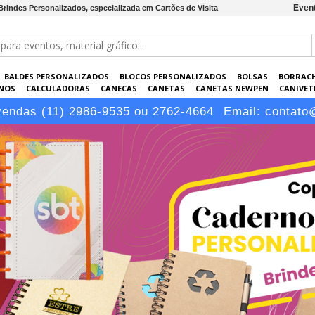
Event
 Brindes Personalizados, especializada em Cartões de Visita
BALDES PERSONALIZADOS
BLOCOS PERSONALIZADOS
BOLSAS
BORRAC
NOS
CALCULADORAS
CANECAS
CANETAS
CANETAS NEWPEN
CANIVETE
POS
ELETRÔNICOS
EMBALAGENS
ESCRITÓRIO
EVENTOS
GARRAFAS P
vendas (11) 2986-9535 ou 2762-4664
Email:
contato
LÁPIS