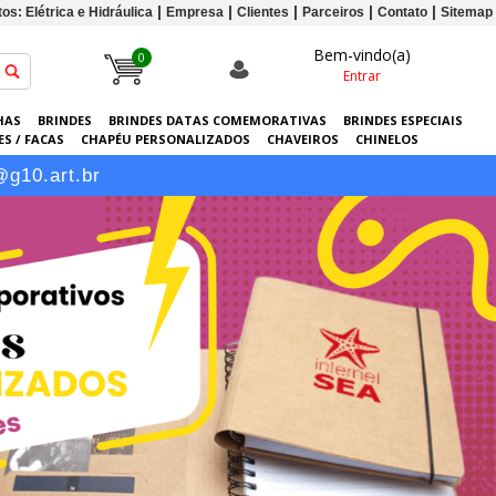
os: Elétrica e Hidráulica
Empresa
Clientes
Parceiros
Contato
Sitemap
Bem-vindo(a)
0
Entrar
HAS
BRINDES
BRINDES DATAS COMEMORATIVAS
BRINDES ESPECIAIS
S / FACAS
CHAPÉU PERSONALIZADOS
CHAVEIROS
CHINELOS
ERSONALIZADAS
GRÁFICA
GUARDA-CHUVAS
KITS
LANÇAMENTOS
@g10.art.br