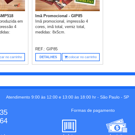
 GMP518
Imã Promocional - GIP85
 produzida em
Imã promocional, impressão 4
mpressão 4
cores, imã total, verniz total,
edidas:
medidas: 8x5cm.
REF.:
GIP85
car no carrinho
DETALHES
colocar no carrinho
Atendimento 9:00 às 12:00 e 13:00 às 18:00 hr -
São Paulo
-
SP
Formas de pagamento
535
664