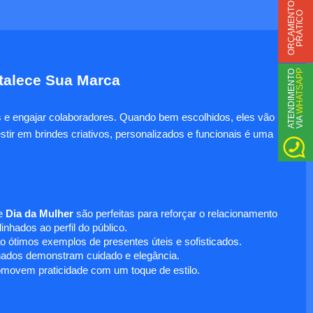
O
R
Ç
A
M
E
N
T
O
P
R
Á
T
I
C
O
WHATSAPP
A
T
N
D
I
M
E
N
T
O
V
I
A
rtalece Sua Marca
es e engajar colaboradores. Quando bem escolhidos, eles vão
E
tir em brindes criativos, personalizados e funcionais é uma
e
Dia da Mulher
são perfeitas para reforçar o relacionamento
nhados ao perfil do público.
o ótimos exemplos de presentes úteis e sofisticados.
inados demonstram cuidado e elegância.
omovem praticidade com um toque de estilo.