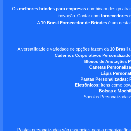
Os
melhores brindes para empresas
combinam design atraen
inovação. Contar com
fornecedores d
A
10 Brasil Fornecedor de Brindes
é um destaqu
A versatilidade e variedade de opções fazem da
10 Brasil
u
Cadernos Corporativos Personalizado
Blocos de Anotações P
Canetas Personaliza
Lápis Personal
Pastas Personalizadas:
P
Eletrônicos:
Itens como powe
Bolsas e Mochil
Sacolas Personalizadas:
Pastas personalizadas são essenciais para a organização d