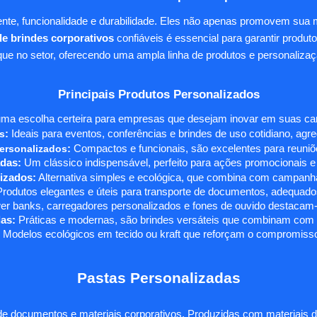
te, funcionalidade e durabilidade. Eles não apenas promovem sua
e brindes corporativos
confiáveis é essencial para garantir produto
e no setor, oferecendo uma ampla linha de produtos e personalizaç
Principais Produtos Personalizados
ma escolha certeira para empresas que desejam inovar em suas camp
s
:
Ideais para eventos, conferências e brindes de uso cotidiano, agr
ersonalizados
:
Compactos e funcionais, são excelentes para reuniõe
das:
Um clássico indispensável, perfeito para ações promocionais e
izados:
Alternativa simples e ecológica, que combina com campanha
rodutos elegantes e úteis para transporte de documentos, adequados
r banks, carregadores personalizados e fones de ouvido destacam-s
as:
Práticas e modernas, são brindes versáteis que combinam com q
 Modelos ecológicos em tecido ou kraft que reforçam o compromisso
Pastas Personalizadas
e documentos e materiais corporativos. Produzidas com materiais d