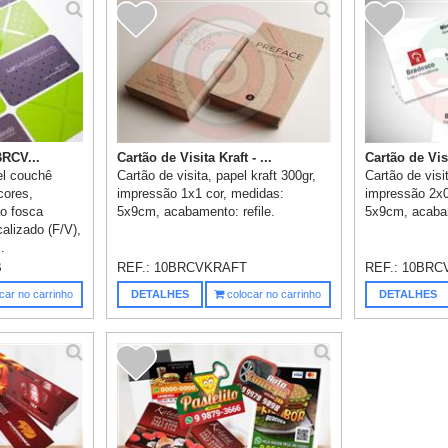
BRCV...
Cartão de Visita Kraft - ...
Cartão de Vis
el couchê
Cartão de visita, papel kraft 300gr,
Cartão de visi
cores,
impressão 1x1 cor, medidas:
impressão 2x0
o fosca
5x9cm, acabamento: refile.
5x9cm, acabam
alizado (F/V),
.
B
REF.:
10BRCVKRAFT
REF.:
10BRC
car no carrinho
DETALHES
colocar no carrinho
DETALHES