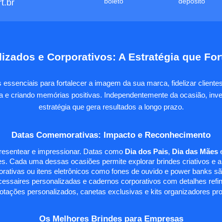
boleto
depósito
t.br
izados e Corporativos: A Estratégia que Fo
essenciais para fortalecer a imagem da sua marca, fidelizar client
sa e criando memórias positivas. Independentemente da ocasião, inves
estratégia que gera resultados a longo prazo.
Datas Comemorativas: Impacto e Reconhecimento
presentear e impressionar. Datas como
Dia dos Pais
,
Dia das Mães
s. Cada uma dessas ocasiões permite explorar brindes criativos e ali
rativas ou itens eletrônicos como fones de ouvido e power banks sã
essaires personalizadas e cadernos corporativos com detalhes ref
tações personalizados, canetas exclusivas e kits organizadores pr
Os Melhores Brindes para Empresas