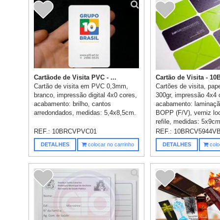
Cartãode de Visita PVC - ...
Cartão de Visita - 10
Cartão de visita em PVC 0,3mm,
Cartões de visita, pap
branco, impressão digital 4x0 cores,
300gr, impressão 4x4 
acabamento: brilho, cantos
acabamento: laminaçã
arredondados, medidas: 5,4x8,5cm.
BOPP (F/V), verniz loc
refile, medidas: 5x9cm
REF.:
10BRCVPVC01
REF.:
10BRCV5944V
DETALHES
colocar no carrinho
DETALHES
colo