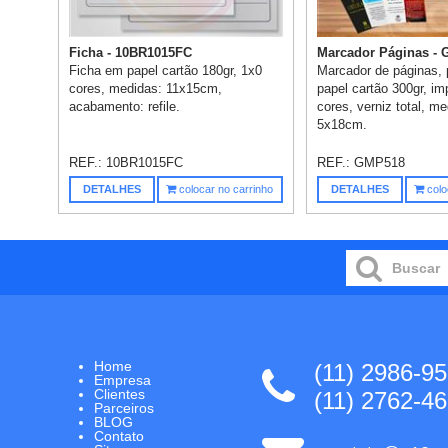
Ficha - 10BR1015FC
Marcador Páginas -
Ficha em papel cartão 180gr, 1x0
Marcador de páginas,
cores, medidas: 11x15cm,
papel cartão 300gr, i
acabamento: refile.
cores, verniz total, m
5x18cm.
REF.:
10BR1015FC
REF.:
GMP518
DETALHES
colocar no carrinho
DETALHES
colo
Home
(11) 2986-9
Empresa
Clientes
(11) 2762-4
Parceiros
BLOG
Contato