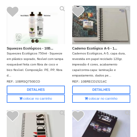
Squeezes Ecológicos - 10B...
Caderno Ecológico A-5 - 1...
Squeezes Ecológicos 750ml - Squeeze
Cadernos Ecológicos, A-5, capa dura,
em plástico soprado, flexível com tampa
revestida em papel reciclado 120gr,
rosqueável feita com fibra de coco e
impressão 4 cores, acabamento
bico flexível. Composição: PE, PP, fibra
capa/contra-capa: laminação e
d...
empastamento, dados pe...
REF.:
10BRSQ750ECO
REF.:
10BRECO15214C
DETALHES
DETALHES
colocar no carrinho
colocar no carrinho