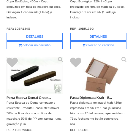
Copo Ecológico, 400ml - Copo
Copo Ecológico, 320ml - Copo
produzido em fibra de madeira ou coco.
produzido em fibra de madeira ou coco.
Gravação 1 cor em silk (1 lado) já
Gravação 1 cor em silk (1 lado) já
incluso.
incluso.
REF.:
10BR134G
REF.:
10BR136G
DETALHES
DETALHES
colocar no carrinho
colocar no carrinho
Porta Escova Dental Green...
Pasta Diplomata Kraft - E...
Porta Escova de Dente compacto e
Pasta diplomata em papel kraft 420gr,
resistente. Produto Ecossustentatável,
impressão em silk em 1 cor, já incluso,
50% de fibra de coco ou fibra de
bloco com 25 folhas em papel reciclado
madeira e 50% de PP com tampa - uma
75gr, fechamento botão com velcro,
gravação já in...
aca...
REF.:
10BR683GS
REF.:
ECO03