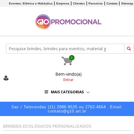
Eventos: Elétrica e Hidráulica
Empresa
Clientes
Parceiros
Contato
Sitemap
0
Bem-vindo(a)
Entrar
MAIS CATEGORIAS
Sac / Televendas (11) 2986-9535 ou 2762-4664
Email:
contato@g10.art.br
BRINDES ECOLÓGICOS PERSONALIZADOS