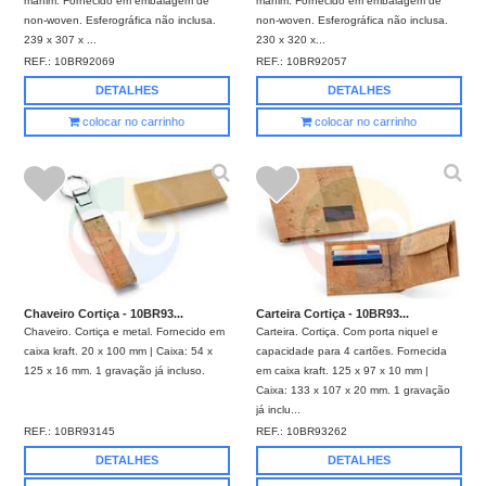
marfim. Fornecido em embalagem de
marfim. Fornecido em embalagem de
non-woven. Esferográfica não inclusa.
non-woven. Esferográfica não inclusa.
239 x 307 x ...
230 x 320 x...
REF.:
10BR92069
REF.:
10BR92057
DETALHES
DETALHES
colocar no carrinho
colocar no carrinho
Chaveiro Cortiça - 10BR93...
Carteira Cortiça - 10BR93...
Chaveiro. Cortiça e metal. Fornecido em
Carteira. Cortiça. Com porta niquel e
caixa kraft. 20 x 100 mm | Caixa: 54 x
capacidade para 4 cartões. Fornecida
125 x 16 mm. 1 gravação já incluso.
em caixa kraft. 125 x 97 x 10 mm |
Caixa: 133 x 107 x 20 mm. 1 gravação
já inclu...
REF.:
10BR93145
REF.:
10BR93262
DETALHES
DETALHES