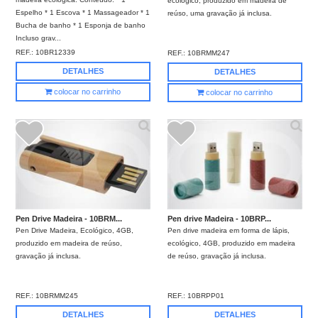
ecológico, produzido em madeira de
Espelho * 1 Escova * 1 Massageador * 1
reúso, uma gravação já inclusa.
Bucha de banho * 1 Esponja de banho
Incluso grav...
REF.:
10BR12339
REF.:
10BRMM247
DETALHES
DETALHES
colocar no carrinho
colocar no carrinho
Pen Drive Madeira - 10BRM...
Pen drive Madeira - 10BRP...
Pen Drive Madeira, Ecológico, 4GB,
Pen drive madeira em forma de lápis,
produzido em madeira de reúso,
ecológico, 4GB, produzido em madeira
gravação já inclusa.
de reúso, gravação já inclusa.
REF.:
10BRMM245
REF.:
10BRPP01
DETALHES
DETALHES