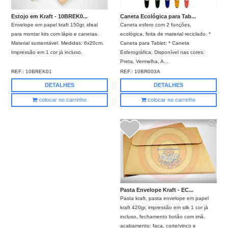
Caneta Ecológica para Tab...
Estojo em Kraft - 10BREK0...
Caneta esfero com 2 funções,
Envelope em papel kraft 150gr, ideal
ecológica, feita de material reciclado. *
para montar kits com lápis e canetas.
Caneta para Tablet; * Caneta
Material sustentável. Medidas: 6x20cm.
Esferográfica; Disponível nas cores:
Impressão em 1 cor já incluso.
Preta, Vermelha, A...
REF.:
10BR003A
REF.:
10BREK01
DETALHES
DETALHES
colocar no carrinho
colocar no carrinho
Pasta Envelope Kraft - EC...
Pasta kraft, pasta envelope em papel
kraft 420gr, impressão em silk 1 cor já
incluso, fechamento botão com imã,
acabamento: faca, corte/vinco e