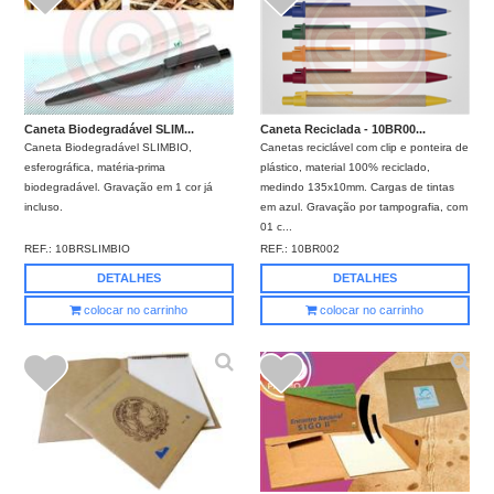
Caneta Biodegradável SLIM...
Caneta Reciclada - 10BR00...
Caneta Biodegradável SLIMBIO,
Canetas reciclável com clip e ponteira de
esferográfica, matéria-prima
plástico, material 100% reciclado,
biodegradável. Gravação em 1 cor já
medindo 135x10mm. Cargas de tintas
incluso.
em azul. Gravação por tampografia, com
01 c...
REF.:
10BRSLIMBIO
REF.:
10BR002
DETALHES
DETALHES
colocar no carrinho
colocar no carrinho