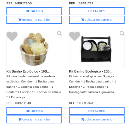
REF.:
10BR278GS
REF.:
10BR11724
DETALHES
DETALHES
colocar no carrinho
colocar no carrinho
Kit Banho Ecológico - 10B...
Kit Banho Ecológico - 10B...
Kit para banho, material de madeira
Kit banho ecológico com 3 peças.
ecológica. Contém: * 1 Bucha para
Contém: * 1 Bucha para banho * 1
banho * 1 Esponja para banho * 1
Espelho * 1 Pedra pomes * 1
Pente * 1 Espelho * 1 Escova de cabelo
Massageador Incluso 1 gravação.
* 1 Escova pa...
REF.:
10BR12340
REF.:
10BR12341
DETALHES
DETALHES
colocar no carrinho
colocar no carrinho