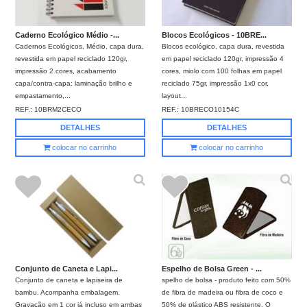
Caderno Ecológico Médio -...
Blocos Ecológicos - 10BRE...
Cadernos Ecológicos, Médio, capa dura,
Blocos ecológico, capa dura, revestida
revestida em papel reciclado 120gr,
em papel reciclado 120gr, impressão 4
impressão 2 cores, acabamento
cores, miolo com 100 folhas em papel
capa/contra-capa: laminação brilho e
reciclado 75gr, impressão 1x0 cor,
empastamento,...
layout...
REF.:
10BRM2CECO
REF.:
10BRECO10154C
DETALHES
DETALHES
colocar no carrinho
colocar no carrinho
Conjunto de Caneta e Lapi...
Espelho de Bolsa Green - ...
Conjunto de caneta e lapiseira de
spelho de bolsa - produto feito com 50%
bambu. Acompanha embalagem.
de fibra de madeira ou fibra de coco e
Gravação em 1 cor já incluso em ambas
50% de plástico ABS resistente. O