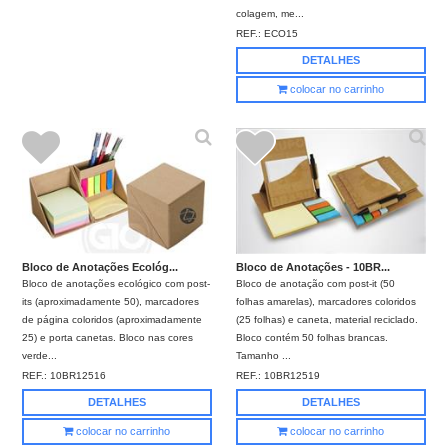
colagem, me...
REF.:
ECO15
DETALHES
colocar no carrinho
Bloco de Anotações Ecológ...
Bloco de Anotações - 10BR...
Bloco de anotações ecológico com post-
Bloco de anotação com post-it (50
its (aproximadamente 50), marcadores
folhas amarelas), marcadores coloridos
de página coloridos (aproximadamente
(25 folhas) e caneta, material reciclado.
25) e porta canetas. Bloco nas cores
Bloco contém 50 folhas brancas.
verde...
Tamanho ...
REF.:
10BR12516
REF.:
10BR12519
DETALHES
DETALHES
colocar no carrinho
colocar no carrinho