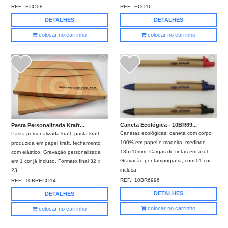
REF.:
ECO08
REF.:
ECO16
DETALHES
DETALHES
colocar no carrinho
colocar no carrinho
Caneta Ecológica - 10BR69...
Pasta Personalizada Kraft...
Canetas ecológicas, caneta com corpo
Pasta personalizada kraft, pasta kraft
100% em papel e madeira, medindo
produzida em papel kraft, fechamento
135x10mm. Cargas de tintas em azul.
com elástico. Gravação personalizada
Gravação por tampografia, com 01 cor
em 1 cor já incluso, Formato final 32 x
inclusa.
23...
REF.:
10BR6996
REF.:
10BRECO14
DETALHES
DETALHES
colocar no carrinho
colocar no carrinho