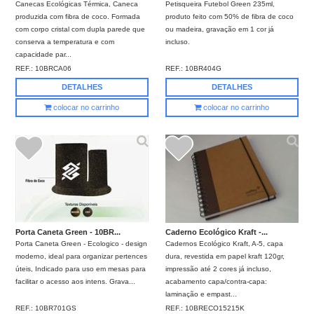
Canecas Ecológicas Térmica, Caneca
Petisqueira Futebol Green 235ml,
produzida com fibra de coco. Formada
produto feito com 50% de fibra de coco
com corpo cristal com dupla parede que
ou madeira, gravação em 1 cor já
conserva a temperatura e com
incluso.
capacidade par...
REF.:
10BRCA06
REF.:
10BR404G
DETALHES
DETALHES
colocar no carrinho
colocar no carrinho
Porta Caneta Green - 10BR...
Caderno Ecológico Kraft -...
Porta Caneta Green - Ecologico - design
Cadernos Ecológico Kraft, A-5, capa
moderno, ideal para organizar pertences
dura, revestida em papel kraft 120gr,
úteis, Indicado para uso em mesas para
impressão até 2 cores já incluso,
facilitar o acesso aos intens. Grava...
acabamento capa/contra-capa:
laminação e empast...
REF.:
10BR701GS
REF.:
10BRECO15215K