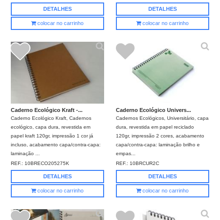
DETALHES
DETALHES
colocar no carrinho
colocar no carrinho
Caderno Ecológico Kraft -...
Caderno Ecológico Univers...
Caderno Ecológico Kraft, Cadernos
Cadernos Ecológicos, Universitário, capa
ecológico, capa dura, revestida em
dura, revestida em papel reciclado
papel kraft 120gr, impressão 1 cor já
120gr, impressão 2 cores, acabamento
incluso, acabamento capa/contra-capa:
capa/contra-capa: laminação brilho e
laminação ...
empas...
REF.:
10BRECO205275K
REF.:
10BRCUR2C
DETALHES
DETALHES
colocar no carrinho
colocar no carrinho