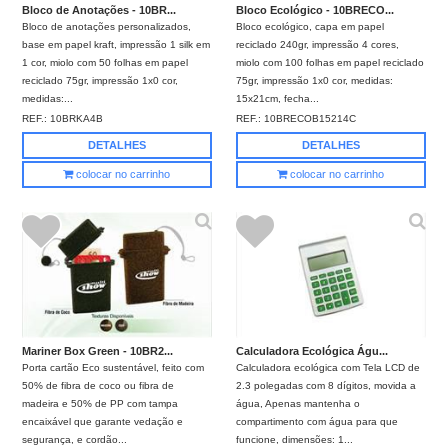
Bloco de Anotações - 10BR...
Bloco Ecológico - 10BRECO...
Bloco de anotações personalizados,
Bloco ecológico, capa em papel
base em papel kraft, impressão 1 silk em
reciclado 240gr, impressão 4 cores,
1 cor, miolo com 50 folhas em papel
miolo com 100 folhas em papel reciclado
reciclado 75gr, impressão 1x0 cor,
75gr, impressão 1x0 cor, medidas:
medidas:...
15x21cm, fecha...
REF.:
10BRKA4B
REF.:
10BRECOB15214C
DETALHES
DETALHES
colocar no carrinho
colocar no carrinho
Mariner Box Green - 10BR2...
Calculadora Ecológica Águ...
Porta cartão Eco sustentável, feito com
Calculadora ecológica com Tela LCD de
50% de fibra de coco ou fibra de
2.3 polegadas com 8 dígitos, movida a
madeira e 50% de PP com tampa
água, Apenas mantenha o
encaixável que garante vedação e
compartimento com água para que
segurança, e cordão...
funcione, dimensões: 1...