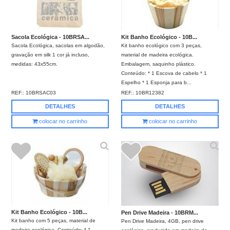
Sacola Ecológica - 10BRSA...
Kit Banho Ecológico - 10B...
Sacola Ecológica, sacolas em algodão,
Kit banho ecológico com 3 peças,
gravação em silk 1 cor já incluso,
material de madeira ecológica.
medidas: 43x55cm.
Embalagem, saquinho plástico.
Conteúdo: * 1 Escova de cabelo * 1
Espelho * 1 Esponja para b...
REF.:
10BRSAC03
REF.:
10BR12382
DETALHES
DETALHES
colocar no carrinho
colocar no carrinho
Kit Banho Ecológico - 10B...
Pen Drive Madeira - 10BRM...
Kit banho com 5 peças, material de
Pen Drive Madeira, 4GB, pen drive
madeira ecológica. Conteúdo: * 1