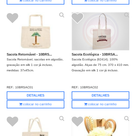
colocar no carrinho
colocar no carrinho
Sacola Retornável - 10BRS...
Sacola Ecológica - 10BRSA...
Sacola Retornável, sacolas em algodão,
Sacola Ecológica (92414). 100%
gravação em silk 1 cor já incluso,
algodão. Alças de 75 cm. 370 x 410 mm.
medidas: 37x45cm.
Gravação em silk 1 cor já incluso.
REF.:
10BRSAC01
REF.:
10BRSAC02
DETALHES
DETALHES
colocar no carrinho
colocar no carrinho