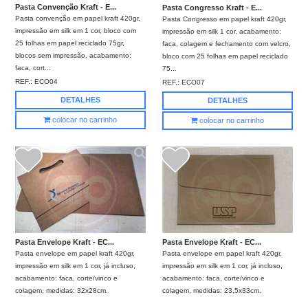
Pasta Convenção Kraft - E...
Pasta Congresso Kraft - E...
Pasta convenção em papel kraft 420gr,
Pasta Congresso em papel kraft 420gr,
impressão em silk em 1 cor, bloco com
impressão em silk 1 cor, acabamento:
25 folhas em papel reciclado 75gr,
faca, colagem e fechamento com velcro,
blocos sem impressão, acabamento:
bloco com 25 folhas em papel reciclado
faca, cort...
75...
REF.:
ECO04
REF.:
ECO07
DETALHES
DETALHES
colocar no carrinho
colocar no carrinho
Pasta Envelope Kraft - EC...
Pasta Envelope Kraft - EC...
Pasta envelope em papel kraft 420gr,
Pasta envelope em papel kraft 420gr,
impressão em silk em 1 cor, já incluso,
impressão em silk em 1 cor, já incluso,
acabamento: faca, corte/vinco e
acabamento: faca, corte/vinco e
colagem, medidas: 32x28cm.
colagem, medidas: 23,5x33cm.