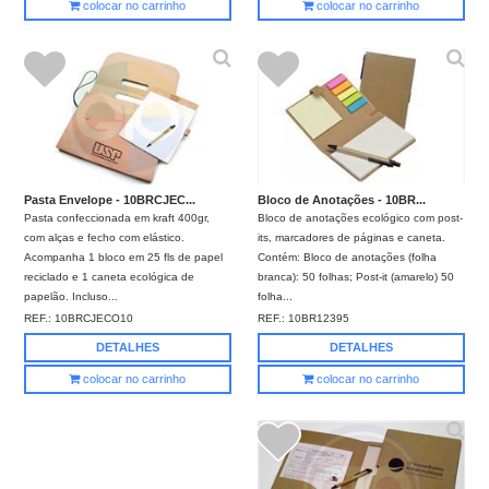
colocar no carrinho
colocar no carrinho
Bloco de Anotações - 10BR...
Pasta Envelope - 10BRCJEC...
Bloco de anotações ecológico com post-
Pasta confeccionada em kraft 400gr,
its, marcadores de páginas e caneta.
com alças e fecho com elástico.
Contém: Bloco de anotações (folha
Acompanha 1 bloco em 25 fls de papel
branca): 50 folhas; Post-it (amarelo) 50
reciclado e 1 caneta ecológica de
folha...
papelão. Incluso...
REF.:
10BR12395
REF.:
10BRCJECO10
DETALHES
DETALHES
colocar no carrinho
colocar no carrinho