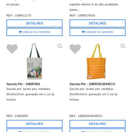
as peças.
espelho interno é de alta qualidade,
garan...
REF.:
10BR12170
REF.:
10BR276GS
DETALHES
DETALHES
colocar no carrinho
colocar no carrinho
Sacola Pet - 10BRSR2
Sacola Pet - 10BRSR1BARCO
Sacola pet, tecido pet, medidas:
Sacola pet, tecido pet, medidas:
40x34x10cm, gravação em 1 cor já
40x45x14cm, gravação em 1 cor já
incluso.
incluso.
REF.:
10BRSR2
REF.:
10BRSR1BARCO
DETALHES
DETALHES