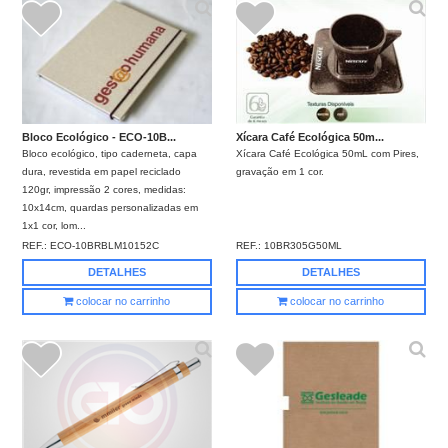
Bloco Ecológico - ECO-10B...
Xícara Café Ecológica 50m...
Bloco ecológico, tipo caderneta, capa
Xícara Café Ecológica 50mL com Pires,
dura, revestida em papel reciclado
gravação em 1 cor.
120gr, impressão 2 cores, medidas:
10x14cm, quardas personalizadas em
1x1 cor, lom...
REF.:
ECO-10BRBLM10152C
REF.:
10BR305G50ML
DETALHES
DETALHES
colocar no carrinho
colocar no carrinho