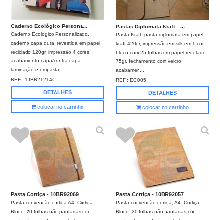
Caderno Ecológico Persona...
Pastas Diplomata Kraft - ...
Caderno Ecológico Personalizado,
Pasta Kraft, pasta diplomata em papel
caderno capa dura, revestida em papel
kraft 420gr, impressão em silk em 1 cor,
reciclado 120gr, impressão 4 cores,
bloco com 25 folhas em papel reciclado
acabamento capa/contra-capa:
75gr, fechamento com velcro,
laminação e empasta...
acabamen...
REF.:
10BR21214C
REF.:
ECO05
DETALHES
DETALHES
colocar no carrinho
colocar no carrinho
Pasta Cortiça - 10BR92069
Pasta Cortiça - 10BR92057
Pasta convenção cortiça A4. Cortiça.
Pasta convenção cortiça, A4. Cortiça.
Bloco: 20 folhas não pautadas cor
Bloco: 20 folhas não pautadas cor