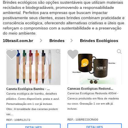
Brindes ecológicos são opções sustentáveis que utilizam materiais
reciclados e biodegradáveis, promovendo a responsabilidade
ambiental. Perfeitos para empresas que buscam impactar
positivamente seus clientes, esses brindes combinam praticidade e
consciência ecológica, oferecendo alternativas criativas e úteis que
reforçam o compromisso com a sustentabilidade e a preservação
do meio ambiente.
10brasil.com.br
Brindes
Brindes Ecológicos
Canecas Ecológicas Redond...
Caneta Ecológica Bambu - ...
Canecas Ecológicas Redonda 400ml -
Caneta ecológica de bambu, detalhes
Caneca produzida em fibra de madeira
plástico. Cores disponíveis: prata e azul.
ou coco. Gravação 1 cor em silk já
Personalização em 1 cor já incluso.
incluso.
Obs.: A tonalidade das canetas podem
var...
REF.:
10BRECOCR400
REF.:
10BR12172
DETALHES
DETALHES