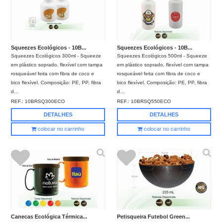
Squeezes Ecológicos - 10B...
Squeezes Ecológicos - 10B...
Squeezes Ecológicos 300ml - Squeeze
Squeezes Ecológicos 500ml - Squeeze
em plástico soprado, flexível com tampa
em plástico soprado, flexível com tampa
rosqueável feita com fibra de coco e
rosqueável feita com fibra de coco e
bico flexível. Composição: PE, PP, fibra
bico flexível. Composição: PE, PP, fibra
d...
d...
REF.:
10BRSQ300ECO
REF.:
10BRSQ550ECO
DETALHES
DETALHES
colocar no carrinho
colocar no carrinho
Canecas Ecológica Térmica...
Petisqueira Futebol Green...