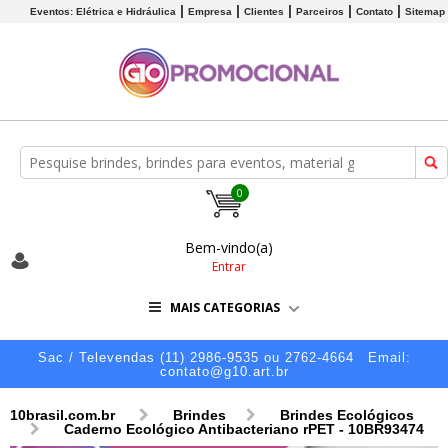
Eventos: Elétrica e Hidráulica
Empresa
Clientes
Parceiros
Contato
Sitemap
0
Bem-vindo(a)
Entrar
MAIS CATEGORIAS
Sac / Televendas (11) 2986-9535 ou 2762-4664
Email:
contato@g10.art.br
10brasil.com.br
Brindes
Brindes Ecológicos
Caderno Ecológico Antibacteriano rPET - 10BR93474