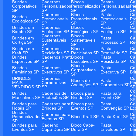
Brindes
Cadernos
Blocos
Pastas
Ca
Corporativos
Personalizados
Personalizados
Personalizadas
Pe
SP
SP
SP
SP
SP
Cadernos
Blocos
Pastas
Ca
Brindes
Promocionais
Promocionais
Promocionais
Pr
Ecológicos SP
SP
SP
SP
SP
Brindes em
Cadernos
Blocos
Pasta
Ca
Bambu SP
Ecológicos SP
Ecológicos SP
Ecológica SP
Ec
Cadernos
Blocos
Brindes em
Pasta
Ca
Sustentáveis
Sustentáveis
Cortiça SP
Processo SP
Re
SP
SP
Brindes em
Cadernos
Blocos
Pasta
Ca
Kraft SP
Reciclados SP
Reciclados SP
Prontuário SP
Po
Brindes
Cadernos Kraft
Blocos
Pasta
Ca
Esportivos SP
SP
Executivos SP
Reciclada SP
Ce
Blocos
Brindes
Cadernos
Pasta
Ca
Corporativos
Femininos SP
Executivos SP
Executiva SP
Br
SP
BRINDES
Cadernos
Co
Blocos de
Pasta
MAIS
Corporativos
Pe
Anotações SP
Corporativa SP
VENDIDOS SP
SP
SP
Co
Brindes
Cadernos de
Blocos para
Pasta para
Pr
Masculinos SP
Anotações SP
Brindes SP
Evento SP
SP
Brindes para
Cadernos para
Blocos para
Pasta
Co
Hotéis SP
Brindes SP
Eventos SP
Convenção SP
Ec
Brindes
Cadernos para
Co
Personalizados
Bloco Kraft SP
Pasta Kraft SP
Eventos SP
SP
SP
Brindes para
Caderno
Bloco Capa-
Pasta
Co
Eventos SP
Capa-Dura SP
Dura SP
Envelope SP
Br