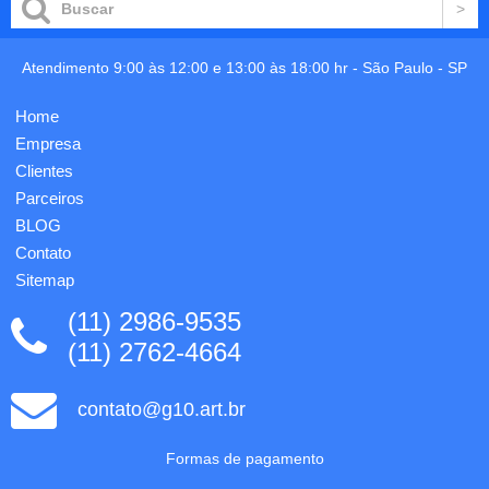
e não
aproximadamente
deixar
9x14cm.
nenhuma
Miolo
Atendimento 9:00 às 12:00 e 13:00 às 18:00 hr -
São Paulo
-
SP
tarefa
com 80
ou
folhas,
compromisso
sem
Home
passar
impressão,
Empresa
batido.
fechamen...
Com
Clientes
espaço
Parceiros
para r...
BLOG
Contato
Sitemap
(11) 2986-9535
(11) 2762-4664
contato@g10.art.br
Formas de pagamento