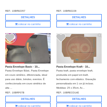
REF.:
10BR92357
REF.:
10BR92228
DETALHES
DETALHES
colocar no carrinho
colocar no carrinho
Pasta Envelope Basic - 10...
Pasta Envelope Kraft - 10...
Pasta Envelope Básic, Pasta Envelope
Pasta kraft, pasta envelope kraft,
em couro sintético, diferenciada, ideal
produzida em papel em kraft,
para uso diário, brindes, eventos. É
fechamento com elástico. Gravação
confeccionada em couro sintético de
personalizada em 1 cor já incluso.
alta ...
Medidas: 25 x 35cm. Ac...
REF.:
10BRP07B
REF.:
10BRECO14E
DETALHES
DETALHES
colocar no carrinho
colocar no carrinho