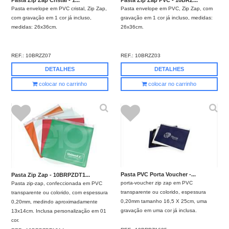
Pasta Zip Zap Cristal - 1...
Pasta Zip Zap PVC - 10BRZ...
Pasta envelope em PVC cristal, Zip Zap,
Pasta envelope em PVC, Zip Zap, com
com gravação em 1 cor já incluso,
gravação em 1 cor já incluso, medidas:
medidas: 26x36cm.
26x36cm.
REF.:
10BRZZ07
REF.:
10BRZZ03
DETALHES
DETALHES
colocar no carrinho
colocar no carrinho
Pasta PVC Porta Voucher -...
Pasta Zip Zap - 10BRPZDT1...
porta-voucher zip zap em PVC
Pasta zip-zap, confeccionada em PVC
transparente ou colorido, espessura
transparente ou colorido, com espessura
0,20mm tamanho 16,5 X 25cm, uma
0,20mm, medindo aproximadamente
gravação em uma cor já inclusa.
13x14cm. Inclusa personalização em 01
cor.