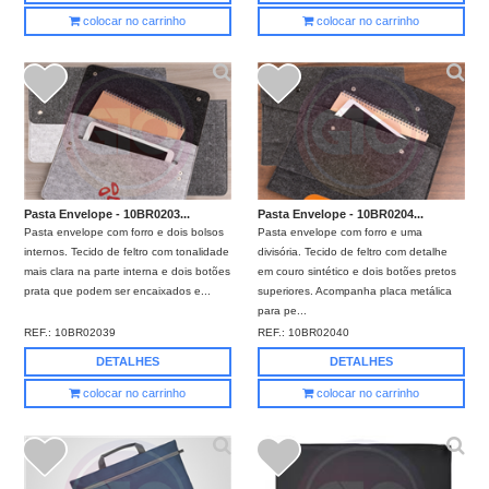
colocar no carrinho
colocar no carrinho
Pasta Envelope - 10BR0203...
Pasta Envelope - 10BR0204...
Pasta envelope com forro e dois bolsos
Pasta envelope com forro e uma
internos. Tecido de feltro com tonalidade
divisória. Tecido de feltro com detalhe
mais clara na parte interna e dois botões
em couro sintético e dois botões pretos
prata que podem ser encaixados e...
superiores. Acompanha placa metálica
para pe...
REF.:
10BR02039
REF.:
10BR02040
DETALHES
DETALHES
colocar no carrinho
colocar no carrinho