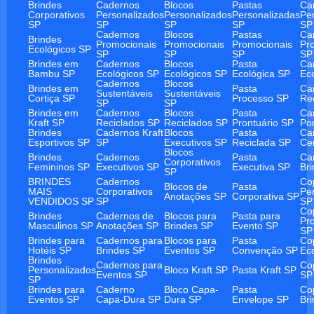
Brindes
Cadernos
Blocos
Pastas
Ca
Corporativos
Personalizados
Personalizados
Personalizadas
Pe
SP
SP
SP
SP
SP
Cadernos
Blocos
Pastas
Ca
Brindes
Promocionais
Promocionais
Promocionais
Pr
Ecológicos SP
SP
SP
SP
SP
Brindes em
Cadernos
Blocos
Pasta
Ca
Bambu SP
Ecológicos SP
Ecológicos SP
Ecológica SP
Ec
Cadernos
Blocos
Brindes em
Pasta
Ca
Sustentáveis
Sustentáveis
Cortiça SP
Processo SP
Re
SP
SP
Brindes em
Cadernos
Blocos
Pasta
Ca
Kraft SP
Reciclados SP
Reciclados SP
Prontuário SP
Po
Brindes
Cadernos Kraft
Blocos
Pasta
Ca
Esportivos SP
SP
Executivos SP
Reciclada SP
Ce
Blocos
Brindes
Cadernos
Pasta
Ca
Corporativos
Femininos SP
Executivos SP
Executiva SP
Br
SP
BRINDES
Cadernos
Co
Blocos de
Pasta
MAIS
Corporativos
Pe
Anotações SP
Corporativa SP
VENDIDOS SP
SP
SP
Co
Brindes
Cadernos de
Blocos para
Pasta para
Pr
Masculinos SP
Anotações SP
Brindes SP
Evento SP
SP
Brindes para
Cadernos para
Blocos para
Pasta
Co
Hotéis SP
Brindes SP
Eventos SP
Convenção SP
Ec
Brindes
Cadernos para
Co
Personalizados
Bloco Kraft SP
Pasta Kraft SP
Eventos SP
SP
SP
Brindes para
Caderno
Bloco Capa-
Pasta
Co
Eventos SP
Capa-Dura SP
Dura SP
Envelope SP
Br