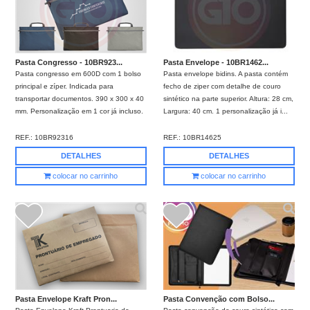
Pasta Congresso - 10BR923...
Pasta Envelope - 10BR1462...
Pasta congresso em 600D com 1 bolso
Pasta envelope bidins. A pasta contém
principal e zíper. Indicada para
fecho de ziper com detalhe de couro
transportar documentos. 390 x 300 x 40
sintético na parte superior. Altura: 28 cm,
mm. Personalização em 1 cor já incluso.
Largura: 40 cm. 1 personalização já i...
REF.:
10BR92316
REF.:
10BR14625
DETALHES
DETALHES
colocar no carrinho
colocar no carrinho
Pasta Envelope Kraft Pron...
Pasta Convenção com Bolso...