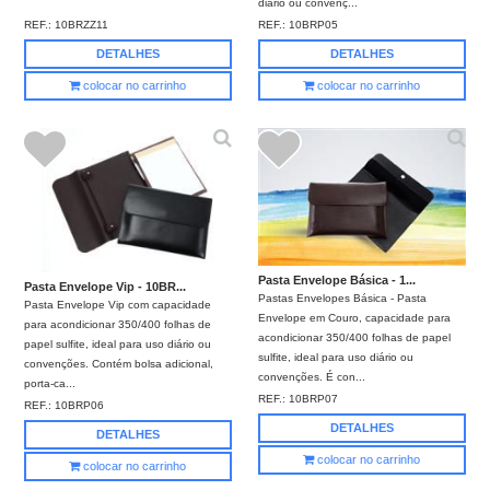
diário ou convenç...
REF.:
10BRZZ11
REF.:
10BRP05
DETALHES
DETALHES
colocar no carrinho
colocar no carrinho
Pasta Envelope Básica - 1...
Pasta Envelope Vip - 10BR...
Pastas Envelopes Básica - Pasta
Pasta Envelope Vip com capacidade
Envelope em Couro, capacidade para
para acondicionar 350/400 folhas de
acondicionar 350/400 folhas de papel
papel sulfite, ideal para uso diário ou
sulfite, ideal para uso diário ou
convenções. Contém bolsa adicional,
convenções. É con...
porta-ca...
REF.:
10BRP07
REF.:
10BRP06
DETALHES
DETALHES
colocar no carrinho
colocar no carrinho