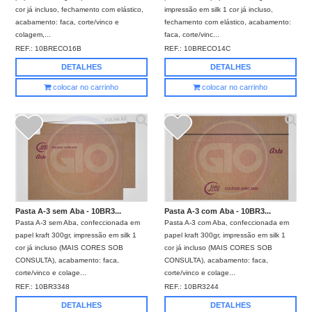
cor já incluso, fechamento com elástico,
impressão em silk 1 cor já incluso,
acabamento: faca, corte/vinco e
fechamento com elástico, acabamento:
colagem,...
faca, corte/vinc...
REF.:
10BRECO16B
REF.:
10BRECO14C
DETALHES
DETALHES
colocar no carrinho
colocar no carrinho
Pasta A-3 sem Aba - 10BR3...
Pasta A-3 com Aba - 10BR3...
Pasta A-3 sem Aba, confeccionada em
Pasta A-3 com Aba, confeccionada em
papel kraft 300gr, impressão em silk 1
papel kraft 300gr, impressão em silk 1
cor já incluso (MAIS CORES SOB
cor já incluso (MAIS CORES SOB
CONSULTA), acabamento: faca,
CONSULTA), acabamento: faca,
corte/vinco e colage...
corte/vinco e colage...
REF.:
10BR3348
REF.:
10BR3244
DETALHES
DETALHES