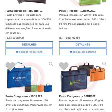
Pasta Envelope Requinte -...
Pasta Tiracolo - 10BR9226...
Pasta Envelope Requinte com
Pasta à tiracolo. Non-woven: 100 g/m².
capacidade para acondicionar 350/400
Com fechamento em velcro. 260 x 330 x
folhas de papel sulfite, ideal para uso
60 mm. Personalização em 1 cor já
diário ou convenções. É confeccionada
incluso.
em couro si...
REF.:
10BRP08
REF.:
10BR92269
DETALHES
DETALHES
colocar no carrinho
colocar no carrinho
Pasta Congresso - 10BR923...
Pasta Congresso - 10BR922...
Pasta de congresso. Non-woven: 80
Pasta congresso. Non-woven: 80 g/m².
g/m². 380 x 300 mm. Personalização em
Com base semi-rígida. 380 x 280 x 60
1 cor já incluso.
mm. Personalização em 1 cor já incluso.