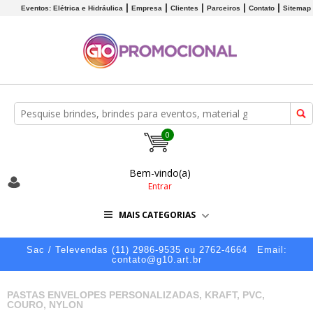
Eventos: Elétrica e Hidráulica
Empresa
Clientes
Parceiros
Contato
Sitemap
0
Bem-vindo(a)
Entrar
MAIS CATEGORIAS
Sac / Televendas (11) 2986-9535 ou 2762-4664
Email:
contato@g10.art.br
PASTAS ENVELOPES PERSONALIZADAS, KRAFT, PVC,
COURO, NYLON