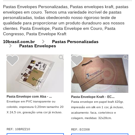
Pastas Envelopes Personalizadas, Pastas envelopes kraft, pastas
envelopes em couro. Temos uma variedade incrível de pastas
personalizadas, todas obedecendo nosso rigoroso teste de
qualidade para proporcionar um produto duradouro aos nossos
clientes. Pasta Envelope, Pasta Envelope em Couro, Pasta
Congresso, Pasta Envelope Kraft
10brasil.com.br
Pastas Personalizadas
Pastas Envelopes
Pasta Envelope com Aba - ...
Pasta Envelope Kraft - EC...
Envelope em PVC transparente ou
Pasta envelope em papel kraft 420gr,
colorido, espessura 0,20mm tamanho 20
impressão em silk em 1 cor, já incluso,
X 24,5 cm, gravação uma cor já incluso.
acabamento: faca, corte/vinco e
colagem, medidas: 32x28cm.
REF.:
10BRZZ10
REF.:
ECO08