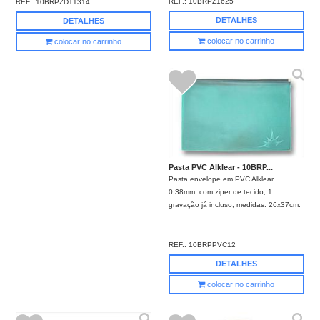
REF.:
10BRPZ1625
REF.:
10BRPZDT1314
DETALHES
DETALHES
colocar no carrinho
colocar no carrinho
Pasta PVC Alklear - 10BRP...
Pasta envelope em PVC Alklear
0,38mm, com ziper de tecido, 1
gravação já incluso, medidas: 26x37cm.
REF.:
10BRPPVC12
DETALHES
colocar no carrinho