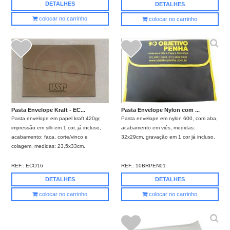
DETALHES
DETALHES
colocar no carrinho
colocar no carrinho
Pasta Envelope Nylon com ...
Pasta Envelope Kraft - EC...
Pasta envelope em nylon 600, com aba,
Pasta envelope em papel kraft 420gr,
acabamento em viés, medidas:
impressão em silk em 1 cor, já incluso,
32x29cm, gravação em 1 cor já incluso.
acabamento: faca, corte/vinco e
colagem, medidas: 23,5x33cm.
REF.:
10BRPEN01
REF.:
ECO16
DETALHES
DETALHES
colocar no carrinho
colocar no carrinho