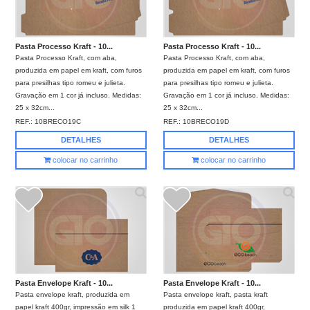
Pasta Processo Kraft - 10...
Pasta Processo Kraft - 10...
Pasta Processo Kraft, com aba,
Pasta Processo Kraft, com aba,
produzida em papel em kraft, com furos
produzida em papel em kraft, com furos
para presilhas tipo romeu e julieta.
para presilhas tipo romeu e julieta.
Gravação em 1 cor já incluso. Medidas:
Gravação em 1 cor já incluso. Medidas:
25 x 32cm...
25 x 32cm...
REF.:
10BRECO19C
REF.:
10BRECO19D
DETALHES
DETALHES
colocar no carrinho
colocar no carrinho
Pasta Envelope Kraft - 10...
Pasta Envelope Kraft - 10...
Pasta envelope kraft, produzida em
Pasta envelope kraft, pasta kraft
papel kraft 400gr, impressão em silk 1
produzida em papel kraft 400gr,