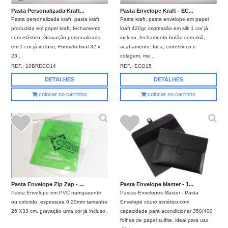
Pasta Personalizada Kraft...
Pasta Envelope Kraft - EC...
Pasta personalizada kraft, pasta kraft
Pasta kraft, pasta envelope em papel
produzida em papel kraft, fechamento
kraft 420gr, impressão em silk 1 cor já
com elástico. Gravação personalizada
incluso, fechamento botão com imã,
em 1 cor já incluso, Formato final 32 x
acabamento: faca, corte/vinco e
23...
colagem, me...
REF.:
10BRECO14
REF.:
ECO15
DETALHES
DETALHES
colocar no carrinho
colocar no carrinho
Pasta Envelope Zip Zap - ...
Pasta Envelope Master - 1...
Pasta Envelope em PVC transparente
Pastas Envelopes Master - Pasta
ou colorido, espessura 0,20mm tamanho
Envelope couro sintético com
26 X33 cm, gravação uma cor já incluso.
capacidade para acondicionar 350/400
folhas de papel sulfite, ideal para uso