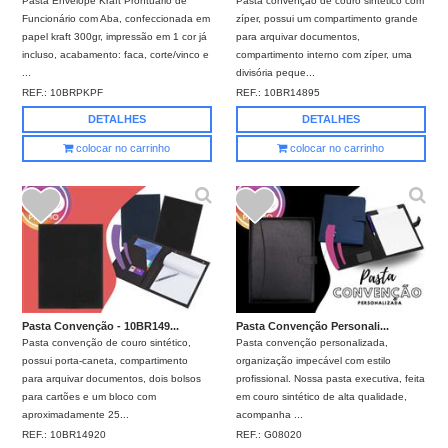
Pasta Envelope Kraft Prontuario de
Pasta convenção de couro sintético com
Funcionário com Aba, confeccionada em
zíper, possui um compartimento grande
papel kraft 300gr, impressão em 1 cor já
para arquivar documentos,
incluso, acabamento: faca, corte/vinco e
compartimento interno com zíper, uma
...
divisória peque...
REF.:
10BRPKPF
REF.:
10BR14895
DETALHES
DETALHES
colocar no carrinho
colocar no carrinho
Pasta Convenção - 10BR149...
Pasta Convenção Personali...
Pasta convenção de couro sintético,
Pasta convenção personalizada,
possui porta-caneta, compartimento
organização impecável com estilo
para arquivar documentos, dois bolsos
profissional. Nossa pasta executiva, feita
para cartões e um bloco com
em couro sintético de alta qualidade,
aproximadamente 25...
acompanha ...
REF.:
10BR14920
REF.:
G08020