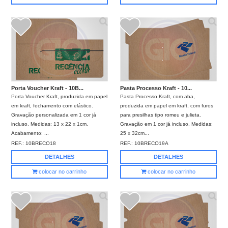
Porta Voucher Kraft - 10B...
Pasta Processo Kraft - 10...
Porta Voucher Kraft, produzida em papel
Pasta Processo Kraft, com aba,
em kraft, fechamento com elástico.
produzida em papel em kraft, com furos
Gravação personalizada em 1 cor já
para presilhas tipo romeu e julieta.
incluso. Medidas: 13 x 22 x 1cm.
Gravação em 1 cor já incluso. Medidas:
Acabamento: ...
25 x 32cm...
REF.:
10BRECO18
REF.:
10BRECO19A
DETALHES
DETALHES
colocar no carrinho
colocar no carrinho