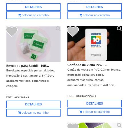
DETALHES
DETALHES
colocar no carrinho
colocar no carrinho
Cartãode de Visita PVC - ...
Envelope para Sachê - 10B...
Cartão de visita em PVC 0,3mm, branco,
Envelopes especiais personalizados,
impressão digital 4x0 cores,
impressão 1 cor, tamanho: 8x7,5cm,
acabamento: brilho, cantos
acabamento: faca, corte/vinco e
arredondados, medidas: 5,4x8,5cm.
colagem.
REF.:
10BRCVPVC01
REF.:
10BRES01
DETALHES
DETALHES
colocar no carrinho
colocar no carrinho