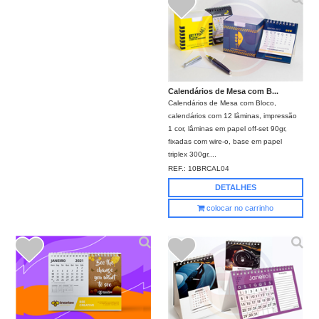
Calendários de Mesa com B...
Calendários de Mesa com Bloco,
calendários com 12 lâminas, impressão
1 cor, lâminas em papel off-set 90gr,
fixadas com wire-o, base em papel
triplex 300gr,...
REF.:
10BRCAL04
DETALHES
colocar no carrinho