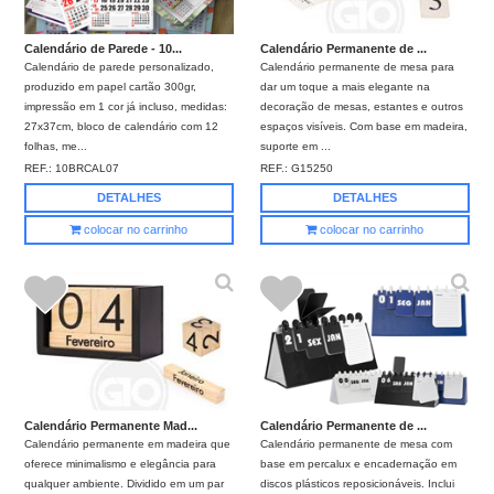
Calendário de Parede - 10...
Calendário Permanente de ...
Calendário de parede personalizado,
Calendário permanente de mesa para
produzido em papel cartão 300gr,
dar um toque a mais elegante na
impressão em 1 cor já incluso, medidas:
decoração de mesas, estantes e outros
27x37cm, bloco de calendário com 12
espaços visíveis. Com base em madeira,
folhas, me...
suporte em ...
REF.:
10BRCAL07
REF.:
G15250
DETALHES
DETALHES
colocar no carrinho
colocar no carrinho
Calendário Permanente Mad...
Calendário Permanente de ...
Calendário permanente em madeira que
Calendário permanente de mesa com
oferece minimalismo e elegância para
base em percalux e encadernação em
qualquer ambiente. Dividido em um par
discos plásticos reposicionáveis. Inclui