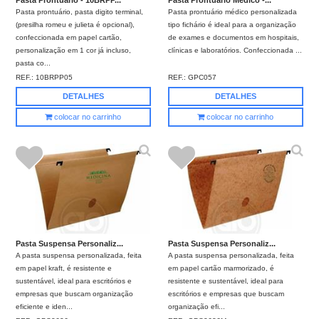
Pasta prontuário, pasta digito terminal,
Pasta prontuário médico personalizada
(presilha romeu e julieta é opcional),
tipo fichário é ideal para a organização
confeccionada em papel cartão,
de exames e documentos em hospitais,
personalização em 1 cor já incluso,
clínicas e laboratórios. Confeccionada ...
pasta co...
REF.:
10BRPP05
REF.:
GPC057
DETALHES
DETALHES
colocar no carrinho
colocar no carrinho
Pasta Suspensa Personaliz...
Pasta Suspensa Personaliz...
A pasta suspensa personalizada, feita
A pasta suspensa personalizada, feita
em papel kraft, é resistente e
em papel cartão marmorizado, é
sustentável, ideal para escritórios e
resistente e sustentável, ideal para
empresas que buscam organização
escritórios e empresas que buscam
eficiente e iden...
organização efi...