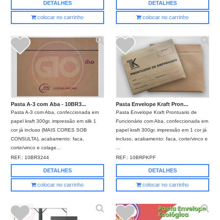
DETALHES
DETALHES
colocar no carrinho
colocar no carrinho
Pasta A-3 com Aba - 10BR3...
Pasta Envelope Kraft Pron...
Pasta A-3 com Aba, confeccionada em
Pasta Envelope Kraft Prontuario de
papel kraft 300gr, impressão em silk 1
Funcionário com Aba, confeccionada em
cor já incluso (MAIS CORES SOB
papel kraft 300gr, impressão em 1 cor já
CONSULTA), acabamento: faca,
incluso, acabamento: faca, corte/vinco e
corte/vinco e colage...
...
REF.:
10BR3244
REF.:
10BRPKPF
DETALHES
DETALHES
colocar no carrinho
colocar no carrinho