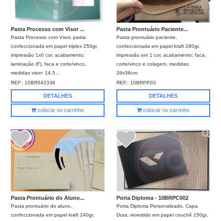
Pasta Processo com Visor ...
Pasta Prontuário Paciente...
Pasta Processo com Visor, pasta
Pasta prontuário paciente,
confeccionada em papel triplex 250gr,
confeccionada em papel kraft 280gr,
impressão 1x0 cor, acabamento:
impressão em 1 cor, acabamento: faca,
laminação (F), faca e corte/vinco,
corte/vinco e colagem, medidas:
medidas visor: 14,5...
26x36cm.
REF.:
10BR542336
REF.:
10BRPP03
DETALHES
DETALHES
colocar no carrinho
colocar no carrinho
Pasta Prontuário do Aluno...
Porta Diploma - 10BRPC002
Pasta prontuário do aluno,
Porta Diploma Personalizado, Capa
confeccionada em papel kraft 240gr,
Dura, revestido em papel couchê 150gr,