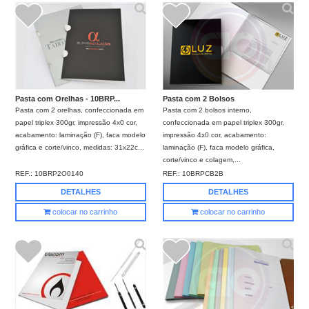
Pasta com Orelhas - 10BRP...
Pasta com 2 Bolsos
Pasta com 2 orelhas, confeccionada em
Pasta com 2 bolsos interno,
papel triplex 300gr, impressão 4x0 cor,
confeccionada em papel triplex 300gr,
acabamento: laminação (F), faca modelo
impressão 4x0 cor, acabamento:
gráfica e corte/vinco, medidas: 31x22c...
laminação (F), faca modelo gráfica,
corte/vinco e colagem,...
REF.:
10BRP2O0140
REF.:
10BRPCB2B
DETALHES
DETALHES
colocar no carrinho
colocar no carrinho