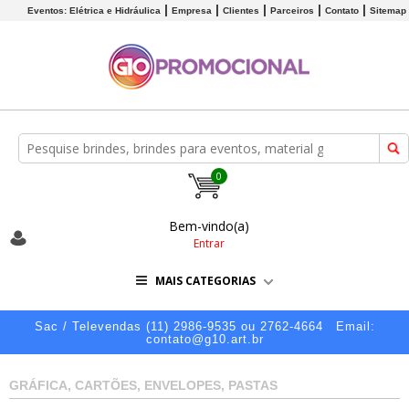
Eventos: Elétrica e Hidráulica
Empresa
Clientes
Parceiros
Contato
Sitemap
0
Bem-vindo(a)
Entrar
MAIS CATEGORIAS
Sac / Televendas (11) 2986-9535 ou 2762-4664
Email:
contato@g10.art.br
GRÁFICA, CARTÕES, ENVELOPES, PASTAS