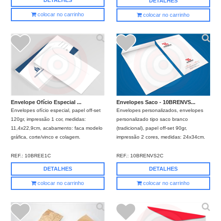
DETALHES
DETALHES
colocar no carrinho
colocar no carrinho
Envelope Ofício Especial ...
Envelopes Saco - 10BRENVS...
Envelopes ofício especial, papel off-set
Envelopes personalizados, envelopes
120gr, impressão 1 cor, medidas:
personalizado tipo saco branco
11,4x22,9cm, acabamento: faca modelo
(tradicional), papel off-set 90gr,
gráfica, corte/vinco e colagem.
impressão 2 cores, medidas: 24x34cm.
REF.:
10BREE1C
REF.:
10BRENVS2C
DETALHES
DETALHES
colocar no carrinho
colocar no carrinho