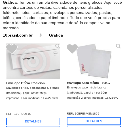
Gráfica
: Temos um ampla diversidade de itens gráficos. Aqui você
encontra cartões de visitas, calendários personalizados,
folders/folhetos, cartazes, envelopes personalizados, pastas,
talões, certificados e papel timbrado. Tudo que você precisa para
criar a identidade da sua empresa e deixá-la competitiva no
mercado.
10brasil.com.br
Gráfica
Envelope Saco Médio - 10B...
Envelope Ofício Tradicion...
Envelopes saco médio branco
Envelopes ofício, personalizado, branco
(tradicional), papel off-set 90gr,
(tradicional), papel off-set 90gr,
impressão 2 cores, medidas: 18x25cm.
impressão 1 cor, medidas: 11,4x22,9cm.
REF.:
10BRENVSM1825
REF.:
10BREOT1C
DETALHES
DETALHES