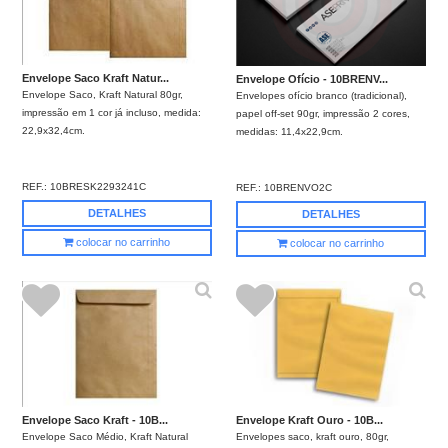
Envelope Saco Kraft Natur...
Envelope Ofício - 10BRENV...
Envelope Saco, Kraft Natural 80gr,
Envelopes ofício branco (tradicional),
impressão em 1 cor já incluso, medida:
papel off-set 90gr, impressão 2 cores,
22,9x32,4cm.
medidas: 11,4x22,9cm.
REF.:
10BRESK2293241C
REF.:
10BRENVO2C
DETALHES
DETALHES
colocar no carrinho
colocar no carrinho
Envelope Saco Kraft - 10B...
Envelope Kraft Ouro - 10B...
Envelope Saco Médio, Kraft Natural
Envelopes saco, kraft ouro, 80gr,