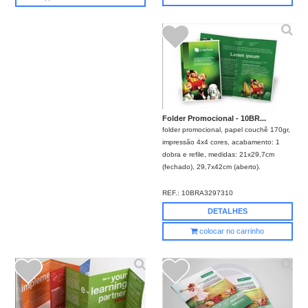
Folder Promocional - 10BR...
folder promocional, papel couchê 170gr,
impressão 4x4 cores, acabamento: 1
dobra e refile, medidas: 21x29,7cm
(fechado), 29,7x42cm (aberto).
REF.:
10BRA3297310
DETALHES
colocar no carrinho