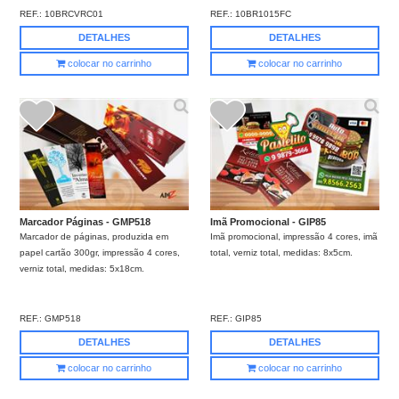
REF.:
10BRCVRC01
REF.:
10BR1015FC
DETALHES
DETALHES
colocar no carrinho
colocar no carrinho
Marcador Páginas - GMP518
Imã Promocional - GIP85
Marcador de páginas, produzida em
Imã promocional, impressão 4 cores, imã
papel cartão 300gr, impressão 4 cores,
total, verniz total, medidas: 8x5cm.
verniz total, medidas: 5x18cm.
REF.:
GMP518
REF.:
GIP85
DETALHES
DETALHES
colocar no carrinho
colocar no carrinho