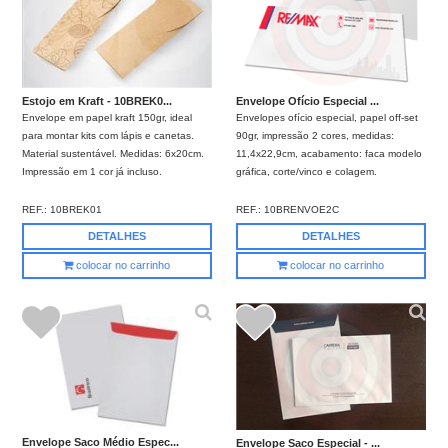
Estojo em Kraft - 10BREK0...
Envelope Ofício Especial ...
Envelope em papel kraft 150gr, ideal
Envelopes ofício especial, papel off-set
para montar kits com lápis e canetas.
90gr, impressão 2 cores, medidas:
Material sustentável. Medidas: 6x20cm.
11,4x22,9cm, acabamento: faca modelo
Impressão em 1 cor já incluso.
gráfica, corte/vinco e colagem.
REF.:
10BREK01
REF.:
10BRENVOE2C
DETALHES
DETALHES
colocar no carrinho
colocar no carrinho
Envelope Saco Médio Espec...
Envelope Saco Especial - ...