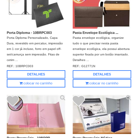
Porta Diploma - 10BRPC003
Pasta Envelope Ecológica ...
Porta Diploma Personalizado, Capa
Pasta envelope ecológica, organize
Dura, revestido em percalux, impressão
tudo o que precisar nesta pasta
em 1 cor já incluso, forro em papel off-
envelope ecológica, ela possui abertura
set/camurça sem impressão. Fitas de
superior fixada por um botão imantado.
cetim ...
Detalhes ...
REF.:
10BRPC003
REF.:
G12771N
DETALHES
DETALHES
colocar no carrinho
colocar no carrinho
Pasta Prontuário - 10BRPP...
Pasta Prontuário Médico -...