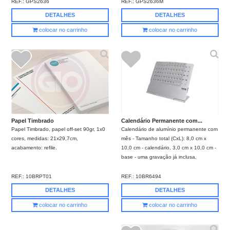
REF.:
GPS2636
REF.:
GPS2636M
DETALHES
DETALHES
colocar no carrinho
colocar no carrinho
Calendário Permanente com...
Papel Timbrado
Calendário de alumínio permanente com
Papel Timbrado, papel off-set 90gr, 1x0
mês - Tamanho total (CxL): 8,0 cm x
cores, medidas: 21x29,7cm,
10,0 cm - calendário, 3,0 cm x 10,0 cm -
acabamento: refile.
base - uma gravação já inclusa.
REF.:
10BR6494
REF.:
10BRPT01
DETALHES
DETALHES
colocar no carrinho
colocar no carrinho