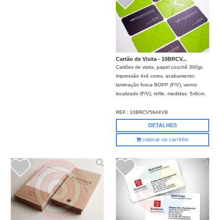
Cartão de Visita - 10BRCV...
Cartões de visita, papel couchê 300gr,
impressão 4x4 cores, acabamento:
laminação fosca BOPP (F/V), verniz
localizado (F/V), refile, medidas: 5x9cm.
REF.:
10BRCV5944VB
DETALHES
colocar no carrinho