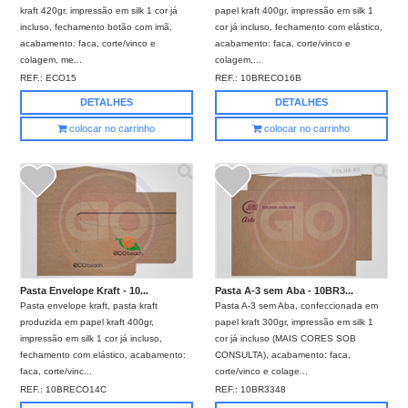
kraft 420gr, impressão em silk 1 cor já
papel kraft 400gr, impressão em silk 1
incluso, fechamento botão com imã,
cor já incluso, fechamento com elástico,
acabamento: faca, corte/vinco e
acabamento: faca, corte/vinco e
colagem, me...
colagem,...
REF.:
ECO15
REF.:
10BRECO16B
DETALHES
DETALHES
colocar no carrinho
colocar no carrinho
Pasta Envelope Kraft - 10...
Pasta A-3 sem Aba - 10BR3...
Pasta envelope kraft, pasta kraft
Pasta A-3 sem Aba, confeccionada em
produzida em papel kraft 400gr,
papel kraft 300gr, impressão em silk 1
impressão em silk 1 cor já incluso,
cor já incluso (MAIS CORES SOB
fechamento com elástico, acabamento:
CONSULTA), acabamento: faca,
faca, corte/vinc...
corte/vinco e colage...
REF.:
10BRECO14C
REF.:
10BR3348