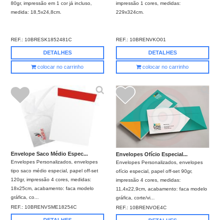
80gr, impressão em 1 cor já incluso,
impressão 1 cores, medidas:
medida: 18,5x24,8cm.
229x324cm.
REF.:
10BRESK1852481C
REF.:
10BRENVKO01
DETALHES
DETALHES
colocar no carrinho
colocar no carrinho
Envelope Saco Médio Espec...
Envelopes Ofício Especial...
Envelopes Personalizados, envelopes
Envelopes Personalizados, envelopes
tipo saco médio especial, papel off-set
ofício especial, papel off-set 90gr,
120gr, impressão 4 cores, medidas:
impressão 4 cores, medidas:
18x25cm, acabamento: faca modelo
11,4x22,9cm, acabamento: faca modelo
gráfica, co...
gráfica, corte/vi...
REF.:
10BRENVSME18254C
REF.:
10BRENVOE4C