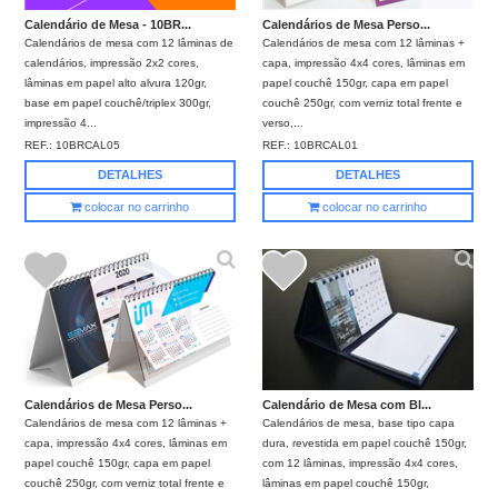
Calendário de Mesa - 10BR...
Calendários de Mesa Perso...
Calendários de mesa com 12 lâminas de
Calendários de mesa com 12 lâminas +
calendários, impressão 2x2 cores,
capa, impressão 4x4 cores, lâminas em
lâminas em papel alto alvura 120gr,
papel couchê 150gr, capa em papel
base em papel couchê/triplex 300gr,
couchê 250gr, com verniz total frente e
impressão 4...
verso,...
REF.:
10BRCAL05
REF.:
10BRCAL01
DETALHES
DETALHES
colocar no carrinho
colocar no carrinho
Calendários de Mesa Perso...
Calendário de Mesa com Bl...
Calendários de mesa com 12 lâminas +
Calendários de mesa, base tipo capa
capa, impressão 4x4 cores, lâminas em
dura, revestida em papel couchê 150gr,
papel couchê 150gr, capa em papel
com 12 lâminas, impressão 4x4 cores,
couchê 250gr, com verniz total frente e
lâminas em papel couchê 150gr,