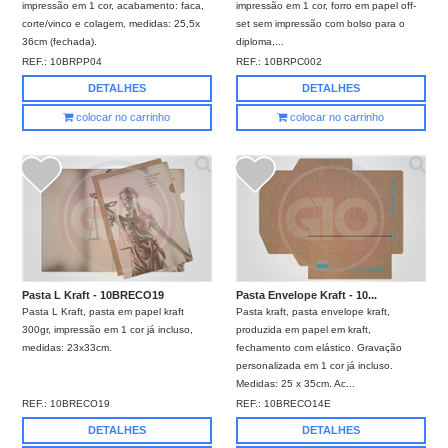
impressão em 1 cor, acabamento: faca,
impressão em 1 cor, forro em papel off-
corte/vinco e colagem, medidas: 25,5x
set sem impressão com bolso para o
36cm (fechada).
diploma,...
REF.:
10BRPP04
REF.:
10BRPC002
DETALHES
DETALHES
colocar no carrinho
colocar no carrinho
Pasta L Kraft - 10BRECO19
Pasta Envelope Kraft - 10...
Pasta L Kraft, pasta em papel kraft
Pasta kraft, pasta envelope kraft,
300gr, impressão em 1 cor já incluso,
produzida em papel em kraft,
medidas: 23x33cm.
fechamento com elástico. Gravação
personalizada em 1 cor já incluso.
Medidas: 25 x 35cm. Ac...
REF.:
10BRECO19
REF.:
10BRECO14E
DETALHES
DETALHES