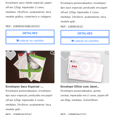
Envelopes saco médio especial, papel
Envelopes personalizados, envelopes
off-set 120gr, impressão 2 cores,
tipo saco especial, produzido em papel
medidas: 18x25cm, acabamento: faca
off-set 120gr, impressão 2 cores,
modelo gráfica, corte/vinco e colagem.
medidas: 24x34cm, acabamento: faca
modelo gráf...
REF.:
10BRENVSME18252C
REF.:
10BRESE2C
DETALHES
DETALHES
colocar no carrinho
colocar no carrinho
Envelopes Saco Especial -...
Envelope Ofício com Janel...
Envelopes personalizados, envelopes
Envelopes personalizados, janela
tipo saco especial, produzido em papel
central, impressão em 2 cores, papel off-
off-set 120gr, impressão 4 cores,
set 90gr, medidas: 114x229mm.
medidas: 24x34cm, acabamento: faca
modelo gráf...
REF.:
10BRENVSE4C
REF.:
10BRENVOJ2C