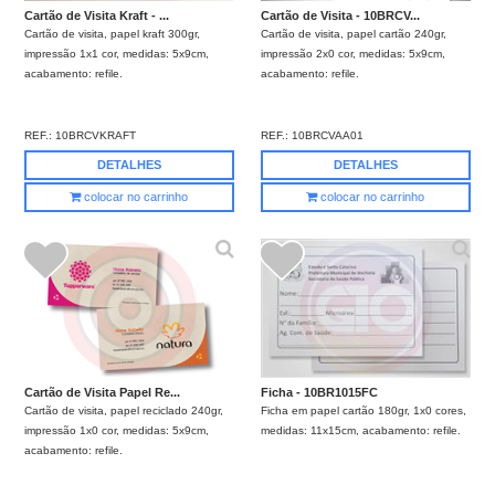
Cartão de Visita Kraft - ...
Cartão de Visita - 10BRCV...
Cartão de visita, papel kraft 300gr,
Cartão de visita, papel cartão 240gr,
impressão 1x1 cor, medidas: 5x9cm,
impressão 2x0 cor, medidas: 5x9cm,
acabamento: refile.
acabamento: refile.
REF.:
10BRCVKRAFT
REF.:
10BRCVAA01
DETALHES
DETALHES
colocar no carrinho
colocar no carrinho
Cartão de Visita Papel Re...
Ficha - 10BR1015FC
Cartão de visita, papel reciclado 240gr,
Ficha em papel cartão 180gr, 1x0 cores,
impressão 1x0 cor, medidas: 5x9cm,
medidas: 11x15cm, acabamento: refile.
acabamento: refile.