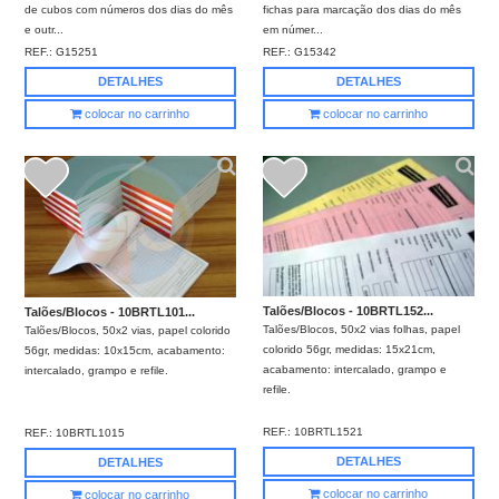
de cubos com números dos dias do mês
fichas para marcação dos dias do mês
e outr...
em númer...
REF.:
G15251
REF.:
G15342
DETALHES
DETALHES
colocar no carrinho
colocar no carrinho
Talões/Blocos - 10BRTL152...
Talões/Blocos - 10BRTL101...
Talões/Blocos, 50x2 vias folhas, papel
Talões/Blocos, 50x2 vias, papel colorido
colorido 56gr, medidas: 15x21cm,
56gr, medidas: 10x15cm, acabamento:
acabamento: intercalado, grampo e
intercalado, grampo e refile.
refile.
REF.:
10BRTL1521
REF.:
10BRTL1015
DETALHES
DETALHES
colocar no carrinho
colocar no carrinho