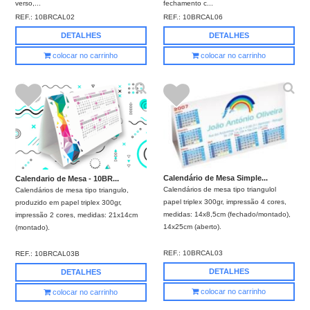
verso,...
fechamento c...
REF.:
10BRCAL02
REF.:
10BRCAL06
DETALHES
DETALHES
colocar no carrinho
colocar no carrinho
Calendário de Mesa Simple...
Calendario de Mesa - 10BR...
Calendários de mesa tipo triangulol
Calendários de mesa tipo triangulo,
papel triplex 300gr, impressão 4 cores,
produzido em papel triplex 300gr,
medidas: 14x8,5cm (fechado/montado),
impressão 2 cores, medidas: 21x14cm
14x25cm (aberto).
(montado).
REF.:
10BRCAL03
REF.:
10BRCAL03B
DETALHES
DETALHES
colocar no carrinho
colocar no carrinho