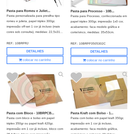
Pasta para Romeu e Juliet...
Pasta para Processo - 10B...
Pasta personalizada para presilha tipo
Pasta para Processo, confeccionada em
romeu e julieta, papel triplex 300gr,
papel triplex 300gr, impressão 1x0 cor,
impressão off-set 1 cor já incluso (mais
acabamento: faca modelo gráfica e
cores sob consulta), medidas: 22,5x31...
corte/vinco, medidas: 35x53cm.
REF.:
10BRPRJ
REF.:
10BRPP3505302C
DETALHES
DETALHES
colocar no carrinho
colocar no carrinho
Pasta com Bloco - 10BRPCB...
Pasta Kraft com Bolso - 1...
Pasta com bloco e bolso em papel
Pasta com bolso em papel kraft 350gr,
triplex 350gr ou papel kraft 420gr,
impressão em 1 cor já incluso,
impressão em 1 cor já incluso, bloco com
acabamento: faca modelo gráfica,