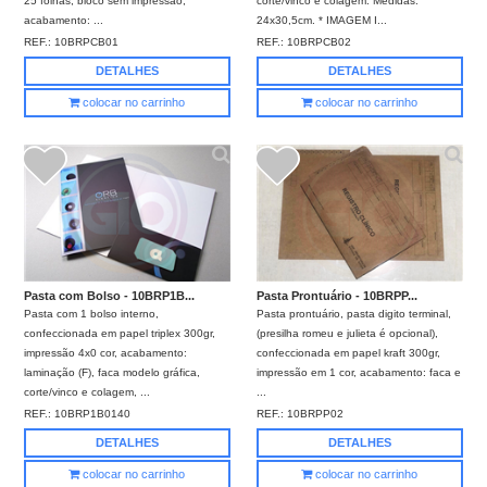
25 folhas, bloco sem impressão,
corte/vinco e colagem. Medidas:
acabamento: ...
24x30,5cm. * IMAGEM I...
REF.:
10BRPCB01
REF.:
10BRPCB02
DETALHES
DETALHES
colocar no carrinho
colocar no carrinho
Pasta com Bolso - 10BRP1B...
Pasta Prontuário - 10BRPP...
Pasta com 1 bolso interno,
Pasta prontuário, pasta digito terminal,
confeccionada em papel triplex 300gr,
(presilha romeu e julieta é opcional),
impressão 4x0 cor, acabamento:
confeccionada em papel kraft 300gr,
laminação (F), faca modelo gráfica,
impressão em 1 cor, acabamento: faca e
corte/vinco e colagem, ...
...
REF.:
10BRP1B0140
REF.:
10BRPP02
DETALHES
DETALHES
colocar no carrinho
colocar no carrinho