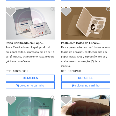
Porta Certificado em Pape...
Pasta com Bolso de Encaix...
Porta Certificado em Papel, produzido
Pasta personalizada com 1 bolso interno
em papel cartão, impressão em off-set, 1
(bolso de encaixe), confeccionada em
cor já incluso, acabamento: faca modelo
papel triplex 300gr, impressão 4x0 cor,
gráfica e corte/vinco.
acabamento: laminação (F), faca
modelo...
REF.:
10BRPC001
REF.:
10BRP100
DETALHES
DETALHES
colocar no carrinho
colocar no carrinho