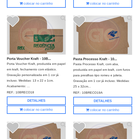
colocar no carrinho
colocar no carrinho
Porta Voucher Kraft - 10B...
Pasta Processo Kraft - 10...
Porta Voucher Kraft, produzida em papel
Pasta Processo Kraft, com aba,
em kraft, fechamento com elástico.
produzida em papel em kraft, com furos
Gravação personalizada em 1 cor já
para presilhas tipo romeu e julieta.
incluso. Medidas: 13 x 22 x 1cm.
Gravação em 1 cor já incluso. Medidas:
Acabamento: ...
25 x 32cm...
REF.:
10BRECO18
REF.:
10BRECO19A
DETALHES
DETALHES
colocar no carrinho
colocar no carrinho