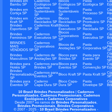
Brindes em
Cadernos
Blocos
Pasta
Ca
Bambu SP
Ecológicos SP
Ecológicos SP
Ecológica SP
Ec
Cadernos
Blocos
Brindes em
Pasta
Ca
Sustentáveis
Sustentáveis
Cortiça SP
Processo SP
Re
SP
SP
Brindes em
Cadernos
Blocos
Pasta
Ca
Kraft SP
Reciclados SP
Reciclados SP
Prontuário SP
Po
Brindes
Cadernos Kraft
Blocos
Pasta
Ca
Esportivos SP
SP
Executivos SP
Reciclada SP
Ce
Blocos
Brindes
Cadernos
Pasta
Ca
Corporativos
Femininos SP
Executivos SP
Executiva SP
Br
SP
BRINDES
Cadernos
Co
Blocos de
Pasta
MAIS
Corporativos
Pe
Anotações SP
Corporativa SP
VENDIDOS SP
SP
SP
Co
Brindes
Cadernos de
Blocos para
Pasta para
Pr
Masculinos SP
Anotações SP
Brindes SP
Evento SP
SP
Brindes para
Cadernos para
Blocos para
Pasta
Co
Hotéis SP
Brindes SP
Eventos SP
Convenção SP
Ec
Brindes
Cadernos para
Co
Personalizados
Bloco Kraft SP
Pasta Kraft SP
Eventos SP
SP
SP
Brindes para
Caderno
Bloco Capa-
Pasta
Co
Eventos SP
Capa-Dura SP
Dura SP
Envelope SP
Br
10 Brasil Brindes Personalizados
|
Cadernos
Personalizados
,
Cadernos Promocionais
,
Cadernos
Ecológicos
e
Cadernos Corporativos
Desde 2007 no ramos de
Brindes Personalizados
,
Brindes Promocionais
,
Brindes Corporativos
.
© 2007 - 2025 -
10 Brasil Brindes Personalizados
-