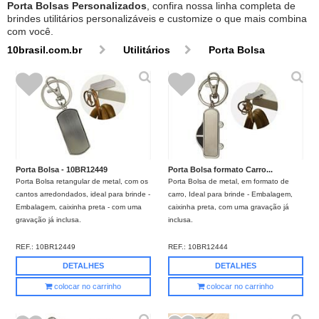
Porta Bolsas Personalizados
, confira nossa linha completa de
brindes utilitários personalizáveis e customize o que mais combina
com você.
10brasil.com.br
Utilitários
Porta Bolsa
Porta Bolsa - 10BR12449
Porta Bolsa formato Carro...
Porta Bolsa retangular de metal, com os
Porta Bolsa de metal, em formato de
cantos arredondados, ideal para brinde -
carro, Ideal para brinde - Embalagem,
Embalagem, caixinha preta - com uma
caixinha preta, com uma gravação já
gravação já inclusa.
inclusa.
REF.:
10BR12449
REF.:
10BR12444
DETALHES
DETALHES
colocar no carrinho
colocar no carrinho