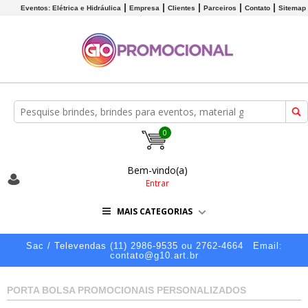
Eventos: Elétrica e Hidráulica
Empresa
Clientes
Parceiros
Contato
Sitemap
0
Bem-vindo(a)
Entrar
MAIS CATEGORIAS
Sac / Televendas (11) 2986-9535 ou 2762-4664
Email:
contato@g10.art.br
PORTA BOLSA PROMOCIONAIS PERSONALIZADOS