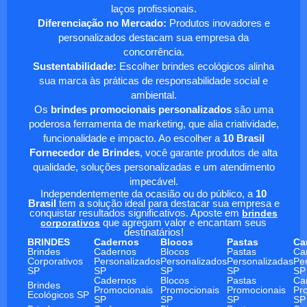
laços profissionais.
Diferenciação no Mercado:
Produtos inovadores e
personalizados destacam sua empresa da
concorrência.
Sustentabilidade:
Escolher brindes ecológicos alinha
sua marca às práticas de responsabilidade social e
ambiental.
Os
brindes promocionais personalizados
são uma
poderosa ferramenta de marketing, que alia criatividade,
funcionalidade e impacto. Ao escolher a
10 Brasil
Fornecedor de Brindes
, você garante produtos de alta
qualidade, soluções personalizadas e um atendimento
impecável.
Independentemente da ocasião ou do público, a
10
Brasil
tem a solução ideal para destacar sua empresa e
conquistar resultados significativos. Aposte em
brindes
corporativos
que agregam valor e encantam seus
destinatários!
BRINDES
Cadernos
Blocos
Pastas
Ca
Brindes
Cadernos
Blocos
Pastas
Ca
Corporativos
Personalizados
Personalizados
Personalizadas
Pe
SP
SP
SP
SP
SP
Cadernos
Blocos
Pastas
Ca
Brindes
Promocionais
Promocionais
Promocionais
Pr
Ecológicos SP
SP
SP
SP
SP