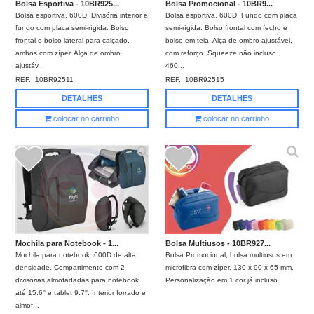
Bolsa Esportiva - 10BR925...
Bolsa Promocional - 10BR9...
Bolsa esportiva. 600D. Divisória interior e
Bolsa esportiva. 600D. Fundo com placa
fundo com placa semi-rígida. Bolso
semi-rígida. Bolso frontal com fecho e
frontal e bolso lateral para calçado,
bolso em tela. Alça de ombro ajustável,
ambos com zíper. Alça de ombro
com reforço. Squeeze não incluso.
ajustáv...
460...
REF.:
10BR92511
REF.:
10BR92515
DETALHES
DETALHES
colocar no carrinho
colocar no carrinho
Mochila para Notebook - 1...
Bolsa Multiusos - 10BR927...
Mochila para notebook. 600D de alta
Bolsa Promocional, bolsa multiusos em
densidade. Compartimento com 2
microfibra com zíper. 130 x 90 x 65 mm.
divisórias almofadadas para notebook
Personalização em 1 cor já incluso.
até 15.6'' e tablet 9.7''. Interior forrado e
almof...