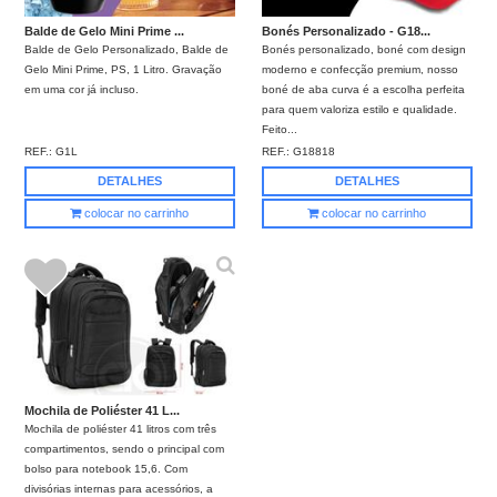
Balde de Gelo Mini Prime ...
Bonés Personalizado - G18...
Balde de Gelo Personalizado, Balde de
Bonés personalizado, boné com design
Gelo Mini Prime, PS, 1 Litro. Gravação
moderno e confecção premium, nosso
em uma cor já incluso.
boné de aba curva é a escolha perfeita
para quem valoriza estilo e qualidade.
Feito...
REF.:
G1L
REF.:
G18818
DETALHES
DETALHES
colocar no carrinho
colocar no carrinho
Mochila de Poliéster 41 L...
Mochila de poliéster 41 litros com três
compartimentos, sendo o principal com
bolso para notebook 15,6. Com
divisórias internas para acessórios, a