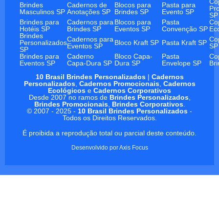
Co
Brindes
Cadernos de
Blocos para
Pasta para
Pr
Masculinos SP
Anotações SP
Brindes SP
Evento SP
SP
Brindes para
Cadernos para
Blocos para
Pasta
Co
Hotéis SP
Brindes SP
Eventos SP
Convenção SP
Ec
Brindes
Cadernos para
Co
Personalizados
Bloco Kraft SP
Pasta Kraft SP
Eventos SP
SP
SP
Brindes para
Caderno
Bloco Capa-
Pasta
Co
Eventos SP
Capa-Dura SP
Dura SP
Envelope SP
Br
10 Brasil Brindes Personalizados
|
Cadernos
Personalizados
,
Cadernos Promocionais
,
Cadernos
Ecológicos
e
Cadernos Corporativos
Desde 2007 no ramos de
Brindes Personalizados
,
Brindes Promocionais
,
Brindes Corporativos
.
© 2007 - 2025 -
10 Brasil Brindes Personalizados
-
Todos os Direitos Reservados.
É proibida a reprodução total ou parcial deste conteúdo.
Desenvolvido por
Axis Focus