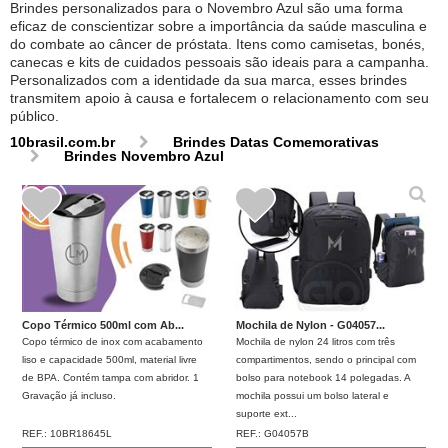
Brindes personalizados para o Novembro Azul são uma forma
eficaz de conscientizar sobre a importância da saúde masculina e
do combate ao câncer de próstata. Itens como camisetas, bonés,
canecas e kits de cuidados pessoais são ideais para a campanha.
Personalizados com a identidade da sua marca, esses brindes
transmitem apoio à causa e fortalecem o relacionamento com seu
público.
10brasil.com.br
Brindes Datas Comemorativas
Brindes Novembro Azul
Copo Térmico 500ml com Ab...
Mochila de Nylon - G04057...
Copo térmico de inox com acabamento
Mochila de nylon 24 litros com três
liso e capacidade 500ml, material livre
compartimentos, sendo o principal com
de BPA. Contém tampa com abridor. 1
bolso para notebook 14 polegadas. A
Gravação já incluso.
mochila possui um bolso lateral e
suporte ext...
REF.:
10BR18645L
REF.:
G04057B