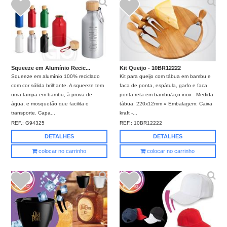
Squeeze em Alumínio Recic...
Kit Queijo - 10BR12222
Squeeze em alumínio 100% reciclado
Kit para queijo com tábua em bambu e
com cor sólida brilhante. A squeeze tem
faca de ponta, espátula, garfo e faca
uma tampa em bambu, à prova de
ponta reta em bambu/aço inox - Medida
água, e mosquetão que facilita o
tábua: 220x12mm » Embalagem: Caixa
transporte. Capa...
kraft -...
REF.:
G94325
REF.:
10BR12222
DETALHES
DETALHES
colocar no carrinho
colocar no carrinho