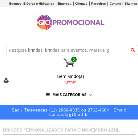
Eventos: Elétrica e Hidráulica
Empresa
Clientes
Parceiros
Contato
Sitemap
0
Bem-vindo(a)
Entrar
MAIS CATEGORIAS
Sac / Televendas (11) 2986-9535 ou 2762-4664
Email:
contato@g10.art.br
BRINDES PERSONALIZADOS PARA O NOVEMBRO AZUL