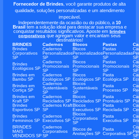
Fornecedor de Brindes
, você garante produtos de alta
qualidade, soluções personalizadas e um atendimento
impecável.
Independentemente da ocasião ou do público, a
10
Brasil
tem a solução ideal para destacar sua empresa e
conquistar resultados significativos. Aposte em
brindes
corporativos
que agregam valor e encantam seus
destinatários!
BRINDES
Cadernos
Blocos
Pastas
Ca
Brindes
Cadernos
Blocos
Pastas
Ca
Corporativos
Personalizados
Personalizados
Personalizadas
Pe
SP
SP
SP
SP
SP
Cadernos
Blocos
Pastas
Ca
Brindes
Promocionais
Promocionais
Promocionais
Pr
Ecológicos SP
SP
SP
SP
SP
Brindes em
Cadernos
Blocos
Pasta
Ca
Bambu SP
Ecológicos SP
Ecológicos SP
Ecológica SP
Ec
Cadernos
Blocos
Brindes em
Pasta
Ca
Sustentáveis
Sustentáveis
Cortiça SP
Processo SP
Re
SP
SP
Brindes em
Cadernos
Blocos
Pasta
Ca
Kraft SP
Reciclados SP
Reciclados SP
Prontuário SP
Po
Brindes
Cadernos Kraft
Blocos
Pasta
Ca
Esportivos SP
SP
Executivos SP
Reciclada SP
Ce
Blocos
Brindes
Cadernos
Pasta
Ca
Corporativos
Femininos SP
Executivos SP
Executiva SP
Br
SP
BRINDES
Cadernos
Co
Blocos de
Pasta
MAIS
Corporativos
Pe
Anotações SP
Corporativa SP
VENDIDOS SP
SP
SP