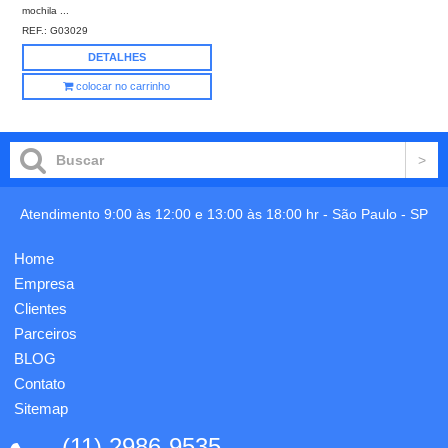
mochila ...
REF.:
G03029
DETALHES
colocar no carrinho
Atendimento 9:00 às 12:00 e 13:00 às 18:00 hr -
São Paulo
-
SP
Home
Empresa
Clientes
Parceiros
BLOG
Contato
Sitemap
(11) 2986-9535