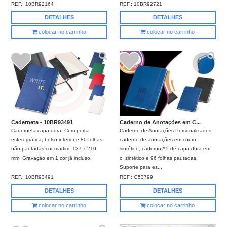
REF.:
10BR92164
REF.:
10BR92721
DETALHES
DETALHES
colocar no carrinho
colocar no carrinho
Caderneta - 10BR93491
Caderno de Anotações em C...
Caderneta capa dura. Com porta
Caderno de Anotações Personalizados,
esferográfica, bolso interior e 80 folhas
caderno de anotações em couro
não pautadas cor marfim. 137 x 210
sintético, caderno A5 de capa dura em
mm. Gravação em 1 cor já incluso.
c. sintético e 96 folhas pautadas.
Suporte para es...
REF.:
10BR93491
REF.:
G53799
DETALHES
DETALHES
colocar no carrinho
colocar no carrinho