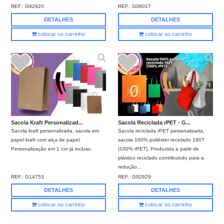
REF.:
G92920
REF.:
G08017
DETALHES
DETALHES
colocar no carrinho
colocar no carrinho
Sacola Kraft Personalizad...
Sacola Reciclada rPET - G...
Sacola kraft personalizada, sacola em
Sacola reciclada rPET personalizada,
papel kraft com alça de papel.
sacola 100% poliéster reciclado 190T
Personalização em 1 cor já incluso.
(100% rPET). Produzida a partir de
plástico reciclado contribuindo para a
redução...
REF.:
G14753
REF.:
G92929
DETALHES
DETALHES
colocar no carrinho
colocar no carrinho