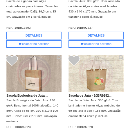
Sacola de algodão com alças
Sacola. Juta: 360 g/m². Com laminado
costuradas na parte interna. Tamanho
no interior. Alças curtas acolchoadas.
total aproximado (CxD): 39,5 cm x 35
430 x 340 x 175 mm. Gravação em
cm. Gravação em 1 cor já incluso.
transfer 4 cores já incluso.
REF.:
10BR13803
REF.:
10BR92827
DETALHES
DETALHES
colocar no carrinho
colocar no carrinho
Sacola Ecológica de Juta ...
Sacola de Juta - 10BR9282...
Sacola Ecológica de Juta. Juta: 240
Sacola de Juta. Juta: 360 g/m². Com
g/m². Bolso frontal 100% algodão: 140
laminado no interior. Alças webbing de
g/m². Alças de 65 cm. 370 x 410 x 100
60 cm. 445 x 385 x 165 mm. Gravação
mm - Bolso: 370 x 270 mm. Gravação
em transfer 4 cores já incluso.
em trans...
REF.:
10BR92823
REF.:
10BR92828