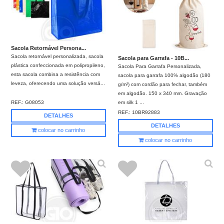
Sacola Retornável Persona...
Sacola retornável personalizada, sacola
Sacola para Garrafa - 10B...
plástica confeccionada em polipropileno,
Sacola Para Garrafa Personalizada,
esta sacola combina a resistência com
sacola para garrafa 100% algodão (180
leveza, oferecendo uma solução versá...
g/m²) com cordão para fechar, também
em algodão. 150 x 340 mm. Gravação
em silk 1 ...
REF.:
G08053
REF.:
10BR92883
DETALHES
DETALHES
colocar no carrinho
colocar no carrinho