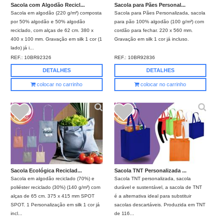
Sacola com Algodão Recicl...
Sacola para Pães Personal...
Sacola em algodão (220 g/m²) composta
Sacola para Pães Personalizada, sacola
por 50% algodão e 50% algodão
para pão 100% algodão (100 g/m²) com
reciclado, com alças de 62 cm. 380 x
cordão para fechar. 220 x 560 mm.
400 x 100 mm. Gravação em silk 1 cor (1
Gravação em silk 1 cor já incluso.
lado) já i...
REF.:
10BR92326
REF.:
10BR92836
DETALHES
DETALHES
colocar no carrinho
colocar no carrinho
Sacola Ecológica Reciclad...
Sacola TNT Personalizada ...
Sacola em algodão reciclado (70%) e
Sacola TNT personalizada, sacola
poliéster reciclado (30%) (140 g/m²) com
durável e sustentável, a sacola de TNT
alças de 65 cm. 375 x 415 mm SPOT
é a alternativa ideal para substituir
SPOT. 1 Personalização em silk 1 cor já
sacolas descartáveis. Produzida em TNT
incl...
de 116...