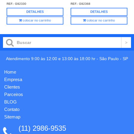
REF.:
G92330
REF.:
G92368
DETALHES
DETALHES
colocar no carrinho
colocar no carrinho
Atendimento 9:00 às 12:00 e 13:00 às 18:00 hr -
São Paulo
-
SP
Home
Empresa
Clientes
Parceiros
BLOG
Contato
Sitemap
(11) 2986-9535