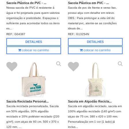
Sacola Plástica de PVC - ...
Sacola Plástica em PVC - ...
Nossa sacola de PVC é resistente à
Sacola de pvc de frente e verso liso,
água e foi projetada para quem valoriza
possui alça com detalhe em relevo.
organização e praticidade. Espaçosa o
OBS.: Para prolongar a vida útil do
suficiente para acomodar todos os itens
material pvc, atente-se as condições
es...
ideais de...
REF.:
G04387
REF.:
G13254N
DETALHES
DETALHES
colocar no carrinho
colocar no carrinho
Sacola Reciclada Personal...
Sacola em Algodão Recicla...
Sacola reciclada personalizada, Sacola
Sacola em algodão reciclado, sacola em
em 50% algodão, 30% algodão
100% algodão reciclado (140 g/m²) com
reciclado e 20% poliéster reciclado (220
alças de 75 cm. 380 x 420 x 100 mm.
g/m²), com alças de 60 cm. 500 x 370 x
Personalização em 1 cor (1 lado) já
120 mm. ...
inclus...