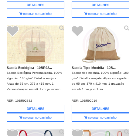
DETALHES
DETALHES
colocar no carrinho
colocar no carrinho
Sacola Ecológica - 10BR92...
Sacola Tipo Mochila - 10B...
Sacola Ecológica Personalizada. 100%
Sacola tipo mochila. 100% algodão: 160
algodão: 160 g/m². Detalhe em juta.
g/m². Detalhe em juta. Alças em algodão
Alças de 65 cm. 375 x 415 mm. 1
de 65 cm. 370 x 410 mm. 1 gravação
Personalização em silk 1 cor já incluso.
em silk 1 cor já incluso.
REF.:
10BR92882
REF.:
10BR92919
DETALHES
DETALHES
colocar no carrinho
colocar no carrinho