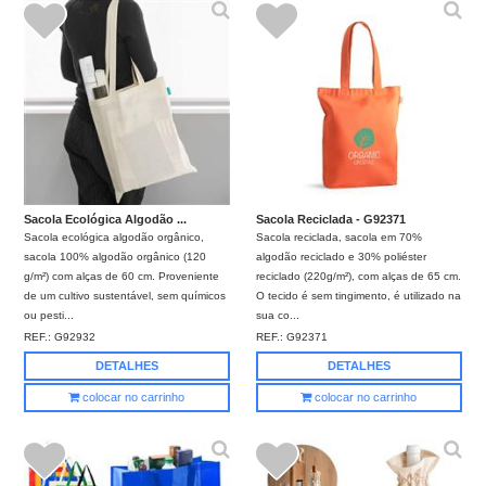
Sacola Ecológica Algodão ...
Sacola Reciclada - G92371
Sacola ecológica algodão orgânico,
Sacola reciclada, sacola em 70%
sacola 100% algodão orgânico (120
algodão reciclado e 30% poliéster
g/m²) com alças de 60 cm. Proveniente
reciclado (220g/m²), com alças de 65 cm.
de um cultivo sustentável, sem químicos
O tecido é sem tingimento, é utilizado na
ou pesti...
sua co...
REF.:
G92932
REF.:
G92371
DETALHES
DETALHES
colocar no carrinho
colocar no carrinho