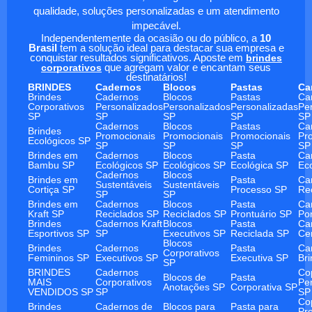
qualidade, soluções personalizadas e um atendimento
impecável.
Independentemente da ocasião ou do público, a
10
Brasil
tem a solução ideal para destacar sua empresa e
conquistar resultados significativos. Aposte em
brindes
corporativos
que agregam valor e encantam seus
destinatários!
BRINDES
Cadernos
Blocos
Pastas
Ca
Brindes
Cadernos
Blocos
Pastas
Ca
Corporativos
Personalizados
Personalizados
Personalizadas
Pe
SP
SP
SP
SP
SP
Cadernos
Blocos
Pastas
Ca
Brindes
Promocionais
Promocionais
Promocionais
Pr
Ecológicos SP
SP
SP
SP
SP
Brindes em
Cadernos
Blocos
Pasta
Ca
Bambu SP
Ecológicos SP
Ecológicos SP
Ecológica SP
Ec
Cadernos
Blocos
Brindes em
Pasta
Ca
Sustentáveis
Sustentáveis
Cortiça SP
Processo SP
Re
SP
SP
Brindes em
Cadernos
Blocos
Pasta
Ca
Kraft SP
Reciclados SP
Reciclados SP
Prontuário SP
Po
Brindes
Cadernos Kraft
Blocos
Pasta
Ca
Esportivos SP
SP
Executivos SP
Reciclada SP
Ce
Blocos
Brindes
Cadernos
Pasta
Ca
Corporativos
Femininos SP
Executivos SP
Executiva SP
Br
SP
BRINDES
Cadernos
Co
Blocos de
Pasta
MAIS
Corporativos
Pe
Anotações SP
Corporativa SP
VENDIDOS SP
SP
SP
Co
Brindes
Cadernos de
Blocos para
Pasta para
Pr