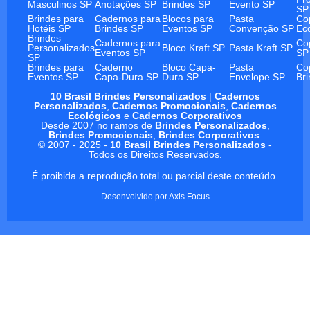
Masculinos SP
Anotações SP
Brindes SP
Evento SP
SP
Brindes para
Cadernos para
Blocos para
Pasta
Co
Hotéis SP
Brindes SP
Eventos SP
Convenção SP
Ec
Brindes
Cadernos para
Co
Personalizados
Bloco Kraft SP
Pasta Kraft SP
Eventos SP
SP
SP
Brindes para
Caderno
Bloco Capa-
Pasta
Co
Eventos SP
Capa-Dura SP
Dura SP
Envelope SP
Br
10 Brasil Brindes Personalizados
|
Cadernos
Personalizados
,
Cadernos Promocionais
,
Cadernos
Ecológicos
e
Cadernos Corporativos
Desde 2007 no ramos de
Brindes Personalizados
,
Brindes Promocionais
,
Brindes Corporativos
.
© 2007 - 2025 -
10 Brasil Brindes Personalizados
-
Todos os Direitos Reservados.
É proibida a reprodução total ou parcial deste conteúdo.
Desenvolvido por
Axis Focus