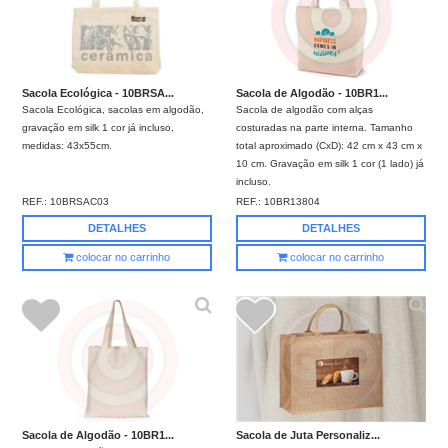
Sacola Ecológica - 10BRSA...
Sacola de Algodão - 10BR1...
Sacola Ecológica, sacolas em algodão,
Sacola de algodão com alças
gravação em silk 1 cor já incluso,
costuradas na parte interna. Tamanho
medidas: 43x55cm.
total aproximado (CxD): 42 cm x 43 cm x
10 cm. Gravação em silk 1 cor (1 lado) já
incluso.
REF.:
10BRSAC03
REF.:
10BR13804
DETALHES
DETALHES
colocar no carrinho
colocar no carrinho
Sacola de Algodão - 10BR1...
Sacola de Juta Personaliz...