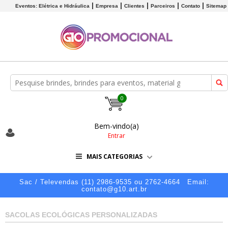
Eventos: Elétrica e Hidráulica
Empresa
Clientes
Parceiros
Contato
Sitemap
0
Bem-vindo(a)
Entrar
MAIS CATEGORIAS
Sac / Televendas (11) 2986-9535 ou 2762-4664
Email:
contato@g10.art.br
SACOLAS ECOLÓGICAS PERSONALIZADAS