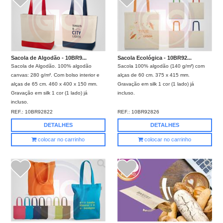
Sacola de Algodão - 10BR9...
Sacola Ecológica - 10BR92...
Sacola de Algodão. 100% algodão
Sacola 100% algodão (140 g/m²) com
canvas: 280 g/m². Com bolso interior e
alças de 60 cm. 375 x 415 mm.
alças de 65 cm. 460 x 400 x 150 mm.
Gravação em silk 1 cor (1 lado) já
Gravação em silk 1 cor (1 lado) já
incluso.
incluso.
REF.:
10BR92822
REF.:
10BR92826
DETALHES
DETALHES
colocar no carrinho
colocar no carrinho