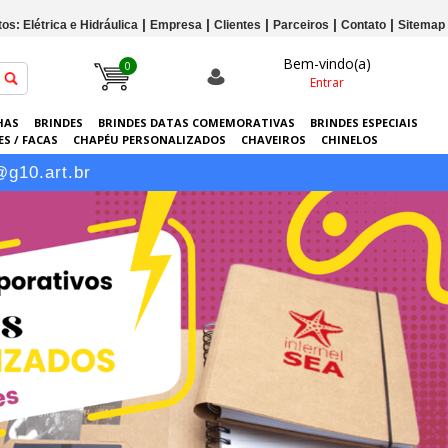
os: Elétrica e Hidráulica
Empresa
Clientes
Parceiros
Contato
Sitemap
Bem-vindo(a)
0
Entrar
HAS
BRINDES
BRINDES DATAS COMEMORATIVAS
BRINDES ESPECIAIS
S / FACAS
CHAPÉU PERSONALIZADOS
CHAVEIROS
CHINELOS
ERSONALIZADAS
GRÁFICA
GUARDA-CHUVAS
KITS
LANÇAMENTOS
@g10.art.br