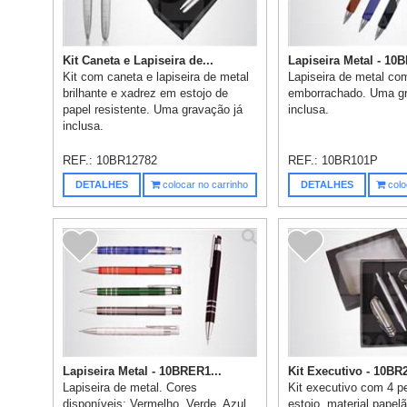
Kit Caneta e Lapiseira de...
Lapiseira Metal - 10B
Kit com caneta e lapiseira de metal
Lapiseira de metal co
brilhante e xadrez em estojo de
emborrachado. Uma gr
papel resistente. Uma gravação já
inclusa.
inclusa.
REF.:
10BR12782
REF.:
10BR101P
DETALHES
colocar no carrinho
DETALHES
colo
Lapiseira Metal - 10BRER1...
Kit Executivo - 10BR
Lapiseira de metal. Cores
Kit executivo com 4 
disponíveis: Vermelho, Verde, Azul,
estojo, material pape