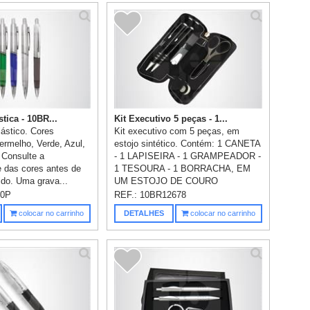
stica - 10BR...
Kit Executivo 5 peças - 1...
lástico. Cores
Kit executivo com 5 peças, em
ermelho, Verde, Azul,
estojo sintético. Contém: 1 CANETA
 Consulte a
- 1 LAPISEIRA - 1 GRAMPEADOR -
e das cores antes de
1 TESOURA - 1 BORRACHA, EM
dido. Uma grava...
UM ESTOJO DE COURO
SINTÉTICO, N...
20P
REF.:
10BR12678
colocar no carrinho
DETALHES
colocar no carrinho