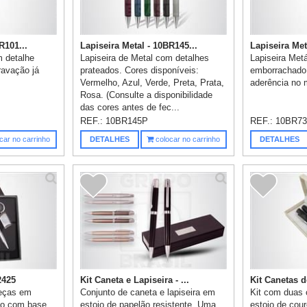
R101...
Lapiseira Metal - 10BR145...
Lapiseira Met
m detalhe
Lapiseira de Metal com detalhes
Lapiseira Met
avação já
prateados. Cores disponíveis:
emborrachado,
Vermelho, Azul, Verde, Preta, Prata,
aderência no 
Rosa. (Consulte a disponibilidade
das cores antes de fec...
REF.:
10BR145P
REF.:
10BR73
car no carrinho
DETALHES
colocar no carrinho
DETALHES
2425
Kit Caneta e Lapiseira - ...
Kit Canetas de
peças em
Conjunto de caneta e lapiseira em
Kit com duas 
lão com base
estojo de papelão resistente. Uma
estojo de cour