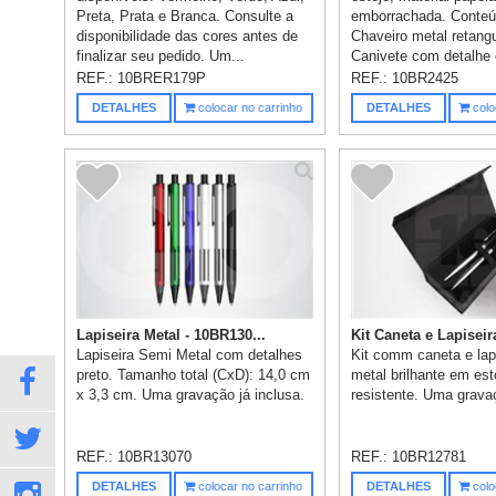
Preta, Prata e Branca. Consulte a
emborrachada. Conteúd
disponibilidade das cores antes de
Chaveiro metal retangu
finalizar seu pedido. Um...
Canivete com detalhe 
REF.:
10BRER179P
REF.:
10BR2425
DETALHES
colocar no carrinho
DETALHES
colo
Lapiseira Metal - 10BR130...
Kit Caneta e Lapiseira 
Lapiseira Semi Metal com detalhes
Kit comm caneta e lap
preto. Tamanho total (CxD): 14,0 cm
metal brilhante em est
x 3,3 cm. Uma gravação já inclusa.
resistente. Uma gravaç
REF.:
10BR13070
REF.:
10BR12781
DETALHES
colocar no carrinho
DETALHES
colo