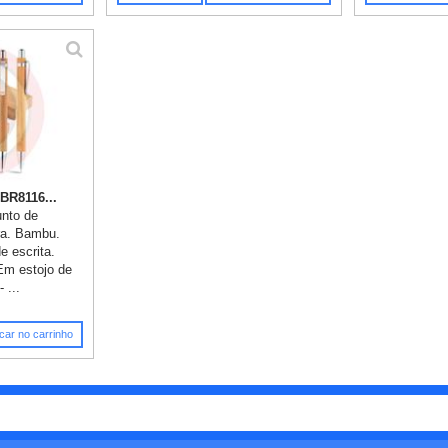
BR8116...
unto de
ira. Bambu.
e escrita.
 Em estojo de
 ...
car no carrinho