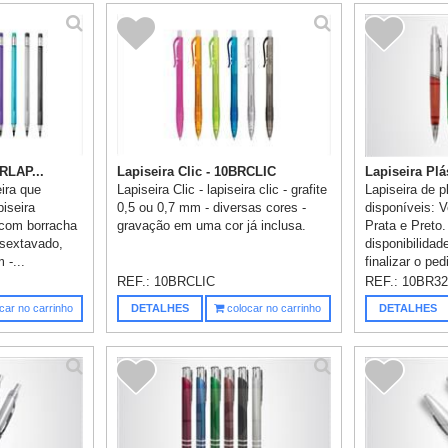
BRLAP...
Lapiseira Clic - 10BRCLIC
Lapiseira Plá
eira que
Lapiseira Clic - lapiseira clic - grafite
Lapiseira de p
piseira
0,5 ou 0,7 mm - diversas cores -
disponíveis: V
 com borracha
gravação em uma cor já inclusa.
Prata e Preto.
 sextavado,
disponibilidad
 -...
finalizar o pe
REF.:
10BRCLIC
REF.:
10BR3
car no carrinho
DETALHES
colocar no carrinho
DETALHES