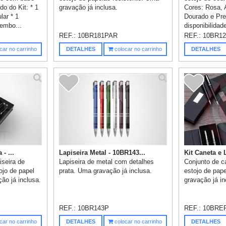
o do Kit: * 1
gravação já inclusa.
Cores: Rosa, 
lar * 1
Dourado e Pre
embo...
disponibilidade
REF.:
10BR181PAR
REF.:
10BR12
car no carrinho
DETALHES
colocar no carrinho
DETALHES
- ...
Lapiseira Metal - 10BR143...
Kit Caneta e L
iseira de
Lapiseira de metal com detalhes
Conjunto de ca
ojo de papel
prata. Uma gravação já inclusa.
estojo de pap
ão já inclusa.
gravação já in
REF.:
10BR143P
REF.:
10BRE
car no carrinho
DETALHES
colocar no carrinho
DETALHES