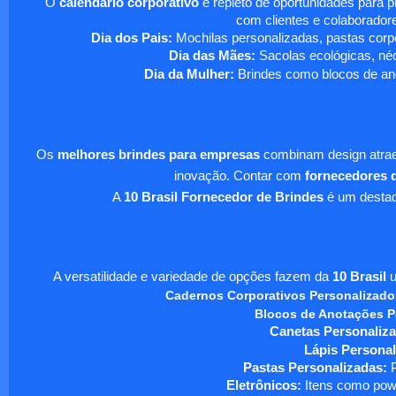
O
calendário corporativo
é repleto de oportunidades para 
com clientes e colaboradore
Dia dos Pais:
Mochilas personalizadas, pastas corpo
Dia das Mães:
Sacolas ecológicas, néc
Dia da Mulher:
Brindes como blocos de ano
Os
melhores brindes para empresas
combinam design atraen
inovação. Contar com
fornecedores d
A
10 Brasil Fornecedor de Brindes
é um destaqu
A versatilidade e variedade de opções fazem da
10 Brasil
u
Cadernos Corporativos Personalizado
Blocos de Anotações P
Canetas Personaliza
Lápis Personal
Pastas Personalizadas:
P
Eletrônicos:
Itens como powe