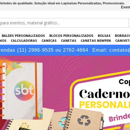
 brindes de qualidade. Solução ideal em Lapiseiras Personalizadas, Promocionais.
Event
BALDES PERSONALIZADOS
BLOCOS PERSONALIZADOS
BOLSAS
BORRAC
NOS
CALCULADORAS
CANECAS
CANETAS
CANETAS NEWPEN
CANIVETE
POS
ELETRÔNICOS
EMBALAGENS
ESCRITÓRIO
EVENTOS
GARRAFAS P
vendas (11) 2986-9535 ou 2762-4664
Email:
contato
LÁPIS