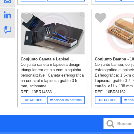
Conjunto Caneta e Lapisei...
Conjunto Bambu - 10
Conjunto caneta e lapiseira design
Conjunto bambu, conj
triangular em estojo com plaquinha
esferográfica e lapise
personalizável. Caneta esferográfica
Esferográfica: 1,5km d
na cor azul e lapiseira grafite 0.5
Lapiseira: grafite 0.7.
mm, acioname...
cartão. ø11 x 138 mm -
REF.:
10BR14536
REF.:
10BR81162
DETALHES
colocar no carrinho
DETALHES
colo