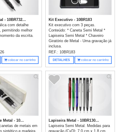
al - 10BR732...
Kit Executivo - 10BR183
álica com detalhe
Kit executivo com 3 peças.
 permitindo melhor
Conteúdo: * Caneta Semi Metal *
momento da escrita.
Lapiseira Semi Metal * Chaveiro
Giratório de Metal - Uma gravação já
inclusa.
26
REF.:
10BR183
colocar no carrinho
DETALHES
colocar no carrinho
 Metal - 10...
Lapiseira Metal - 10BR130...
canetas de metais em
Lapiseira Semi Metal. Medidas para
o sintético e madeira.
gravação (CxD): 7,0 cm x 1,8 cm.