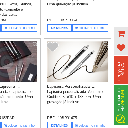
Azul, Roxa, Branca,
Uma gravação já inclusa.
to (Consulte a
 das cor...
784
REF.:
10BR13069
colocar no carrinho
DETALHES
colocar no carrinho
O
R
Ç
A
M
E
N
T
O
P
R
Á
T
I
C
O
apiseira - ...
Lapiseira Personalizada -...
WHATSAPP
A
T
N
D
I
M
E
N
T
O
V
I
A
neta e lapiseira, em
Lapiseira personalizada. Alumínio.
elão resistente. Uma
Grafite 0.5. ø10 x 133 mm. Uma
clusa.
gravação já inclusa.
E
R182PAR
REF.:
10BR91475
colocar no carrinho
DETALHES
colocar no carrinho