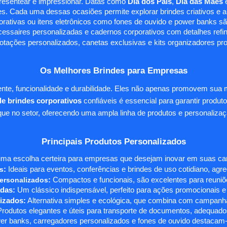
presentear e impressionar. Datas como
Dia dos Pais
,
Dia das Mães
s. Cada uma dessas ocasiões permite explorar brindes criativos e ali
rativas ou itens eletrônicos como fones de ouvido e power banks sã
essaires personalizadas e cadernos corporativos com detalhes ref
tações personalizados, canetas exclusivas e kits organizadores pr
Os Melhores Brindes para Empresas
te, funcionalidade e durabilidade. Eles não apenas promovem sua
e brindes corporativos
confiáveis é essencial para garantir produto
e no setor, oferecendo uma ampla linha de produtos e personalizaç
Principais Produtos Personalizados
ma escolha certeira para empresas que desejam inovar em suas camp
s
:
Ideais para eventos, conferências e brindes de uso cotidiano, agr
ersonalizados
:
Compactos e funcionais, são excelentes para reuniõe
das:
Um clássico indispensável, perfeito para ações promocionais e
izados:
Alternativa simples e ecológica, que combina com campanha
rodutos elegantes e úteis para transporte de documentos, adequados
r banks, carregadores personalizados e fones de ouvido destacam-s