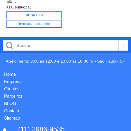
(não ...
REF.:
10BR92041
DETALHES
colocar no carrinho
Atendimento 9:00 às 12:00 e 13:00 às 18:00 hr -
São Paulo
-
SP
Home
Empresa
Clientes
Parceiros
BLOG
Contato
Sitemap
(11) 2986-9535