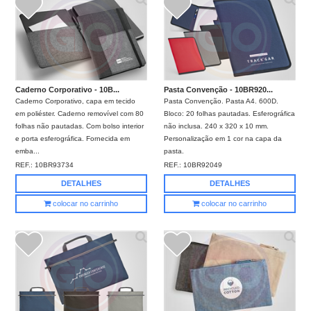
Caderno Corporativo - 10B...
Pasta Convenção - 10BR920...
Caderno Corporativo, capa em tecido
Pasta Convenção. Pasta A4. 600D.
em poliéster. Caderno removível com 80
Bloco: 20 folhas pautadas. Esferográfica
folhas não pautadas. Com bolso interior
não inclusa. 240 x 320 x 10 mm.
e porta esferográfica. Fornecida em
Personalização em 1 cor na capa da
emba...
pasta.
REF.:
10BR93734
REF.:
10BR92049
DETALHES
DETALHES
colocar no carrinho
colocar no carrinho