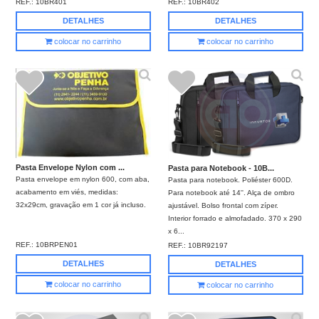
REF.:
10BR401
REF.:
10BR402
DETALHES
DETALHES
colocar no carrinho
colocar no carrinho
Pasta Envelope Nylon com ...
Pasta para Notebook - 10B...
Pasta envelope em nylon 600, com aba,
Pasta para notebook. Poliéster 600D.
acabamento em viés, medidas:
Para notebook até 14''. Alça de ombro
32x29cm, gravação em 1 cor já incluso.
ajustável. Bolso frontal com zíper.
Interior forrado e almofadado. 370 x 290
x 6...
REF.:
10BRPEN01
REF.:
10BR92197
DETALHES
DETALHES
colocar no carrinho
colocar no carrinho