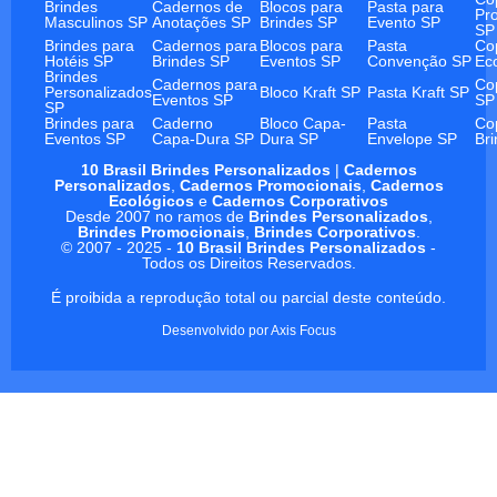
Brindes
Cadernos de
Blocos para
Pasta para
Pr
Masculinos SP
Anotações SP
Brindes SP
Evento SP
SP
Brindes para
Cadernos para
Blocos para
Pasta
Co
Hotéis SP
Brindes SP
Eventos SP
Convenção SP
Ec
Brindes
Cadernos para
Co
Personalizados
Bloco Kraft SP
Pasta Kraft SP
Eventos SP
SP
SP
Brindes para
Caderno
Bloco Capa-
Pasta
Co
Eventos SP
Capa-Dura SP
Dura SP
Envelope SP
Br
10 Brasil Brindes Personalizados
|
Cadernos
Personalizados
,
Cadernos Promocionais
,
Cadernos
Ecológicos
e
Cadernos Corporativos
Desde 2007 no ramos de
Brindes Personalizados
,
Brindes Promocionais
,
Brindes Corporativos
.
© 2007 - 2025 -
10 Brasil Brindes Personalizados
-
Todos os Direitos Reservados.
É proibida a reprodução total ou parcial deste conteúdo.
Desenvolvido por
Axis Focus