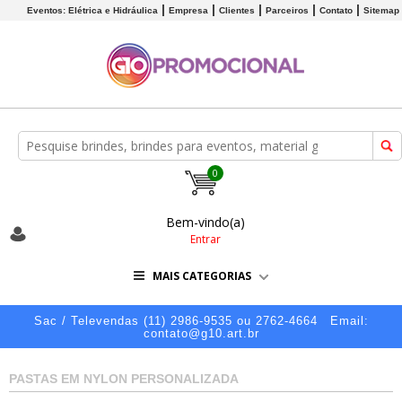
Eventos: Elétrica e Hidráulica
Empresa
Clientes
Parceiros
Contato
Sitemap
0
Bem-vindo(a)
Entrar
MAIS CATEGORIAS
Sac / Televendas (11) 2986-9535 ou 2762-4664
Email:
contato@g10.art.br
PASTAS EM NYLON PERSONALIZADA