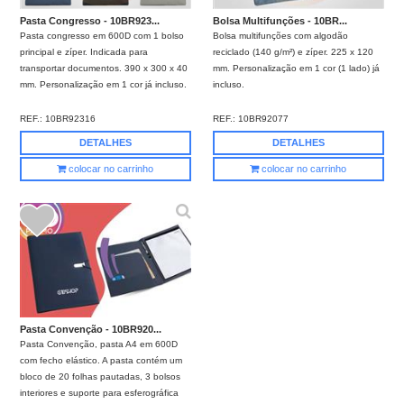
Pasta Congresso - 10BR923...
Bolsa Multifunções - 10BR...
Pasta congresso em 600D com 1 bolso
Bolsa multifunções com algodão
principal e zíper. Indicada para
reciclado (140 g/m²) e zíper. 225 x 120
transportar documentos. 390 x 300 x 40
mm. Personalização em 1 cor (1 lado) já
mm. Personalização em 1 cor já incluso.
incluso.
REF.:
10BR92316
REF.:
10BR92077
DETALHES
DETALHES
colocar no carrinho
colocar no carrinho
Pasta Convenção - 10BR920...
Pasta Convenção, pasta A4 em 600D
com fecho elástico. A pasta contém um
bloco de 20 folhas pautadas, 3 bolsos
interiores e suporte para esferográfica