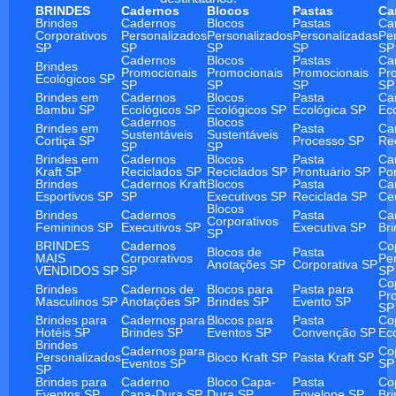
BRINDES
Cadernos
Blocos
Pastas
Ca
Brindes
Cadernos
Blocos
Pastas
Ca
Corporativos
Personalizados
Personalizados
Personalizadas
Pe
SP
SP
SP
SP
SP
Cadernos
Blocos
Pastas
Ca
Brindes
Promocionais
Promocionais
Promocionais
Pr
Ecológicos SP
SP
SP
SP
SP
Brindes em
Cadernos
Blocos
Pasta
Ca
Bambu SP
Ecológicos SP
Ecológicos SP
Ecológica SP
Ec
Cadernos
Blocos
Brindes em
Pasta
Ca
Sustentáveis
Sustentáveis
Cortiça SP
Processo SP
Re
SP
SP
Brindes em
Cadernos
Blocos
Pasta
Ca
Kraft SP
Reciclados SP
Reciclados SP
Prontuário SP
Po
Brindes
Cadernos Kraft
Blocos
Pasta
Ca
Esportivos SP
SP
Executivos SP
Reciclada SP
Ce
Blocos
Brindes
Cadernos
Pasta
Ca
Corporativos
Femininos SP
Executivos SP
Executiva SP
Br
SP
BRINDES
Cadernos
Co
Blocos de
Pasta
MAIS
Corporativos
Pe
Anotações SP
Corporativa SP
VENDIDOS SP
SP
SP
Co
Brindes
Cadernos de
Blocos para
Pasta para
Pr
Masculinos SP
Anotações SP
Brindes SP
Evento SP
SP
Brindes para
Cadernos para
Blocos para
Pasta
Co
Hotéis SP
Brindes SP
Eventos SP
Convenção SP
Ec
Brindes
Cadernos para
Co
Personalizados
Bloco Kraft SP
Pasta Kraft SP
Eventos SP
SP
SP
Brindes para
Caderno
Bloco Capa-
Pasta
Co
Eventos SP
Capa-Dura SP
Dura SP
Envelope SP
Br