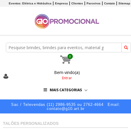
Eventos: Elétrica e Hidráulica
Empresa
Clientes
Parceiros
Contato
Sitemap
0
Bem-vindo(a)
Entrar
MAIS CATEGORIAS
Sac / Televendas (11) 2986-9535 ou 2762-4664
Email:
contato@g10.art.br
TALÕES PERSONALIZADOS