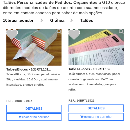
Talões Personalizados de Pedidos, Orçamentos
a G10 oferece
diferentes modelos de talões de acordo com sua necessidade,
entre em contato conosco para saber de mais opções.
10brasil.com.br
Gráfica
Talões
Talões/Blocos - 10BRTL152...
Talões/Blocos - 10BRTL101...
Talões/Blocos, 50x2 vias folhas, papel
Talões/Blocos, 50x2 vias, papel colorido
colorido 56gr, medidas: 15x21cm,
56gr, medidas: 10x15cm, acabamento:
acabamento: intercalado, grampo e
intercalado, grampo e refile.
refile.
REF.:
10BRTL1521
REF.:
10BRTL1015
DETALHES
DETALHES
colocar no carrinho
colocar no carrinho