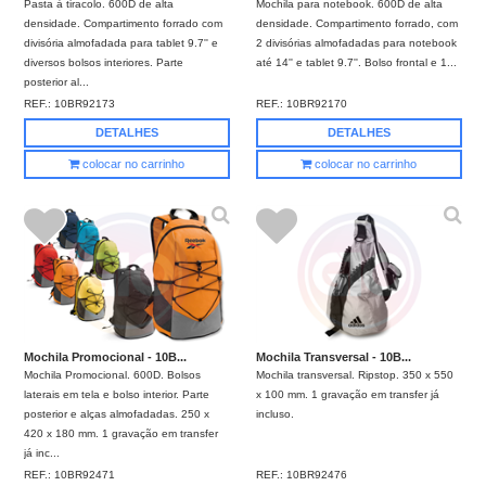
Pasta à tiracolo. 600D de alta
Mochila para notebook. 600D de alta
densidade. Compartimento forrado com
densidade. Compartimento forrado, com
divisória almofadada para tablet 9.7'' e
2 divisórias almofadadas para notebook
diversos bolsos interiores. Parte
até 14'' e tablet 9.7''. Bolso frontal e 1...
posterior al...
REF.:
10BR92173
REF.:
10BR92170
DETALHES
DETALHES
colocar no carrinho
colocar no carrinho
Mochila Promocional - 10B...
Mochila Transversal - 10B...
Mochila Promocional. 600D. Bolsos
Mochila transversal. Ripstop. 350 x 550
laterais em tela e bolso interior. Parte
x 100 mm. 1 gravação em transfer já
posterior e alças almofadadas. 250 x
incluso.
420 x 180 mm. 1 gravação em transfer
já inc...
REF.:
10BR92471
REF.:
10BR92476