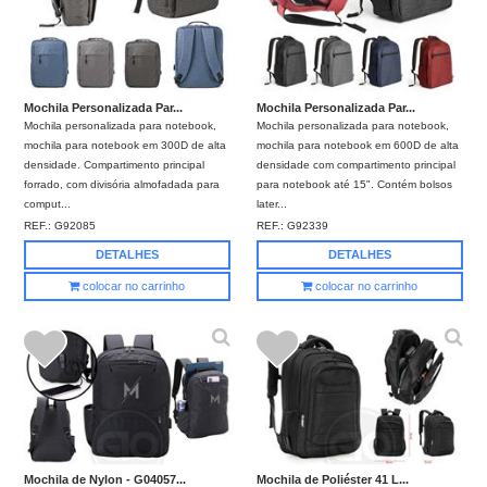
Mochila Personalizada Par...
Mochila Personalizada Par...
Mochila personalizada para notebook,
Mochila personalizada para notebook,
mochila para notebook em 300D de alta
mochila para notebook em 600D de alta
densidade. Compartimento principal
densidade com compartimento principal
forrado, com divisória almofadada para
para notebook até 15". Contém bolsos
comput...
later...
REF.:
G92085
REF.:
G92339
DETALHES
DETALHES
colocar no carrinho
colocar no carrinho
Mochila de Nylon - G04057...
Mochila de Poliéster 41 L...