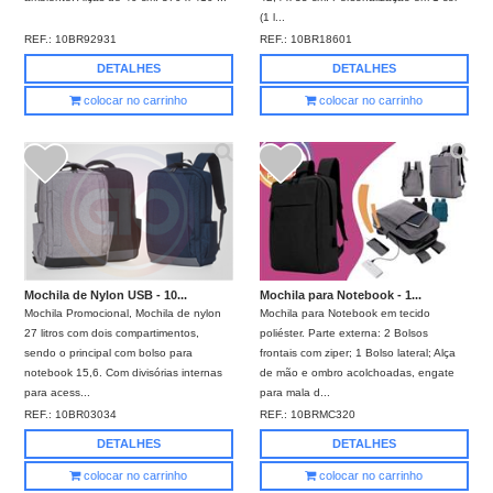
(1 l...
REF.:
10BR92931
REF.:
10BR18601
DETALHES
DETALHES
colocar no carrinho
colocar no carrinho
Mochila de Nylon USB - 10...
Mochila para Notebook - 1...
Mochila Promocional, Mochila de nylon
Mochila para Notebook em tecido
27 litros com dois compartimentos,
poliéster. Parte externa: 2 Bolsos
sendo o principal com bolso para
frontais com ziper; 1 Bolso lateral; Alça
notebook 15,6. Com divisórias internas
de mão e ombro acolchoadas, engate
para acess...
para mala d...
REF.:
10BR03034
REF.:
10BRMC320
DETALHES
DETALHES
colocar no carrinho
colocar no carrinho