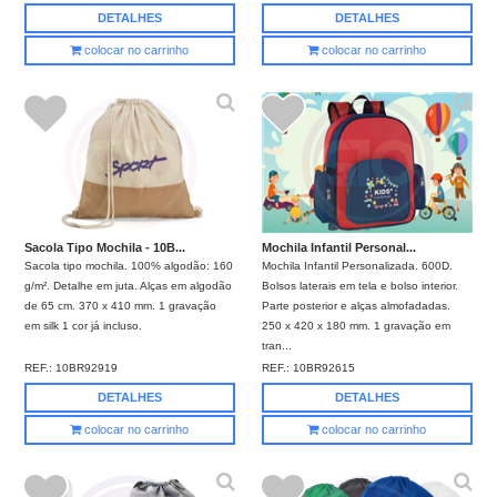
DETALHES
DETALHES
colocar no carrinho
colocar no carrinho
Sacola Tipo Mochila - 10B...
Mochila Infantil Personal...
Sacola tipo mochila. 100% algodão: 160
Mochila Infantil Personalizada. 600D.
g/m². Detalhe em juta. Alças em algodão
Bolsos laterais em tela e bolso interior.
de 65 cm. 370 x 410 mm. 1 gravação
Parte posterior e alças almofadadas.
em silk 1 cor já incluso.
250 x 420 x 180 mm. 1 gravação em
tran...
REF.:
10BR92919
REF.:
10BR92615
DETALHES
DETALHES
colocar no carrinho
colocar no carrinho