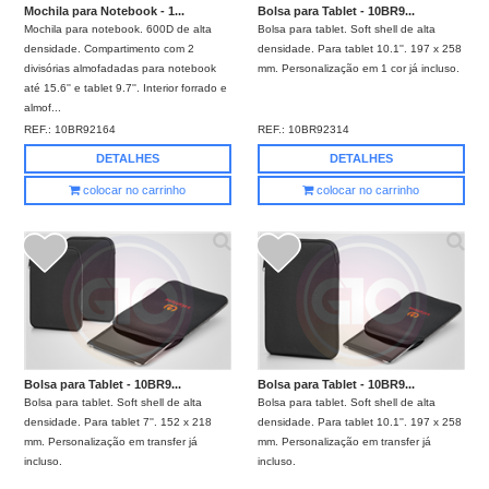
Mochila para Notebook - 1...
Bolsa para Tablet - 10BR9...
Mochila para notebook. 600D de alta
Bolsa para tablet. Soft shell de alta
densidade. Compartimento com 2
densidade. Para tablet 10.1''. 197 x 258
divisórias almofadadas para notebook
mm. Personalização em 1 cor já incluso.
até 15.6'' e tablet 9.7''. Interior forrado e
almof...
REF.:
10BR92164
REF.:
10BR92314
DETALHES
DETALHES
colocar no carrinho
colocar no carrinho
Bolsa para Tablet - 10BR9...
Bolsa para Tablet - 10BR9...
Bolsa para tablet. Soft shell de alta
Bolsa para tablet. Soft shell de alta
densidade. Para tablet 7''. 152 x 218
densidade. Para tablet 10.1''. 197 x 258
mm. Personalização em transfer já
mm. Personalização em transfer já
incluso.
incluso.