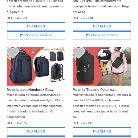
poliéster reciclado (100% rPET), de alta
juta, 275 g/m²), um compartimento
densidade, com revestimento resistente
principal e bolso frontal com zíper. Pega
à água e fo...
em webbi...
REF.:
G92363
REF.:
G92938
DETALHES
DETALHES
colocar no carrinho
colocar no carrinho
Mochila para Notebook Per...
Mochila Tiracolo Personal...
Mochila para notebook personalizada,
Mochila tiracolo personalizada, mochila à
mochila para notebook em Nylon 2Tone
tiracolo 300D e 600D, ambos em
impermeável com dois compartimentos.
poliéster reciclado (100% rPET). Possui
Interior forrado e almofadado. O
compartimento principal e bolso frontal
compartimen...
co...
REF.:
G52675
REF.:
G92191
DETALHES
DETALHES