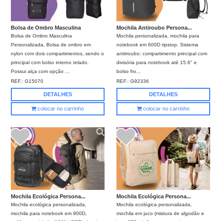
Bolsa de Ombro Masculina
Mochila Antiroubo Persona...
Bolsa de Ombro Masculina
Mochila personalizada, mochila para
Personalizada, Bolsa de ombro em
notebook em 600D ripstop. Sistema
nylon com dois compartimentos, sendo o
antirroubo: compartimento principal com
principal com bolso interno telado.
divisória para notebook até 15.6" e
Possui alça com opção ...
bolso fro...
REF.:
G15070
REF.:
G92336
DETALHES
DETALHES
colocar no carrinho
colocar no carrinho
Mochila Ecológica Persona...
Mochila Ecológica Persona...
Mochila ecológica personalizada,
Mochila ecológica personalizada,
mochila para notebook em 900D,
mochila em juco (mistura de algodão e