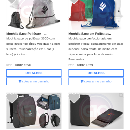
Mochila Saco Poliéster - ...
Mochila Saco em Poliéster...
Mochila saco de poliéster 300D com
Mochila saco confeccionada em
bolso inferior de zíper. Medidas: 46,5cm
poliéster. Possui compartimento principal
x 35cm. Personalização em 1 cor (1
superior, bolso frontal de malha com
lado) já incluso.
zíper e saída para fone de ouvido.
Personaliza...
REF.:
10BR14359
REF.:
10BR14323
DETALHES
DETALHES
colocar no carrinho
colocar no carrinho