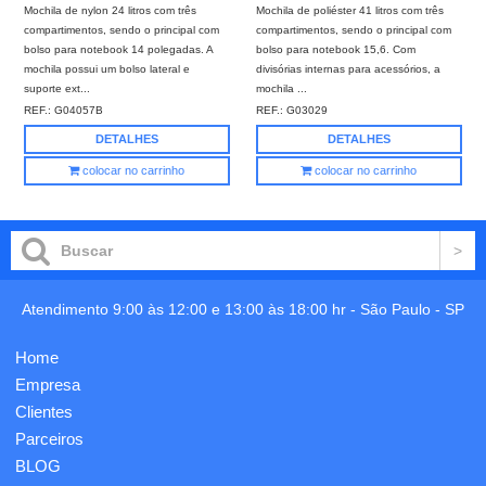
Mochila de nylon 24 litros com três
Mochila de poliéster 41 litros com três
compartimentos, sendo o principal com
compartimentos, sendo o principal com
bolso para notebook 14 polegadas. A
bolso para notebook 15,6. Com
mochila possui um bolso lateral e
divisórias internas para acessórios, a
suporte ext...
mochila ...
REF.:
G04057B
REF.:
G03029
DETALHES
DETALHES
colocar no carrinho
colocar no carrinho
Atendimento 9:00 às 12:00 e 13:00 às 18:00 hr -
São Paulo
-
SP
Home
Empresa
Clientes
Parceiros
BLOG