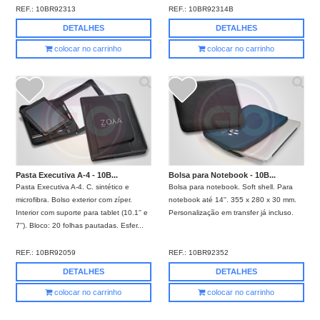
REF.:
10BR92313
REF.:
10BR92314B
DETALHES
DETALHES
colocar no carrinho
colocar no carrinho
Pasta Executiva A-4 - 10B...
Bolsa para Notebook - 10B...
Pasta Executiva A-4. C. sintético e
Bolsa para notebook. Soft shell. Para
microfibra. Bolso exterior com zíper.
notebook até 14''. 355 x 280 x 30 mm.
Interior com suporte para tablet (10.1'' e
Personalização em transfer já incluso.
7''). Bloco: 20 folhas pautadas. Esfer...
REF.:
10BR92059
REF.:
10BR92352
DETALHES
DETALHES
colocar no carrinho
colocar no carrinho