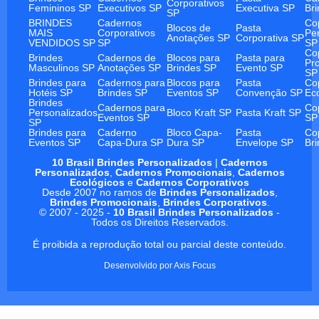
Corporativos
Femininos SP
Executivos SP
Executiva SP
Br
SP
BRINDES
Cadernos
Co
Blocos de
Pasta
MAIS
Corporativos
Pe
Anotações SP
Corporativa SP
VENDIDOS SP
SP
SP
Co
Brindes
Cadernos de
Blocos para
Pasta para
Pr
Masculinos SP
Anotações SP
Brindes SP
Evento SP
SP
Brindes para
Cadernos para
Blocos para
Pasta
Co
Hotéis SP
Brindes SP
Eventos SP
Convenção SP
Ec
Brindes
Cadernos para
Co
Personalizados
Bloco Kraft SP
Pasta Kraft SP
Eventos SP
SP
SP
Brindes para
Caderno
Bloco Capa-
Pasta
Co
Eventos SP
Capa-Dura SP
Dura SP
Envelope SP
Br
10 Brasil Brindes Personalizados
|
Cadernos
Personalizados
,
Cadernos Promocionais
,
Cadernos
Ecológicos
e
Cadernos Corporativos
Desde 2007 no ramos de
Brindes Personalizados
,
Brindes Promocionais
,
Brindes Corporativos
.
© 2007 - 2025 -
10 Brasil Brindes Personalizados
-
Todos os Direitos Reservados.
É proibida a reprodução total ou parcial deste conteúdo.
Desenvolvido por
Axis Focus