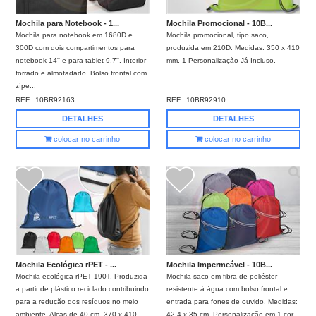
Mochila para Notebook - 1...
Mochila Promocional - 10B...
Mochila para notebook em 1680D e
Mochila promocional, tipo saco,
300D com dois compartimentos para
produzida em 210D. Medidas: 350 x 410
notebook 14'' e para tablet 9.7''. Interior
mm. 1 Personalização Já Incluso.
forrado e almofadado. Bolso frontal com
zípe...
REF.:
10BR92163
REF.:
10BR92910
DETALHES
DETALHES
colocar no carrinho
colocar no carrinho
Mochila Ecológica rPET - ...
Mochila Impermeável - 10B...
Mochila ecológica rPET 190T. Produzida
Mochila saco em fibra de poliéster
a partir de plástico reciclado contribuindo
resistente à água com bolso frontal e
para a redução dos resíduos no meio
entrada para fones de ouvido. Medidas:
ambiente. Alças de 40 cm. 370 x 410 ...
42,4 x 35 cm. Personalização em 1 cor