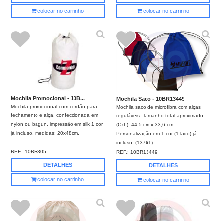
colocar no carrinho
colocar no carrinho
Mochila Promocional - 10B...
Mochila Saco - 10BR13449
Mochila promocional com cordão para
Mochila saco de microfibra com alças
fechamento e alça, confeccionada em
reguláveis. Tamanho total aproximado
nylon ou bagun, impressão em silk 1 cor
(CxL): 44,5 cm x 33,6 cm.
já incluso, medidas: 20x48cm.
Personalização em 1 cor (1 lado) já
incluso. (13761)
REF.:
10BR305
REF.:
10BR13449
DETALHES
DETALHES
colocar no carrinho
colocar no carrinho