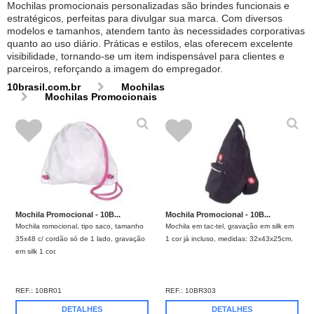
Mochilas promocionais personalizadas são brindes funcionais e
estratégicos, perfeitas para divulgar sua marca. Com diversos
modelos e tamanhos, atendem tanto às necessidades corporativas
quanto ao uso diário. Práticas e estilos, elas oferecem excelente
visibilidade, tornando-se um item indispensável para clientes e
parceiros, reforçando a imagem do empregador.
10brasil.com.br
Mochilas
Mochilas Promocionais
Mochila Promocional - 10B...
Mochila Promocional - 10B...
Mochila romocional, tipo saco, tamanho
Mochila em tac-tel, gravação em silk em
35x48 c/ cordão só de 1 lado, gravação
1 cor já incluso, medidas: 32x43x25cm.
em silk 1 cor.
REF.:
10BR01
REF.:
10BR303
DETALHES
DETALHES