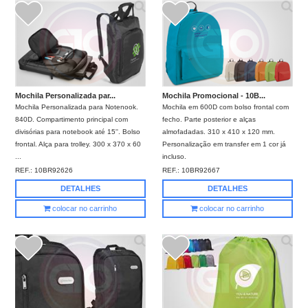
Mochila Personalizada par...
Mochila Promocional - 10B...
Mochila Personalizada para Notenook.
Mochila em 600D com bolso frontal com
840D. Compartimento principal com
fecho. Parte posterior e alças
divisórias para notebook até 15''. Bolso
almofadadas. 310 x 410 x 120 mm.
frontal. Alça para trolley. 300 x 370 x 60
Personalização em transfer em 1 cor já
...
incluso.
REF.:
10BR92626
REF.:
10BR92667
DETALHES
DETALHES
colocar no carrinho
colocar no carrinho