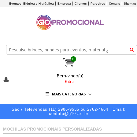
Eventos: Elétrica e Hidráulica
Empresa
Clientes
Parceiros
Contato
Sitemap
0
Bem-vindo(a)
Entrar
MAIS CATEGORIAS
Sac / Televendas (11) 2986-9535 ou 2762-4664
Email:
contato@g10.art.br
MOCHILAS PROMOCIONAIS PERSONALIZADAS