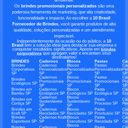
ambiental.
Os
brindes promocionais personalizados
são uma
poderosa ferramenta de marketing, que alia criatividade,
funcionalidade e impacto. Ao escolher a
10 Brasil
Fornecedor de Brindes
, você garante produtos de alta
qualidade, soluções personalizadas e um atendimento
impecável.
Independentemente da ocasião ou do público, a
10
Brasil
tem a solução ideal para destacar sua empresa e
conquistar resultados significativos. Aposte em
brindes
corporativos
que agregam valor e encantam seus
destinatários!
BRINDES
Cadernos
Blocos
Pastas
Ca
Brindes
Cadernos
Blocos
Pastas
Ca
Corporativos
Personalizados
Personalizados
Personalizadas
Pe
SP
SP
SP
SP
SP
Cadernos
Blocos
Pastas
Ca
Brindes
Promocionais
Promocionais
Promocionais
Pr
Ecológicos SP
SP
SP
SP
SP
Brindes em
Cadernos
Blocos
Pasta
Ca
Bambu SP
Ecológicos SP
Ecológicos SP
Ecológica SP
Ec
Cadernos
Blocos
Brindes em
Pasta
Ca
Sustentáveis
Sustentáveis
Cortiça SP
Processo SP
Re
SP
SP
Brindes em
Cadernos
Blocos
Pasta
Ca
Kraft SP
Reciclados SP
Reciclados SP
Prontuário SP
Po
Brindes
Cadernos Kraft
Blocos
Pasta
Ca
Esportivos SP
SP
Executivos SP
Reciclada SP
Ce
Blocos
Brindes
Cadernos
Pasta
Ca