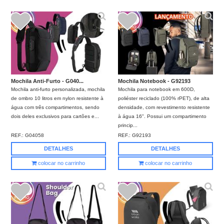
Mochila Anti-Furto - G040...
Mochila Notebook - G92193
Mochila anti-furto personalizada, mochila
Mochila para notebook em 600D,
de ombro 10 litros em nylon resistente à
poliéster reciclado (100% rPET), de alta
água com três compartimentos, sendo
densidade, com revestimento resistente
dois deles exclusivos para cartões e...
à água 16". Possui um compartimento
princip...
REF.:
G04058
REF.:
G92193
DETALHES
DETALHES
colocar no carrinho
colocar no carrinho