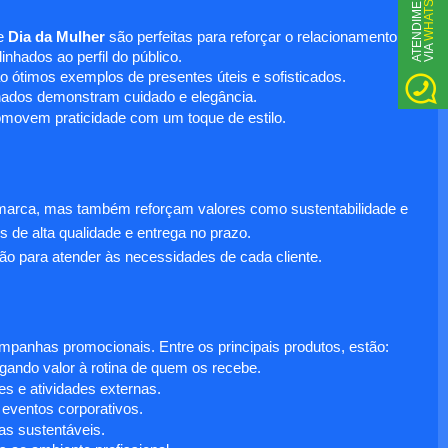
WHATSAPP
A
T
N
D
I
M
E
N
T
O
V
I
A
e
Dia da Mulher
são perfeitas para reforçar o relacionamento
E
nhados ao perfil do público.
o ótimos exemplos de presentes úteis e sofisticados.
inados demonstram cuidado e elegância.
omovem praticidade com um toque de estilo.
 marca, mas também reforçam valores como sustentabilidade e
s de alta qualidade e entrega no prazo.
ão para atender às necessidades de cada cliente.
anhas promocionais. Entre os principais produtos, estão:
egando valor à rotina de quem os recebe.
s e atividades externas.
 eventos corporativos.
s sustentáveis.