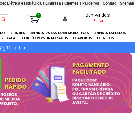
os: Elétrica e Hidráulica
Empresa
Clientes
Parceiros
Contato
Sitemap
Bem-vindo(a)
0
Entrar
HAS
BRINDES
BRINDES DATAS COMEMORATIVAS
BRINDES ESPECIAIS
S / FACAS
CHAPÉU PERSONALIZADOS
CHAVEIROS
CHINELOS
ERSONALIZADAS
GRÁFICA
GUARDA-CHUVAS
KITS
LANÇAMENTOS
@g10.art.br