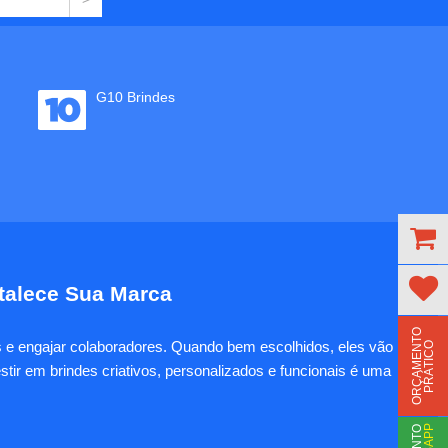
G10 Brindes
rtalece Sua Marca
O
R
Ç
A
M
E
N
T
O
P
R
Á
T
I
C
es e engajar colaboradores. Quando bem escolhidos, eles vão
O
tir em brindes criativos, personalizados e funcionais é uma