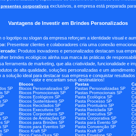
presentes corporativos
exclusivos, a empresa está preparada para
Vantagens de Investir em Brindes Personalizados
 o logotipo ou slogan da empresa reforçam a identidade visual e a
co:
Presentear clientes e colaboradores cria uma conexão emocional e
Mercado:
Produtos inovadores e personalizados destacam sua empre
her brindes ecológicos alinha sua marca às práticas de responsabili
 ferramenta de marketing, que alia criatividade, funcionalidade e i
odutos de alta qualidade, soluções personalizadas e um atendimento
 a solução ideal para destacar sua empresa e conquistar resultados 
valor e encantam seus destinatários!
Blocos
Pastas
C
dos SP
Blocos Personalizados SP
Pastas Personalizadas SP
Ca
is SP
Blocos Promocionais SP
Pastas Promocionais SP
Ca
SP
Blocos Ecológicos SP
Pasta Ecológica SP
Ca
s SP
Blocos Sustentáveis SP
Pasta Processo SP
Ca
SP
Blocos Reciclados SP
Pasta Prontuário SP
Ca
Blocos Executivos SP
Pasta Reciclada SP
C
SP
Blocos Corporativos SP
Pasta Executiva SP
Ca
s SP
Blocos de Anotações SP
Pasta Corporativa SP
Co
es SP
Blocos para Brindes SP
Pasta para Evento SP
Co
s SP
Blocos para Eventos SP
Pasta Convenção SP
Co
os SP
Bloco Kraft SP
Pasta Kraft SP
Co
SP
Bloco Capa-Dura SP
Pasta Envelope SP
Co