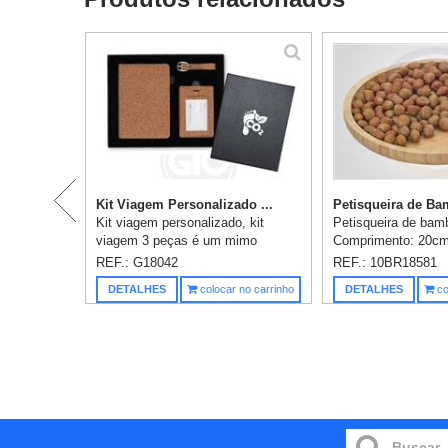
Kit Viagem Personalizado ...
Petisqueira de Bam
Kit viagem personalizado, kit
Petisqueira de bam
viagem 3 peças é um mimo
Comprimento: 20cm
essencial para viajantes. O
20cm x Espessura:
REF.: G18042
REF.: 10BR18581
conjunto, com acabamento em
gravação já incluso
DETALHES
colocar no carrinho
DETALHES
co
cortiça, inclui um porta-passaporte
e uma ta...