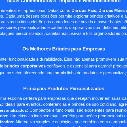
Datas Comemorativas: Impacto e Reconhecimento
presentear e impressionar. Datas como
Dia dos Pais
,
Dia das Mães
s. Cada uma dessas ocasiões permite explorar brindes criativos e ali
rativas ou itens eletrônicos como fones de ouvido e power banks sã
essaires personalizadas e cadernos corporativos com detalhes ref
tações personalizados, canetas exclusivas e kits organizadores pr
Os Melhores Brindes para Empresas
te, funcionalidade e durabilidade. Eles não apenas promovem sua
e brindes corporativos
confiáveis é essencial para garantir produto
e no setor, oferecendo uma ampla linha de produtos e personalizaç
Principais Produtos Personalizados
ma escolha certeira para empresas que desejam inovar em suas camp
s
:
Ideais para eventos, conferências e brindes de uso cotidiano, agr
ersonalizados
:
Compactos e funcionais, são excelentes para reuniõe
das:
Um clássico indispensável, perfeito para ações promocionais e
izados:
Alternativa simples e ecológica, que combina com campanha