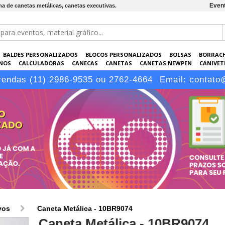
Event
ma de canetas metálicas, canetas executivas.
BALDES PERSONALIZADOS
BLOCOS PERSONALIZADOS
BOLSAS
BORRAC
NOS
CALCULADORAS
CANECAS
CANETAS
CANETAS NEWPEN
CANIVETE
POS
ELETRÔNICOS
EMBALAGENS
ESCRITÓRIO
EVENTOS
GARRAFAS P
vendas (11) 2986-9535 ou 2762-4664
Email:
contato
LÁPIS
vos
Caneta Metálica - 10BR9074
Caneta Metálica - 10BR9074