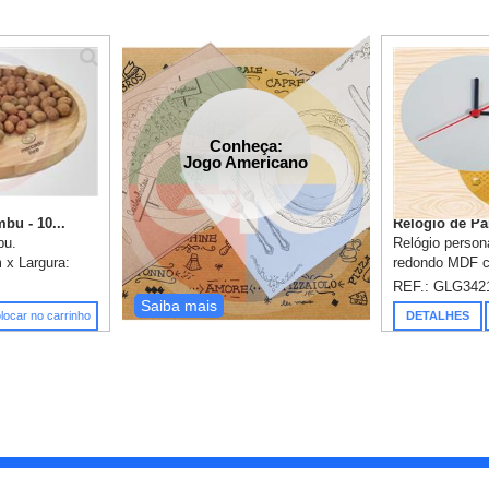
Conheça:
Jogo Americano
bu - 10...
Relógio de Pa
bu.
Relógio persona
 x Largura:
redondo MDF 
 2cm. 1
testado, form
REF.: GLG342
.
Personalização
Saiba mais
locar no carrinho
DETALHES
incluso.