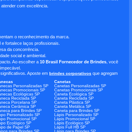
 atender com excelência.
umentam o reconhecimento da marca.
 fortalece laços profissionais.
sa da concorrência.
dade social e ambiental.
mpacto. Ao escolher a
10 Brasil Fornecedor de Brindes
, você
 impecável.
significativos. Aposte em
brindes corporativos
que agregam
anecas
Canetas
necas Personalizadas SP
Canetas Personalizadas SP
necas Promocionais SP
Canetas Promocionais SP
necas Ecológicas SP
Caneta Ecológica SP
neca Reciclada SP
Caneta Reciclada SP
neca Porcelana SP
Caneta Plástica SP
aneca Cerâmica SP
Caneta Metálica SP
neca para Brindes SP
Caneta para Brindes SP
po Personalizado SP
Lápis Personalizado SP
po Promocional SP
Lápis Promocional SP
po Ecológico SP
Lápis Ecológico SP
po de Papel SP
Lápis Full HB SP
pos para Brindes SP
Lápis para Brindes SP