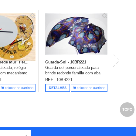
rede MDF Per...
Guarda-Sol - 10BR221
lizado, relógio
Guarda-sol personalizado para
com mecanismo
brinde redondo família com aba
ato 200x200mm.
curta, 1,60 de diâmetro, armação
1
REF.: 10BR221
 em 1 cor já
em aço ATC 1065 com
Saiba m
colocar no carrinho
DETALHES
colocar no carrinho
galvanização, 8 gomos, haste
central em a...
TOPO