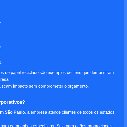
.
o.
o
nos de papel reciclado são exemplos de itens que demonstram
presa.
e buscam impacto sem comprometer o orçamento.
rporativos?
em São Paulo
, a empresa atende clientes de todos os estados,
para campanhas específicas. Seja para ações promocionais,