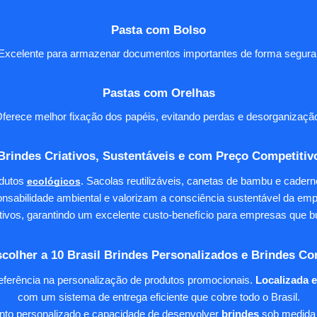
Pasta com Bolso
Excelente para armazenar documentos importantes de forma segura
Pastas com Orelhas
ferece melhor fixação dos papéis, evitando perdas e desorganizaçã
Brindes Criativos, Sustentáveis e com Preço Competitiv
dutos
ecológicos
. Sacolas reutilizáveis, canetas de bambu e cader
nsabilidade ambiental e valorizam a consciência sustentável da em
tivos, garantindo um excelente custo-benefício para empresas qu
colher a 10 Brasil Brindes Personalizados e Brindes Co
eferência na personalização de produtos promocionais.
Localizada 
com um sistema de entrega eficiente que cobre todo o Brasil.
ento personalizado e capacidade de desenvolver
brindes
sob medida 