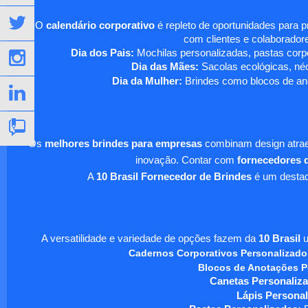
O
calendário corporativo
é repleto de oportunidades para 
com clientes e colaboradore
Dia dos Pais:
Mochilas personalizadas, pastas corpo
Dia das Mães:
Sacolas ecológicas, néc
Dia da Mulher:
Brindes como blocos de ano
Os
melhores brindes para empresas
combinam design atraen
inovação. Contar com
fornecedores d
A
10 Brasil Fornecedor de Brindes
é um destaqu
A versatilidade e variedade de opções fazem da
10 Brasil
u
Cadernos Corporativos Personalizado
Blocos de Anotações P
Canetas Personaliza
Lápis Personal