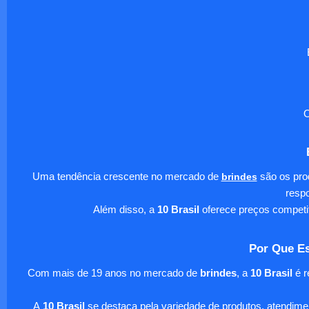
O
Uma tendência crescente no mercado de
brindes
são os pro
respo
Além disso, a
10 Brasil
oferece preços competi
Por Que Es
Com mais de 19 anos no mercado de
brindes
, a
10 Brasil
é r
A
10 Brasil
se destaca pela variedade de produtos, atendim