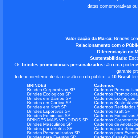
datas comemorativas ou
Valorização da Marca:
Brindes com
Relacionamento com o Públi
Diferenciação no 
Sustentabilidade:
Escol
Os
brindes promocionais personalizados
são uma poderosa
garante pr
Independentemente da ocasião ou do público, a
10 Brasil
tem
BRINDES
Cadernos
Brindes Corporativos SP
Cadernos Personaliza
Brindes Ecológicos SP
Cadernos Promociona
Brindes em Bambu SP
Cadernos Ecológicos 
Brindes em Cortiça SP
Cadernos Sustentávei
Brindes em Kraft SP
Cadernos Reciclados 
Brindes Esportivos SP
Cadernos Kraft SP
Brindes Femininos SP
Cadernos Executivos 
BRINDES MAIS VENDIDOS SP
Cadernos Corporativo
Brindes Masculinos SP
Cadernos de Anotaçõ
Brindes para Hotéis SP
Cadernos para Brinde
Brindes Personalizados SP
Cadernos para Event
Brindes para Eventos SP
Caderno Capa-Dura 