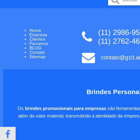
Home
(11) 2986-9
Empresa
Clientes
(11) 2762-4
Parceiros
BLOG
Contato
Sitemap
contato@g10.ar
Brindes Personal
Os
brindes promocionais para empresas
são ferramentas 
além do valor material, transmitindo a identidade da empre