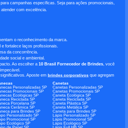
para campanhas específicas. Seja para ações promocionais,
 atender com excelência.
umentam o reconhecimento da marca.
 fortalece laços profissionais.
sa da concorrência.
dade social e ambiental.
mpacto. Ao escolher a
10 Brasil Fornecedor de Brindes
, você
 impecável.
significativos. Aposte em
brindes corporativos
que agregam
anecas
Canetas
necas Personalizadas SP
Canetas Personalizadas SP
necas Promocionais SP
Canetas Promocionais SP
necas Ecológicas SP
Caneta Ecológica SP
neca Reciclada SP
Caneta Reciclada SP
neca Porcelana SP
Caneta Plástica SP
aneca Cerâmica SP
Caneta Metálica SP
neca para Brindes SP
Caneta para Brindes SP
po Personalizado SP
Lápis Personalizado SP
po Promocional SP
Lápis Promocional SP
po Ecológico SP
Lápis Ecológico SP
po de Papel SP
Lápis Full HB SP