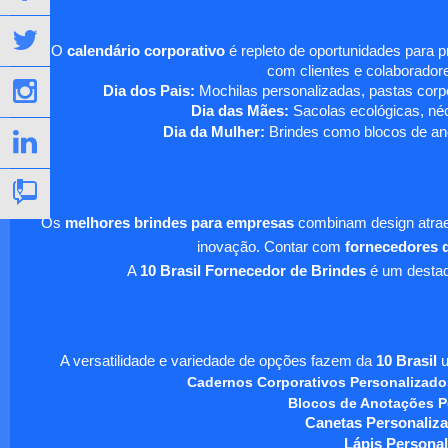
O
calendário corporativo
é repleto de oportunidades para 
com clientes e colaboradore
Dia dos Pais:
Mochilas personalizadas, pastas corpo
Dia das Mães:
Sacolas ecológicas, néc
Dia da Mulher:
Brindes como blocos de ano
Os
melhores brindes para empresas
combinam design atraen
inovação. Contar com
fornecedores d
A
10 Brasil Fornecedor de Brindes
é um destaqu
A versatilidade e variedade de opções fazem da
10 Brasil
u
Cadernos Corporativos Personalizado
Blocos de Anotações P
Canetas Personaliza
Lápis Personal