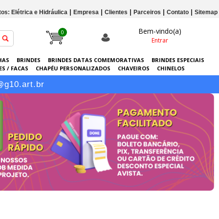
os: Elétrica e Hidráulica
Empresa
Clientes
Parceiros
Contato
Sitemap
Bem-vindo(a)
0
Entrar
HAS
BRINDES
BRINDES DATAS COMEMORATIVAS
BRINDES ESPECIAIS
S / FACAS
CHAPÉU PERSONALIZADOS
CHAVEIROS
CHINELOS
ERSONALIZADAS
GRÁFICA
GUARDA-CHUVAS
KITS
LANÇAMENTOS
@g10.art.br