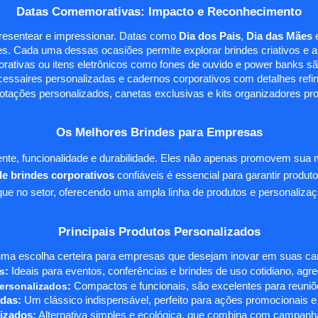
Datas Comemorativas: Impacto e Reconhecimento
presentear e impressionar. Datas como
Dia dos Pais
,
Dia das Mães
s. Cada uma dessas ocasiões permite explorar brindes criativos e ali
rativas ou itens eletrônicos como fones de ouvido e power banks sã
essaires personalizadas e cadernos corporativos com detalhes ref
tações personalizados, canetas exclusivas e kits organizadores pr
Os Melhores Brindes para Empresas
te, funcionalidade e durabilidade. Eles não apenas promovem sua
e brindes corporativos
confiáveis é essencial para garantir produto
e no setor, oferecendo uma ampla linha de produtos e personalizaç
Principais Produtos Personalizados
ma escolha certeira para empresas que desejam inovar em suas camp
s
:
Ideais para eventos, conferências e brindes de uso cotidiano, agr
ersonalizados
:
Compactos e funcionais, são excelentes para reuniõe
das:
Um clássico indispensável, perfeito para ações promocionais e
izados:
Alternativa simples e ecológica, que combina com campanha