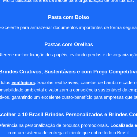
Muito utilizada na área da saúde para organização de prontuários.
Pasta com Bolso
Excelente para armazenar documentos importantes de forma segura
Pastas com Orelhas
ferece melhor fixação dos papéis, evitando perdas e desorganizaçã
Brindes Criativos, Sustentáveis e com Preço Competitiv
dutos
ecológicos
. Sacolas reutilizáveis, canetas de bambu e cader
nsabilidade ambiental e valorizam a consciência sustentável da em
tivos, garantindo um excelente custo-benefício para empresas qu
colher a 10 Brasil Brindes Personalizados e Brindes Co
eferência na personalização de produtos promocionais.
Localizada 
com um sistema de entrega eficiente que cobre todo o Brasil.