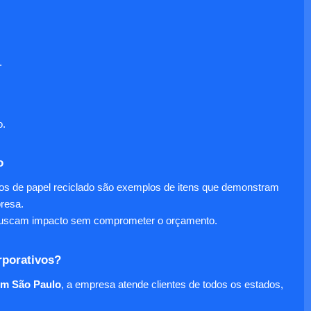
.
o.
o
nos de papel reciclado são exemplos de itens que demonstram
presa.
e buscam impacto sem comprometer o orçamento.
rporativos?
em São Paulo
, a empresa atende clientes de todos os estados,