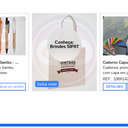
Conheça:
Brindes SIPAT
Bambu - ...
Caderno Capa 
e bambu,
Cadernos prom
Cores
com capa em 
 azul.
impressão em si
REF.: 10BR14
1 cor já
(capa - frente)
Saiba mais
locar no carrinho
DETALHES
nalidade das
folhas em papel
..
impres...