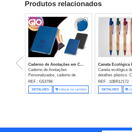
Produtos relacionados
Caderno de Anotações em C...
Caneta Ecológica 
Caderno de Anotações
Caneta ecológica d
Personalizados, caderno de
detalhes plástico. 
anotações em couro sintético,
disponíveis: prata e
REF.: G53799
REF.: 10BR12172
caderno A5 de capa dura em c.
Personalização em 
DETALHES
colocar no carrinho
DETALHES
co
sintético e 96 folhas pautadas.
incluso. Obs.: A to
Suporte para es...
canetas podem var.