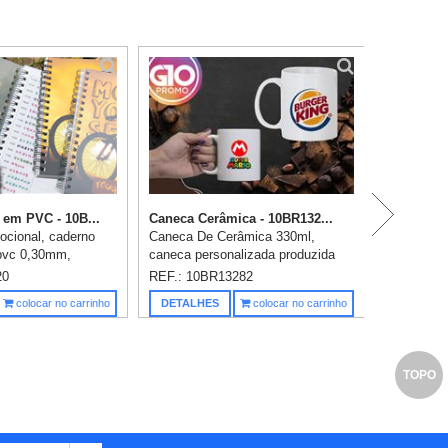
Br
em PVC - 10B...
Caneca Cerâmica - 10BR132...
ocional, caderno
Caneca De Cerâmica 330ml,
pvc 0,30mm,
caneca personalizada produzida
lk 1 cor já incluso
em cerâmica. Gravação em 1 cor
20
REF.: 10BR13282
, miolo com 96
(1 lado) já incluso.
Saiba m
colocar no carrinho
DETALHES
colocar no carrinho
 off-set 75gr,
TOPO