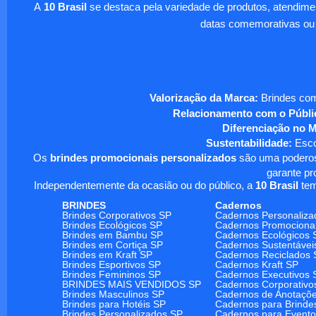
A
10 Brasil
se destaca pela variedade de produtos, atendim
datas comemorativas ou
Valorização da Marca:
Brindes com
Relacionamento com o Públi
Diferenciação no 
Sustentabilidade:
Escol
Os
brindes promocionais personalizados
são uma poderosa
garante pr
Independentemente da ocasião ou do público, a
10 Brasil
tem
BRINDES
Cadernos
Brindes Corporativos SP
Cadernos Personaliza
Brindes Ecológicos SP
Cadernos Promociona
Brindes em Bambu SP
Cadernos Ecológicos 
Brindes em Cortiça SP
Cadernos Sustentávei
Brindes em Kraft SP
Cadernos Reciclados 
Brindes Esportivos SP
Cadernos Kraft SP
Brindes Femininos SP
Cadernos Executivos 
BRINDES MAIS VENDIDOS SP
Cadernos Corporativo
Brindes Masculinos SP
Cadernos de Anotaçõ
Brindes para Hotéis SP
Cadernos para Brinde
Brindes Personalizados SP
Cadernos para Event