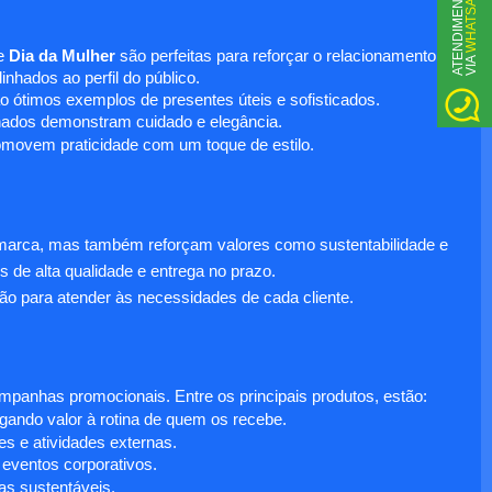
WHATSAPP
A
T
N
D
I
M
E
N
T
O
V
I
A
e
Dia da Mulher
são perfeitas para reforçar o relacionamento
E
nhados ao perfil do público.
o ótimos exemplos de presentes úteis e sofisticados.
inados demonstram cuidado e elegância.
omovem praticidade com um toque de estilo.
 marca, mas também reforçam valores como sustentabilidade e
s de alta qualidade e entrega no prazo.
ão para atender às necessidades de cada cliente.
anhas promocionais. Entre os principais produtos, estão:
egando valor à rotina de quem os recebe.
s e atividades externas.
 eventos corporativos.
s sustentáveis.