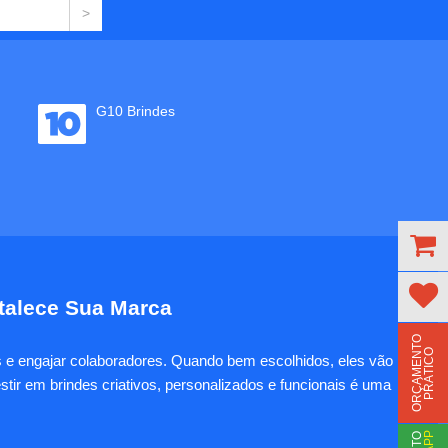
G10 Brindes
rtalece Sua Marca
O
R
Ç
A
M
E
N
T
O
P
R
Á
T
I
C
O
es e engajar colaboradores. Quando bem escolhidos, eles vão
tir em brindes criativos, personalizados e funcionais é uma