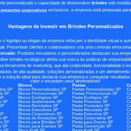
ento personalizado e capacidade de desenvolver
brindes
sob medida 
presentes corporativos
exclusivos, a empresa está preparada para
Vantagens de Investir em Brindes Personalizados
 o logotipo ou slogan da empresa reforçam a identidade visual e a
co:
Presentear clientes e colaboradores cria uma conexão emocional e
Mercado:
Produtos inovadores e personalizados destacam sua empre
her brindes ecológicos alinha sua marca às práticas de responsabili
 ferramenta de marketing, que alia criatividade, funcionalidade e i
odutos de alta qualidade, soluções personalizadas e um atendimento
 a solução ideal para destacar sua empresa e conquistar resultados 
valor e encantam seus destinatários!
Blocos
Pastas
C
dos SP
Blocos Personalizados SP
Pastas Personalizadas SP
Ca
is SP
Blocos Promocionais SP
Pastas Promocionais SP
Ca
SP
Blocos Ecológicos SP
Pasta Ecológica SP
Ca
s SP
Blocos Sustentáveis SP
Pasta Processo SP
Ca
SP
Blocos Reciclados SP
Pasta Prontuário SP
Ca
Blocos Executivos SP
Pasta Reciclada SP
C
SP
Blocos Corporativos SP
Pasta Executiva SP
Ca
s SP
Blocos de Anotações SP
Pasta Corporativa SP
Co
es SP
Blocos para Brindes SP
Pasta para Evento SP
Co
s SP
Blocos para Eventos SP
Pasta Convenção SP
Co
os SP
Bloco Kraft SP
Pasta Kraft SP
Co