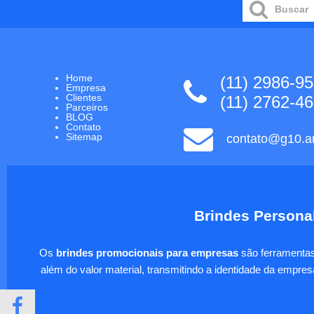
Home
(11) 2986-9
Empresa
Clientes
(11) 2762-4
Parceiros
BLOG
Contato
Sitemap
contato@g10.ar
Brindes Personal
Os
brindes promocionais para empresas
são ferramentas 
além do valor material, transmitindo a identidade da empre