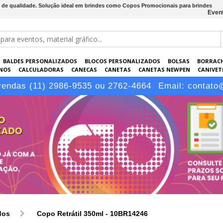
es de qualidade. Solução ideal em brindes como Copos Promocionais para brindes
Event
BALDES PERSONALIZADOS
BLOCOS PERSONALIZADOS
BOLSAS
BORRAC
NOS
CALCULADORAS
CANECAS
CANETAS
CANETAS NEWPEN
CANIVETE
POS
ELETRÔNICOS
EMBALAGENS
ESCRITÓRIO
EVENTOS
GARRAFAS P
vendas (11) 2986-9535 ou 2762-4664
Email:
contato
LÁPIS
dos
Copo Retrátil 350ml - 10BR14246