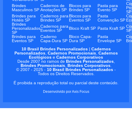
Co
Brindes
Cadernos de
Blocos para
Pasta para
Pr
Masculinos SP
Anotações SP
Brindes SP
Evento SP
SP
Brindes para
Cadernos para
Blocos para
Pasta
Co
Hotéis SP
Brindes SP
Eventos SP
Convenção SP
Ec
Brindes
Cadernos para
Co
Personalizados
Bloco Kraft SP
Pasta Kraft SP
Eventos SP
SP
SP
Brindes para
Caderno
Bloco Capa-
Pasta
Co
Eventos SP
Capa-Dura SP
Dura SP
Envelope SP
Br
10 Brasil Brindes Personalizados
|
Cadernos
Personalizados
,
Cadernos Promocionais
,
Cadernos
Ecológicos
e
Cadernos Corporativos
Desde 2007 no ramos de
Brindes Personalizados
,
Brindes Promocionais
,
Brindes Corporativos
.
© 2007 - 2025 -
10 Brasil Brindes Personalizados
-
Todos os Direitos Reservados.
É proibida a reprodução total ou parcial deste conteúdo.
Desenvolvido por
Axis Focus