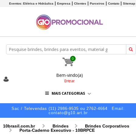
Eventos: Elétrica e Hidráulica
Empresa
Clientes
Parceiros
Contato
Sitemap
0
Bem-vindo(a)
Entrar
MAIS CATEGORIAS
Sac / Televendas (11) 2986-9535 ou 2762-4664
Email:
contato@g10.art.br
10brasil.com.br
Brindes
Brindes Corporativos
Porta-Caderno Executivo - 10BRPCE