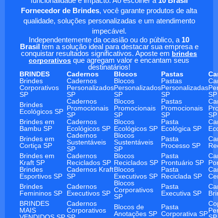
funcionalidade e impacto. Ao escolher a
10 Brasil
Fornecedor de Brindes
, você garante produtos de alta
qualidade, soluções personalizadas e um atendimento
impecável.
Independentemente da ocasião ou do público, a
10
Brasil
tem a solução ideal para destacar sua empresa e
conquistar resultados significativos. Aposte em
brindes
corporativos
que agregam valor e encantam seus
destinatários!
BRINDES
Cadernos
Blocos
Pastas
Ca
Brindes
Cadernos
Blocos
Pastas
Ca
Corporativos
Personalizados
Personalizados
Personalizadas
Pe
SP
SP
SP
SP
SP
Cadernos
Blocos
Pastas
Ca
Brindes
Promocionais
Promocionais
Promocionais
Pr
Ecológicos SP
SP
SP
SP
SP
Brindes em
Cadernos
Blocos
Pasta
Ca
Bambu SP
Ecológicos SP
Ecológicos SP
Ecológica SP
Ec
Cadernos
Blocos
Brindes em
Pasta
Ca
Sustentáveis
Sustentáveis
Cortiça SP
Processo SP
Re
SP
SP
Brindes em
Cadernos
Blocos
Pasta
Ca
Kraft SP
Reciclados SP
Reciclados SP
Prontuário SP
Po
Brindes
Cadernos Kraft
Blocos
Pasta
Ca
Esportivos SP
SP
Executivos SP
Reciclada SP
Ce
Blocos
Brindes
Cadernos
Pasta
Ca
Corporativos
Femininos SP
Executivos SP
Executiva SP
Br
SP
BRINDES
Cadernos
Co
Blocos de
Pasta
MAIS
Corporativos
Pe
Anotações SP
Corporativa SP
VENDIDOS SP
SP
SP