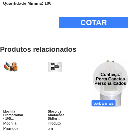
Quantidade Mínima: 100
COTAR
Produtos relacionados
Conheça:
Porta Canetas
Personalizados
Saiba mais
Mochila
Bloco de
Promocional
Anotações
- 10B...
Bidins...
Mochila
Produto
Promocional.
em