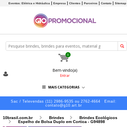
Eventos: Elétrica e Hidráulica
Empresa
Clientes
Parceiros
Contato
Sitemap
0
Bem-vindo(a)
Entrar
MAIS CATEGORIAS
Sac / Televendas (11) 2986-9535 ou 2762-4664
Email:
contato@g10.art.br
10brasil.com.br
Brindes
Brindes Ecológicos
Espelho de Bolsa Duplo em Cortica - G94898