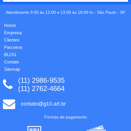
acabamento
altura:
capa/contra-
20cm x
capa:
Atendimento 9:00 às 12:00 e 13:00 às 18:00 hr -
São Paulo
-
SP
largura:
laminação,
17,5cm
miolo
x
Home
com
profundidade:
100
Empresa
11cm.
folhas
Personalizaç...
Clientes
em
Parceiros
papel ...
BLOG
Contato
Sitemap
(11) 2986-9535
(11) 2762-4664
contato@g10.art.br
Formas de pagamento