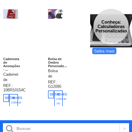
Conheça:
Calculadoras
Personalizadas
Saiba mais
Caderneta
Bolsa de
de
Ombro
Anotações
Personaliz...
- ...
Bolsa
Caderneta
de
de
ombro
REF.:
Anotações
REF.:
G12095
personalizada,
10BR10154C
personalizada,
bolsa de
DETALHES
capa
ombro
DETALHES
colocar
em
colocar
em
no
papel
no
carrinho
nylon
carrinho
couchê
com
300gr,
quatro
impressão
compartimentos.
2 cores,
medidas: