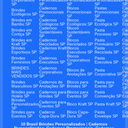
SP
SP
SP
SP
SP
Cadernos
Blocos
Pastas
Ca
Brindes
Promocionais
Promocionais
Promocionais
Pr
Ecológicos SP
SP
SP
SP
SP
Brindes em
Cadernos
Blocos
Pasta
Ca
Bambu SP
Ecológicos SP
Ecológicos SP
Ecológica SP
Ec
Cadernos
Blocos
Brindes em
Pasta
Ca
Sustentáveis
Sustentáveis
Cortiça SP
Processo SP
Re
SP
SP
Brindes em
Cadernos
Blocos
Pasta
Ca
Kraft SP
Reciclados SP
Reciclados SP
Prontuário SP
Po
Brindes
Cadernos Kraft
Blocos
Pasta
Ca
Esportivos SP
SP
Executivos SP
Reciclada SP
Ce
Blocos
Brindes
Cadernos
Pasta
Ca
Corporativos
Femininos SP
Executivos SP
Executiva SP
Br
SP
BRINDES
Cadernos
Co
Blocos de
Pasta
MAIS
Corporativos
Pe
Anotações SP
Corporativa SP
VENDIDOS SP
SP
SP
Co
Brindes
Cadernos de
Blocos para
Pasta para
Pr
Masculinos SP
Anotações SP
Brindes SP
Evento SP
SP
Brindes para
Cadernos para
Blocos para
Pasta
Co
Hotéis SP
Brindes SP
Eventos SP
Convenção SP
Ec
Brindes
Cadernos para
Co
Personalizados
Bloco Kraft SP
Pasta Kraft SP
Eventos SP
SP
SP
Brindes para
Caderno
Bloco Capa-
Pasta
Co
Eventos SP
Capa-Dura SP
Dura SP
Envelope SP
Br
10 Brasil Brindes Personalizados
|
Cadernos
Personalizados
,
Cadernos Promocionais
,
Cadernos