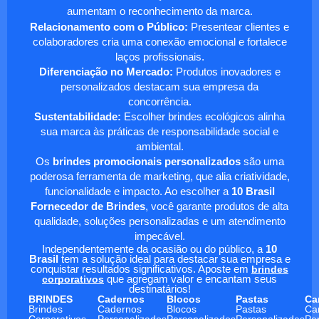
aumentam o reconhecimento da marca.
Relacionamento com o Público:
Presentear clientes e
colaboradores cria uma conexão emocional e fortalece
laços profissionais.
Diferenciação no Mercado:
Produtos inovadores e
personalizados destacam sua empresa da
concorrência.
Sustentabilidade:
Escolher brindes ecológicos alinha
sua marca às práticas de responsabilidade social e
ambiental.
Os
brindes promocionais personalizados
são uma
poderosa ferramenta de marketing, que alia criatividade,
funcionalidade e impacto. Ao escolher a
10 Brasil
Fornecedor de Brindes
, você garante produtos de alta
qualidade, soluções personalizadas e um atendimento
impecável.
Independentemente da ocasião ou do público, a
10
Brasil
tem a solução ideal para destacar sua empresa e
conquistar resultados significativos. Aposte em
brindes
corporativos
que agregam valor e encantam seus
destinatários!
BRINDES
Cadernos
Blocos
Pastas
Ca
Brindes
Cadernos
Blocos
Pastas
Ca
Corporativos
Personalizados
Personalizados
Personalizadas
Pe