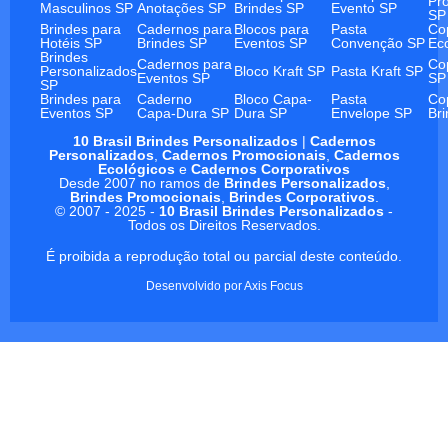
Pr
Masculinos SP
Anotações SP
Brindes SP
Evento SP
SP
Brindes para
Cadernos para
Blocos para
Pasta
Co
Hotéis SP
Brindes SP
Eventos SP
Convenção SP
Ec
Brindes
Cadernos para
Co
Personalizados
Bloco Kraft SP
Pasta Kraft SP
Eventos SP
SP
SP
Brindes para
Caderno
Bloco Capa-
Pasta
Co
Eventos SP
Capa-Dura SP
Dura SP
Envelope SP
Br
10 Brasil Brindes Personalizados
|
Cadernos
Personalizados
,
Cadernos Promocionais
,
Cadernos
Ecológicos
e
Cadernos Corporativos
Desde 2007 no ramos de
Brindes Personalizados
,
Brindes Promocionais
,
Brindes Corporativos
.
© 2007 - 2025 -
10 Brasil Brindes Personalizados
-
Todos os Direitos Reservados.
É proibida a reprodução total ou parcial deste conteúdo.
Desenvolvido por
Axis Focus