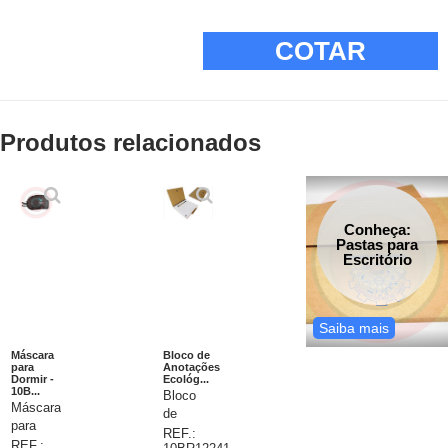
COTAR
Produtos relacionados
Conheça:
Pastas para
Escritório
Saiba mais
Máscara
Bloco de
para
Anotações
Dormir -
Ecológ...
10B...
Bloco
Máscara
de
para
anotações
REF.:
dormir.
REF.: