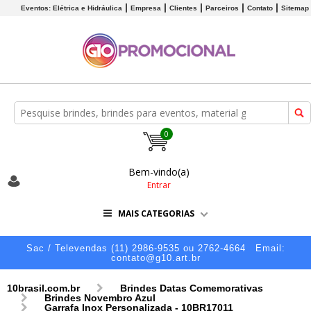
Eventos: Elétrica e Hidráulica
Empresa
Clientes
Parceiros
Contato
Sitemap
0
Bem-vindo(a)
Entrar
MAIS CATEGORIAS
Sac / Televendas (11) 2986-9535 ou 2762-4664
Email:
contato@g10.art.br
10brasil.com.br
Brindes Datas Comemorativas
Brindes Novembro Azul
Garrafa Inox Personalizada - 10BR17011