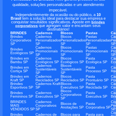
qualidade, soluções personalizadas e um atendimento
impecável.
Independentemente da ocasião ou do público, a
10
Brasil
tem a solução ideal para destacar sua empresa e
conquistar resultados significativos. Aposte em
brindes
corporativos
que agregam valor e encantam seus
destinatários!
BRINDES
Cadernos
Blocos
Pastas
Ca
Brindes
Cadernos
Blocos
Pastas
Ca
Corporativos
Personalizados
Personalizados
Personalizadas
Pe
SP
SP
SP
SP
SP
Cadernos
Blocos
Pastas
Ca
Brindes
Promocionais
Promocionais
Promocionais
Pr
Ecológicos SP
SP
SP
SP
SP
Brindes em
Cadernos
Blocos
Pasta
Ca
Bambu SP
Ecológicos SP
Ecológicos SP
Ecológica SP
Ec
Cadernos
Blocos
Brindes em
Pasta
Ca
Sustentáveis
Sustentáveis
Cortiça SP
Processo SP
Re
SP
SP
Brindes em
Cadernos
Blocos
Pasta
Ca
Kraft SP
Reciclados SP
Reciclados SP
Prontuário SP
Po
Brindes
Cadernos Kraft
Blocos
Pasta
Ca
Esportivos SP
SP
Executivos SP
Reciclada SP
Ce
Blocos
Brindes
Cadernos
Pasta
Ca
Corporativos
Femininos SP
Executivos SP
Executiva SP
Br
SP
BRINDES
Cadernos
Co
Blocos de
Pasta
MAIS
Corporativos
Pe
Anotações SP
Corporativa SP
VENDIDOS SP
SP
SP
Co
Brindes
Cadernos de
Blocos para
Pasta para