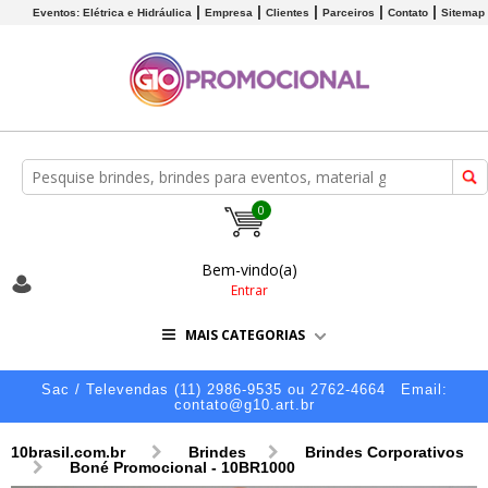
Eventos: Elétrica e Hidráulica
Empresa
Clientes
Parceiros
Contato
Sitemap
0
Bem-vindo(a)
Entrar
MAIS CATEGORIAS
Sac / Televendas (11) 2986-9535 ou 2762-4664
Email:
contato@g10.art.br
10brasil.com.br
Brindes
Brindes Corporativos
Boné Promocional - 10BR1000