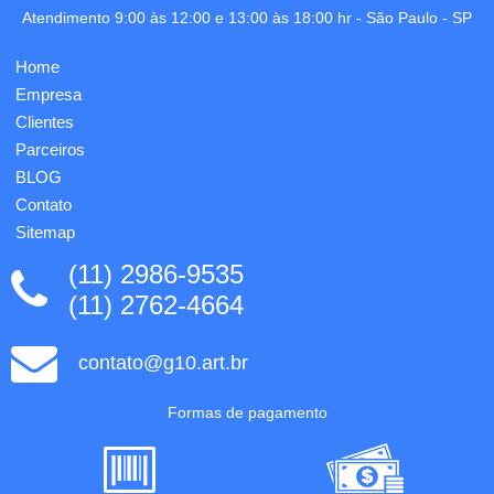
atóxico
extensível
Atendimento 9:00 às 12:00 e 13:00 às 18:00 hr -
São Paulo
-
SP
e livre
em
de BPA,
alumínio,
é
com
Home
completamente
mola
Empresa
segura
(altura
para ...
pega
Clientes
estendid...
Parceiros
BLOG
Contato
Sitemap
(11) 2986-9535
(11) 2762-4664
contato@g10.art.br
Formas de pagamento