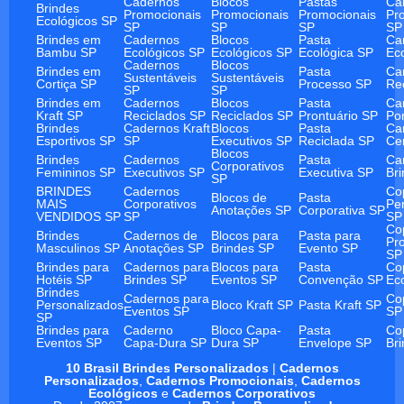
Cadernos
Blocos
Pastas
Ca
Brindes
Promocionais
Promocionais
Promocionais
Pr
Ecológicos SP
SP
SP
SP
SP
Brindes em
Cadernos
Blocos
Pasta
Ca
Bambu SP
Ecológicos SP
Ecológicos SP
Ecológica SP
Ec
Cadernos
Blocos
Brindes em
Pasta
Ca
Sustentáveis
Sustentáveis
Cortiça SP
Processo SP
Re
SP
SP
Brindes em
Cadernos
Blocos
Pasta
Ca
Kraft SP
Reciclados SP
Reciclados SP
Prontuário SP
Po
Brindes
Cadernos Kraft
Blocos
Pasta
Ca
Esportivos SP
SP
Executivos SP
Reciclada SP
Ce
Blocos
Brindes
Cadernos
Pasta
Ca
Corporativos
Femininos SP
Executivos SP
Executiva SP
Br
SP
BRINDES
Cadernos
Co
Blocos de
Pasta
MAIS
Corporativos
Pe
Anotações SP
Corporativa SP
VENDIDOS SP
SP
SP
Co
Brindes
Cadernos de
Blocos para
Pasta para
Pr
Masculinos SP
Anotações SP
Brindes SP
Evento SP
SP
Brindes para
Cadernos para
Blocos para
Pasta
Co
Hotéis SP
Brindes SP
Eventos SP
Convenção SP
Ec
Brindes
Cadernos para
Co
Personalizados
Bloco Kraft SP
Pasta Kraft SP
Eventos SP
SP
SP
Brindes para
Caderno
Bloco Capa-
Pasta
Co
Eventos SP
Capa-Dura SP
Dura SP
Envelope SP
Br
10 Brasil Brindes Personalizados
|
Cadernos
Personalizados
,
Cadernos Promocionais
,
Cadernos
Ecológicos
e
Cadernos Corporativos