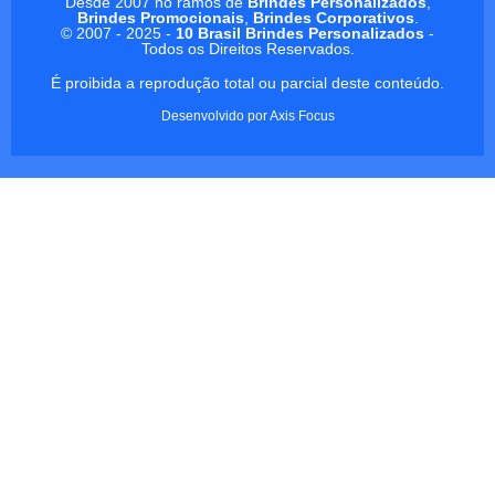
Desde 2007 no ramos de
Brindes Personalizados
,
Brindes Promocionais
,
Brindes Corporativos
.
© 2007 - 2025 -
10 Brasil Brindes Personalizados
-
Todos os Direitos Reservados.
É proibida a reprodução total ou parcial deste conteúdo.
Desenvolvido por
Axis Focus