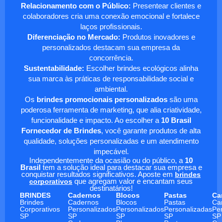
Relacionamento com o Público:
Presentear clientes e
colaboradores cria uma conexão emocional e fortalece
laços profissionais.
Diferenciação no Mercado:
Produtos inovadores e
personalizados destacam sua empresa da
concorrência.
Sustentabilidade:
Escolher brindes ecológicos alinha
sua marca às práticas de responsabilidade social e
ambiental.
Os
brindes promocionais personalizados
são uma
poderosa ferramenta de marketing, que alia criatividade,
funcionalidade e impacto. Ao escolher a
10 Brasil
Fornecedor de Brindes
, você garante produtos de alta
qualidade, soluções personalizadas e um atendimento
impecável.
Independentemente da ocasião ou do público, a
10
Brasil
tem a solução ideal para destacar sua empresa e
conquistar resultados significativos. Aposte em
brindes
corporativos
que agregam valor e encantam seus
destinatários!
BRINDES
Cadernos
Blocos
Pastas
Ca
Brindes
Cadernos
Blocos
Pastas
Ca
Corporativos
Personalizados
Personalizados
Personalizadas
Pe
SP
SP
SP
SP
SP