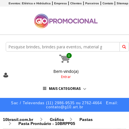
Eventos: Elétrica e Hidráulica
Empresa
Clientes
Parceiros
Contato
Sitemap
0
Bem-vindo(a)
Entrar
MAIS CATEGORIAS
Sac / Televendas (11) 2986-9535 ou 2762-4664
Email:
contato@g10.art.br
10brasil.com.br
Gráfica
Pastas
Pasta Prontuário - 10BRPP05