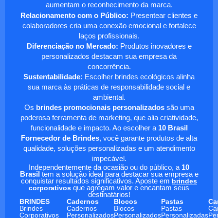
aumentam o reconhecimento da marca.
Relacionamento com o Público:
Presentear clientes e
colaboradores cria uma conexão emocional e fortalece
laços profissionais.
Diferenciação no Mercado:
Produtos inovadores e
personalizados destacam sua empresa da
concorrência.
Sustentabilidade:
Escolher brindes ecológicos alinha
sua marca às práticas de responsabilidade social e
ambiental.
Os
brindes promocionais personalizados
são uma
poderosa ferramenta de marketing, que alia criatividade,
funcionalidade e impacto. Ao escolher a
10 Brasil
Fornecedor de Brindes
, você garante produtos de alta
qualidade, soluções personalizadas e um atendimento
impecável.
Independentemente da ocasião ou do público, a
10
Brasil
tem a solução ideal para destacar sua empresa e
conquistar resultados significativos. Aposte em
brindes
corporativos
que agregam valor e encantam seus
destinatários!
BRINDES
Cadernos
Blocos
Pastas
Ca
Brindes
Cadernos
Blocos
Pastas
Ca
Corporativos
Personalizados
Personalizados
Personalizadas
Pe