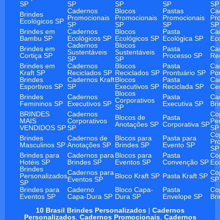
SP
SP
SP
SP
SP
Cadernos
Blocos
Pastas
Ca
Brindes
Promocionais
Promocionais
Promocionais
Pr
Ecológicos SP
SP
SP
SP
SP
Brindes em
Cadernos
Blocos
Pasta
Ca
Bambu SP
Ecológicos SP
Ecológicos SP
Ecológica SP
Ec
Cadernos
Blocos
Brindes em
Pasta
Ca
Sustentáveis
Sustentáveis
Cortiça SP
Processo SP
Re
SP
SP
Brindes em
Cadernos
Blocos
Pasta
Ca
Kraft SP
Reciclados SP
Reciclados SP
Prontuário SP
Po
Brindes
Cadernos Kraft
Blocos
Pasta
Ca
Esportivos SP
SP
Executivos SP
Reciclada SP
Ce
Blocos
Brindes
Cadernos
Pasta
Ca
Corporativos
Femininos SP
Executivos SP
Executiva SP
Br
SP
BRINDES
Cadernos
Co
Blocos de
Pasta
MAIS
Corporativos
Pe
Anotações SP
Corporativa SP
VENDIDOS SP
SP
SP
Co
Brindes
Cadernos de
Blocos para
Pasta para
Pr
Masculinos SP
Anotações SP
Brindes SP
Evento SP
SP
Brindes para
Cadernos para
Blocos para
Pasta
Co
Hotéis SP
Brindes SP
Eventos SP
Convenção SP
Ec
Brindes
Cadernos para
Co
Personalizados
Bloco Kraft SP
Pasta Kraft SP
Eventos SP
SP
SP
Brindes para
Caderno
Bloco Capa-
Pasta
Co
Eventos SP
Capa-Dura SP
Dura SP
Envelope SP
Br
10 Brasil Brindes Personalizados
|
Cadernos
Personalizados
,
Cadernos Promocionais
,
Cadernos