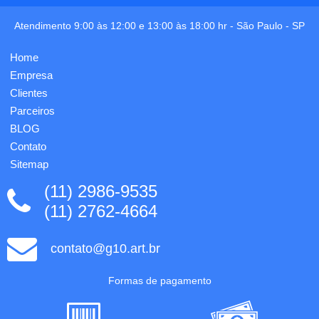
Contém
quardas
pega
personalizadas
Atendimento 9:00 às 12:00 e 13:00 às 18:00 hr -
São Paulo
-
SP
metálica
em 1x1
que
cor,
facilita
Home
lombada
transporte
quadrada,
Empresa
e
miolo
arrumação.
Clientes
com
Fornecido
Parceiros
100 f...
...
BLOG
Contato
Sitemap
(11) 2986-9535
(11) 2762-4664
contato@g10.art.br
Formas de pagamento