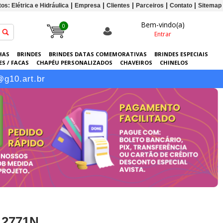
os: Elétrica e Hidráulica
Empresa
Clientes
Parceiros
Contato
Sitemap
Bem-vindo(a)
0
Entrar
HAS
BRINDES
BRINDES DATAS COMEMORATIVAS
BRINDES ESPECIAIS
S / FACAS
CHAPÉU PERSONALIZADOS
CHAVEIROS
CHINELOS
ERSONALIZADAS
GRÁFICA
GUARDA-CHUVAS
KITS
LANÇAMENTOS
@g10.art.br
12771N