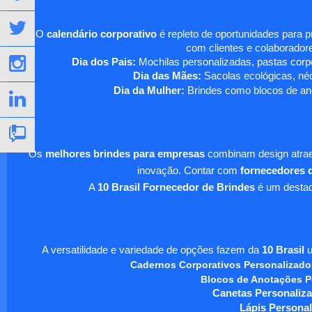
O
calendário corporativo
é repleto de oportunidades para 
com clientes e colaboradore
Dia dos Pais:
Mochilas personalizadas, pastas corpo
Dia das Mães:
Sacolas ecológicas, néc
Dia da Mulher:
Brindes como blocos de ano
Os
melhores brindes para empresas
combinam design atraen
inovação. Contar com
fornecedores d
A
10 Brasil Fornecedor de Brindes
é um destaqu
A versatilidade e variedade de opções fazem da
10 Brasil
u
Cadernos Corporativos Personalizado
Blocos de Anotações P
Canetas Personaliza
Lápis Personal