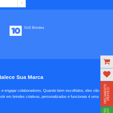
G10 Brindes
rtalece Sua Marca
O
R
Ç
A
M
E
N
T
O
P
R
Á
T
I
C
O
es e engajar colaboradores. Quando bem escolhidos, eles vão
tir em brindes criativos, personalizados e funcionais é uma