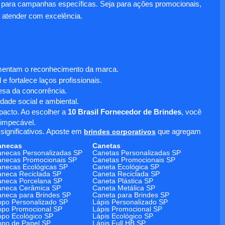
para campanhas específicas. Seja para ações promocionais,
 atender com excelência.
umentam o reconhecimento da marca.
 fortalece laços profissionais.
sa da concorrência.
dade social e ambiental.
mpacto. Ao escolher a
10 Brasil Fornecedor de Brindes
, você
 impecável.
significativos. Aposte em
brindes corporativos
que agregam
anecas
Canetas
necas Personalizadas SP
Canetas Personalizadas SP
necas Promocionais SP
Canetas Promocionais SP
necas Ecológicas SP
Caneta Ecológica SP
neca Reciclada SP
Caneta Reciclada SP
neca Porcelana SP
Caneta Plástica SP
aneca Cerâmica SP
Caneta Metálica SP
neca para Brindes SP
Caneta para Brindes SP
po Personalizado SP
Lápis Personalizado SP
po Promocional SP
Lápis Promocional SP
po Ecológico SP
Lápis Ecológico SP
po de Papel SP
Lápis Full HB SP