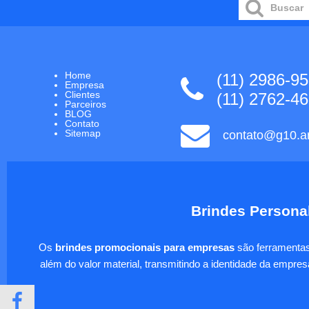
Home
(11) 2986-9
Empresa
Clientes
(11) 2762-4
Parceiros
BLOG
Contato
Sitemap
contato@g10.ar
Brindes Personal
Os
brindes promocionais para empresas
são ferramentas 
além do valor material, transmitindo a identidade da empre