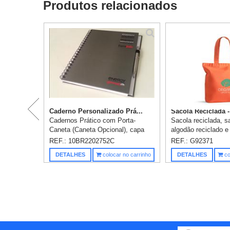
Produtos relacionados
Caderno Personalizado Prá...
Sacola Reciclada 
Cadernos Prático com Porta-
Sacola reciclada, 
Caneta (Caneta Opcional), capa
algodão reciclado e
dura, revestida em papel couchê
reciclado (220g/m²)
REF.: 10BR2202752C
REF.: G92371
150gr, impressão até 2 cores,
65 cm. O tecido é 
DETALHES
colocar no carrinho
DETALHES
co
acabamento capa/contra-capa:
é utilizado na sua c
lamina...