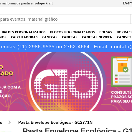
Event
 na forma de pasta envelope kraft
BALDES PERSONALIZADOS
BLOCOS PERSONALIZADOS
BOLSAS
BORRAC
NOS
CALCULADORAS
CANECAS
CANETAS
CANETAS NEWPEN
CANIVETE
POS
ELETRÔNICOS
EMBALAGENS
ESCRITÓRIO
EVENTOS
GARRAFAS P
vendas (11) 2986-9535 ou 2762-4664
Email:
contato
LÁPIS
os
Pasta Envelope Ecológica - G12771N
Pasta Envelope Ecológica - G