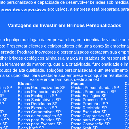
ento personalizado e capacidade de desenvolver
brindes
sob medida 
presentes corporativos
exclusivos, a empresa está preparada para
Vantagens de Investir em Brindes Personalizados
 o logotipo ou slogan da empresa reforçam a identidade visual e a
co:
Presentear clientes e colaboradores cria uma conexão emocional e
Mercado:
Produtos inovadores e personalizados destacam sua empre
her brindes ecológicos alinha sua marca às práticas de responsabili
 ferramenta de marketing, que alia criatividade, funcionalidade e i
odutos de alta qualidade, soluções personalizadas e um atendimento
 a solução ideal para destacar sua empresa e conquistar resultados 
valor e encantam seus destinatários!
Blocos
Pastas
C
dos SP
Blocos Personalizados SP
Pastas Personalizadas SP
Ca
is SP
Blocos Promocionais SP
Pastas Promocionais SP
Ca
SP
Blocos Ecológicos SP
Pasta Ecológica SP
Ca
s SP
Blocos Sustentáveis SP
Pasta Processo SP
Ca
SP
Blocos Reciclados SP
Pasta Prontuário SP
Ca
Blocos Executivos SP
Pasta Reciclada SP
C
SP
Blocos Corporativos SP
Pasta Executiva SP
Ca
s SP
Blocos de Anotações SP
Pasta Corporativa SP
Co
es SP
Blocos para Brindes SP
Pasta para Evento SP
Co
s SP
Blocos para Eventos SP
Pasta Convenção SP
Co
os SP
Bloco Kraft SP
Pasta Kraft SP
Co