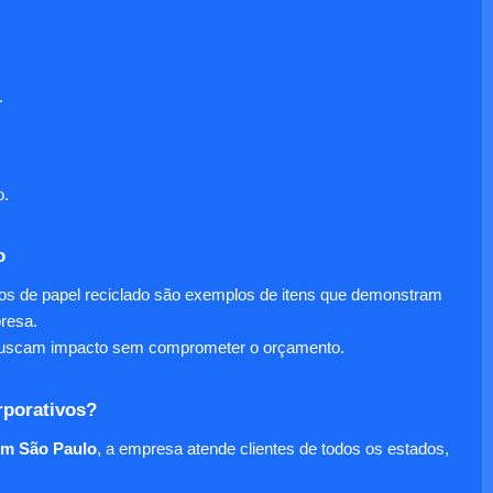
.
o.
o
nos de papel reciclado são exemplos de itens que demonstram
presa.
e buscam impacto sem comprometer o orçamento.
rporativos?
em São Paulo
, a empresa atende clientes de todos os estados,