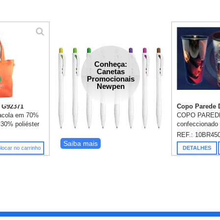
Conheça:
Canetas
Promocionais
Newpen
- G92371
Copo Parede D
sacola em 70%
COPO PAREDE
 30% poliéster
confeccionado 
, com alças de
e PP interno p
REF.: 10BR45
sem tingimento,
impermeável, o
Saiba mais
locar no carrinho
DETALHES
o...
personalização.