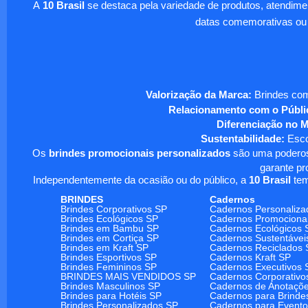
A
10 Brasil
se destaca pela variedade de produtos, atendim
datas comemorativas ou
Valorização da Marca:
Brindes com
Relacionamento com o Públi
Diferenciação no 
Sustentabilidade:
Escol
Os
brindes promocionais personalizados
são uma poderosa
garante pr
Independentemente da ocasião ou do público, a
10 Brasil
tem
BRINDES
Cadernos
Brindes Corporativos SP
Cadernos Personaliza
Brindes Ecológicos SP
Cadernos Promociona
Brindes em Bambu SP
Cadernos Ecológicos 
Brindes em Cortiça SP
Cadernos Sustentávei
Brindes em Kraft SP
Cadernos Reciclados 
Brindes Esportivos SP
Cadernos Kraft SP
Brindes Femininos SP
Cadernos Executivos 
BRINDES MAIS VENDIDOS SP
Cadernos Corporativo
Brindes Masculinos SP
Cadernos de Anotaçõ
Brindes para Hotéis SP
Cadernos para Brinde
Brindes Personalizados SP
Cadernos para Event