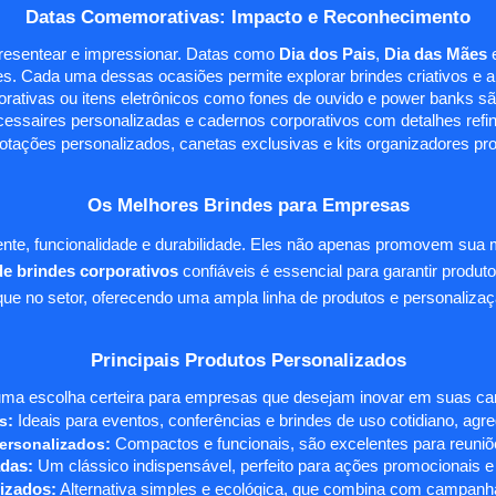
Datas Comemorativas: Impacto e Reconhecimento
presentear e impressionar. Datas como
Dia dos Pais
,
Dia das Mães
s. Cada uma dessas ocasiões permite explorar brindes criativos e ali
rativas ou itens eletrônicos como fones de ouvido e power banks sã
essaires personalizadas e cadernos corporativos com detalhes ref
tações personalizados, canetas exclusivas e kits organizadores pr
Os Melhores Brindes para Empresas
te, funcionalidade e durabilidade. Eles não apenas promovem sua
e brindes corporativos
confiáveis é essencial para garantir produto
e no setor, oferecendo uma ampla linha de produtos e personalizaç
Principais Produtos Personalizados
ma escolha certeira para empresas que desejam inovar em suas camp
s
:
Ideais para eventos, conferências e brindes de uso cotidiano, agr
ersonalizados
:
Compactos e funcionais, são excelentes para reuniõe
das:
Um clássico indispensável, perfeito para ações promocionais e
izados:
Alternativa simples e ecológica, que combina com campanha