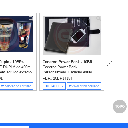
upla - 10BR4...
Caderno Power Bank - 10BR...
 DUPLA de 450ml,
Caderno Power Bank
em acrílico externo
Personalizado. Caderno estilo
reto, com tecnologia
fichário com carregador power
01
REF.: 10BR14184
nde não danifica a
bank. Capa de material sintético
Saiba m
colocar no carrinho
DETALHES
colocar no carrinho
 Personali...
com fecho imantado, possui
suporte para can...
TOPO