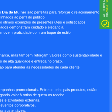
WHATSAPP
A
T
N
D
I
M
E
N
T
O
V
I
A
e
Dia da Mulher
são perfeitas para reforçar o relacionamento
E
nhados ao perfil do público.
o ótimos exemplos de presentes úteis e sofisticados.
inados demonstram cuidado e elegância.
omovem praticidade com um toque de estilo.
 marca, mas também reforçam valores como sustentabilidade e
s de alta qualidade e entrega no prazo.
ão para atender às necessidades de cada cliente.
anhas promocionais. Entre os principais produtos, estão:
egando valor à rotina de quem os recebe.
s e atividades externas.
 eventos corporativos.
s sustentáveis.