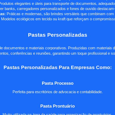
rodutos elegantes e úteis para transporte de documentos, adequados
r banks, carregadores personalizados e fones de ouvido destacam-s
as:
Práticas e modernas, são brindes versáteis que combinam com q
 Modelos ecológicos em tecido ou kraft que reforçam o compromisso
Pastas Personalizadas
e documentos e materiais corporativos. Produzidas com materiais d
ntos, conferências e reuniões, garantindo um toque profissional e so
Pastas Personalizadas Para Empresas Como:
Pasta Processo
Perfeita para escritórios de advocacia e contabilidade.
Pasta Prontuário
Muito utilizada na área da saúde para organização de prontuários.