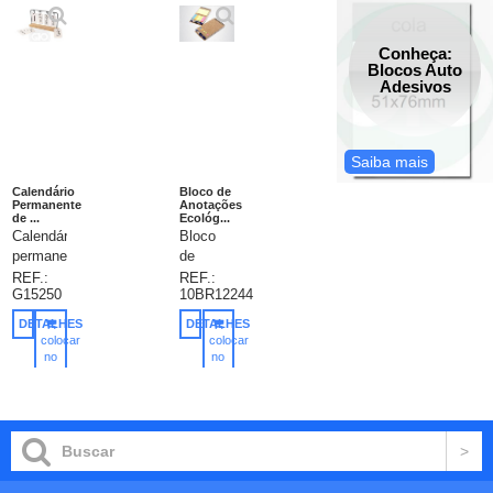
Conheça:
Blocos Auto
Adesivos
Saiba mais
Calendário
Bloco de
Permanente
Anotações
de ...
Ecológ...
Calendário
Bloco
permanente
de
de
anotações
REF.:
REF.:
G15250
10BR12244
mesa
e
para dar
caneta,
DETALHES
DETALHES
um
material
colocar
colocar
toque a
reciclado,
no
no
carrinho
carrinho
mais
com
elegante
post-it.
na
Contém
decoração
70
de
folhas.
mesas,
Tamanho