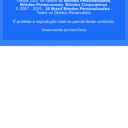
Desde 2007 no ramos de
Brindes Personalizados
,
Brindes Promocionais
,
Brindes Corporativos
.
© 2007 - 2025 -
10 Brasil Brindes Personalizados
-
Todos os Direitos Reservados.
É proibida a reprodução total ou parcial deste conteúdo.
Desenvolvido por
Axis Focus