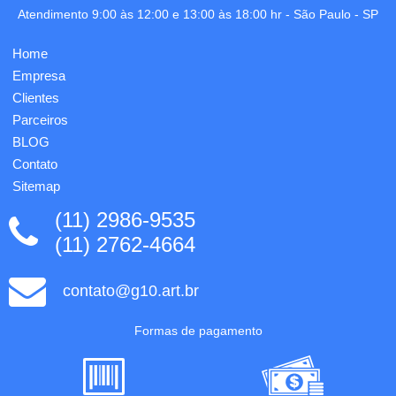
estantes
da capa
Atendimento 9:00 às 12:00 e 13:00 às 18:00 hr -
São Paulo
-
SP
e outros
(CxL):
espaços
13,6 cm
visíveis.
x 8,8
Home
Com
cm /
Empresa
base
Tamanho
em
do
Clientes
madeira,
verso
Parceiros
suporte
(CxL):
BLOG
em ...
15,1 cm
x...
Contato
Sitemap
(11) 2986-9535
(11) 2762-4664
contato@g10.art.br
Formas de pagamento