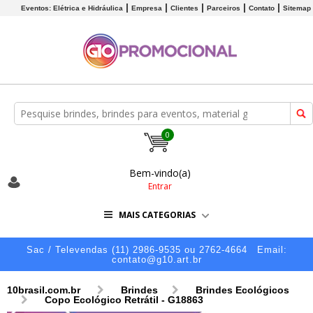
Eventos: Elétrica e Hidráulica
Empresa
Clientes
Parceiros
Contato
Sitemap
0
Bem-vindo(a)
Entrar
MAIS CATEGORIAS
Sac / Televendas (11) 2986-9535 ou 2762-4664
Email:
contato@g10.art.br
10brasil.com.br
Brindes
Brindes Ecológicos
Copo Ecológico Retrátil - G18863