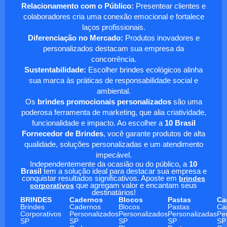
Relacionamento com o Público:
Presentear clientes e
colaboradores cria uma conexão emocional e fortalece
laços profissionais.
Diferenciação no Mercado:
Produtos inovadores e
personalizados destacam sua empresa da
concorrência.
Sustentabilidade:
Escolher brindes ecológicos alinha
sua marca às práticas de responsabilidade social e
ambiental.
Os
brindes promocionais personalizados
são uma
poderosa ferramenta de marketing, que alia criatividade,
funcionalidade e impacto. Ao escolher a
10 Brasil
Fornecedor de Brindes
, você garante produtos de alta
qualidade, soluções personalizadas e um atendimento
impecável.
Independentemente da ocasião ou do público, a
10
Brasil
tem a solução ideal para destacar sua empresa e
conquistar resultados significativos. Aposte em
brindes
corporativos
que agregam valor e encantam seus
destinatários!
BRINDES
Cadernos
Blocos
Pastas
Ca
Brindes
Cadernos
Blocos
Pastas
Ca
Corporativos
Personalizados
Personalizados
Personalizadas
Pe
SP
SP
SP
SP
SP