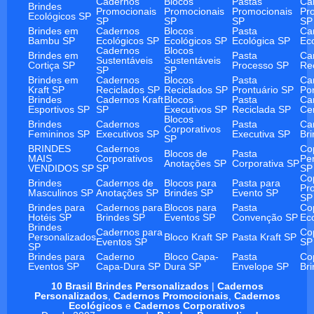
Cadernos
Blocos
Pastas
Ca
Brindes
Promocionais
Promocionais
Promocionais
Pr
Ecológicos SP
SP
SP
SP
SP
Brindes em
Cadernos
Blocos
Pasta
Ca
Bambu SP
Ecológicos SP
Ecológicos SP
Ecológica SP
Ec
Cadernos
Blocos
Brindes em
Pasta
Ca
Sustentáveis
Sustentáveis
Cortiça SP
Processo SP
Re
SP
SP
Brindes em
Cadernos
Blocos
Pasta
Ca
Kraft SP
Reciclados SP
Reciclados SP
Prontuário SP
Po
Brindes
Cadernos Kraft
Blocos
Pasta
Ca
Esportivos SP
SP
Executivos SP
Reciclada SP
Ce
Blocos
Brindes
Cadernos
Pasta
Ca
Corporativos
Femininos SP
Executivos SP
Executiva SP
Br
SP
BRINDES
Cadernos
Co
Blocos de
Pasta
MAIS
Corporativos
Pe
Anotações SP
Corporativa SP
VENDIDOS SP
SP
SP
Co
Brindes
Cadernos de
Blocos para
Pasta para
Pr
Masculinos SP
Anotações SP
Brindes SP
Evento SP
SP
Brindes para
Cadernos para
Blocos para
Pasta
Co
Hotéis SP
Brindes SP
Eventos SP
Convenção SP
Ec
Brindes
Cadernos para
Co
Personalizados
Bloco Kraft SP
Pasta Kraft SP
Eventos SP
SP
SP
Brindes para
Caderno
Bloco Capa-
Pasta
Co
Eventos SP
Capa-Dura SP
Dura SP
Envelope SP
Br
10 Brasil Brindes Personalizados
|
Cadernos
Personalizados
,
Cadernos Promocionais
,
Cadernos
Ecológicos
e
Cadernos Corporativos