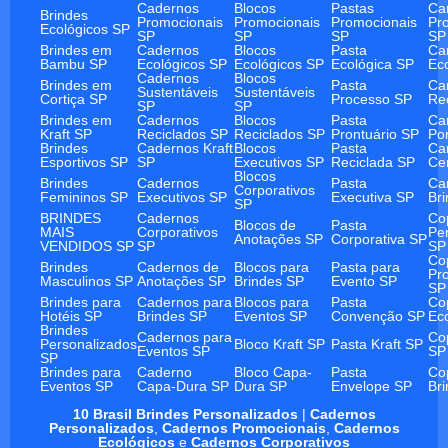
Cadernos
Blocos
Pastas
Ca
Brindes
Promocionais
Promocionais
Promocionais
Pr
Ecológicos SP
SP
SP
SP
SP
Brindes em
Cadernos
Blocos
Pasta
Ca
Bambu SP
Ecológicos SP
Ecológicos SP
Ecológica SP
Ec
Cadernos
Blocos
Brindes em
Pasta
Ca
Sustentáveis
Sustentáveis
Cortiça SP
Processo SP
Re
SP
SP
Brindes em
Cadernos
Blocos
Pasta
Ca
Kraft SP
Reciclados SP
Reciclados SP
Prontuário SP
Po
Brindes
Cadernos Kraft
Blocos
Pasta
Ca
Esportivos SP
SP
Executivos SP
Reciclada SP
Ce
Blocos
Brindes
Cadernos
Pasta
Ca
Corporativos
Femininos SP
Executivos SP
Executiva SP
Br
SP
BRINDES
Cadernos
Co
Blocos de
Pasta
MAIS
Corporativos
Pe
Anotações SP
Corporativa SP
VENDIDOS SP
SP
SP
Co
Brindes
Cadernos de
Blocos para
Pasta para
Pr
Masculinos SP
Anotações SP
Brindes SP
Evento SP
SP
Brindes para
Cadernos para
Blocos para
Pasta
Co
Hotéis SP
Brindes SP
Eventos SP
Convenção SP
Ec
Brindes
Cadernos para
Co
Personalizados
Bloco Kraft SP
Pasta Kraft SP
Eventos SP
SP
SP
Brindes para
Caderno
Bloco Capa-
Pasta
Co
Eventos SP
Capa-Dura SP
Dura SP
Envelope SP
Br
10 Brasil Brindes Personalizados
|
Cadernos
Personalizados
,
Cadernos Promocionais
,
Cadernos
Ecológicos
e
Cadernos Corporativos