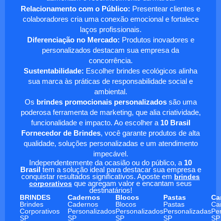
Relacionamento com o Público:
Presentear clientes e
colaboradores cria uma conexão emocional e fortalece
laços profissionais.
Diferenciação no Mercado:
Produtos inovadores e
personalizados destacam sua empresa da
concorrência.
Sustentabilidade:
Escolher brindes ecológicos alinha
sua marca às práticas de responsabilidade social e
ambiental.
Os
brindes promocionais personalizados
são uma
poderosa ferramenta de marketing, que alia criatividade,
funcionalidade e impacto. Ao escolher a
10 Brasil
Fornecedor de Brindes
, você garante produtos de alta
qualidade, soluções personalizadas e um atendimento
impecável.
Independentemente da ocasião ou do público, a
10
Brasil
tem a solução ideal para destacar sua empresa e
conquistar resultados significativos. Aposte em
brindes
corporativos
que agregam valor e encantam seus
destinatários!
BRINDES
Cadernos
Blocos
Pastas
Ca
Brindes
Cadernos
Blocos
Pastas
Ca
Corporativos
Personalizados
Personalizados
Personalizadas
Pe
SP
SP
SP
SP
SP