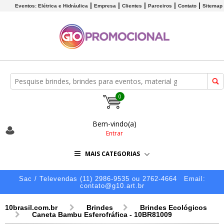
Eventos: Elétrica e Hidráulica
Empresa
Clientes
Parceiros
Contato
Sitemap
0
Bem-vindo(a)
Entrar
MAIS CATEGORIAS
Sac / Televendas (11) 2986-9535 ou 2762-4664
Email:
contato@g10.art.br
10brasil.com.br
Brindes
Brindes Ecológicos
Caneta Bambu Esferofráfica - 10BR81009