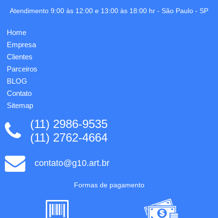
tomada
Verde e
Atendimento 9:00 às 12:00 e 13:00 às 18:00 hr -
São Paulo
-
SP
cental,
Vermelho.
para
Tipo de
guardar
Home
Gravação:
empurrar
Laser.
Empresa
para
Uma
dentr...
Clientes
gravação
já
Parceiros
inclu...
BLOG
Contato
Sitemap
(11) 2986-9535
(11) 2762-4664
contato@g10.art.br
Formas de pagamento