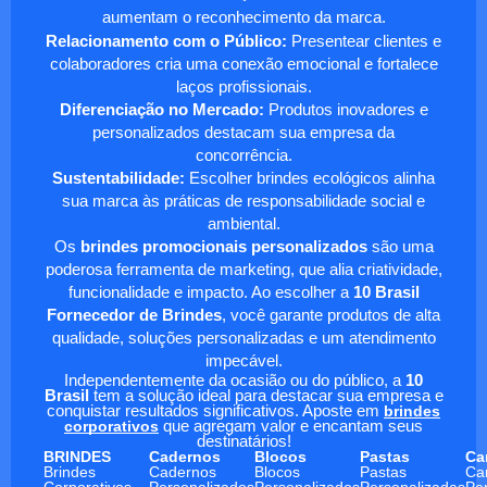
aumentam o reconhecimento da marca.
Relacionamento com o Público:
Presentear clientes e
colaboradores cria uma conexão emocional e fortalece
laços profissionais.
Diferenciação no Mercado:
Produtos inovadores e
personalizados destacam sua empresa da
concorrência.
Sustentabilidade:
Escolher brindes ecológicos alinha
sua marca às práticas de responsabilidade social e
ambiental.
Os
brindes promocionais personalizados
são uma
poderosa ferramenta de marketing, que alia criatividade,
funcionalidade e impacto. Ao escolher a
10 Brasil
Fornecedor de Brindes
, você garante produtos de alta
qualidade, soluções personalizadas e um atendimento
impecável.
Independentemente da ocasião ou do público, a
10
Brasil
tem a solução ideal para destacar sua empresa e
conquistar resultados significativos. Aposte em
brindes
corporativos
que agregam valor e encantam seus
destinatários!
BRINDES
Cadernos
Blocos
Pastas
Ca
Brindes
Cadernos
Blocos
Pastas
Ca
Corporativos
Personalizados
Personalizados
Personalizadas
Pe