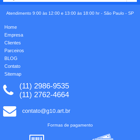
porta
braçadeira
passaporte
possui
Porta
Atendimento 9:00 às 12:00 e 13:00 às 18:00 hr -
São Paulo
-
SP
isolante
com
térmico
três
e
Home
divisórias
camada
para
Empresa
interna
cartões
aderente
Clientes
e
deixando
Parceiros
identificador
o
de b...
BLOG
celul...
Contato
Sitemap
(11) 2986-9535
(11) 2762-4664
contato@g10.art.br
Formas de pagamento