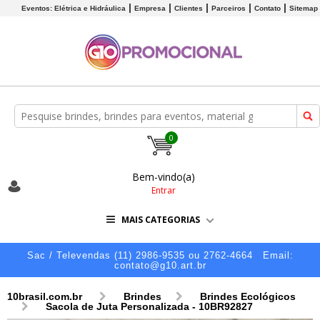
Eventos: Elétrica e Hidráulica
Empresa
Clientes
Parceiros
Contato
Sitemap
0
Bem-vindo(a)
Entrar
MAIS CATEGORIAS
Sac / Televendas (11) 2986-9535 ou 2762-4664
Email:
contato@g10.art.br
10brasil.com.br
Brindes
Brindes Ecológicos
Sacola de Juta Personalizada - 10BR92827