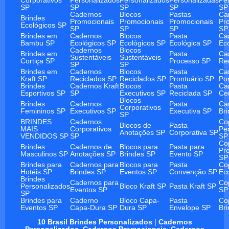
SP
SP
SP
SP
SP
Cadernos
Blocos
Pastas
Ca
Brindes
Promocionais
Promocionais
Promocionais
Pr
Ecológicos SP
SP
SP
SP
SP
Brindes em
Cadernos
Blocos
Pasta
Ca
Bambu SP
Ecológicos SP
Ecológicos SP
Ecológica SP
Ec
Cadernos
Blocos
Brindes em
Pasta
Ca
Sustentáveis
Sustentáveis
Cortiça SP
Processo SP
Re
SP
SP
Brindes em
Cadernos
Blocos
Pasta
Ca
Kraft SP
Reciclados SP
Reciclados SP
Prontuário SP
Po
Brindes
Cadernos Kraft
Blocos
Pasta
Ca
Esportivos SP
SP
Executivos SP
Reciclada SP
Ce
Blocos
Brindes
Cadernos
Pasta
Ca
Corporativos
Femininos SP
Executivos SP
Executiva SP
Br
SP
BRINDES
Cadernos
Co
Blocos de
Pasta
MAIS
Corporativos
Pe
Anotações SP
Corporativa SP
VENDIDOS SP
SP
SP
Co
Brindes
Cadernos de
Blocos para
Pasta para
Pr
Masculinos SP
Anotações SP
Brindes SP
Evento SP
SP
Brindes para
Cadernos para
Blocos para
Pasta
Co
Hotéis SP
Brindes SP
Eventos SP
Convenção SP
Ec
Brindes
Cadernos para
Co
Personalizados
Bloco Kraft SP
Pasta Kraft SP
Eventos SP
SP
SP
Brindes para
Caderno
Bloco Capa-
Pasta
Co
Eventos SP
Capa-Dura SP
Dura SP
Envelope SP
Br
10 Brasil Brindes Personalizados
|
Cadernos
Personalizados
,
Cadernos Promocionais
,
Cadernos