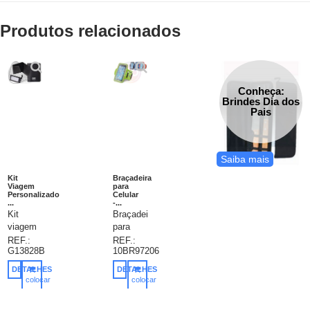
Produtos relacionados
Conheça:
Brindes Dia dos
Pais
Saiba mais
Kit
Braçadeira
Viagem
para
Personalizado
Celular
...
-...
Kit
Braçadeira
viagem
para
personalizado,
celular.
REF.:
REF.:
G13828B
10BR97206
kit
Soft
viagem
shell de
DETALHES
DETALHES
2 peças
alta
colocar
colocar
bidins
densidade.
no
no
carrinho
carrinho
em
Com