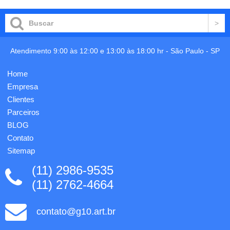
couro
elementos
sintético.
refletivos
Possui
e fecho
porta
ajustável.
passaporte
Para
Porta
smartphone
Atendimento 9:00 às 12:00 e 13:00 às 18:00 hr -
São Paulo
-
SP
com
5''. 430
três
x 150
Home
divisórias
mm.
para
Personalização
Empresa
cartões
em sil...
Clientes
e
Parceiros
identificador
de b...
BLOG
Contato
Sitemap
(11) 2986-9535
(11) 2762-4664
contato@g10.art.br