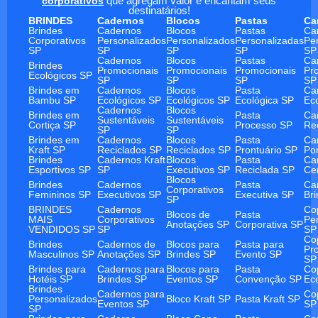
corporativos
que agregam valor e encantam seus
destinatários!
BRINDES
Cadernos
Blocos
Pastas
Ca
Brindes
Cadernos
Blocos
Pastas
Ca
Corporativos
Personalizados
Personalizados
Personalizadas
Pe
SP
SP
SP
SP
SP
Cadernos
Blocos
Pastas
Ca
Brindes
Promocionais
Promocionais
Promocionais
Pr
Ecológicos SP
SP
SP
SP
SP
Brindes em
Cadernos
Blocos
Pasta
Ca
Bambu SP
Ecológicos SP
Ecológicos SP
Ecológica SP
Ec
Cadernos
Blocos
Brindes em
Pasta
Ca
Sustentáveis
Sustentáveis
Cortiça SP
Processo SP
Re
SP
SP
Brindes em
Cadernos
Blocos
Pasta
Ca
Kraft SP
Reciclados SP
Reciclados SP
Prontuário SP
Po
Brindes
Cadernos Kraft
Blocos
Pasta
Ca
Esportivos SP
SP
Executivos SP
Reciclada SP
Ce
Blocos
Brindes
Cadernos
Pasta
Ca
Corporativos
Femininos SP
Executivos SP
Executiva SP
Br
SP
BRINDES
Cadernos
Co
Blocos de
Pasta
MAIS
Corporativos
Pe
Anotações SP
Corporativa SP
VENDIDOS SP
SP
SP
Co
Brindes
Cadernos de
Blocos para
Pasta para
Pr
Masculinos SP
Anotações SP
Brindes SP
Evento SP
SP
Brindes para
Cadernos para
Blocos para
Pasta
Co
Hotéis SP
Brindes SP
Eventos SP
Convenção SP
Ec
Brindes
Cadernos para
Co
Personalizados
Bloco Kraft SP
Pasta Kraft SP
Eventos SP
SP
SP