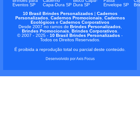
Brindes para
Caderno
Bloco Capa-
Pasta
Co
Eventos SP
Capa-Dura SP
Dura SP
Envelope SP
Br
10 Brasil Brindes Personalizados
|
Cadernos
Personalizados
,
Cadernos Promocionais
,
Cadernos
Ecológicos
e
Cadernos Corporativos
Desde 2007 no ramos de
Brindes Personalizados
,
Brindes Promocionais
,
Brindes Corporativos
.
© 2007 - 2025 -
10 Brasil Brindes Personalizados
-
Todos os Direitos Reservados.
É proibida a reprodução total ou parcial deste conteúdo.
Desenvolvido por
Axis Focus