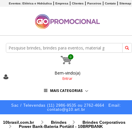
Eventos: Elétrica e Hidráulica
Empresa
Clientes
Parceiros
Contato
Sitemap
0
Bem-vindo(a)
Entrar
MAIS CATEGORIAS
Sac / Televendas (11) 2986-9535 ou 2762-4664
Email:
contato@g10.art.br
10brasil.com.br
Brindes
Brindes Corporativos
Power Bank-Bateria Portátil - 10BRPBANK