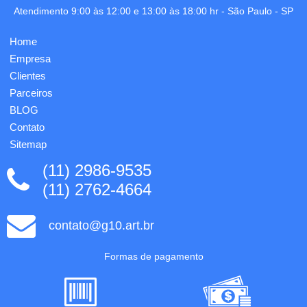
sistema
AA não
Atendimento 9:00 às 12:00 e 13:00 às 18:00 hr -
São Paulo
-
SP
retrátil,
inclusas.
basta
Inclusa
puxar a
Home
uma
garrafa
gravação
Empresa
para a
vaz...
Clientes
Parceiros
BLOG
Contato
Sitemap
(11) 2986-9535
(11) 2762-4664
contato@g10.art.br
Formas de pagamento