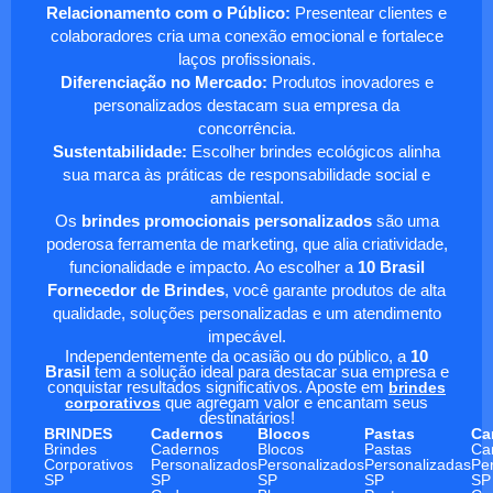
Relacionamento com o Público:
Presentear clientes e
colaboradores cria uma conexão emocional e fortalece
laços profissionais.
Diferenciação no Mercado:
Produtos inovadores e
personalizados destacam sua empresa da
concorrência.
Sustentabilidade:
Escolher brindes ecológicos alinha
sua marca às práticas de responsabilidade social e
ambiental.
Os
brindes promocionais personalizados
são uma
poderosa ferramenta de marketing, que alia criatividade,
funcionalidade e impacto. Ao escolher a
10 Brasil
Fornecedor de Brindes
, você garante produtos de alta
qualidade, soluções personalizadas e um atendimento
impecável.
Independentemente da ocasião ou do público, a
10
Brasil
tem a solução ideal para destacar sua empresa e
conquistar resultados significativos. Aposte em
brindes
corporativos
que agregam valor e encantam seus
destinatários!
BRINDES
Cadernos
Blocos
Pastas
Ca
Brindes
Cadernos
Blocos
Pastas
Ca
Corporativos
Personalizados
Personalizados
Personalizadas
Pe
SP
SP
SP
SP
SP