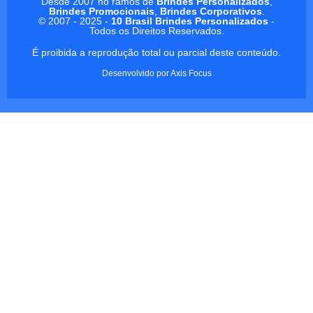
Desde 2007 no ramos de
Brindes Personalizados
,
Brindes Promocionais
,
Brindes Corporativos
.
© 2007 - 2025 -
10 Brasil Brindes Personalizados
-
Todos os Direitos Reservados.
É proibida a reprodução total ou parcial deste conteúdo.
Desenvolvido por
Axis Focus