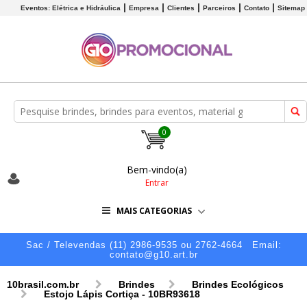
Eventos: Elétrica e Hidráulica
Empresa
Clientes
Parceiros
Contato
Sitemap
0
Bem-vindo(a)
Entrar
MAIS CATEGORIAS
Sac / Televendas (11) 2986-9535 ou 2762-4664
Email:
contato@g10.art.br
10brasil.com.br
Brindes
Brindes Ecológicos
Estojo Lápis Cortiça - 10BR93618