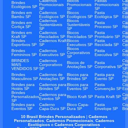
Cadernos
Blocos
Pastas
Ca
Brindes
Promocionais
Promocionais
Promocionais
Pr
Ecológicos SP
SP
SP
SP
SP
Brindes em
Cadernos
Blocos
Pasta
Ca
Bambu SP
Ecológicos SP
Ecológicos SP
Ecológica SP
Ec
Cadernos
Blocos
Brindes em
Pasta
Ca
Sustentáveis
Sustentáveis
Cortiça SP
Processo SP
Re
SP
SP
Brindes em
Cadernos
Blocos
Pasta
Ca
Kraft SP
Reciclados SP
Reciclados SP
Prontuário SP
Po
Brindes
Cadernos Kraft
Blocos
Pasta
Ca
Esportivos SP
SP
Executivos SP
Reciclada SP
Ce
Blocos
Brindes
Cadernos
Pasta
Ca
Corporativos
Femininos SP
Executivos SP
Executiva SP
Br
SP
BRINDES
Cadernos
Co
Blocos de
Pasta
MAIS
Corporativos
Pe
Anotações SP
Corporativa SP
VENDIDOS SP
SP
SP
Co
Brindes
Cadernos de
Blocos para
Pasta para
Pr
Masculinos SP
Anotações SP
Brindes SP
Evento SP
SP
Brindes para
Cadernos para
Blocos para
Pasta
Co
Hotéis SP
Brindes SP
Eventos SP
Convenção SP
Ec
Brindes
Cadernos para
Co
Personalizados
Bloco Kraft SP
Pasta Kraft SP
Eventos SP
SP
SP
Brindes para
Caderno
Bloco Capa-
Pasta
Co
Eventos SP
Capa-Dura SP
Dura SP
Envelope SP
Br
10 Brasil Brindes Personalizados
|
Cadernos
Personalizados
,
Cadernos Promocionais
,
Cadernos
Ecológicos
e
Cadernos Corporativos