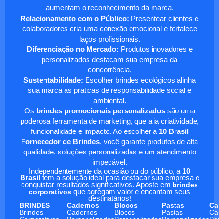
aumentam o reconhecimento da marca.
Relacionamento com o Público:
Presentear clientes e
colaboradores cria uma conexão emocional e fortalece
laços profissionais.
Diferenciação no Mercado:
Produtos inovadores e
personalizados destacam sua empresa da
concorrência.
Sustentabilidade:
Escolher brindes ecológicos alinha
sua marca às práticas de responsabilidade social e
ambiental.
Os
brindes promocionais personalizados
são uma
poderosa ferramenta de marketing, que alia criatividade,
funcionalidade e impacto. Ao escolher a
10 Brasil
Fornecedor de Brindes
, você garante produtos de alta
qualidade, soluções personalizadas e um atendimento
impecável.
Independentemente da ocasião ou do público, a
10
Brasil
tem a solução ideal para destacar sua empresa e
conquistar resultados significativos. Aposte em
brindes
corporativos
que agregam valor e encantam seus
destinatários!
BRINDES
Cadernos
Blocos
Pastas
Ca
Brindes
Cadernos
Blocos
Pastas
Ca
Corporativos
Personalizados
Personalizados
Personalizadas
Pe