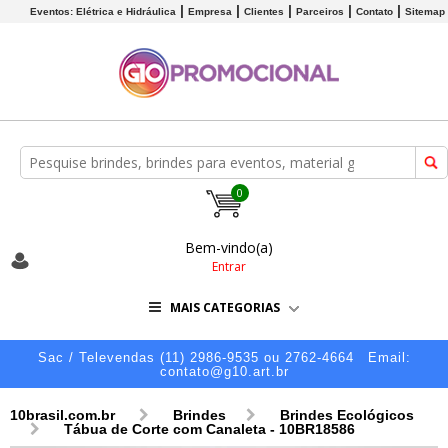
Eventos: Elétrica e Hidráulica
Empresa
Clientes
Parceiros
Contato
Sitemap
0
Bem-vindo(a)
Entrar
MAIS CATEGORIAS
Sac / Televendas (11) 2986-9535 ou 2762-4664
Email:
contato@g10.art.br
10brasil.com.br
Brindes
Brindes Ecológicos
Tábua de Corte com Canaleta - 10BR18586