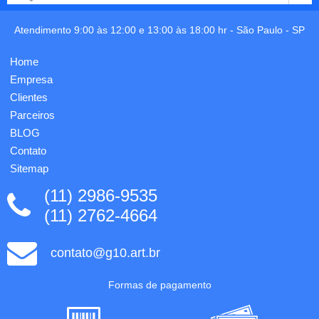
folhas
em
Atendimento 9:00 às 12:00 e 13:00 às 18:00 hr -
São Paulo
-
SP
papel
off-set
75gr,
Home
impressão
Empresa
1x0 cor,
medidas:
Clientes
10x15cm,
Parceiros
lombada
BLOG
qua...
Contato
Sitemap
(11) 2986-9535
(11) 2762-4664
contato@g10.art.br
Formas de pagamento