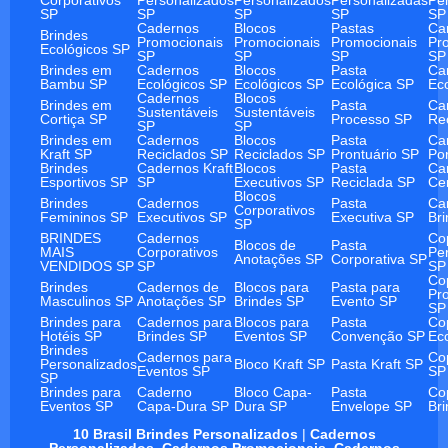
SP
SP
SP
SP
SP
Cadernos
Blocos
Pastas
Ca
Brindes
Promocionais
Promocionais
Promocionais
Pr
Ecológicos SP
SP
SP
SP
SP
Brindes em
Cadernos
Blocos
Pasta
Ca
Bambu SP
Ecológicos SP
Ecológicos SP
Ecológica SP
Ec
Cadernos
Blocos
Brindes em
Pasta
Ca
Sustentáveis
Sustentáveis
Cortiça SP
Processo SP
Re
SP
SP
Brindes em
Cadernos
Blocos
Pasta
Ca
Kraft SP
Reciclados SP
Reciclados SP
Prontuário SP
Po
Brindes
Cadernos Kraft
Blocos
Pasta
Ca
Esportivos SP
SP
Executivos SP
Reciclada SP
Ce
Blocos
Brindes
Cadernos
Pasta
Ca
Corporativos
Femininos SP
Executivos SP
Executiva SP
Br
SP
BRINDES
Cadernos
Co
Blocos de
Pasta
MAIS
Corporativos
Pe
Anotações SP
Corporativa SP
VENDIDOS SP
SP
SP
Co
Brindes
Cadernos de
Blocos para
Pasta para
Pr
Masculinos SP
Anotações SP
Brindes SP
Evento SP
SP
Brindes para
Cadernos para
Blocos para
Pasta
Co
Hotéis SP
Brindes SP
Eventos SP
Convenção SP
Ec
Brindes
Cadernos para
Co
Personalizados
Bloco Kraft SP
Pasta Kraft SP
Eventos SP
SP
SP
Brindes para
Caderno
Bloco Capa-
Pasta
Co
Eventos SP
Capa-Dura SP
Dura SP
Envelope SP
Br
10 Brasil Brindes Personalizados
|
Cadernos
Personalizados
,
Cadernos Promocionais
,
Cadernos