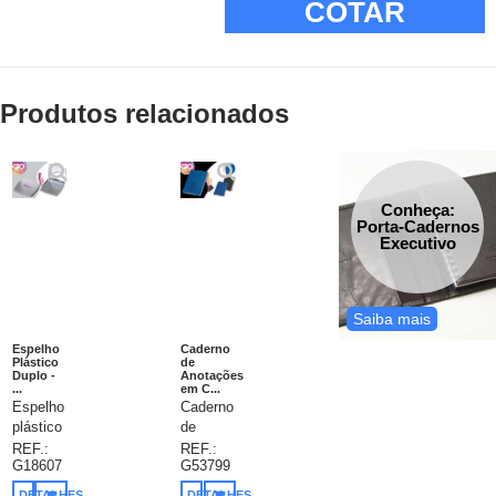
COTAR
Produtos relacionados
Conheça:
Porta-Cadernos
Executivo
Saiba mais
Espelho
Caderno
Plástico
de
Duplo -
Anotações
...
em C...
Espelho
Caderno
plástico
de
duplo
Anotações
REF.:
REF.:
G18607
G53799
sem
Personalizados,
aumento,
caderno
DETALHES
DETALHES