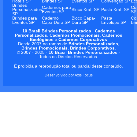
Hotéis SP
Brindes SP
Eventos SP
Convenção SP
Ec
Brindes
Cadernos para
Co
Personalizados
Bloco Kraft SP
Pasta Kraft SP
Eventos SP
SP
SP
Brindes para
Caderno
Bloco Capa-
Pasta
Co
Eventos SP
Capa-Dura SP
Dura SP
Envelope SP
Br
10 Brasil Brindes Personalizados
|
Cadernos
Personalizados
,
Cadernos Promocionais
,
Cadernos
Ecológicos
e
Cadernos Corporativos
Desde 2007 no ramos de
Brindes Personalizados
,
Brindes Promocionais
,
Brindes Corporativos
.
© 2007 - 2025 -
10 Brasil Brindes Personalizados
-
Todos os Direitos Reservados.
É proibida a reprodução total ou parcial deste conteúdo.
Desenvolvido por
Axis Focus