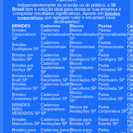
Independentemente da ocasião ou do público, a
10
Brasil
tem a solução ideal para destacar sua empresa e
conquistar resultados significativos. Aposte em
brindes
corporativos
que agregam valor e encantam seus
destinatários!
BRINDES
Cadernos
Blocos
Pastas
Ca
Brindes
Cadernos
Blocos
Pastas
Ca
Corporativos
Personalizados
Personalizados
Personalizadas
Pe
SP
SP
SP
SP
SP
Cadernos
Blocos
Pastas
Ca
Brindes
Promocionais
Promocionais
Promocionais
Pr
Ecológicos SP
SP
SP
SP
SP
Brindes em
Cadernos
Blocos
Pasta
Ca
Bambu SP
Ecológicos SP
Ecológicos SP
Ecológica SP
Ec
Cadernos
Blocos
Brindes em
Pasta
Ca
Sustentáveis
Sustentáveis
Cortiça SP
Processo SP
Re
SP
SP
Brindes em
Cadernos
Blocos
Pasta
Ca
Kraft SP
Reciclados SP
Reciclados SP
Prontuário SP
Po
Brindes
Cadernos Kraft
Blocos
Pasta
Ca
Esportivos SP
SP
Executivos SP
Reciclada SP
Ce
Blocos
Brindes
Cadernos
Pasta
Ca
Corporativos
Femininos SP
Executivos SP
Executiva SP
Br
SP
BRINDES
Cadernos
Co
Blocos de
Pasta
MAIS
Corporativos
Pe
Anotações SP
Corporativa SP
VENDIDOS SP
SP
SP
Co
Brindes
Cadernos de
Blocos para
Pasta para
Pr
Masculinos SP
Anotações SP
Brindes SP
Evento SP
SP
Brindes para
Cadernos para
Blocos para
Pasta
Co