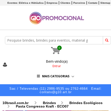
Eventos: Elétrica e Hidráulica
Empresa
Clientes
Parceiros
Contato
Sitemap
0
Bem-vindo(a)
Entrar
MAIS CATEGORIAS
Sac / Televendas (11) 2986-9535 ou 2762-4664
Email:
contato@g10.art.br
10brasil.com.br
Brindes
Brindes Ecológicos
Pasta Congresso Kraft - ECO07