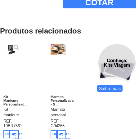
COTAR
Produtos relacionados
Conheça:
Kits Viagem
Saiba mais
Kit
Marmita
Manicure
Personalizada
Personalizad...
- G...
Kit
Marmita
manicure
personalizada,
personalizado
marmita
REF.:
REF.:
10BR7561
G94265
com 4
em PP
peças.
com
DETALHES
DETALHES
Conteúdo:
capacidade
colocar
colocar