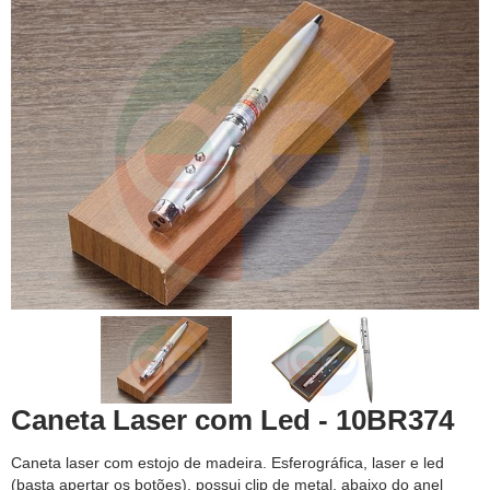
Caneta Laser com Led - 10BR374
Caneta laser com estojo de madeira. Esferográfica, laser e led
(basta apertar os botões), possui clip de metal, abaixo do anel