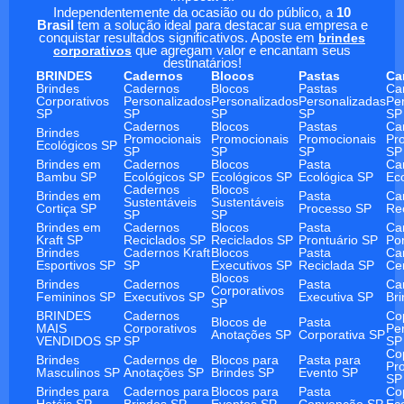
Independentemente da ocasião ou do público, a
10
Brasil
tem a solução ideal para destacar sua empresa e
conquistar resultados significativos. Aposte em
brindes
corporativos
que agregam valor e encantam seus
destinatários!
BRINDES
Cadernos
Blocos
Pastas
Ca
Brindes
Cadernos
Blocos
Pastas
Ca
Corporativos
Personalizados
Personalizados
Personalizadas
Pe
SP
SP
SP
SP
SP
Cadernos
Blocos
Pastas
Ca
Brindes
Promocionais
Promocionais
Promocionais
Pr
Ecológicos SP
SP
SP
SP
SP
Brindes em
Cadernos
Blocos
Pasta
Ca
Bambu SP
Ecológicos SP
Ecológicos SP
Ecológica SP
Ec
Cadernos
Blocos
Brindes em
Pasta
Ca
Sustentáveis
Sustentáveis
Cortiça SP
Processo SP
Re
SP
SP
Brindes em
Cadernos
Blocos
Pasta
Ca
Kraft SP
Reciclados SP
Reciclados SP
Prontuário SP
Po
Brindes
Cadernos Kraft
Blocos
Pasta
Ca
Esportivos SP
SP
Executivos SP
Reciclada SP
Ce
Blocos
Brindes
Cadernos
Pasta
Ca
Corporativos
Femininos SP
Executivos SP
Executiva SP
Br
SP
BRINDES
Cadernos
Co
Blocos de
Pasta
MAIS
Corporativos
Pe
Anotações SP
Corporativa SP
VENDIDOS SP
SP
SP
Co
Brindes
Cadernos de
Blocos para
Pasta para
Pr
Masculinos SP
Anotações SP
Brindes SP
Evento SP
SP
Brindes para
Cadernos para
Blocos para
Pasta
Co
Hotéis SP
Brindes SP
Eventos SP
Convenção SP
Ec