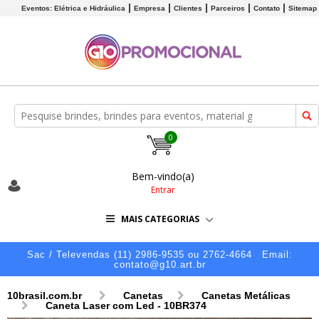
Eventos: Elétrica e Hidráulica
Empresa
Clientes
Parceiros
Contato
Sitemap
0
Bem-vindo(a)
Entrar
MAIS CATEGORIAS
Sac / Televendas (11) 2986-9535 ou 2762-4664
Email:
contato@g10.art.br
10brasil.com.br
Canetas
Canetas Metálicas
Caneta Laser com Led - 10BR374