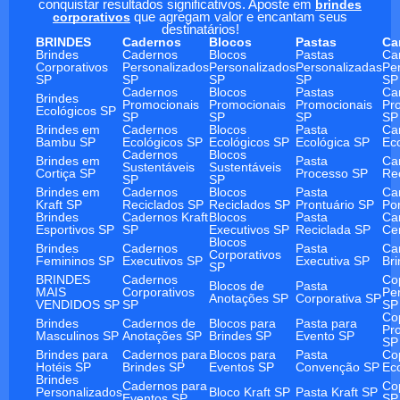
conquistar resultados significativos. Aposte em
brindes
corporativos
que agregam valor e encantam seus
destinatários!
BRINDES
Cadernos
Blocos
Pastas
Ca
Brindes
Cadernos
Blocos
Pastas
Ca
Corporativos
Personalizados
Personalizados
Personalizadas
Pe
SP
SP
SP
SP
SP
Cadernos
Blocos
Pastas
Ca
Brindes
Promocionais
Promocionais
Promocionais
Pr
Ecológicos SP
SP
SP
SP
SP
Brindes em
Cadernos
Blocos
Pasta
Ca
Bambu SP
Ecológicos SP
Ecológicos SP
Ecológica SP
Ec
Cadernos
Blocos
Brindes em
Pasta
Ca
Sustentáveis
Sustentáveis
Cortiça SP
Processo SP
Re
SP
SP
Brindes em
Cadernos
Blocos
Pasta
Ca
Kraft SP
Reciclados SP
Reciclados SP
Prontuário SP
Po
Brindes
Cadernos Kraft
Blocos
Pasta
Ca
Esportivos SP
SP
Executivos SP
Reciclada SP
Ce
Blocos
Brindes
Cadernos
Pasta
Ca
Corporativos
Femininos SP
Executivos SP
Executiva SP
Br
SP
BRINDES
Cadernos
Co
Blocos de
Pasta
MAIS
Corporativos
Pe
Anotações SP
Corporativa SP
VENDIDOS SP
SP
SP
Co
Brindes
Cadernos de
Blocos para
Pasta para
Pr
Masculinos SP
Anotações SP
Brindes SP
Evento SP
SP
Brindes para
Cadernos para
Blocos para
Pasta
Co
Hotéis SP
Brindes SP
Eventos SP
Convenção SP
Ec
Brindes
Cadernos para
Co
Personalizados
Bloco Kraft SP
Pasta Kraft SP
Eventos SP
SP