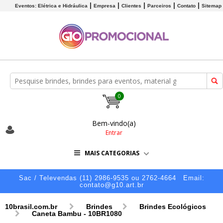
Eventos: Elétrica e Hidráulica
Empresa
Clientes
Parceiros
Contato
Sitemap
0
Bem-vindo(a)
Entrar
MAIS CATEGORIAS
Sac / Televendas (11) 2986-9535 ou 2762-4664
Email:
contato@g10.art.br
10brasil.com.br
Brindes
Brindes Ecológicos
Caneta Bambu - 10BR1080