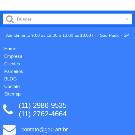
carrinho
kraft
na parte
240gr,
inferior,
impressão
aciona
em 1
por
cor,
clique.
acabamento:
Personalização
faca,
Atendimento 9:00 às 12:00 e 13:00 às 18:00 hr -
São Paulo
-
SP
em 1
corte/vinco
cor já
e
incluso.
Home
colagem,
medidas:
Empresa
25,5x
Clientes
36cm
Parceiros
(fechada).
BLOG
Contato
Sitemap
(11) 2986-9535
(11) 2762-4664
contato@g10.art.br