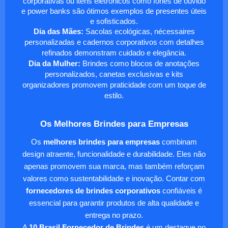
corporativas ou itens eletrônicos como fones de ouvido
e power banks são ótimos exemplos de presentes úteis
e sofisticados.
Dia das Mães:
Sacolas ecológicas, nécessaires
personalizadas e cadernos corporativos com detalhes
refinados demonstram cuidado e elegância.
Dia da Mulher:
Brindes como blocos de anotações
personalizados, canetas exclusivas e kits
organizadores promovem praticidade com um toque de
estilo.
Os Melhores Brindes para Empresas
Os
melhores brindes para empresas
combinam
design atraente, funcionalidade e durabilidade. Eles não
apenas promovem sua marca, mas também reforçam
valores como sustentabilidade e inovação. Contar com
fornecedores de brindes corporativos
confiáveis é
essencial para garantir produtos de alta qualidade e
entrega no prazo.
A
10 Brasil Fornecedor de Brindes
é um destaque no