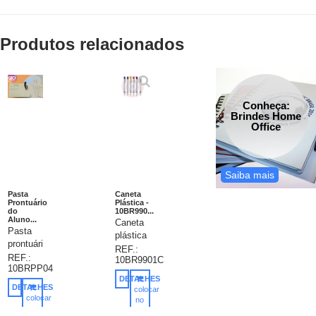
Produtos relacionados
Conheça:
Brindes Home
Office
Saiba mais
Pasta
Caneta
Prontuário
Plástica -
do
10BR990...
Aluno...
Caneta
Pasta
plástica
prontuário
branca
REF.:
do
REF.:
10BR9901C
com
10BRPP04
aluno,
detalhes
DETALHES
confeccionada
coloridos.
DETALHES
colocar
em
colocar
Possui
no
papel
no
carrinho
um anel