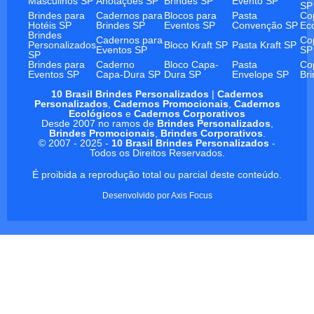
Masculinos SP
Anotações SP
Brindes SP
Evento SP
SP
Brindes para
Cadernos para
Blocos para
Pasta
Co
Hotéis SP
Brindes SP
Eventos SP
Convenção SP
Ec
Brindes
Cadernos para
Co
Personalizados
Bloco Kraft SP
Pasta Kraft SP
Eventos SP
SP
SP
Brindes para
Caderno
Bloco Capa-
Pasta
Co
Eventos SP
Capa-Dura SP
Dura SP
Envelope SP
Br
10 Brasil Brindes Personalizados
|
Cadernos
Personalizados
,
Cadernos Promocionais
,
Cadernos
Ecológicos
e
Cadernos Corporativos
Desde 2007 no ramos de
Brindes Personalizados
,
Brindes Promocionais
,
Brindes Corporativos
.
© 2007 - 2025 -
10 Brasil Brindes Personalizados
-
Todos os Direitos Reservados.
É proibida a reprodução total ou parcial deste conteúdo.
Desenvolvido por
Axis Focus