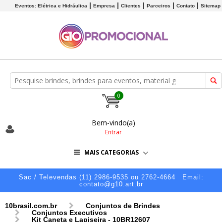
Eventos: Elétrica e Hidráulica
Empresa
Clientes
Parceiros
Contato
Sitemap
0
Bem-vindo(a)
Entrar
MAIS CATEGORIAS
Sac / Televendas (11) 2986-9535 ou 2762-4664
Email:
contato@g10.art.br
10brasil.com.br
Conjuntos de Brindes
Conjuntos Executivos
Kit Caneta e Lapiseira - 10BR12607