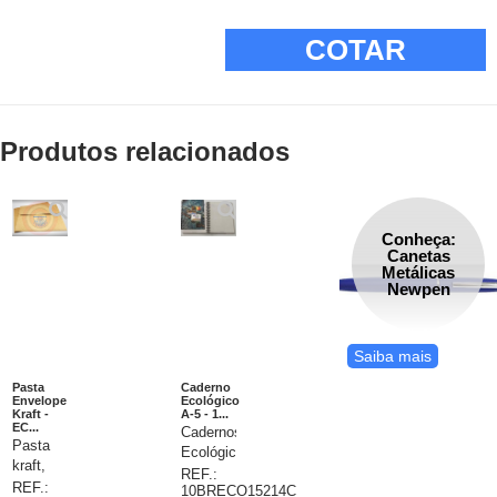
COTAR
Produtos relacionados
Conheça:
Canetas
Metálicas
Newpen
Saiba mais
Pasta
Caderno
Envelope
Ecológico
Kraft -
A-5 - 1...
EC...
Cadernos
Pasta
Ecológicos,
kraft,
A-5,
REF.:
pasta
REF.:
10BRECO15214C
capa