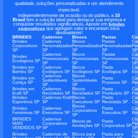
qualidade, soluções personalizadas e um atendimento
impecável.
Independentemente da ocasião ou do público, a
10
Brasil
tem a solução ideal para destacar sua empresa e
conquistar resultados significativos. Aposte em
brindes
corporativos
que agregam valor e encantam seus
destinatários!
BRINDES
Cadernos
Blocos
Pastas
Ca
Brindes
Cadernos
Blocos
Pastas
Ca
Corporativos
Personalizados
Personalizados
Personalizadas
Pe
SP
SP
SP
SP
SP
Cadernos
Blocos
Pastas
Ca
Brindes
Promocionais
Promocionais
Promocionais
Pr
Ecológicos SP
SP
SP
SP
SP
Brindes em
Cadernos
Blocos
Pasta
Ca
Bambu SP
Ecológicos SP
Ecológicos SP
Ecológica SP
Ec
Cadernos
Blocos
Brindes em
Pasta
Ca
Sustentáveis
Sustentáveis
Cortiça SP
Processo SP
Re
SP
SP
Brindes em
Cadernos
Blocos
Pasta
Ca
Kraft SP
Reciclados SP
Reciclados SP
Prontuário SP
Po
Brindes
Cadernos Kraft
Blocos
Pasta
Ca
Esportivos SP
SP
Executivos SP
Reciclada SP
Ce
Blocos
Brindes
Cadernos
Pasta
Ca
Corporativos
Femininos SP
Executivos SP
Executiva SP
Br
SP
BRINDES
Cadernos
Co
Blocos de
Pasta
MAIS
Corporativos
Pe
Anotações SP
Corporativa SP
VENDIDOS SP
SP
SP
Co
Brindes
Cadernos de
Blocos para
Pasta para
Pr