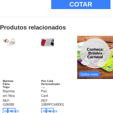
COTAR
Produtos relacionados
Conheça:
Brindes
Carnaval
Saiba mais
Marmita
Pen Card
Fibra
Personalizado
Trigo
- ...
Marmita
Pen
em fibra
Card
de trigo
Personalizado,
REF.:
REF.:
G06089
10BRPCARD01
com
personalização
tampa
em 1
DETALHES
DETALHES