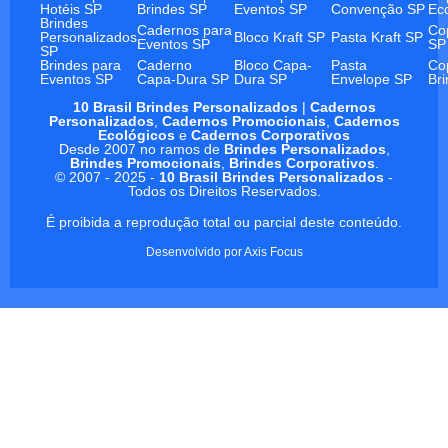
Hotéis SP
Brindes SP
Eventos SP
Convenção SP
Ec
Brindes
Cadernos para
Co
Personalizados
Bloco Kraft SP
Pasta Kraft SP
Eventos SP
SP
SP
Brindes para
Caderno
Bloco Capa-
Pasta
Co
Eventos SP
Capa-Dura SP
Dura SP
Envelope SP
Br
10 Brasil Brindes Personalizados
|
Cadernos
Personalizados
,
Cadernos Promocionais
,
Cadernos
Ecológicos
e
Cadernos Corporativos
Desde 2007 no ramos de
Brindes Personalizados
,
Brindes Promocionais
,
Brindes Corporativos
.
© 2007 - 2025 -
10 Brasil Brindes Personalizados
-
Todos os Direitos Reservados.
É proibida a reprodução total ou parcial deste conteúdo.
Desenvolvido por
Axis Focus