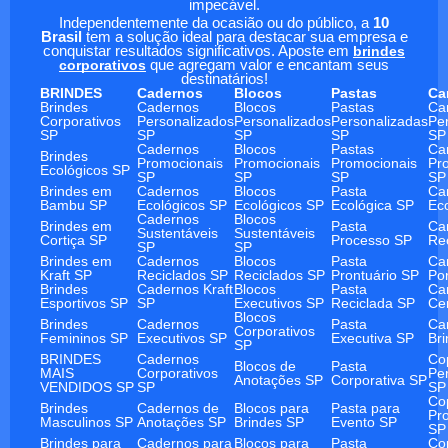
impecável.
Independentemente da ocasião ou do público, a
10
Brasil
tem a solução ideal para destacar sua empresa e
conquistar resultados significativos. Aposte em
brindes
corporativos
que agregam valor e encantam seus
destinatários!
BRINDES
Cadernos
Blocos
Pastas
Ca
Brindes
Cadernos
Blocos
Pastas
Ca
Corporativos
Personalizados
Personalizados
Personalizadas
Pe
SP
SP
SP
SP
SP
Cadernos
Blocos
Pastas
Ca
Brindes
Promocionais
Promocionais
Promocionais
Pr
Ecológicos SP
SP
SP
SP
SP
Brindes em
Cadernos
Blocos
Pasta
Ca
Bambu SP
Ecológicos SP
Ecológicos SP
Ecológica SP
Ec
Cadernos
Blocos
Brindes em
Pasta
Ca
Sustentáveis
Sustentáveis
Cortiça SP
Processo SP
Re
SP
SP
Brindes em
Cadernos
Blocos
Pasta
Ca
Kraft SP
Reciclados SP
Reciclados SP
Prontuário SP
Po
Brindes
Cadernos Kraft
Blocos
Pasta
Ca
Esportivos SP
SP
Executivos SP
Reciclada SP
Ce
Blocos
Brindes
Cadernos
Pasta
Ca
Corporativos
Femininos SP
Executivos SP
Executiva SP
Br
SP
BRINDES
Cadernos
Co
Blocos de
Pasta
MAIS
Corporativos
Pe
Anotações SP
Corporativa SP
VENDIDOS SP
SP
SP
Co
Brindes
Cadernos de
Blocos para
Pasta para
Pr
Masculinos SP
Anotações SP
Brindes SP
Evento SP
SP
Brindes para
Cadernos para
Blocos para
Pasta
Co