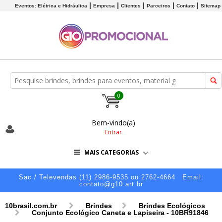
Eventos: Elétrica e Hidráulica
Empresa
Clientes
Parceiros
Contato
Sitemap
0
Bem-vindo(a)
Entrar
MAIS CATEGORIAS
Sac / Televendas (11) 2986-9535 ou 2762-4664
Email:
contato@g10.art.br
10brasil.com.br
Brindes
Brindes Ecológicos
Conjunto Ecológico Caneta e Lapiseira - 10BR91846