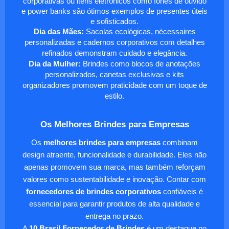
corporativas ou itens eletrônicos como fones de ouvido
e power banks são ótimos exemplos de presentes úteis
e sofisticados.
Dia das Mães:
Sacolas ecológicas, nécessaires
personalizadas e cadernos corporativos com detalhes
refinados demonstram cuidado e elegância.
Dia da Mulher:
Brindes como blocos de anotações
personalizados, canetas exclusivas e kits
organizadores promovem praticidade com um toque de
estilo.
Os Melhores Brindes para Empresas
Os
melhores brindes para empresas
combinam
design atraente, funcionalidade e durabilidade. Eles não
apenas promovem sua marca, mas também reforçam
valores como sustentabilidade e inovação. Contar com
fornecedores de brindes corporativos
confiáveis é
essencial para garantir produtos de alta qualidade e
entrega no prazo.
A
10 Brasil Fornecedor de Brindes
é um destaque no