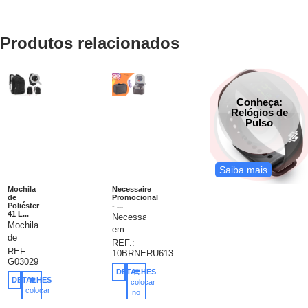
Produtos relacionados
Conheça:
Relógios de
Pulso
Saiba mais
Mochila
Necessaire
de
Promocional
Poliéster
- ...
41 L...
Necessaire
Mochila
em
de
tecido
REF.:
poliéster
REF.:
10BRNERU613
polyester,
G03029
41 litros
com
DETALHES
com
excelente
DETALHES
colocar
três
colocar
espaço
no
compartimentos,
no
carrinho
interno,