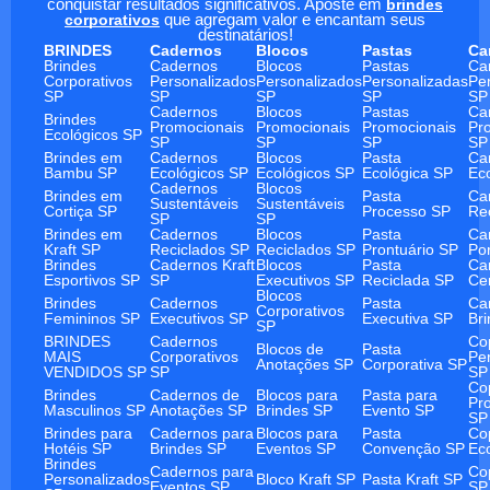
conquistar resultados significativos. Aposte em
brindes
corporativos
que agregam valor e encantam seus
destinatários!
BRINDES
Cadernos
Blocos
Pastas
Ca
Brindes
Cadernos
Blocos
Pastas
Ca
Corporativos
Personalizados
Personalizados
Personalizadas
Pe
SP
SP
SP
SP
SP
Cadernos
Blocos
Pastas
Ca
Brindes
Promocionais
Promocionais
Promocionais
Pr
Ecológicos SP
SP
SP
SP
SP
Brindes em
Cadernos
Blocos
Pasta
Ca
Bambu SP
Ecológicos SP
Ecológicos SP
Ecológica SP
Ec
Cadernos
Blocos
Brindes em
Pasta
Ca
Sustentáveis
Sustentáveis
Cortiça SP
Processo SP
Re
SP
SP
Brindes em
Cadernos
Blocos
Pasta
Ca
Kraft SP
Reciclados SP
Reciclados SP
Prontuário SP
Po
Brindes
Cadernos Kraft
Blocos
Pasta
Ca
Esportivos SP
SP
Executivos SP
Reciclada SP
Ce
Blocos
Brindes
Cadernos
Pasta
Ca
Corporativos
Femininos SP
Executivos SP
Executiva SP
Br
SP
BRINDES
Cadernos
Co
Blocos de
Pasta
MAIS
Corporativos
Pe
Anotações SP
Corporativa SP
VENDIDOS SP
SP
SP
Co
Brindes
Cadernos de
Blocos para
Pasta para
Pr
Masculinos SP
Anotações SP
Brindes SP
Evento SP
SP
Brindes para
Cadernos para
Blocos para
Pasta
Co
Hotéis SP
Brindes SP
Eventos SP
Convenção SP
Ec
Brindes
Cadernos para
Co
Personalizados
Bloco Kraft SP
Pasta Kraft SP
Eventos SP
SP