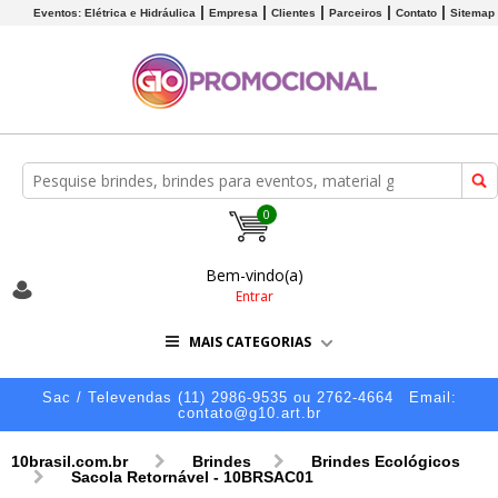
Eventos: Elétrica e Hidráulica
Empresa
Clientes
Parceiros
Contato
Sitemap
0
Bem-vindo(a)
Entrar
MAIS CATEGORIAS
Sac / Televendas (11) 2986-9535 ou 2762-4664
Email:
contato@g10.art.br
10brasil.com.br
Brindes
Brindes Ecológicos
Sacola Retornável - 10BRSAC01