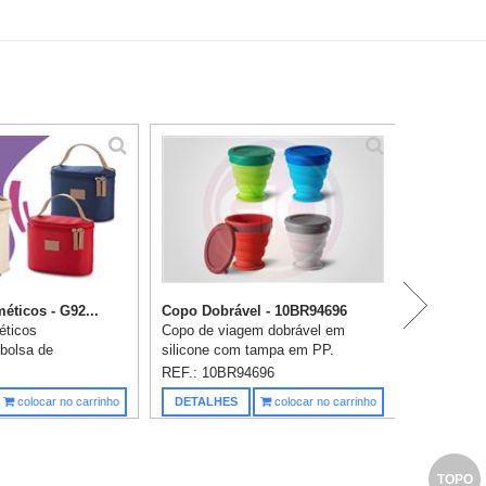
P
P
éticos - G92...
Copo Dobrável - 10BR94696
éticos
Copo de viagem dobrável em
 bolsa de
silicone com tampa em PP.
 microfibra com
Contém uma argola na base que
REF.: 10BR94696
intético e zíper
serve como pega ou para pendurar.
Saiba m
colocar no carrinho
DETALHES
colocar no carrinho
: 180 x 120 x 100
Copo com capacidade até 240 ml.
o em ...
Food g...
TOPO