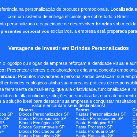
eferência na personalização de produtos promocionais.
Localizada 
com um sistema de entrega eficiente que cobre todo o Brasil.
ento personalizado e capacidade de desenvolver
brindes
sob medida 
presentes corporativos
exclusivos, a empresa está preparada para
Vantagens de Investir em Brindes Personalizados
 o logotipo ou slogan da empresa reforçam a identidade visual e a
co:
Presentear clientes e colaboradores cria uma conexão emocional e
Mercado:
Produtos inovadores e personalizados destacam sua empre
her brindes ecológicos alinha sua marca às práticas de responsabili
 ferramenta de marketing, que alia criatividade, funcionalidade e i
odutos de alta qualidade, soluções personalizadas e um atendimento
 a solução ideal para destacar sua empresa e conquistar resultados 
valor e encantam seus destinatários!
Blocos
Pastas
C
dos SP
Blocos Personalizados SP
Pastas Personalizadas SP
Ca
is SP
Blocos Promocionais SP
Pastas Promocionais SP
Ca
SP
Blocos Ecológicos SP
Pasta Ecológica SP
Ca
s SP
Blocos Sustentáveis SP
Pasta Processo SP
Ca
SP
Blocos Reciclados SP
Pasta Prontuário SP
Ca
Blocos Executivos SP
Pasta Reciclada SP
C