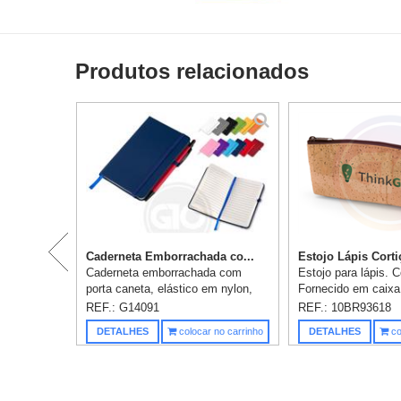
Produtos relacionados
Caderneta Emborrachada co...
Estojo Lápis Cortiç
Caderneta emborrachada com
Estojo para lápis. C
porta caneta, elástico em nylon,
Fornecido em caixa 
marcador de página em cetim e fita
x 30 mm - Caixa: 2
REF.: G14091
REF.: 10BR93618
elástica de nylon para fechar.
mm. Personalização
DETALHES
colocar no carrinho
DETALHES
co
Contém aproximadamente 80 fol...
incluso.