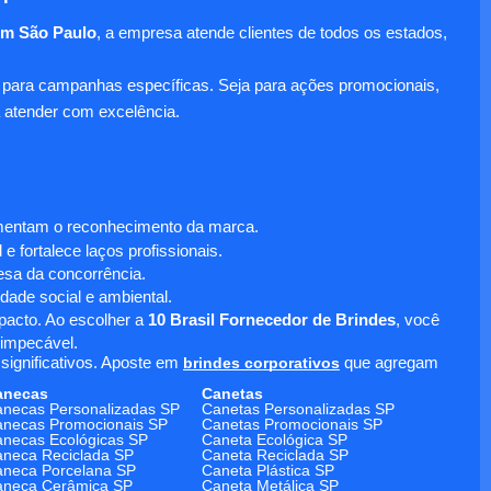
em São Paulo
, a empresa atende clientes de todos os estados,
para campanhas específicas. Seja para ações promocionais,
 atender com excelência.
umentam o reconhecimento da marca.
 fortalece laços profissionais.
sa da concorrência.
dade social e ambiental.
mpacto. Ao escolher a
10 Brasil Fornecedor de Brindes
, você
 impecável.
significativos. Aposte em
brindes corporativos
que agregam
anecas
Canetas
necas Personalizadas SP
Canetas Personalizadas SP
necas Promocionais SP
Canetas Promocionais SP
necas Ecológicas SP
Caneta Ecológica SP
neca Reciclada SP
Caneta Reciclada SP
neca Porcelana SP
Caneta Plástica SP
aneca Cerâmica SP
Caneta Metálica SP