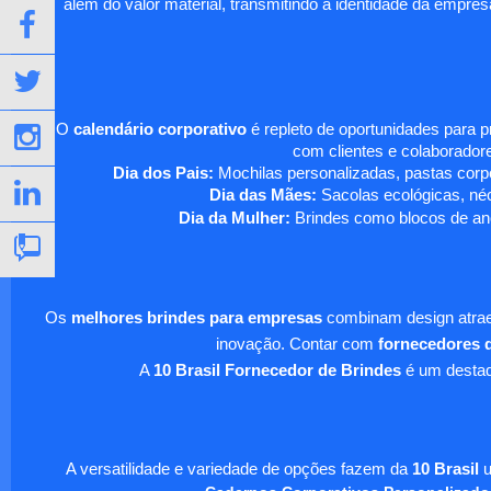
além do valor material, transmitindo a identidade da empre
O
calendário corporativo
é repleto de oportunidades para 
com clientes e colaboradore
Dia dos Pais:
Mochilas personalizadas, pastas corpo
Dia das Mães:
Sacolas ecológicas, néc
Dia da Mulher:
Brindes como blocos de ano
Os
melhores brindes para empresas
combinam design atraen
inovação. Contar com
fornecedores d
A
10 Brasil Fornecedor de Brindes
é um destaqu
A versatilidade e variedade de opções fazem da
10 Brasil
u