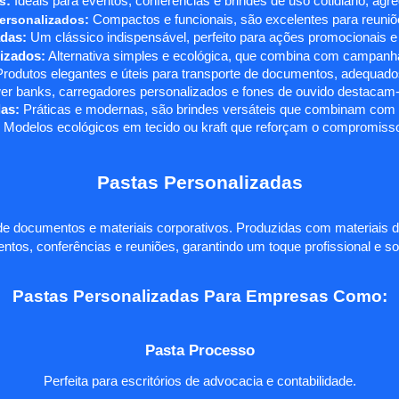
s
:
Ideais para eventos, conferências e brindes de uso cotidiano, agr
ersonalizados
:
Compactos e funcionais, são excelentes para reuniõe
das:
Um clássico indispensável, perfeito para ações promocionais e
izados:
Alternativa simples e ecológica, que combina com campanha
rodutos elegantes e úteis para transporte de documentos, adequados
r banks, carregadores personalizados e fones de ouvido destacam-s
as:
Práticas e modernas, são brindes versáteis que combinam com q
 Modelos ecológicos em tecido ou kraft que reforçam o compromisso
Pastas Personalizadas
e documentos e materiais corporativos. Produzidas com materiais d
ntos, conferências e reuniões, garantindo um toque profissional e so
Pastas Personalizadas Para Empresas Como:
Pasta Processo
Perfeita para escritórios de advocacia e contabilidade.