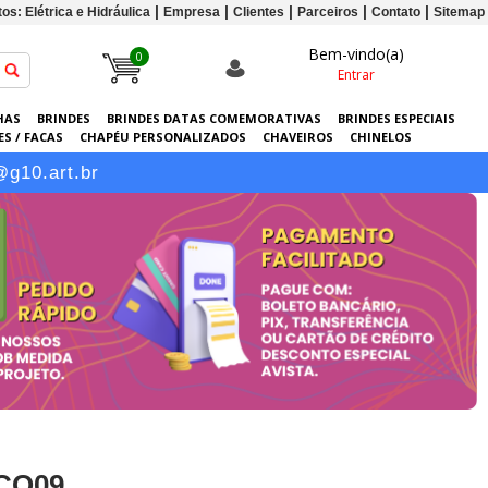
os: Elétrica e Hidráulica
Empresa
Clientes
Parceiros
Contato
Sitemap
Bem-vindo(a)
0
Entrar
HAS
BRINDES
BRINDES DATAS COMEMORATIVAS
BRINDES ESPECIAIS
S / FACAS
CHAPÉU PERSONALIZADOS
CHAVEIROS
CHINELOS
ERSONALIZADAS
GRÁFICA
GUARDA-CHUVAS
KITS
LANÇAMENTOS
@g10.art.br
ECO09