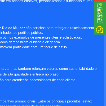
tir em brindes criativos, personalizados e funcionais é uma
WHATSAPP
A
T
N
D
I
M
E
N
T
O
V
I
A
E
e
Dia da Mulher
são perfeitas para reforçar o relacionamento
nhados ao perfil do público.
o ótimos exemplos de presentes úteis e sofisticados.
inados demonstram cuidado e elegância.
omovem praticidade com um toque de estilo.
 marca, mas também reforçam valores como sustentabilidade e
s de alta qualidade e entrega no prazo.
ão para atender às necessidades de cada cliente.
anhas promocionais. Entre os principais produtos, estão: