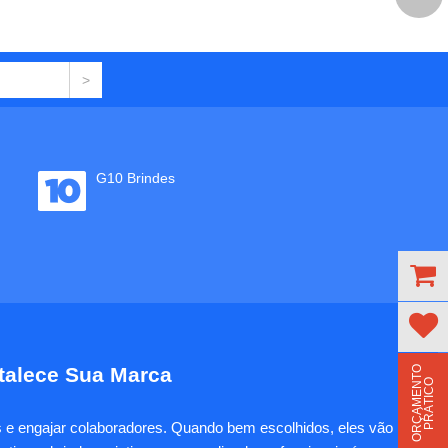
G10 Brindes
rtalece Sua Marca
O
R
Ç
A
M
E
N
T
O
P
R
Á
T
I
C
O
es e engajar colaboradores. Quando bem escolhidos, eles vão