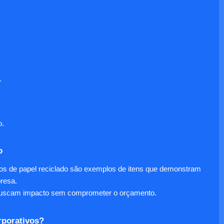
.
o.
o
nos de papel reciclado são exemplos de itens que demonstram
presa.
e buscam impacto sem comprometer o orçamento.
rporativos?