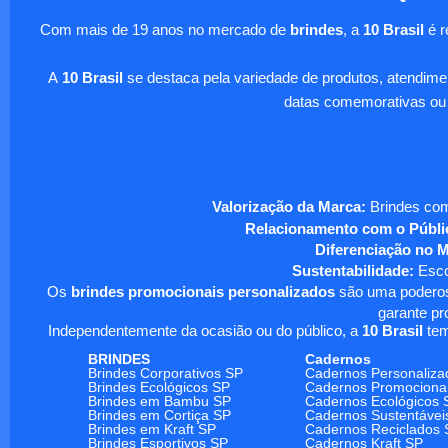
Com mais de 19 anos no mercado de
brindes
, a
10 Brasil
é r
A
10 Brasil
se destaca pela variedade de produtos, atendim
datas comemorativas ou
Valorização da Marca:
Brindes com
Relacionamento com o Públi
Diferenciação no 
Sustentabilidade:
Escol
Os
brindes promocionais personalizados
são uma poderosa
garante pr
Independentemente da ocasião ou do público, a
10 Brasil
tem
BRINDES
Cadernos
Brindes Corporativos SP
Cadernos Personaliza
Brindes Ecológicos SP
Cadernos Promociona
Brindes em Bambu SP
Cadernos Ecológicos 
Brindes em Cortiça SP
Cadernos Sustentávei
Brindes em Kraft SP
Cadernos Reciclados 
Brindes Esportivos SP
Cadernos Kraft SP