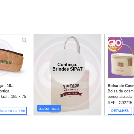
Conheça:
Brindes SIPAT
a - 10...
Bolsa de Cosm
ortiça.
Bolsa de cosm
kraft. 195 x 75
personalizada,
02 x 97 x 22
cosméticos em
REF.: G92715
 em transfer já
detalhe em c. s
Saiba mais
locar no carrinho
DETALHES
duplo. Medidas
mm. 1 Gravaçã