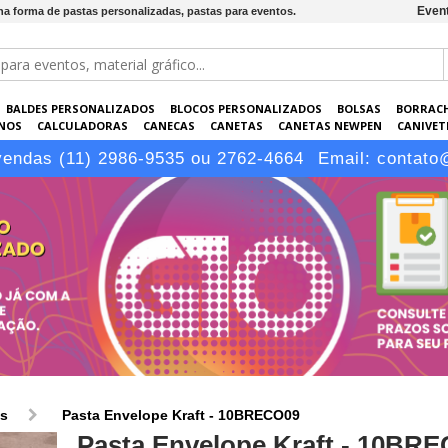
Event
na forma de pastas personalizadas, pastas para eventos.
BALDES PERSONALIZADOS
BLOCOS PERSONALIZADOS
BOLSAS
BORRAC
NOS
CALCULADORAS
CANECAS
CANETAS
CANETAS NEWPEN
CANIVETE
POS
ELETRÔNICOS
EMBALAGENS
ESCRITÓRIO
EVENTOS
GARRAFAS P
vendas (11) 2986-9535 ou 2762-4664
Email:
contato
LÁPIS
os
Pasta Envelope Kraft - 10BRECO09
Pasta Envelope Kraft - 10BR