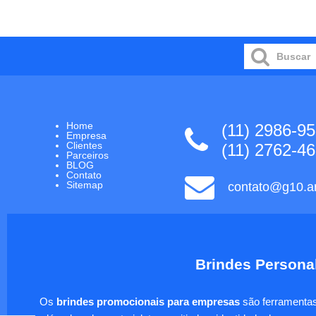
Home
(11) 2986-9
Empresa
Clientes
(11) 2762-4
Parceiros
BLOG
Contato
Sitemap
contato@g10.ar
Brindes Personal
Os
brindes promocionais para empresas
são ferramentas 