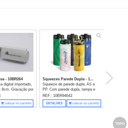
P
sa - 10BR264
Squeezes Parede Dupla - 1...
 digital importado,
Squeeze de parede dupla. AS e
 8cm. Gravação por
PP. Com parede dupla, tampa e
tampografia com 01
antideslizante na base.
4
REF.: 10BR94642
. Não acompanha
Capacidade: 520 ml. Food grade.
Saiba m
colocar no carrinho
DETALHES
colocar no carrinho
ø77 x 230 mm. Gravação em 1 cor
já incl...
TOPO