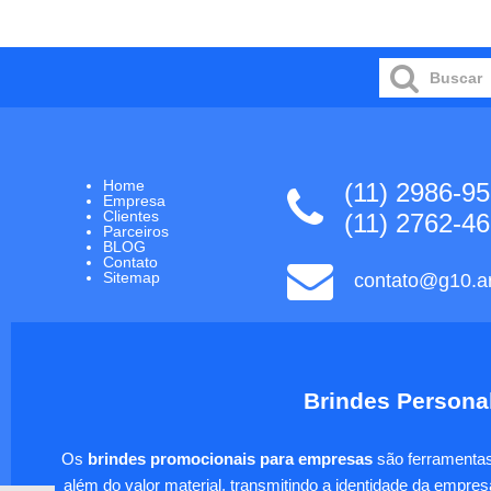
Home
(11) 2986-9
Empresa
Clientes
(11) 2762-4
Parceiros
BLOG
Contato
Sitemap
contato@g10.ar
Brindes Personal
Os
brindes promocionais para empresas
são ferramentas 
além do valor material, transmitindo a identidade da empre