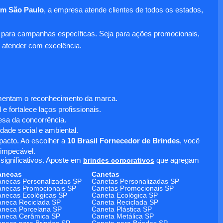
em São Paulo
, a empresa atende clientes de todos os estados,
para campanhas específicas. Seja para ações promocionais,
 atender com excelência.
umentam o reconhecimento da marca.
 fortalece laços profissionais.
sa da concorrência.
dade social e ambiental.
mpacto. Ao escolher a
10 Brasil Fornecedor de Brindes
, você
 impecável.
significativos. Aposte em
brindes corporativos
que agregam
anecas
Canetas
necas Personalizadas SP
Canetas Personalizadas SP
necas Promocionais SP
Canetas Promocionais SP
necas Ecológicas SP
Caneta Ecológica SP
neca Reciclada SP
Caneta Reciclada SP
neca Porcelana SP
Caneta Plástica SP
aneca Cerâmica SP
Caneta Metálica SP
neca para Brindes SP
Caneta para Brindes SP