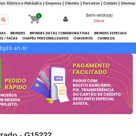
os: Elétrica e Hidráulica
Empresa
Clientes
Parceiros
Contato
Sitemap
Bem-vindo(a)
0
Entrar
HAS
BRINDES
BRINDES DATAS COMEMORATIVAS
BRINDES ESPECIAIS
S / FACAS
CHAPÉU PERSONALIZADOS
CHAVEIROS
CHINELOS
ERSONALIZADAS
GRÁFICA
GUARDA-CHUVAS
KITS
LANÇAMENTOS
@g10.art.br
zado - G15222