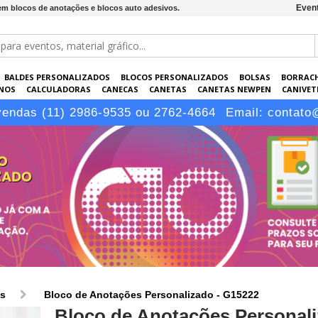
Event
 em blocos de anotações e blocos auto adesivos.
BALDES PERSONALIZADOS
BLOCOS PERSONALIZADOS
BOLSAS
BORRAC
NOS
CALCULADORAS
CANECAS
CANETAS
CANETAS NEWPEN
CANIVETE
POS
ELETRÔNICOS
EMBALAGENS
ESCRITÓRIO
EVENTOS
GARRAFAS P
vendas (11) 2986-9535 ou 2762-4664
Email:
contato
LÁPIS
os
Bloco de Anotações Personalizado - G15222
Bloco de Anotações Personali