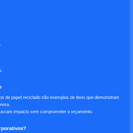
.
o.
o
nos de papel reciclado são exemplos de itens que demonstram
presa.
e buscam impacto sem comprometer o orçamento.
rporativos?