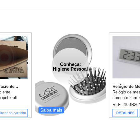
Conheça:
Higiene Pessoal
aciente...
Relógio de Me
ciente,
Relógio de mesa
apel kraft
somente 2cm x
m 1 cor,
serigrafia ou 
REF.: 10BR26
orte/vinco e
cor já inclusa
Saiba mais
locar no carrinho
DETALHES
 26x36cm.
bateria/pilha.