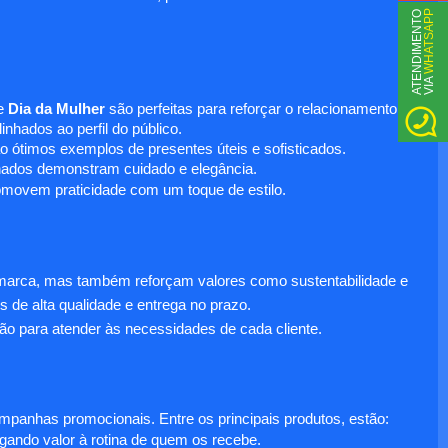
WHATSAPP
A
T
N
D
I
M
E
N
T
O
V
I
A
E
e
Dia da Mulher
são perfeitas para reforçar o relacionamento
nhados ao perfil do público.
o ótimos exemplos de presentes úteis e sofisticados.
inados demonstram cuidado e elegância.
omovem praticidade com um toque de estilo.
 marca, mas também reforçam valores como sustentabilidade e
s de alta qualidade e entrega no prazo.
ão para atender às necessidades de cada cliente.
anhas promocionais. Entre os principais produtos, estão:
egando valor à rotina de quem os recebe.