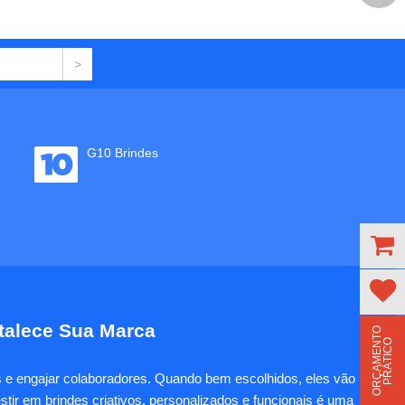
G10 Brindes
rtalece Sua Marca
O
R
Ç
A
M
E
N
T
O
P
R
Á
T
I
C
O
es e engajar colaboradores. Quando bem escolhidos, eles vão
tir em brindes criativos, personalizados e funcionais é uma