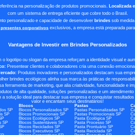
eferência na personalização de produtos promocionais.
Localizada 
com um sistema de entrega eficiente que cobre todo o Brasil.
ento personalizado e capacidade de desenvolver
brindes
sob medida 
presentes corporativos
exclusivos, a empresa está preparada para
Vantagens de Investir em Brindes Personalizados
 o logotipo ou slogan da empresa reforçam a identidade visual e a
co:
Presentear clientes e colaboradores cria uma conexão emocional e
Mercado:
Produtos inovadores e personalizados destacam sua empre
her brindes ecológicos alinha sua marca às práticas de responsabili
 ferramenta de marketing, que alia criatividade, funcionalidade e i
odutos de alta qualidade, soluções personalizadas e um atendimento
 a solução ideal para destacar sua empresa e conquistar resultados 
valor e encantam seus destinatários!
Blocos
Pastas
C
dos SP
Blocos Personalizados SP
Pastas Personalizadas SP
Ca
is SP
Blocos Promocionais SP
Pastas Promocionais SP
Ca
SP
Blocos Ecológicos SP
Pasta Ecológica SP
Ca
s SP
Blocos Sustentáveis SP
Pasta Processo SP
Ca
SP
Blocos Reciclados SP
Pasta Prontuário SP
Ca
Blocos Executivos SP
Pasta Reciclada SP
C
SP
Blocos Corporativos SP
Pasta Executiva SP
Ca