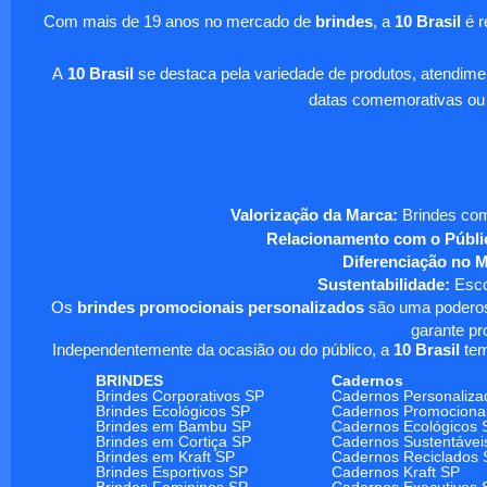
Com mais de 19 anos no mercado de
brindes
, a
10 Brasil
é r
A
10 Brasil
se destaca pela variedade de produtos, atendim
datas comemorativas ou
Valorização da Marca:
Brindes com
Relacionamento com o Públi
Diferenciação no 
Sustentabilidade:
Escol
Os
brindes promocionais personalizados
são uma poderosa
garante pr
Independentemente da ocasião ou do público, a
10 Brasil
tem
BRINDES
Cadernos
Brindes Corporativos SP
Cadernos Personaliza
Brindes Ecológicos SP
Cadernos Promociona
Brindes em Bambu SP
Cadernos Ecológicos 
Brindes em Cortiça SP
Cadernos Sustentávei
Brindes em Kraft SP
Cadernos Reciclados 
Brindes Esportivos SP
Cadernos Kraft SP
Brindes Femininos SP
Cadernos Executivos 