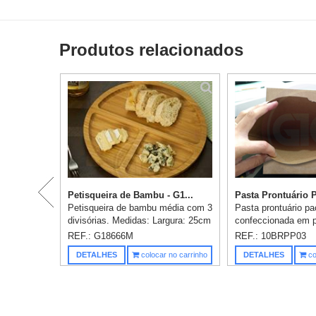
Produtos relacionados
Petisqueira de Bambu - G1...
Pasta Prontuário P
Petisqueira de bambu média com 3
Pasta prontuário pa
divisórias. Medidas: Largura: 25cm
confeccionada em p
x Espessura: 1,6cm x
280gr, impressão e
REF.: G18666M
REF.: 10BRPP03
Comprimento: 25cm.
acabamento: faca, c
DETALHES
colocar no carrinho
DETALHES
co
Personalização inclusa.
colagem, medidas: