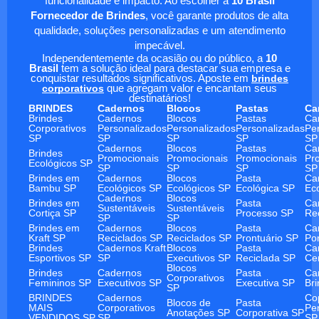
funcionalidade e impacto. Ao escolher a
10 Brasil
Fornecedor de Brindes
, você garante produtos de alta
qualidade, soluções personalizadas e um atendimento
impecável.
Independentemente da ocasião ou do público, a
10
Brasil
tem a solução ideal para destacar sua empresa e
conquistar resultados significativos. Aposte em
brindes
corporativos
que agregam valor e encantam seus
destinatários!
BRINDES
Cadernos
Blocos
Pastas
Ca
Brindes
Cadernos
Blocos
Pastas
Ca
Corporativos
Personalizados
Personalizados
Personalizadas
Pe
SP
SP
SP
SP
SP
Cadernos
Blocos
Pastas
Ca
Brindes
Promocionais
Promocionais
Promocionais
Pr
Ecológicos SP
SP
SP
SP
SP
Brindes em
Cadernos
Blocos
Pasta
Ca
Bambu SP
Ecológicos SP
Ecológicos SP
Ecológica SP
Ec
Cadernos
Blocos
Brindes em
Pasta
Ca
Sustentáveis
Sustentáveis
Cortiça SP
Processo SP
Re
SP
SP
Brindes em
Cadernos
Blocos
Pasta
Ca
Kraft SP
Reciclados SP
Reciclados SP
Prontuário SP
Po
Brindes
Cadernos Kraft
Blocos
Pasta
Ca
Esportivos SP
SP
Executivos SP
Reciclada SP
Ce
Blocos
Brindes
Cadernos
Pasta
Ca
Corporativos
Femininos SP
Executivos SP
Executiva SP
Br
SP
BRINDES
Cadernos
Co
Blocos de
Pasta
MAIS
Corporativos
Pe
Anotações SP
Corporativa SP
VENDIDOS SP
SP
SP