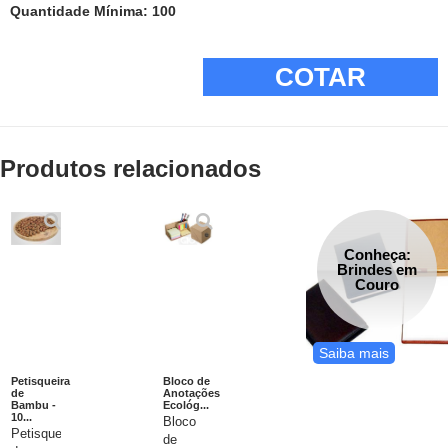
Quantidade Mínima: 100
COTAR
Produtos relacionados
Conheça:
Brindes em
Couro
Saiba mais
Petisqueira
Bloco de
de
Anotações
Bambu -
Ecológ...
10...
Bloco
Petisqueira
de