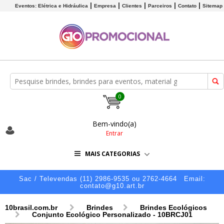
Eventos: Elétrica e Hidráulica
Empresa
Clientes
Parceiros
Contato
Sitemap
0
Bem-vindo(a)
Entrar
MAIS CATEGORIAS
Sac / Televendas (11) 2986-9535 ou 2762-4664
Email:
contato@g10.art.br
10brasil.com.br
Brindes
Brindes Ecológicos
Conjunto Ecológico Personalizado - 10BRCJ01