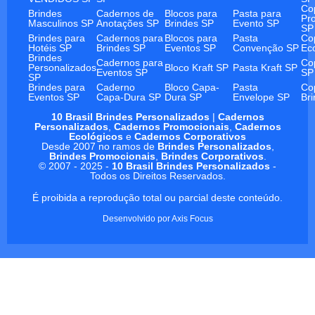
Co
Brindes
Cadernos de
Blocos para
Pasta para
Pr
Masculinos SP
Anotações SP
Brindes SP
Evento SP
SP
Brindes para
Cadernos para
Blocos para
Pasta
Co
Hotéis SP
Brindes SP
Eventos SP
Convenção SP
Ec
Brindes
Cadernos para
Co
Personalizados
Bloco Kraft SP
Pasta Kraft SP
Eventos SP
SP
SP
Brindes para
Caderno
Bloco Capa-
Pasta
Co
Eventos SP
Capa-Dura SP
Dura SP
Envelope SP
Br
10 Brasil Brindes Personalizados
|
Cadernos
Personalizados
,
Cadernos Promocionais
,
Cadernos
Ecológicos
e
Cadernos Corporativos
Desde 2007 no ramos de
Brindes Personalizados
,
Brindes Promocionais
,
Brindes Corporativos
.
© 2007 - 2025 -
10 Brasil Brindes Personalizados
-
Todos os Direitos Reservados.
É proibida a reprodução total ou parcial deste conteúdo.
Desenvolvido por
Axis Focus