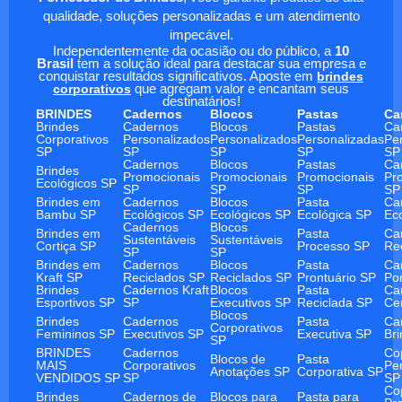
qualidade, soluções personalizadas e um atendimento
impecável.
Independentemente da ocasião ou do público, a
10
Brasil
tem a solução ideal para destacar sua empresa e
conquistar resultados significativos. Aposte em
brindes
corporativos
que agregam valor e encantam seus
destinatários!
BRINDES
Cadernos
Blocos
Pastas
Ca
Brindes
Cadernos
Blocos
Pastas
Ca
Corporativos
Personalizados
Personalizados
Personalizadas
Pe
SP
SP
SP
SP
SP
Cadernos
Blocos
Pastas
Ca
Brindes
Promocionais
Promocionais
Promocionais
Pr
Ecológicos SP
SP
SP
SP
SP
Brindes em
Cadernos
Blocos
Pasta
Ca
Bambu SP
Ecológicos SP
Ecológicos SP
Ecológica SP
Ec
Cadernos
Blocos
Brindes em
Pasta
Ca
Sustentáveis
Sustentáveis
Cortiça SP
Processo SP
Re
SP
SP
Brindes em
Cadernos
Blocos
Pasta
Ca
Kraft SP
Reciclados SP
Reciclados SP
Prontuário SP
Po
Brindes
Cadernos Kraft
Blocos
Pasta
Ca
Esportivos SP
SP
Executivos SP
Reciclada SP
Ce
Blocos
Brindes
Cadernos
Pasta
Ca
Corporativos
Femininos SP
Executivos SP
Executiva SP
Br
SP
BRINDES
Cadernos
Co
Blocos de
Pasta
MAIS
Corporativos
Pe
Anotações SP
Corporativa SP
VENDIDOS SP
SP
SP
Co
Brindes
Cadernos de
Blocos para
Pasta para