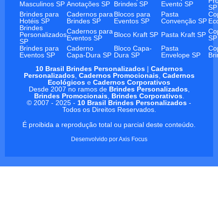
Pr
Masculinos SP
Anotações SP
Brindes SP
Evento SP
SP
Brindes para
Cadernos para
Blocos para
Pasta
Co
Hotéis SP
Brindes SP
Eventos SP
Convenção SP
Ec
Brindes
Cadernos para
Co
Personalizados
Bloco Kraft SP
Pasta Kraft SP
Eventos SP
SP
SP
Brindes para
Caderno
Bloco Capa-
Pasta
Co
Eventos SP
Capa-Dura SP
Dura SP
Envelope SP
Br
10 Brasil Brindes Personalizados
|
Cadernos
Personalizados
,
Cadernos Promocionais
,
Cadernos
Ecológicos
e
Cadernos Corporativos
Desde 2007 no ramos de
Brindes Personalizados
,
Brindes Promocionais
,
Brindes Corporativos
.
© 2007 - 2025 -
10 Brasil Brindes Personalizados
-
Todos os Direitos Reservados.
É proibida a reprodução total ou parcial deste conteúdo.
Desenvolvido por
Axis Focus