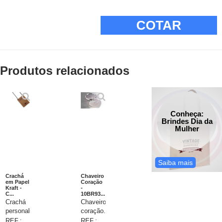
COTAR
Produtos relacionados
Conheça:
Brindes Dia da
Mulher
Saiba mais
Crachá
Chaveiro
em Papel
Coração
Kraft -
-
C...
10BR93...
Crachá
Chaveiro
personalizado
coração.
com
Alumínio.
REF.:
REF.: