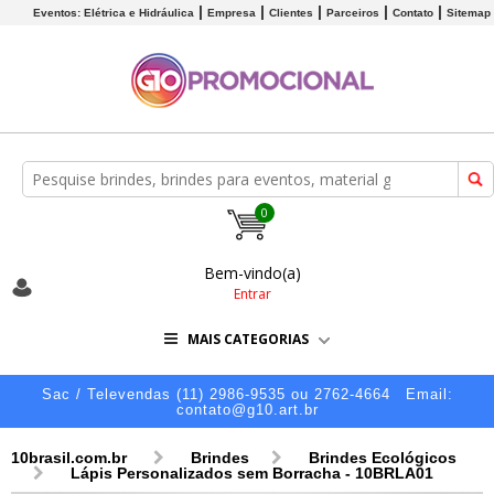
Eventos: Elétrica e Hidráulica
Empresa
Clientes
Parceiros
Contato
Sitemap
0
Bem-vindo(a)
Entrar
MAIS CATEGORIAS
Sac / Televendas (11) 2986-9535 ou 2762-4664
Email:
contato@g10.art.br
10brasil.com.br
Brindes
Brindes Ecológicos
Lápis Personalizados sem Borracha - 10BRLA01