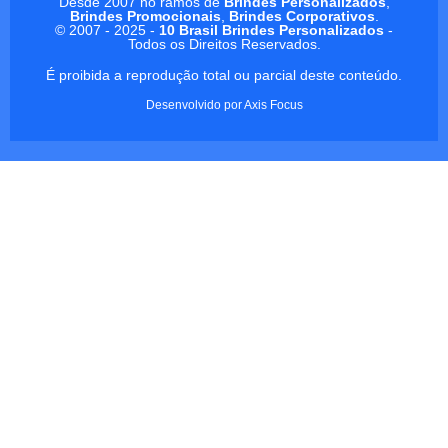
Desde 2007 no ramos de
Brindes Personalizados
,
Brindes Promocionais
,
Brindes Corporativos
.
© 2007 - 2025 -
10 Brasil Brindes Personalizados
-
Todos os Direitos Reservados.
É proibida a reprodução total ou parcial deste conteúdo.
Desenvolvido por
Axis Focus