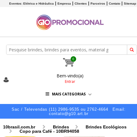
Eventos: Elétrica e Hidráulica
Empresa
Clientes
Parceiros
Contato
Sitemap
0
Bem-vindo(a)
Entrar
MAIS CATEGORIAS
Sac / Televendas (11) 2986-9535 ou 2762-4664
Email:
contato@g10.art.br
10brasil.com.br
Brindes
Brindes Ecológicos
Copo para Café - 10BR94058