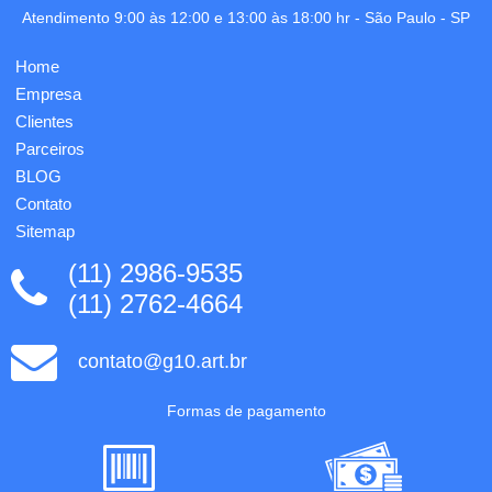
personalização
Atendimento 9:00 às 12:00 e 13:00 às 18:00 hr -
São Paulo
-
SP
no
corpo
Home
da
caneta.
Empresa
Clip e
Clientes
ponteira
Parceiros
plástica,
a...
BLOG
Contato
Sitemap
(11) 2986-9535
(11) 2762-4664
contato@g10.art.br
Formas de pagamento