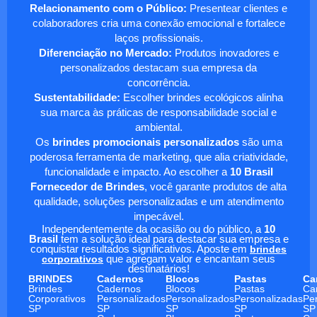
Relacionamento com o Público:
Presentear clientes e
colaboradores cria uma conexão emocional e fortalece
laços profissionais.
Diferenciação no Mercado:
Produtos inovadores e
personalizados destacam sua empresa da
concorrência.
Sustentabilidade:
Escolher brindes ecológicos alinha
sua marca às práticas de responsabilidade social e
ambiental.
Os
brindes promocionais personalizados
são uma
poderosa ferramenta de marketing, que alia criatividade,
funcionalidade e impacto. Ao escolher a
10 Brasil
Fornecedor de Brindes
, você garante produtos de alta
qualidade, soluções personalizadas e um atendimento
impecável.
Independentemente da ocasião ou do público, a
10
Brasil
tem a solução ideal para destacar sua empresa e
conquistar resultados significativos. Aposte em
brindes
corporativos
que agregam valor e encantam seus
destinatários!
BRINDES
Cadernos
Blocos
Pastas
Ca
Brindes
Cadernos
Blocos
Pastas
Ca
Corporativos
Personalizados
Personalizados
Personalizadas
Pe
SP
SP
SP
SP
SP