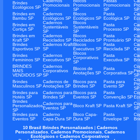
Cadernos
Blocos
Pastas
Ca
Brindes
Promocionais
Promocionais
Promocionais
Pr
Ecológicos SP
SP
SP
SP
SP
Brindes em
Cadernos
Blocos
Pasta
Ca
Bambu SP
Ecológicos SP
Ecológicos SP
Ecológica SP
Ec
Cadernos
Blocos
Brindes em
Pasta
Ca
Sustentáveis
Sustentáveis
Cortiça SP
Processo SP
Re
SP
SP
Brindes em
Cadernos
Blocos
Pasta
Ca
Kraft SP
Reciclados SP
Reciclados SP
Prontuário SP
Po
Brindes
Cadernos Kraft
Blocos
Pasta
Ca
Esportivos SP
SP
Executivos SP
Reciclada SP
Ce
Blocos
Brindes
Cadernos
Pasta
Ca
Corporativos
Femininos SP
Executivos SP
Executiva SP
Br
SP
BRINDES
Cadernos
Co
Blocos de
Pasta
MAIS
Corporativos
Pe
Anotações SP
Corporativa SP
VENDIDOS SP
SP
SP
Co
Brindes
Cadernos de
Blocos para
Pasta para
Pr
Masculinos SP
Anotações SP
Brindes SP
Evento SP
SP
Brindes para
Cadernos para
Blocos para
Pasta
Co
Hotéis SP
Brindes SP
Eventos SP
Convenção SP
Ec
Brindes
Cadernos para
Co
Personalizados
Bloco Kraft SP
Pasta Kraft SP
Eventos SP
SP
SP
Brindes para
Caderno
Bloco Capa-
Pasta
Co
Eventos SP
Capa-Dura SP
Dura SP
Envelope SP
Br
10 Brasil Brindes Personalizados
|
Cadernos
Personalizados
,
Cadernos Promocionais
,
Cadernos
Ecológicos
e
Cadernos Corporativos