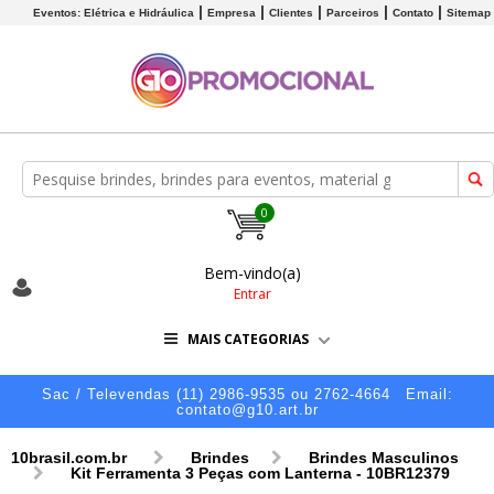
Eventos: Elétrica e Hidráulica
Empresa
Clientes
Parceiros
Contato
Sitemap
0
Bem-vindo(a)
Entrar
MAIS CATEGORIAS
Sac / Televendas (11) 2986-9535 ou 2762-4664
Email:
contato@g10.art.br
10brasil.com.br
Brindes
Brindes Masculinos
Kit Ferramenta 3 Peças com Lanterna - 10BR12379