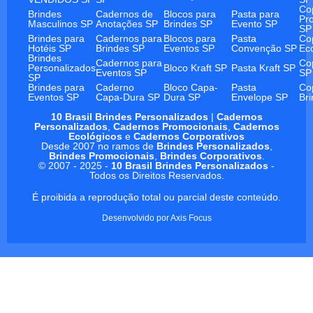
Co
Brindes
Cadernos de
Blocos para
Pasta para
Pr
Masculinos SP
Anotações SP
Brindes SP
Evento SP
SP
Brindes para
Cadernos para
Blocos para
Pasta
Co
Hotéis SP
Brindes SP
Eventos SP
Convenção SP
Ec
Brindes
Cadernos para
Co
Personalizados
Bloco Kraft SP
Pasta Kraft SP
Eventos SP
SP
SP
Brindes para
Caderno
Bloco Capa-
Pasta
Co
Eventos SP
Capa-Dura SP
Dura SP
Envelope SP
Br
10 Brasil Brindes Personalizados
|
Cadernos
Personalizados
,
Cadernos Promocionais
,
Cadernos
Ecológicos
e
Cadernos Corporativos
Desde 2007 no ramos de
Brindes Personalizados
,
Brindes Promocionais
,
Brindes Corporativos
.
© 2007 - 2025 -
10 Brasil Brindes Personalizados
-
Todos os Direitos Reservados.
É proibida a reprodução total ou parcial deste conteúdo.
Desenvolvido por
Axis Focus