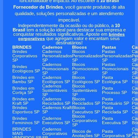
funcionalidade e impacto. Ao escolher a
10 Brasil
Fornecedor de Brindes
, você garante produtos de alta
qualidade, soluções personalizadas e um atendimento
impecável.
Independentemente da ocasião ou do público, a
10
Brasil
tem a solução ideal para destacar sua empresa e
conquistar resultados significativos. Aposte em
brindes
corporativos
que agregam valor e encantam seus
destinatários!
BRINDES
Cadernos
Blocos
Pastas
Ca
Brindes
Cadernos
Blocos
Pastas
Ca
Corporativos
Personalizados
Personalizados
Personalizadas
Pe
SP
SP
SP
SP
SP
Cadernos
Blocos
Pastas
Ca
Brindes
Promocionais
Promocionais
Promocionais
Pr
Ecológicos SP
SP
SP
SP
SP
Brindes em
Cadernos
Blocos
Pasta
Ca
Bambu SP
Ecológicos SP
Ecológicos SP
Ecológica SP
Ec
Cadernos
Blocos
Brindes em
Pasta
Ca
Sustentáveis
Sustentáveis
Cortiça SP
Processo SP
Re
SP
SP
Brindes em
Cadernos
Blocos
Pasta
Ca
Kraft SP
Reciclados SP
Reciclados SP
Prontuário SP
Po
Brindes
Cadernos Kraft
Blocos
Pasta
Ca
Esportivos SP
SP
Executivos SP
Reciclada SP
Ce
Blocos
Brindes
Cadernos
Pasta
Ca
Corporativos
Femininos SP
Executivos SP
Executiva SP
Br
SP
BRINDES
Cadernos
Co
Blocos de
Pasta
MAIS
Corporativos
Pe
Anotações SP
Corporativa SP
VENDIDOS SP
SP
SP