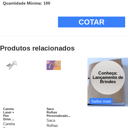
Quantidade Mínima: 100
COTAR
Produtos relacionados
Conheça:
Lançamento de
Brindes
Saiba mais
Caneta
Saca
Laser +
Rolhas
Pen
Personalizado...
Drive ...
Saca
Caneta
Rolhas