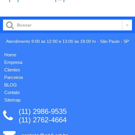
para
no
carrinho
profissional.
carrinho
molho.
Nossa
Copo
pasta
plástico
executiva,
transparente
feita em
com
couro
três
sintético
detalhes
Atendimento 9:00 às 12:00 e 13:00 às 18:00 hr -
São Paulo
-
SP
de alta
ovais na
qualidade,
lateral e
acompanha
Home
tampa
...
branca,
Empresa
no
Clientes
centro
Parceiros
da
tampa...
BLOG
Contato
Sitemap
(11) 2986-9535
(11) 2762-4664