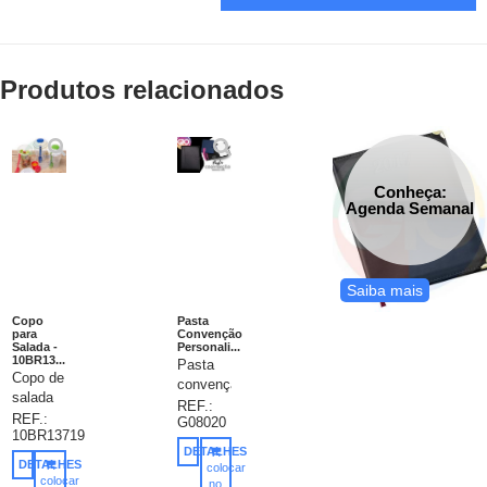
Produtos relacionados
Conheça:
Agenda Semanal
Saiba mais
Copo
Pasta
para
Convenção
Salada -
Personali...
10BR13...
Pasta
Copo de
convenção
salada
personalizada,
REF.:
850ml
REF.:
G08020
organização
10BR13719
com
impecável
DETALHES
garfo e
com
DETALHES
colocar
compartimento
colocar
estilo
no