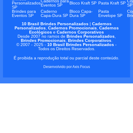
Cadernos para
Co
Personalizados
Bloco Kraft SP
Pasta Kraft SP
Eventos SP
SP
SP
Brindes para
Caderno
Bloco Capa-
Pasta
Co
Eventos SP
Capa-Dura SP
Dura SP
Envelope SP
Br
10 Brasil Brindes Personalizados
|
Cadernos
Personalizados
,
Cadernos Promocionais
,
Cadernos
Ecológicos
e
Cadernos Corporativos
Desde 2007 no ramos de
Brindes Personalizados
,
Brindes Promocionais
,
Brindes Corporativos
.
© 2007 - 2025 -
10 Brasil Brindes Personalizados
-
Todos os Direitos Reservados.
É proibida a reprodução total ou parcial deste conteúdo.
Desenvolvido por
Axis Focus