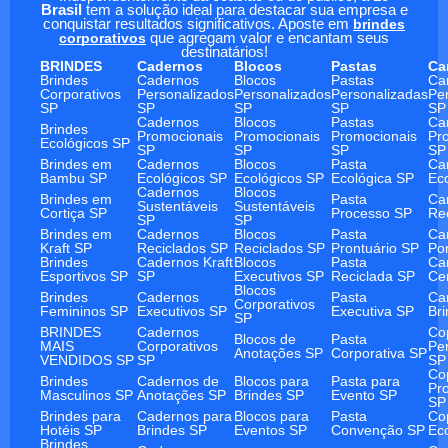
Brasil
tem a solução ideal para destacar sua empresa e
conquistar resultados significativos. Aposte em
brindes
corporativos
que agregam valor e encantam seus
destinatários!
BRINDES
Cadernos
Blocos
Pastas
Ca
Brindes
Cadernos
Blocos
Pastas
Ca
Corporativos
Personalizados
Personalizados
Personalizadas
Pe
SP
SP
SP
SP
SP
Cadernos
Blocos
Pastas
Ca
Brindes
Promocionais
Promocionais
Promocionais
Pr
Ecológicos SP
SP
SP
SP
SP
Brindes em
Cadernos
Blocos
Pasta
Ca
Bambu SP
Ecológicos SP
Ecológicos SP
Ecológica SP
Ec
Cadernos
Blocos
Brindes em
Pasta
Ca
Sustentáveis
Sustentáveis
Cortiça SP
Processo SP
Re
SP
SP
Brindes em
Cadernos
Blocos
Pasta
Ca
Kraft SP
Reciclados SP
Reciclados SP
Prontuário SP
Po
Brindes
Cadernos Kraft
Blocos
Pasta
Ca
Esportivos SP
SP
Executivos SP
Reciclada SP
Ce
Blocos
Brindes
Cadernos
Pasta
Ca
Corporativos
Femininos SP
Executivos SP
Executiva SP
Br
SP
BRINDES
Cadernos
Co
Blocos de
Pasta
MAIS
Corporativos
Pe
Anotações SP
Corporativa SP
VENDIDOS SP
SP
SP
Co
Brindes
Cadernos de
Blocos para
Pasta para
Pr
Masculinos SP
Anotações SP
Brindes SP
Evento SP
SP
Brindes para
Cadernos para
Blocos para
Pasta
Co
Hotéis SP
Brindes SP
Eventos SP
Convenção SP
Ec
Brindes