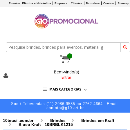
Eventos: Elétrica e Hidráulica
Empresa
Clientes
Parceiros
Contato
Sitemap
0
Bem-vindo(a)
Entrar
MAIS CATEGORIAS
Sac / Televendas (11) 2986-9535 ou 2762-4664
Email:
contato@g10.art.br
10brasil.com.br
Brindes
Brindes em Kraft
Bloco Kraft - 10BRBLK1215