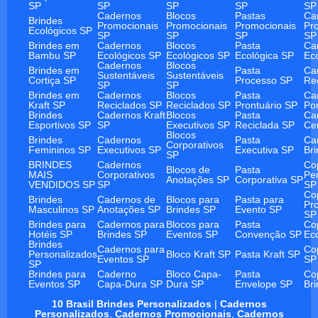
SP
SP
SP
SP
SP
Cadernos
Blocos
Pastas
Ca
Brindes
Promocionais
Promocionais
Promocionais
Pr
Ecológicos SP
SP
SP
SP
SP
Brindes em
Cadernos
Blocos
Pasta
Ca
Bambu SP
Ecológicos SP
Ecológicos SP
Ecológica SP
Ec
Cadernos
Blocos
Brindes em
Pasta
Ca
Sustentáveis
Sustentáveis
Cortiça SP
Processo SP
Re
SP
SP
Brindes em
Cadernos
Blocos
Pasta
Ca
Kraft SP
Reciclados SP
Reciclados SP
Prontuário SP
Po
Brindes
Cadernos Kraft
Blocos
Pasta
Ca
Esportivos SP
SP
Executivos SP
Reciclada SP
Ce
Blocos
Brindes
Cadernos
Pasta
Ca
Corporativos
Femininos SP
Executivos SP
Executiva SP
Br
SP
BRINDES
Cadernos
Co
Blocos de
Pasta
MAIS
Corporativos
Pe
Anotações SP
Corporativa SP
VENDIDOS SP
SP
SP
Co
Brindes
Cadernos de
Blocos para
Pasta para
Pr
Masculinos SP
Anotações SP
Brindes SP
Evento SP
SP
Brindes para
Cadernos para
Blocos para
Pasta
Co
Hotéis SP
Brindes SP
Eventos SP
Convenção SP
Ec
Brindes
Cadernos para
Co
Personalizados
Bloco Kraft SP
Pasta Kraft SP
Eventos SP
SP
SP
Brindes para
Caderno
Bloco Capa-
Pasta
Co
Eventos SP
Capa-Dura SP
Dura SP
Envelope SP
Br
10 Brasil Brindes Personalizados
|
Cadernos
Personalizados
,
Cadernos Promocionais
,
Cadernos