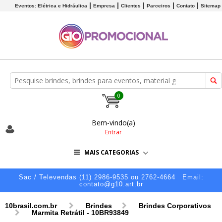
Eventos: Elétrica e Hidráulica
Empresa
Clientes
Parceiros
Contato
Sitemap
0
Bem-vindo(a)
Entrar
MAIS CATEGORIAS
Sac / Televendas (11) 2986-9535 ou 2762-4664
Email:
contato@g10.art.br
10brasil.com.br
Brindes
Brindes Corporativos
Marmita Retrátil - 10BR93849