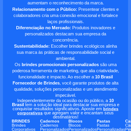
aumentam o reconhecimento da marca.
Relacionamento com o Público:
Presentear clientes e
colaboradores cria uma conexão emocional e fortalece
laços profissionais.
Diferenciação no Mercado:
Produtos inovadores e
personalizados destacam sua empresa da
concorrência.
Sustentabilidade:
Escolher brindes ecológicos alinha
sua marca às práticas de responsabilidade social e
ambiental.
Os
brindes promocionais personalizados
são uma
poderosa ferramenta de marketing, que alia criatividade,
funcionalidade e impacto. Ao escolher a
10 Brasil
Fornecedor de Brindes
, você garante produtos de alta
qualidade, soluções personalizadas e um atendimento
impecável.
Independentemente da ocasião ou do público, a
10
Brasil
tem a solução ideal para destacar sua empresa e
conquistar resultados significativos. Aposte em
brindes
corporativos
que agregam valor e encantam seus
destinatários!
BRINDES
Cadernos
Blocos
Pastas
Ca
Brindes
Cadernos
Blocos
Pastas
Ca
Corporativos
Personalizados
Personalizados
Personalizadas
Pe