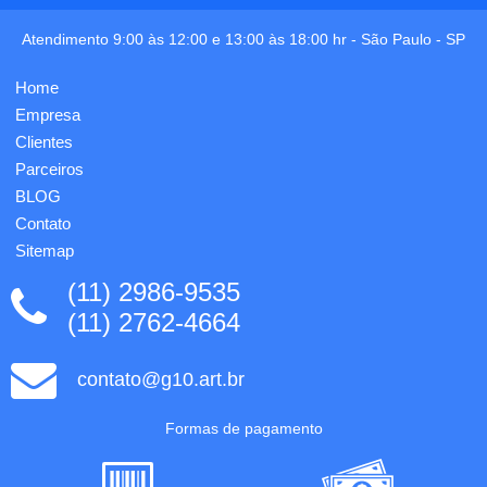
Fornecido
e rígido,
em
possui
Atendimento 9:00 às 12:00 e 13:00 às 18:00 hr -
São Paulo
-
SP
embalagem
tampa
de non-
rosqueável
woven.
Home
plástica
400 x
na cor
Empresa
290 x
preta
70 mm -
Clientes
com
E...
suporte
Parceiros
i...
BLOG
Contato
Sitemap
(11) 2986-9535
(11) 2762-4664
contato@g10.art.br
Formas de pagamento