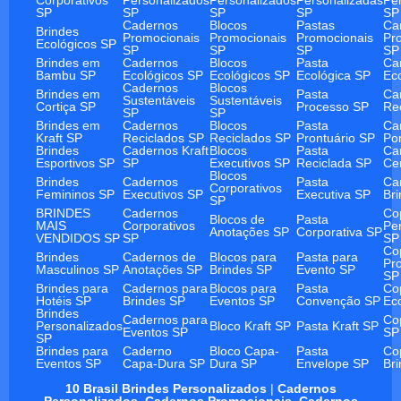
SP
SP
SP
SP
SP
Cadernos
Blocos
Pastas
Ca
Brindes
Promocionais
Promocionais
Promocionais
Pr
Ecológicos SP
SP
SP
SP
SP
Brindes em
Cadernos
Blocos
Pasta
Ca
Bambu SP
Ecológicos SP
Ecológicos SP
Ecológica SP
Ec
Cadernos
Blocos
Brindes em
Pasta
Ca
Sustentáveis
Sustentáveis
Cortiça SP
Processo SP
Re
SP
SP
Brindes em
Cadernos
Blocos
Pasta
Ca
Kraft SP
Reciclados SP
Reciclados SP
Prontuário SP
Po
Brindes
Cadernos Kraft
Blocos
Pasta
Ca
Esportivos SP
SP
Executivos SP
Reciclada SP
Ce
Blocos
Brindes
Cadernos
Pasta
Ca
Corporativos
Femininos SP
Executivos SP
Executiva SP
Br
SP
BRINDES
Cadernos
Co
Blocos de
Pasta
MAIS
Corporativos
Pe
Anotações SP
Corporativa SP
VENDIDOS SP
SP
SP
Co
Brindes
Cadernos de
Blocos para
Pasta para
Pr
Masculinos SP
Anotações SP
Brindes SP
Evento SP
SP
Brindes para
Cadernos para
Blocos para
Pasta
Co
Hotéis SP
Brindes SP
Eventos SP
Convenção SP
Ec
Brindes
Cadernos para
Co
Personalizados
Bloco Kraft SP
Pasta Kraft SP
Eventos SP
SP
SP
Brindes para
Caderno
Bloco Capa-
Pasta
Co
Eventos SP
Capa-Dura SP
Dura SP
Envelope SP
Br
10 Brasil Brindes Personalizados
|
Cadernos
Personalizados
,
Cadernos Promocionais
,
Cadernos