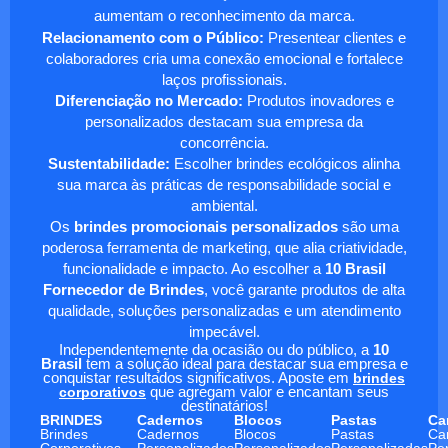
aumentam o reconhecimento da marca.
Relacionamento com o Público:
Presentear clientes e
colaboradores cria uma conexão emocional e fortalece
laços profissionais.
Diferenciação no Mercado:
Produtos inovadores e
personalizados destacam sua empresa da
concorrência.
Sustentabilidade:
Escolher brindes ecológicos alinha
sua marca às práticas de responsabilidade social e
ambiental.
Os
brindes promocionais personalizados
são uma
poderosa ferramenta de marketing, que alia criatividade,
funcionalidade e impacto. Ao escolher a
10 Brasil
Fornecedor de Brindes
, você garante produtos de alta
qualidade, soluções personalizadas e um atendimento
impecável.
Independentemente da ocasião ou do público, a
10
Brasil
tem a solução ideal para destacar sua empresa e
conquistar resultados significativos. Aposte em
brindes
corporativos
que agregam valor e encantam seus
destinatários!
BRINDES
Cadernos
Blocos
Pastas
Ca
Brindes
Cadernos
Blocos
Pastas
Ca
Corporativos
Personalizados
Personalizados
Personalizadas
Pe