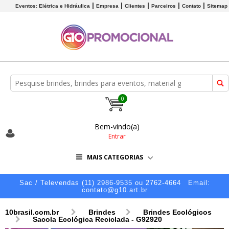
Eventos: Elétrica e Hidráulica
Empresa
Clientes
Parceiros
Contato
Sitemap
0
Bem-vindo(a)
Entrar
MAIS CATEGORIAS
Sac / Televendas (11) 2986-9535 ou 2762-4664
Email:
contato@g10.art.br
10brasil.com.br
Brindes
Brindes Ecológicos
Sacola Ecológica Reciclada - G92920