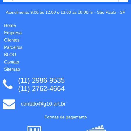
cor já
em
incluso.
caixa.
ø80 x
Atendimento 9:00 às 12:00 e 13:00 às 18:00 hr -
São Paulo
-
SP
97 mm,
Caixa:
Home
120 x
88 x
Empresa
102
Clientes
mm.
Parceiros
Personalização
em 1
BLOG
cor já
Contato
incluso.
Sitemap
(11) 2986-9535
(11) 2762-4664
contato@g10.art.br
Formas de pagamento