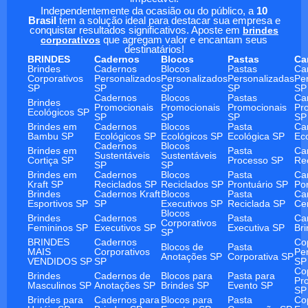
Independentemente da ocasião ou do público, a
10
Brasil
tem a solução ideal para destacar sua empresa e
conquistar resultados significativos. Aposte em
brindes
corporativos
que agregam valor e encantam seus
destinatários!
BRINDES
Cadernos
Blocos
Pastas
Ca
Brindes
Cadernos
Blocos
Pastas
Ca
Corporativos
Personalizados
Personalizados
Personalizadas
Pe
SP
SP
SP
SP
SP
Cadernos
Blocos
Pastas
Ca
Brindes
Promocionais
Promocionais
Promocionais
Pr
Ecológicos SP
SP
SP
SP
SP
Brindes em
Cadernos
Blocos
Pasta
Ca
Bambu SP
Ecológicos SP
Ecológicos SP
Ecológica SP
Ec
Cadernos
Blocos
Brindes em
Pasta
Ca
Sustentáveis
Sustentáveis
Cortiça SP
Processo SP
Re
SP
SP
Brindes em
Cadernos
Blocos
Pasta
Ca
Kraft SP
Reciclados SP
Reciclados SP
Prontuário SP
Po
Brindes
Cadernos Kraft
Blocos
Pasta
Ca
Esportivos SP
SP
Executivos SP
Reciclada SP
Ce
Blocos
Brindes
Cadernos
Pasta
Ca
Corporativos
Femininos SP
Executivos SP
Executiva SP
Br
SP
BRINDES
Cadernos
Co
Blocos de
Pasta
MAIS
Corporativos
Pe
Anotações SP
Corporativa SP
VENDIDOS SP
SP
SP
Co
Brindes
Cadernos de
Blocos para
Pasta para
Pr
Masculinos SP
Anotações SP
Brindes SP
Evento SP
SP
Brindes para
Cadernos para
Blocos para
Pasta
Co