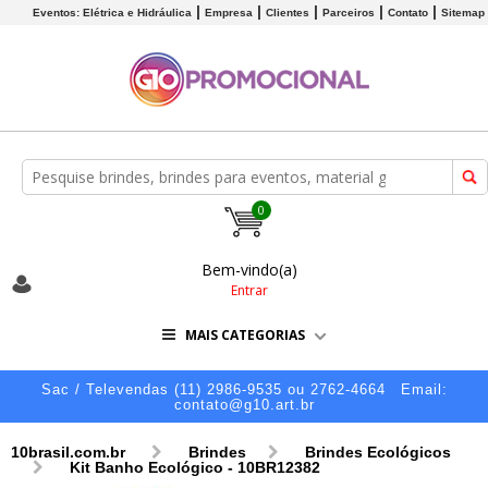
Eventos: Elétrica e Hidráulica
Empresa
Clientes
Parceiros
Contato
Sitemap
0
Bem-vindo(a)
Entrar
MAIS CATEGORIAS
Sac / Televendas (11) 2986-9535 ou 2762-4664
Email:
contato@g10.art.br
10brasil.com.br
Brindes
Brindes Ecológicos
Kit Banho Ecológico - 10BR12382