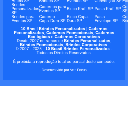
Hotéis SP
Brindes SP
Eventos SP
Convenção SP
Ec
Brindes
Cadernos para
Co
Personalizados
Bloco Kraft SP
Pasta Kraft SP
Eventos SP
SP
SP
Brindes para
Caderno
Bloco Capa-
Pasta
Co
Eventos SP
Capa-Dura SP
Dura SP
Envelope SP
Br
10 Brasil Brindes Personalizados
|
Cadernos
Personalizados
,
Cadernos Promocionais
,
Cadernos
Ecológicos
e
Cadernos Corporativos
Desde 2007 no ramos de
Brindes Personalizados
,
Brindes Promocionais
,
Brindes Corporativos
.
© 2007 - 2025 -
10 Brasil Brindes Personalizados
-
Todos os Direitos Reservados.
É proibida a reprodução total ou parcial deste conteúdo.
Desenvolvido por
Axis Focus