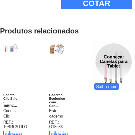
COTAR
Produtos relacionados
Conheça:
Canetas para
Tablet
Saiba mais
Caneta
Caderno
Clic Stilo
Ecológico
-
com
10BRC...
Can...
Caneta
Este
Clic
caderno
Stilo -
é a
REF.:
REF.:
10BRCSTILO
G18936
caneta
escolha
esferográfica
ideal
DETALHES
DETALHES