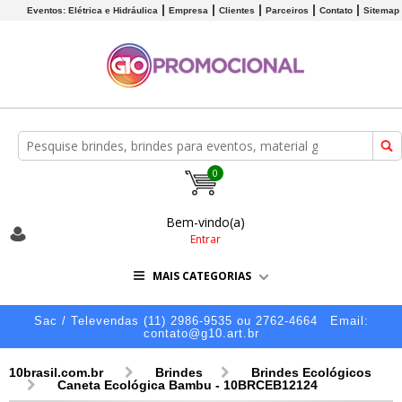
Eventos: Elétrica e Hidráulica
Empresa
Clientes
Parceiros
Contato
Sitemap
0
Bem-vindo(a)
Entrar
MAIS CATEGORIAS
Sac / Televendas (11) 2986-9535 ou 2762-4664
Email:
contato@g10.art.br
10brasil.com.br
Brindes
Brindes Ecológicos
Caneta Ecológica Bambu - 10BRCEB12124