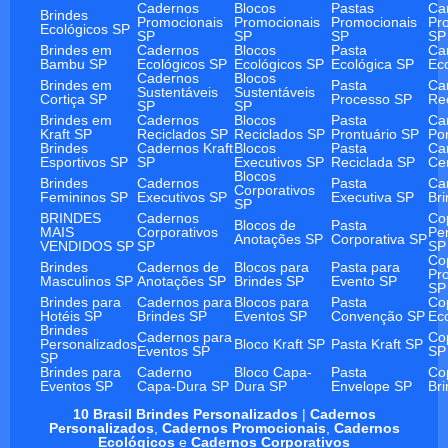
Cadernos
Blocos
Pastas
Ca
Brindes
Promocionais
Promocionais
Promocionais
Pr
Ecológicos SP
SP
SP
SP
SP
Brindes em
Cadernos
Blocos
Pasta
Ca
Bambu SP
Ecológicos SP
Ecológicos SP
Ecológica SP
Ec
Cadernos
Blocos
Brindes em
Pasta
Ca
Sustentáveis
Sustentáveis
Cortiça SP
Processo SP
Re
SP
SP
Brindes em
Cadernos
Blocos
Pasta
Ca
Kraft SP
Reciclados SP
Reciclados SP
Prontuário SP
Po
Brindes
Cadernos Kraft
Blocos
Pasta
Ca
Esportivos SP
SP
Executivos SP
Reciclada SP
Ce
Blocos
Brindes
Cadernos
Pasta
Ca
Corporativos
Femininos SP
Executivos SP
Executiva SP
Br
SP
BRINDES
Cadernos
Co
Blocos de
Pasta
MAIS
Corporativos
Pe
Anotações SP
Corporativa SP
VENDIDOS SP
SP
SP
Co
Brindes
Cadernos de
Blocos para
Pasta para
Pr
Masculinos SP
Anotações SP
Brindes SP
Evento SP
SP
Brindes para
Cadernos para
Blocos para
Pasta
Co
Hotéis SP
Brindes SP
Eventos SP
Convenção SP
Ec
Brindes
Cadernos para
Co
Personalizados
Bloco Kraft SP
Pasta Kraft SP
Eventos SP
SP
SP
Brindes para
Caderno
Bloco Capa-
Pasta
Co
Eventos SP
Capa-Dura SP
Dura SP
Envelope SP
Br
10 Brasil Brindes Personalizados
|
Cadernos
Personalizados
,
Cadernos Promocionais
,
Cadernos
Ecológicos
e
Cadernos Corporativos