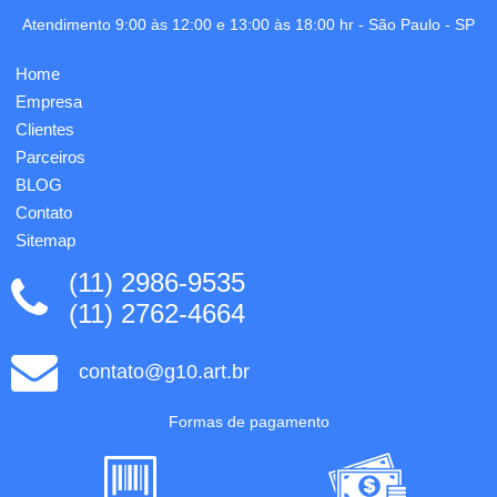
prateados,
em 1
vem na
cor já
Atendimento 9:00 às 12:00 e 13:00 às 18:00 hr -
São Paulo
-
SP
embalagem
incluso.
de
Home
presente.
1
Empresa
gravação
Clientes
nas
Parceiros
peças...
BLOG
Contato
Sitemap
(11) 2986-9535
(11) 2762-4664
contato@g10.art.br
Formas de pagamento