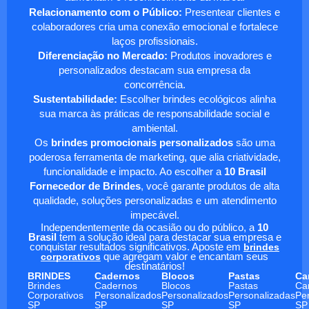
Relacionamento com o Público:
Presentear clientes e
colaboradores cria uma conexão emocional e fortalece
laços profissionais.
Diferenciação no Mercado:
Produtos inovadores e
personalizados destacam sua empresa da
concorrência.
Sustentabilidade:
Escolher brindes ecológicos alinha
sua marca às práticas de responsabilidade social e
ambiental.
Os
brindes promocionais personalizados
são uma
poderosa ferramenta de marketing, que alia criatividade,
funcionalidade e impacto. Ao escolher a
10 Brasil
Fornecedor de Brindes
, você garante produtos de alta
qualidade, soluções personalizadas e um atendimento
impecável.
Independentemente da ocasião ou do público, a
10
Brasil
tem a solução ideal para destacar sua empresa e
conquistar resultados significativos. Aposte em
brindes
corporativos
que agregam valor e encantam seus
destinatários!
BRINDES
Cadernos
Blocos
Pastas
Ca
Brindes
Cadernos
Blocos
Pastas
Ca
Corporativos
Personalizados
Personalizados
Personalizadas
Pe
SP
SP
SP
SP
SP