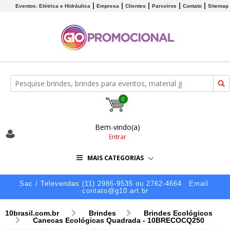
Eventos: Elétrica e Hidráulica
Empresa
Clientes
Parceiros
Contato
Sitemap
0
Bem-vindo(a)
Entrar
MAIS CATEGORIAS
Sac / Televendas (11) 2986-9535 ou 2762-4664
Email:
contato@g10.art.br
10brasil.com.br
Brindes
Brindes Ecológicos
Canecas Ecológicas Quadrada - 10BRECOCQ250