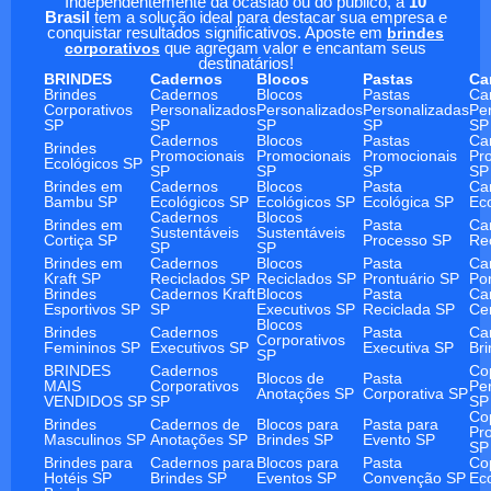
Independentemente da ocasião ou do público, a
10
Brasil
tem a solução ideal para destacar sua empresa e
conquistar resultados significativos. Aposte em
brindes
corporativos
que agregam valor e encantam seus
destinatários!
BRINDES
Cadernos
Blocos
Pastas
Ca
Brindes
Cadernos
Blocos
Pastas
Ca
Corporativos
Personalizados
Personalizados
Personalizadas
Pe
SP
SP
SP
SP
SP
Cadernos
Blocos
Pastas
Ca
Brindes
Promocionais
Promocionais
Promocionais
Pr
Ecológicos SP
SP
SP
SP
SP
Brindes em
Cadernos
Blocos
Pasta
Ca
Bambu SP
Ecológicos SP
Ecológicos SP
Ecológica SP
Ec
Cadernos
Blocos
Brindes em
Pasta
Ca
Sustentáveis
Sustentáveis
Cortiça SP
Processo SP
Re
SP
SP
Brindes em
Cadernos
Blocos
Pasta
Ca
Kraft SP
Reciclados SP
Reciclados SP
Prontuário SP
Po
Brindes
Cadernos Kraft
Blocos
Pasta
Ca
Esportivos SP
SP
Executivos SP
Reciclada SP
Ce
Blocos
Brindes
Cadernos
Pasta
Ca
Corporativos
Femininos SP
Executivos SP
Executiva SP
Br
SP
BRINDES
Cadernos
Co
Blocos de
Pasta
MAIS
Corporativos
Pe
Anotações SP
Corporativa SP
VENDIDOS SP
SP
SP
Co
Brindes
Cadernos de
Blocos para
Pasta para
Pr
Masculinos SP
Anotações SP
Brindes SP
Evento SP
SP
Brindes para
Cadernos para
Blocos para
Pasta
Co
Hotéis SP
Brindes SP
Eventos SP
Convenção SP
Ec