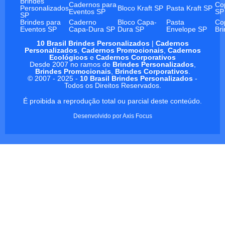
Brindes
Cadernos para
Co
Personalizados
Bloco Kraft SP
Pasta Kraft SP
Eventos SP
SP
SP
Brindes para
Caderno
Bloco Capa-
Pasta
Co
Eventos SP
Capa-Dura SP
Dura SP
Envelope SP
Br
10 Brasil Brindes Personalizados
|
Cadernos
Personalizados
,
Cadernos Promocionais
,
Cadernos
Ecológicos
e
Cadernos Corporativos
Desde 2007 no ramos de
Brindes Personalizados
,
Brindes Promocionais
,
Brindes Corporativos
.
© 2007 - 2025 -
10 Brasil Brindes Personalizados
-
Todos os Direitos Reservados.
É proibida a reprodução total ou parcial deste conteúdo.
Desenvolvido por
Axis Focus