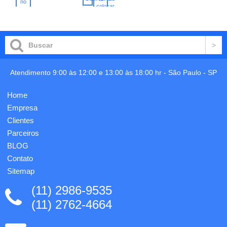
capacidade
no
para
colocar
carrinho
de
380 ml.
no
400ml.
carrinho
Copo
Gravação
sustentável
em 1
feito
cor já
com
incluso.
50% de
fibra de
Atendimento 9:00 às 12:00 e 13:00 às 18:00 hr -
São Paulo
-
SP
madeira
e 50%
Home
de PP,
reduzindo
Empresa
a
Clientes
quantidade
de
Parceiros
plástico
BLOG
e
Contato
reapro...
Sitemap
(11) 2986-9535
(11) 2762-4664