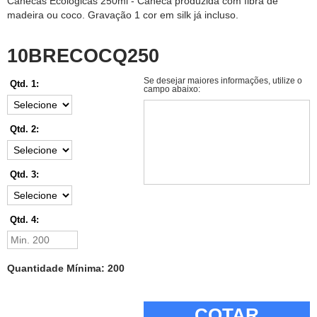
Canecas Ecológicas 250ml - Caneca produzida com fibra de
madeira ou coco. Gravação 1 cor em silk já incluso.
10BRECOCQ250
Se desejar maiores informações, utilize o
Qtd. 1:
campo abaixo:
Qtd. 2:
Qtd. 3:
Qtd. 4:
Quantidade Mínima: 200
COTAR