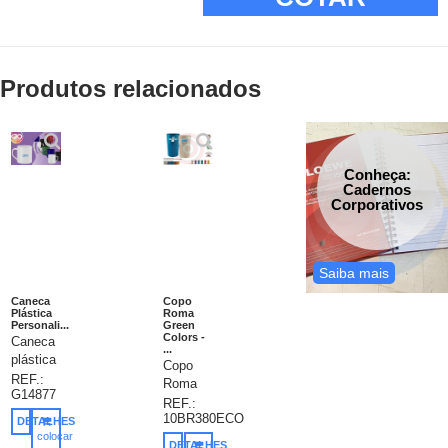
Produtos relacionados
Conheça:
Cadernos
Corporativos
Saiba mais
Caneca
Copo
Plástica
Roma
Personali...
Green
Colors -
Caneca
...
plástica
Copo
personalizada,
REF.:
Roma
G14877
caneca
Green
REF.:
plástica
10BR380ECO
Colors,
DETALHES
com
colocar
Capacidade
DETALHES