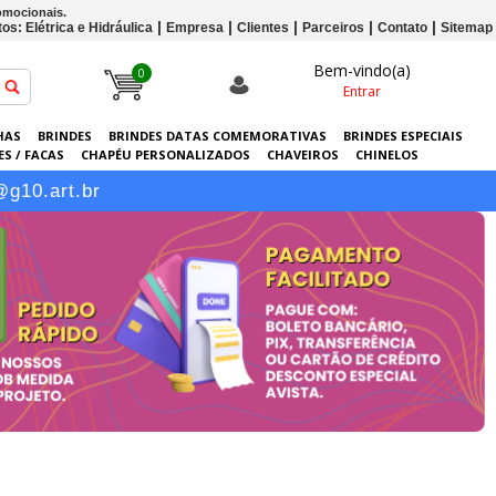
omocionais.
os: Elétrica e Hidráulica
Empresa
Clientes
Parceiros
Contato
Sitemap
Bem-vindo(a)
0
Entrar
HAS
BRINDES
BRINDES DATAS COMEMORATIVAS
BRINDES ESPECIAIS
S / FACAS
CHAPÉU PERSONALIZADOS
CHAVEIROS
CHINELOS
ERSONALIZADAS
GRÁFICA
GUARDA-CHUVAS
KITS
LANÇAMENTOS
@g10.art.br