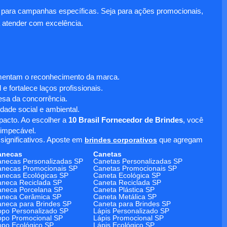
para campanhas específicas. Seja para ações promocionais,
 atender com excelência.
umentam o reconhecimento da marca.
 fortalece laços profissionais.
sa da concorrência.
dade social e ambiental.
mpacto. Ao escolher a
10 Brasil Fornecedor de Brindes
, você
 impecável.
significativos. Aposte em
brindes corporativos
que agregam
anecas
Canetas
necas Personalizadas SP
Canetas Personalizadas SP
necas Promocionais SP
Canetas Promocionais SP
necas Ecológicas SP
Caneta Ecológica SP
neca Reciclada SP
Caneta Reciclada SP
neca Porcelana SP
Caneta Plástica SP
aneca Cerâmica SP
Caneta Metálica SP
neca para Brindes SP
Caneta para Brindes SP
po Personalizado SP
Lápis Personalizado SP
po Promocional SP
Lápis Promocional SP
po Ecológico SP
Lápis Ecológico SP