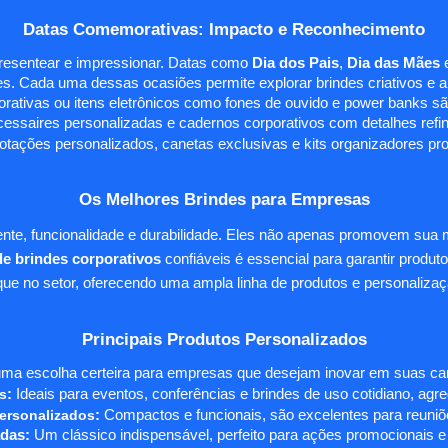
Datas Comemorativas: Impacto e Reconhecimento
presentear e impressionar. Datas como
Dia dos Pais
,
Dia das Mães
s. Cada uma dessas ocasiões permite explorar brindes criativos e ali
rativas ou itens eletrônicos como fones de ouvido e power banks sã
essaires personalizadas e cadernos corporativos com detalhes ref
tações personalizados, canetas exclusivas e kits organizadores pr
Os Melhores Brindes para Empresas
te, funcionalidade e durabilidade. Eles não apenas promovem sua
e brindes corporativos
confiáveis é essencial para garantir produto
e no setor, oferecendo uma ampla linha de produtos e personalizaç
Principais Produtos Personalizados
ma escolha certeira para empresas que desejam inovar em suas camp
s
:
Ideais para eventos, conferências e brindes de uso cotidiano, agr
ersonalizados
:
Compactos e funcionais, são excelentes para reuniõe
das:
Um clássico indispensável, perfeito para ações promocionais e