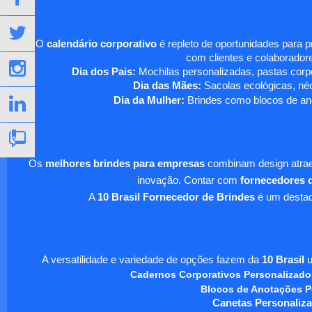
O
calendário corporativo
é repleto de oportunidades para 
com clientes e colaboradore
Dia dos Pais:
Mochilas personalizadas, pastas corpo
Dia das Mães:
Sacolas ecológicas, néc
Dia da Mulher:
Brindes como blocos de ano
Os
melhores brindes para empresas
combinam design atraen
inovação. Contar com
fornecedores d
A
10 Brasil Fornecedor de Brindes
é um destaqu
A versatilidade e variedade de opções fazem da
10 Brasil
u
Cadernos Corporativos Personalizado
Blocos de Anotações P
Canetas Personaliza