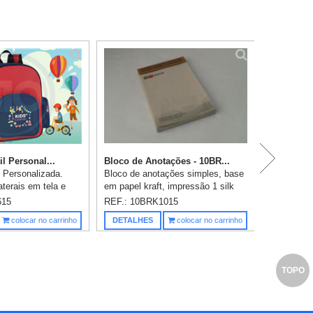
Ag
il Personal...
Bloco de Anotações - 10BR...
l Personalizada.
Bloco de anotações simples, base
terais em tela e
em papel kraft, impressão 1 silk
Parte posterior e
em 1 cor, miolo com 100 folhas em
615
REF.: 10BRK1015
das. 250 x 420 x
papel reciclado 75gr, impressão
Saiba m
colocar no carrinho
DETALHES
colocar no carrinho
ação em tran...
1x0 cor, medidas: 10x15...
TOPO