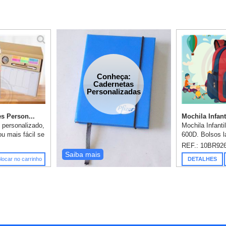
Conheça:
Cadernetas
Personalizadas
s Person...
Mochila Infant
 personalizado,
Mochila Infanti
ou mais fácil se
600D. Bolsos la
ixar nenhuma
bolso interior. 
REF.: 10BR92
sso passar
alças almofada
Saiba mais
locar no carrinho
DETALHES
para r...
180 mm. 1 grav