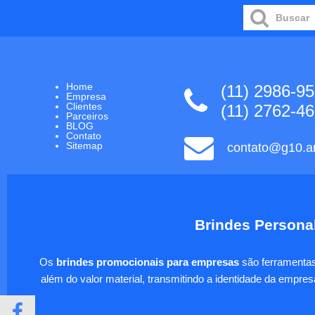
Home
(11) 2986-9
Empresa
Clientes
(11) 2762-4
Parceiros
BLOG
Contato
Sitemap
contato@g10.ar
Brindes Personal
Os
brindes promocionais para empresas
são ferramentas 
além do valor material, transmitindo a identidade da empre