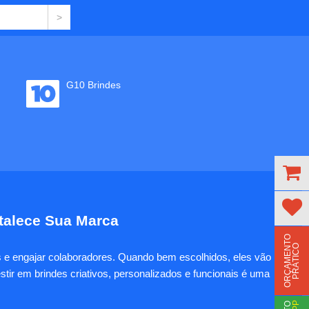
G10 Brindes
rtalece Sua Marca
O
R
Ç
A
M
E
N
T
O
P
R
Á
T
I
C
O
es e engajar colaboradores. Quando bem escolhidos, eles vão
tir em brindes criativos, personalizados e funcionais é uma