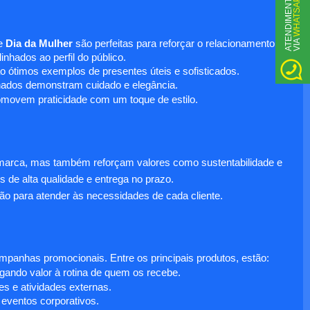
WHATSAPP
A
T
N
D
I
M
E
N
T
O
V
I
A
E
e
Dia da Mulher
são perfeitas para reforçar o relacionamento
nhados ao perfil do público.
o ótimos exemplos de presentes úteis e sofisticados.
inados demonstram cuidado e elegância.
omovem praticidade com um toque de estilo.
 marca, mas também reforçam valores como sustentabilidade e
s de alta qualidade e entrega no prazo.
ão para atender às necessidades de cada cliente.
anhas promocionais. Entre os principais produtos, estão:
egando valor à rotina de quem os recebe.
s e atividades externas.
 eventos corporativos.