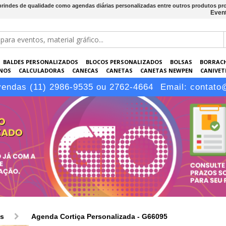
 brindes de qualidade como agendas diárias personalizadas entre outros produtos pr
Event
BALDES PERSONALIZADOS
BLOCOS PERSONALIZADOS
BOLSAS
BORRAC
NOS
CALCULADORAS
CANECAS
CANETAS
CANETAS NEWPEN
CANIVETE
POS
ELETRÔNICOS
EMBALAGENS
ESCRITÓRIO
EVENTOS
GARRAFAS P
vendas (11) 2986-9535 ou 2762-4664
Email:
contato
LÁPIS
os
Agenda Cortiça Personalizada - G66095