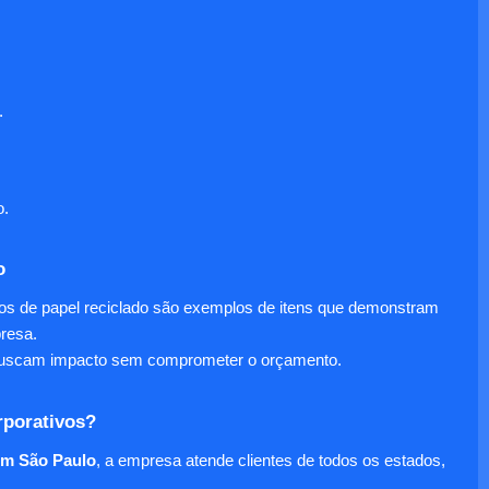
.
o.
o
nos de papel reciclado são exemplos de itens que demonstram
presa.
e buscam impacto sem comprometer o orçamento.
rporativos?
em São Paulo
, a empresa atende clientes de todos os estados,