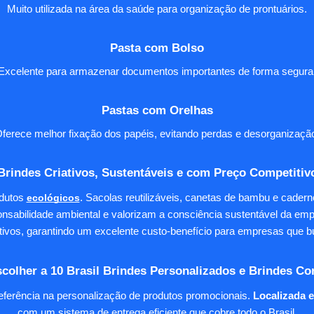
Muito utilizada na área da saúde para organização de prontuários.
Pasta com Bolso
Excelente para armazenar documentos importantes de forma segura
Pastas com Orelhas
ferece melhor fixação dos papéis, evitando perdas e desorganizaçã
Brindes Criativos, Sustentáveis e com Preço Competitiv
dutos
ecológicos
. Sacolas reutilizáveis, canetas de bambu e cader
nsabilidade ambiental e valorizam a consciência sustentável da em
tivos, garantindo um excelente custo-benefício para empresas qu
colher a 10 Brasil Brindes Personalizados e Brindes Co
eferência na personalização de produtos promocionais.
Localizada 
com um sistema de entrega eficiente que cobre todo o Brasil.