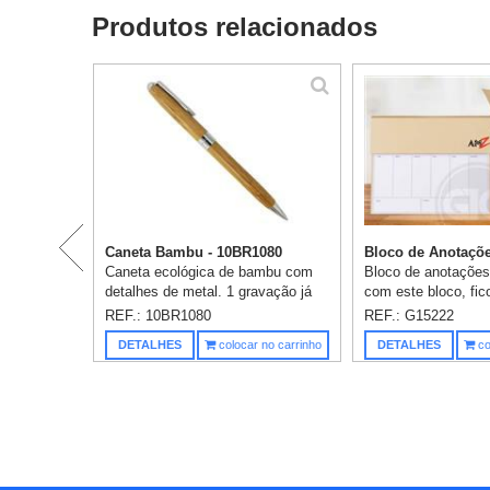
Produtos relacionados
Caneta Bambu - 10BR1080
Bloco de Anotaçõe
Caneta ecológica de bambu com
Bloco de anotações
detalhes de metal. 1 gravação já
com este bloco, fic
incluso.
organizar e não de
REF.: 10BR1080
REF.: G15222
tarefa ou compromi
DETALHES
colocar no carrinho
DETALHES
co
batido. Com espaço 