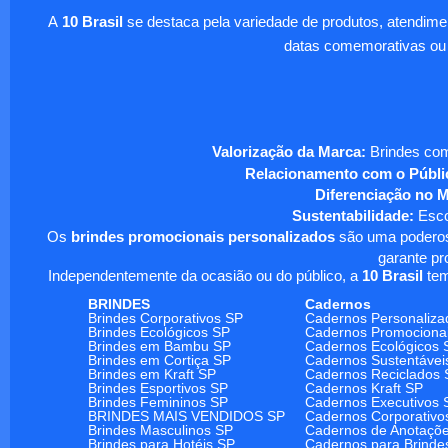
A
10 Brasil
se destaca pela variedade de produtos, atendim
datas comemorativas ou
Valorização da Marca:
Brindes com
Relacionamento com o Públi
Diferenciação no 
Sustentabilidade:
Escol
Os
brindes promocionais personalizados
são uma poderosa
garante pr
Independentemente da ocasião ou do público, a
10 Brasil
tem
BRINDES
Cadernos
Brindes Corporativos SP
Cadernos Personaliza
Brindes Ecológicos SP
Cadernos Promociona
Brindes em Bambu SP
Cadernos Ecológicos 
Brindes em Cortiça SP
Cadernos Sustentávei
Brindes em Kraft SP
Cadernos Reciclados 
Brindes Esportivos SP
Cadernos Kraft SP
Brindes Femininos SP
Cadernos Executivos 
BRINDES MAIS VENDIDOS SP
Cadernos Corporativo
Brindes Masculinos SP
Cadernos de Anotaçõ
Brindes para Hotéis SP
Cadernos para Brinde