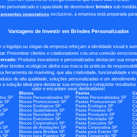
ento personalizado e capacidade de desenvolver
brindes
sob medida 
presentes corporativos
exclusivos, a empresa está preparada para
Vantagens de Investir em Brindes Personalizados
 o logotipo ou slogan da empresa reforçam a identidade visual e a
co:
Presentear clientes e colaboradores cria uma conexão emocional e
Mercado:
Produtos inovadores e personalizados destacam sua empre
her brindes ecológicos alinha sua marca às práticas de responsabili
 ferramenta de marketing, que alia criatividade, funcionalidade e i
odutos de alta qualidade, soluções personalizadas e um atendimento
 a solução ideal para destacar sua empresa e conquistar resultados 
valor e encantam seus destinatários!
Blocos
Pastas
C
dos SP
Blocos Personalizados SP
Pastas Personalizadas SP
Ca
is SP
Blocos Promocionais SP
Pastas Promocionais SP
Ca
SP
Blocos Ecológicos SP
Pasta Ecológica SP
Ca
s SP
Blocos Sustentáveis SP
Pasta Processo SP
Ca
SP
Blocos Reciclados SP
Pasta Prontuário SP
Ca
Blocos Executivos SP
Pasta Reciclada SP
C
SP
Blocos Corporativos SP
Pasta Executiva SP
Ca
s SP
Blocos de Anotações SP
Pasta Corporativa SP
Co
es SP
Blocos para Brindes SP
Pasta para Evento SP
Co
s SP
Blocos para Eventos SP
Pasta Convenção SP
Co