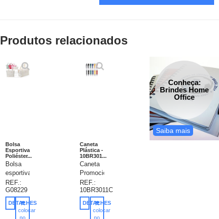
Produtos relacionados
Conheça:
Brindes Home
Office
Saiba mais
Bolsa
Caneta
Esportiva
Plástica -
Poliéster...
10BR301...
Bolsa
Caneta
esportiva
Promocional,
para
Caneta
REF.:
REF.:
G08229
10BR3011C
carregar
importada,
equipamentos,
esfero,
DETALHES
DETALHES
calçados
corpo
colocar
colocar
e
plástico
no
no