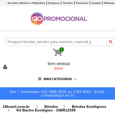
Eventos: Elétrica e Hidráulica
Empresa
Clientes
Parceiros
Contato
Sitemap
0
Bem-vindo(a)
Entrar
MAIS CATEGORIAS
Sac / Televendas (11) 2986-9535 ou 2762-4664
Email:
contato@g10.art.br
10brasil.com.br
Brindes
Brindes Ecológicos
Kit Banho Ecológico - 10BR12339