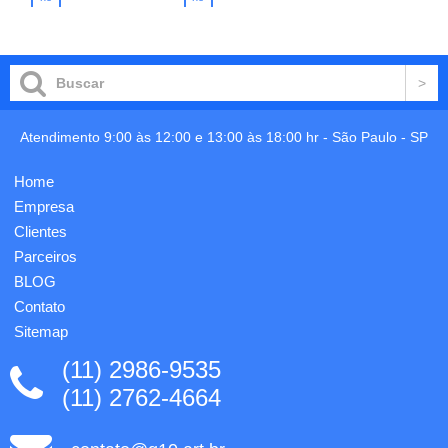
carrinho
carrinho
roupas
branca,
até
ponta e
academias,
botão
quadras,
de
estúdios
acionamento
ou
cromados,
viagens
clipes
Atendimento 9:00 às 12:00 e 13:00 às 18:00 hr -
São Paulo
-
SP
em
nas
geral.
mesmas
Feita
cores
Home
em
do
Empresa
poliéster
apoio,
resistente
apoio
Clientes
à água,
emborra...
Parceiros
e...
BLOG
Contato
Sitemap
(11) 2986-9535
(11) 2762-4664