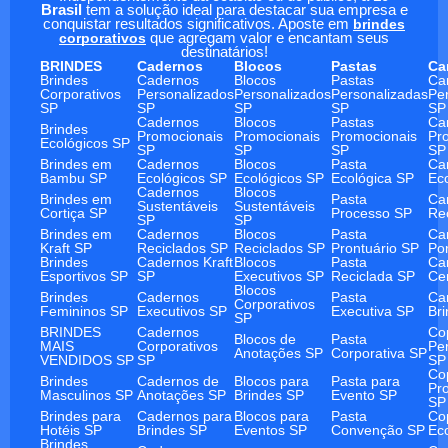
Brasil
tem a solução ideal para destacar sua empresa e
conquistar resultados significativos. Aposte em
brindes
corporativos
que agregam valor e encantam seus
destinatários!
BRINDES
Cadernos
Blocos
Pastas
Ca
Brindes
Cadernos
Blocos
Pastas
Ca
Corporativos
Personalizados
Personalizados
Personalizadas
Pe
SP
SP
SP
SP
SP
Cadernos
Blocos
Pastas
Ca
Brindes
Promocionais
Promocionais
Promocionais
Pr
Ecológicos SP
SP
SP
SP
SP
Brindes em
Cadernos
Blocos
Pasta
Ca
Bambu SP
Ecológicos SP
Ecológicos SP
Ecológica SP
Ec
Cadernos
Blocos
Brindes em
Pasta
Ca
Sustentáveis
Sustentáveis
Cortiça SP
Processo SP
Re
SP
SP
Brindes em
Cadernos
Blocos
Pasta
Ca
Kraft SP
Reciclados SP
Reciclados SP
Prontuário SP
Po
Brindes
Cadernos Kraft
Blocos
Pasta
Ca
Esportivos SP
SP
Executivos SP
Reciclada SP
Ce
Blocos
Brindes
Cadernos
Pasta
Ca
Corporativos
Femininos SP
Executivos SP
Executiva SP
Br
SP
BRINDES
Cadernos
Co
Blocos de
Pasta
MAIS
Corporativos
Pe
Anotações SP
Corporativa SP
VENDIDOS SP
SP
SP
Co
Brindes
Cadernos de
Blocos para
Pasta para
Pr
Masculinos SP
Anotações SP
Brindes SP
Evento SP
SP
Brindes para
Cadernos para
Blocos para
Pasta
Co
Hotéis SP
Brindes SP
Eventos SP
Convenção SP
Ec
Brindes