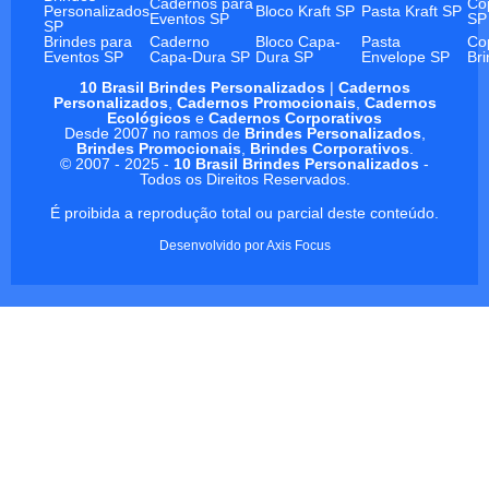
Cadernos para
Co
Personalizados
Bloco Kraft SP
Pasta Kraft SP
Eventos SP
SP
SP
Brindes para
Caderno
Bloco Capa-
Pasta
Co
Eventos SP
Capa-Dura SP
Dura SP
Envelope SP
Br
10 Brasil Brindes Personalizados
|
Cadernos
Personalizados
,
Cadernos Promocionais
,
Cadernos
Ecológicos
e
Cadernos Corporativos
Desde 2007 no ramos de
Brindes Personalizados
,
Brindes Promocionais
,
Brindes Corporativos
.
© 2007 - 2025 -
10 Brasil Brindes Personalizados
-
Todos os Direitos Reservados.
É proibida a reprodução total ou parcial deste conteúdo.
Desenvolvido por
Axis Focus