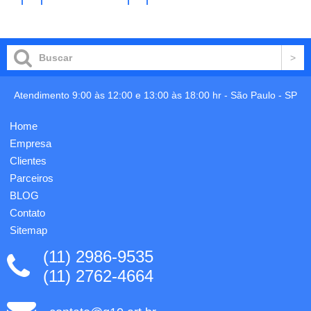
em
tampa
no
no
carrinho
carrinho
papel
rosqueável
em
com
kraft,
válvula
com
spray e
furos
protetor
para
de
presilhas
tampa.
Atendimento 9:00 às 12:00 e 13:00 às 18:00 hr -
São Paulo
-
SP
tipo
Altura:
romeu e
11,6
Home
julieta.
cm,
Gravação
Largura:
Empresa
em 1
3,1 cm,
Clientes
cor já
Circunferência:
Parceiros
incluso.
...
Medidas:
BLOG
25 x
Contato
32cm...
Sitemap
(11) 2986-9535
(11) 2762-4664