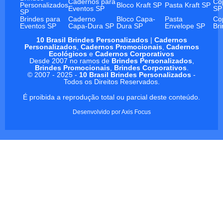
Cadernos para
Co
Personalizados
Bloco Kraft SP
Pasta Kraft SP
Eventos SP
SP
SP
Brindes para
Caderno
Bloco Capa-
Pasta
Co
Eventos SP
Capa-Dura SP
Dura SP
Envelope SP
Br
10 Brasil Brindes Personalizados
|
Cadernos
Personalizados
,
Cadernos Promocionais
,
Cadernos
Ecológicos
e
Cadernos Corporativos
Desde 2007 no ramos de
Brindes Personalizados
,
Brindes Promocionais
,
Brindes Corporativos
.
© 2007 - 2025 -
10 Brasil Brindes Personalizados
-
Todos os Direitos Reservados.
É proibida a reprodução total ou parcial deste conteúdo.
Desenvolvido por
Axis Focus