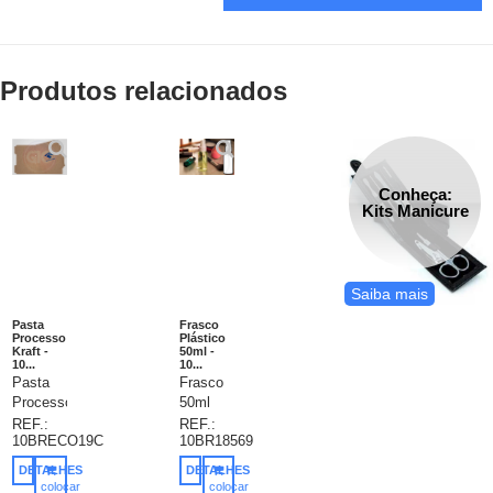
Produtos relacionados
Conheça:
Kits Manicure
Saiba mais
Pasta
Frasco
Processo
Plástico
Kraft -
50ml -
10...
10...
Pasta
Frasco
Processo
50ml
Kraft,
produzido
REF.:
REF.:
10BRECO19C
10BR18569
com
em
aba,
plástico
DETALHES
DETALHES
produzida
polietileno,
colocar
colocar