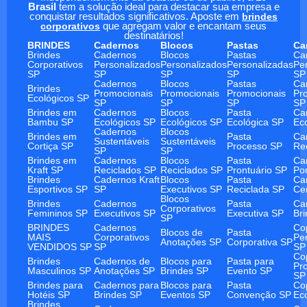
Brasil
tem a solução ideal para destacar sua empresa e
conquistar resultados significativos. Aposte em
brindes
corporativos
que agregam valor e encantam seus
destinatários!
BRINDES
Cadernos
Blocos
Pastas
Ca
Brindes
Cadernos
Blocos
Pastas
Ca
Corporativos
Personalizados
Personalizados
Personalizadas
Pe
SP
SP
SP
SP
SP
Cadernos
Blocos
Pastas
Ca
Brindes
Promocionais
Promocionais
Promocionais
Pr
Ecológicos SP
SP
SP
SP
SP
Brindes em
Cadernos
Blocos
Pasta
Ca
Bambu SP
Ecológicos SP
Ecológicos SP
Ecológica SP
Ec
Cadernos
Blocos
Brindes em
Pasta
Ca
Sustentáveis
Sustentáveis
Cortiça SP
Processo SP
Re
SP
SP
Brindes em
Cadernos
Blocos
Pasta
Ca
Kraft SP
Reciclados SP
Reciclados SP
Prontuário SP
Po
Brindes
Cadernos Kraft
Blocos
Pasta
Ca
Esportivos SP
SP
Executivos SP
Reciclada SP
Ce
Blocos
Brindes
Cadernos
Pasta
Ca
Corporativos
Femininos SP
Executivos SP
Executiva SP
Br
SP
BRINDES
Cadernos
Co
Blocos de
Pasta
MAIS
Corporativos
Pe
Anotações SP
Corporativa SP
VENDIDOS SP
SP
SP
Co
Brindes
Cadernos de
Blocos para
Pasta para
Pr
Masculinos SP
Anotações SP
Brindes SP
Evento SP
SP
Brindes para
Cadernos para
Blocos para
Pasta
Co
Hotéis SP
Brindes SP
Eventos SP
Convenção SP
Ec
Brindes