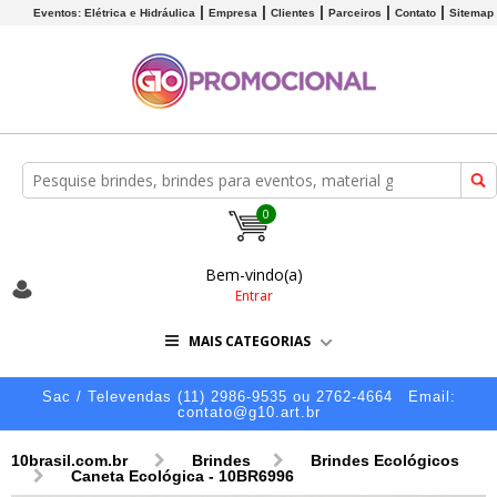
Eventos: Elétrica e Hidráulica
Empresa
Clientes
Parceiros
Contato
Sitemap
0
Bem-vindo(a)
Entrar
MAIS CATEGORIAS
Sac / Televendas (11) 2986-9535 ou 2762-4664
Email:
contato@g10.art.br
10brasil.com.br
Brindes
Brindes Ecológicos
Caneta Ecológica - 10BR6996