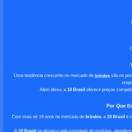
O
Uma tendência crescente no mercado de
brindes
são os pro
respo
Além disso, a
10 Brasil
oferece preços competi
Por Que Es
Com mais de 19 anos no mercado de
brindes
, a
10 Brasil
é r
A
10 Brasil
se destaca pela variedade de produtos, atendim