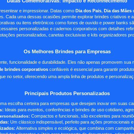
Datas Comemorativas: Impacto e Reconhecimento
presentear e impressionar. Datas como
Dia dos Pais
,
Dia das Mães
s. Cada uma dessas ocasiões permite explorar brindes criativos e ali
rativas ou itens eletrônicos como fones de ouvido e power banks sã
essaires personalizadas e cadernos corporativos com detalhes ref
tações personalizados, canetas exclusivas e kits organizadores pr
Os Melhores Brindes para Empresas
te, funcionalidade e durabilidade. Eles não apenas promovem sua
e brindes corporativos
confiáveis é essencial para garantir produto
e no setor, oferecendo uma ampla linha de produtos e personalizaç
Principais Produtos Personalizados
ma escolha certeira para empresas que desejam inovar em suas camp
s
:
Ideais para eventos, conferências e brindes de uso cotidiano, agr
ersonalizados
:
Compactos e funcionais, são excelentes para reuniõe
das:
Um clássico indispensável, perfeito para ações promocionais e
izados:
Alternativa simples e ecológica, que combina com campanha