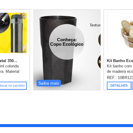
Conheça:
Copo Ecológico
tal 350...
Kit Banho Ecol
ml colorida
Kit banho com 
a. Material
de madeira eco
timento interno
1 Espelho * 1 
REF.: 10BR12
pa plástica
Massageador *
Saiba mais
locar no carrinho
DETALHES
interna p...
1 Esponja de b