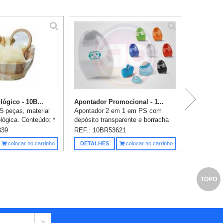
P
ógico - 10B...
Apontador Promocional - 1...
5 peças, material
Apontador 2 em 1 em PS com
lógica. Conteúdo: *
depósito transparente e borracha
Escova * 1
com tampa. Disponível em várias
339
REF.: 10BR53621
 1 Bucha de banho *
cores. 41 x 60 x 23 mm. Gravação
Saiba m
colocar no carrinho
DETALHES
colocar no carrinho
anho Incluso grav...
em silk 1 (1 lado) cor já incl...
TOPO