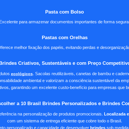
Pasta com Bolso
Excelente para armazenar documentos importantes de forma segura
Pastas com Orelhas
ferece melhor fixação dos papéis, evitando perdas e desorganizaçã
Brindes Criativos, Sustentáveis e com Preço Competitiv
dutos
ecológicos
. Sacolas reutilizáveis, canetas de bambu e cader
nsabilidade ambiental e valorizam a consciência sustentável da em
tivos, garantindo um excelente custo-benefício para empresas qu
colher a 10 Brasil Brindes Personalizados e Brindes Co
eferência na personalização de produtos promocionais.
Localizada 
com um sistema de entrega eficiente que cobre todo o Brasil.
ento personalizado e capacidade de desenvolver
brindes
sob medida 