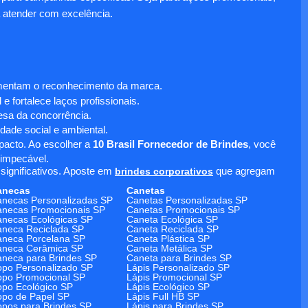
 atender com excelência.
umentam o reconhecimento da marca.
 fortalece laços profissionais.
sa da concorrência.
dade social e ambiental.
mpacto. Ao escolher a
10 Brasil Fornecedor de Brindes
, você
 impecável.
significativos. Aposte em
brindes corporativos
que agregam
anecas
Canetas
necas Personalizadas SP
Canetas Personalizadas SP
necas Promocionais SP
Canetas Promocionais SP
necas Ecológicas SP
Caneta Ecológica SP
neca Reciclada SP
Caneta Reciclada SP
neca Porcelana SP
Caneta Plástica SP
aneca Cerâmica SP
Caneta Metálica SP
neca para Brindes SP
Caneta para Brindes SP
po Personalizado SP
Lápis Personalizado SP
po Promocional SP
Lápis Promocional SP
po Ecológico SP
Lápis Ecológico SP
po de Papel SP
Lápis Full HB SP
pos para Brindes SP
Lápis para Brindes SP