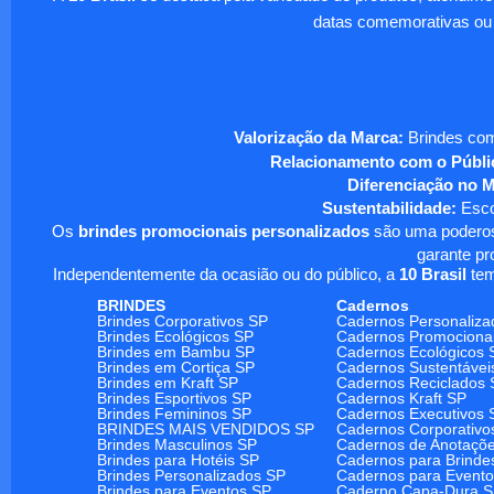
datas comemorativas ou
Valorização da Marca:
Brindes com
Relacionamento com o Públi
Diferenciação no 
Sustentabilidade:
Escol
Os
brindes promocionais personalizados
são uma poderosa
garante pr
Independentemente da ocasião ou do público, a
10 Brasil
tem
BRINDES
Cadernos
Brindes Corporativos SP
Cadernos Personaliza
Brindes Ecológicos SP
Cadernos Promociona
Brindes em Bambu SP
Cadernos Ecológicos 
Brindes em Cortiça SP
Cadernos Sustentávei
Brindes em Kraft SP
Cadernos Reciclados 
Brindes Esportivos SP
Cadernos Kraft SP
Brindes Femininos SP
Cadernos Executivos 
BRINDES MAIS VENDIDOS SP
Cadernos Corporativo
Brindes Masculinos SP
Cadernos de Anotaçõ
Brindes para Hotéis SP
Cadernos para Brinde
Brindes Personalizados SP
Cadernos para Event
Brindes para Eventos SP
Caderno Capa-Dura 