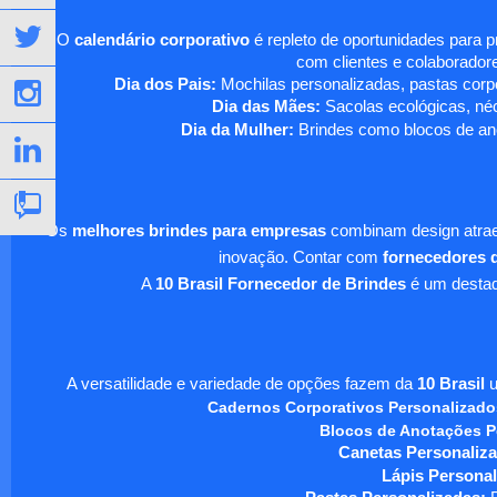
O
calendário corporativo
é repleto de oportunidades para 
com clientes e colaboradore
Dia dos Pais:
Mochilas personalizadas, pastas corpo
Dia das Mães:
Sacolas ecológicas, néc
Dia da Mulher:
Brindes como blocos de ano
Os
melhores brindes para empresas
combinam design atraen
inovação. Contar com
fornecedores d
A
10 Brasil Fornecedor de Brindes
é um destaqu
A versatilidade e variedade de opções fazem da
10 Brasil
u
Cadernos Corporativos Personalizado
Blocos de Anotações P
Canetas Personaliza
Lápis Personal