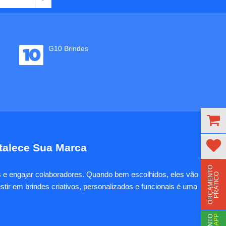
G10 Brindes
rtalece Sua Marca
O
R
Ç
A
M
E
N
T
O
P
R
Á
T
I
C
es e engajar colaboradores. Quando bem escolhidos, eles vão
O
tir em brindes criativos, personalizados e funcionais é uma