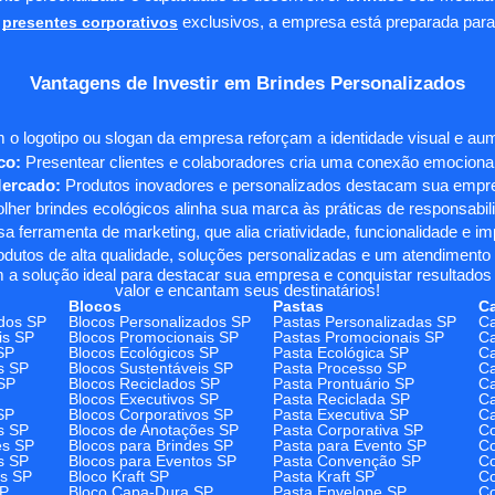
presentes corporativos
exclusivos, a empresa está preparada para
Vantagens de Investir em Brindes Personalizados
 o logotipo ou slogan da empresa reforçam a identidade visual e a
co:
Presentear clientes e colaboradores cria uma conexão emocional e
Mercado:
Produtos inovadores e personalizados destacam sua empre
her brindes ecológicos alinha sua marca às práticas de responsabili
 ferramenta de marketing, que alia criatividade, funcionalidade e i
odutos de alta qualidade, soluções personalizadas e um atendimento
 a solução ideal para destacar sua empresa e conquistar resultados 
valor e encantam seus destinatários!
Blocos
Pastas
C
dos SP
Blocos Personalizados SP
Pastas Personalizadas SP
Ca
is SP
Blocos Promocionais SP
Pastas Promocionais SP
Ca
SP
Blocos Ecológicos SP
Pasta Ecológica SP
Ca
s SP
Blocos Sustentáveis SP
Pasta Processo SP
Ca
SP
Blocos Reciclados SP
Pasta Prontuário SP
Ca
Blocos Executivos SP
Pasta Reciclada SP
C
SP
Blocos Corporativos SP
Pasta Executiva SP
Ca
s SP
Blocos de Anotações SP
Pasta Corporativa SP
Co
es SP
Blocos para Brindes SP
Pasta para Evento SP
Co
s SP
Blocos para Eventos SP
Pasta Convenção SP
Co
os SP
Bloco Kraft SP
Pasta Kraft SP
Co
SP
Bloco Capa-Dura SP
Pasta Envelope SP
Co