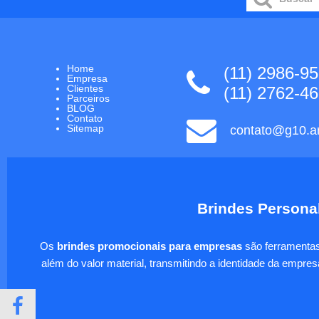
Home
(11) 2986-9
Empresa
Clientes
(11) 2762-4
Parceiros
BLOG
Contato
Sitemap
contato@g10.ar
Brindes Personal
Os
brindes promocionais para empresas
são ferramentas 
além do valor material, transmitindo a identidade da empre