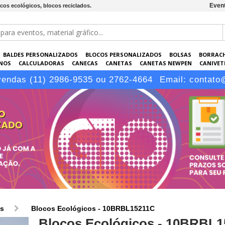
Event
cos ecológicos, blocos reciclados.
BALDES PERSONALIZADOS
BLOCOS PERSONALIZADOS
BOLSAS
BORRAC
NOS
CALCULADORAS
CANECAS
CANETAS
CANETAS NEWPEN
CANIVETE
POS
ELETRÔNICOS
EMBALAGENS
ESCRITÓRIO
EVENTOS
GARRAFAS P
vendas (11) 2986-9535 ou 2762-4664
Email:
contato
LÁPIS
os
Blocos Ecológicos - 10BRBL15211C
Blocos Ecológicos - 10BRBL