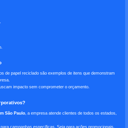
.
o.
o
nos de papel reciclado são exemplos de itens que demonstram
presa.
e buscam impacto sem comprometer o orçamento.
rporativos?
em São Paulo
, a empresa atende clientes de todos os estados,
para campanhas específicas. Seja para ações promocionais,