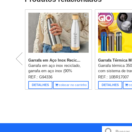
Garrafa em Aço Inox Recic...
Garrafa Térmica Me
Garrafa em aço inox reciclado,
Garrafa térmica 350
garrafa em aço inox (90%
com sistema de trav
reciclado) de parede dupla térmica,
metálico com reves
REF.: G94336
REF.: 10BR17007
isolada a vácuo. Com tampa e
em inox, possui tam
DETALHES
colocar no carrinho
DETALHES
co
base em bambu. Capacidade até
fosca com borracha 
550 ...