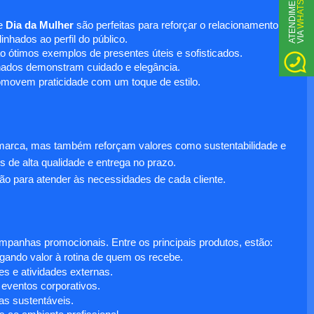
WHATSAPP
A
T
N
D
I
M
E
N
T
O
V
I
A
e
Dia da Mulher
são perfeitas para reforçar o relacionamento
E
nhados ao perfil do público.
o ótimos exemplos de presentes úteis e sofisticados.
inados demonstram cuidado e elegância.
omovem praticidade com um toque de estilo.
 marca, mas também reforçam valores como sustentabilidade e
s de alta qualidade e entrega no prazo.
ão para atender às necessidades de cada cliente.
anhas promocionais. Entre os principais produtos, estão:
egando valor à rotina de quem os recebe.
s e atividades externas.
 eventos corporativos.
s sustentáveis.