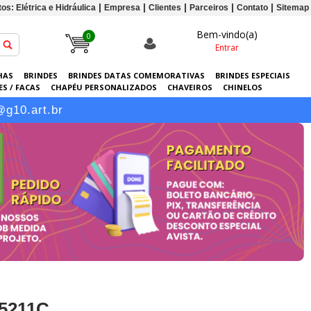
os: Elétrica e Hidráulica
Empresa
Clientes
Parceiros
Contato
Sitemap
Bem-vindo(a)
0
Entrar
HAS
BRINDES
BRINDES DATAS COMEMORATIVAS
BRINDES ESPECIAIS
S / FACAS
CHAPÉU PERSONALIZADOS
CHAVEIROS
CHINELOS
ERSONALIZADAS
GRÁFICA
GUARDA-CHUVAS
KITS
LANÇAMENTOS
@g10.art.br
15211C