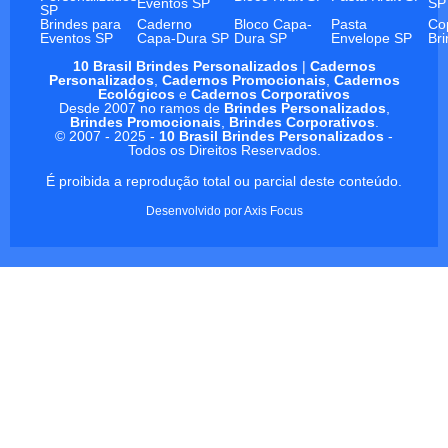
Eventos SP
SP
SP
Brindes para
Caderno
Bloco Capa-
Pasta
Co
Eventos SP
Capa-Dura SP
Dura SP
Envelope SP
Br
10 Brasil Brindes Personalizados
|
Cadernos
Personalizados
,
Cadernos Promocionais
,
Cadernos
Ecológicos
e
Cadernos Corporativos
Desde 2007 no ramos de
Brindes Personalizados
,
Brindes Promocionais
,
Brindes Corporativos
.
© 2007 - 2025 -
10 Brasil Brindes Personalizados
-
Todos os Direitos Reservados.
É proibida a reprodução total ou parcial deste conteúdo.
Desenvolvido por
Axis Focus