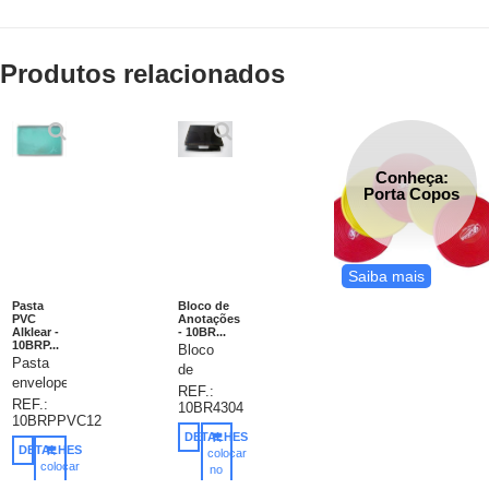
Produtos relacionados
Conheça:
Porta Copos
Saiba mais
Pasta
Bloco de
PVC
Anotações
Alklear -
- 10BR...
10BRP...
Bloco
Pasta
de
envelope
anotações
REF.:
em PVC
REF.:
10BR4304
em
10BRPPVC12
Alklear
couro
DETALHES
0,38mm,
sintético,
DETALHES
colocar
com
colocar
disponíveis
no
ziper de
no
carrinho
nas