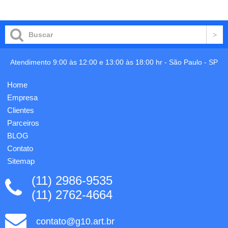
carrinho
tecido,
cores
1
azul e
gravação
preto.
já
Contém
incluso,
aproximadamente
medidas:
200
26x37cm.
Atendimento 9:00 às 12:00 e 13:00 às 18:00 hr -
São Paulo
-
SP
folhinhas.
Uma
gravação
Home
já
Empresa
inclusa.
Clientes
Parceiros
BLOG
Contato
Sitemap
(11) 2986-9535
(11) 2762-4664
contato@g10.art.br