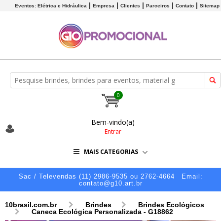
Eventos: Elétrica e Hidráulica
Empresa
Clientes
Parceiros
Contato
Sitemap
0
Bem-vindo(a)
Entrar
MAIS CATEGORIAS
Sac / Televendas (11) 2986-9535 ou 2762-4664
Email:
contato@g10.art.br
10brasil.com.br
Brindes
Brindes Ecológicos
Caneca Ecológica Personalizada - G18862