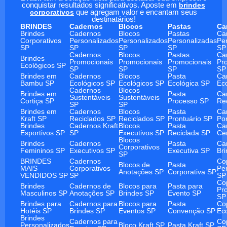
conquistar resultados significativos. Aposte em
brindes
corporativos
que agregam valor e encantam seus
destinatários!
BRINDES
Cadernos
Blocos
Pastas
Ca
Brindes
Cadernos
Blocos
Pastas
Ca
Corporativos
Personalizados
Personalizados
Personalizadas
Pe
SP
SP
SP
SP
SP
Cadernos
Blocos
Pastas
Ca
Brindes
Promocionais
Promocionais
Promocionais
Pr
Ecológicos SP
SP
SP
SP
SP
Brindes em
Cadernos
Blocos
Pasta
Ca
Bambu SP
Ecológicos SP
Ecológicos SP
Ecológica SP
Ec
Cadernos
Blocos
Brindes em
Pasta
Ca
Sustentáveis
Sustentáveis
Cortiça SP
Processo SP
Re
SP
SP
Brindes em
Cadernos
Blocos
Pasta
Ca
Kraft SP
Reciclados SP
Reciclados SP
Prontuário SP
Po
Brindes
Cadernos Kraft
Blocos
Pasta
Ca
Esportivos SP
SP
Executivos SP
Reciclada SP
Ce
Blocos
Brindes
Cadernos
Pasta
Ca
Corporativos
Femininos SP
Executivos SP
Executiva SP
Br
SP
BRINDES
Cadernos
Co
Blocos de
Pasta
MAIS
Corporativos
Pe
Anotações SP
Corporativa SP
VENDIDOS SP
SP
SP
Co
Brindes
Cadernos de
Blocos para
Pasta para
Pr
Masculinos SP
Anotações SP
Brindes SP
Evento SP
SP
Brindes para
Cadernos para
Blocos para
Pasta
Co
Hotéis SP
Brindes SP
Eventos SP
Convenção SP
Ec
Brindes
Cadernos para
Co
Personalizados
Bloco Kraft SP
Pasta Kraft SP