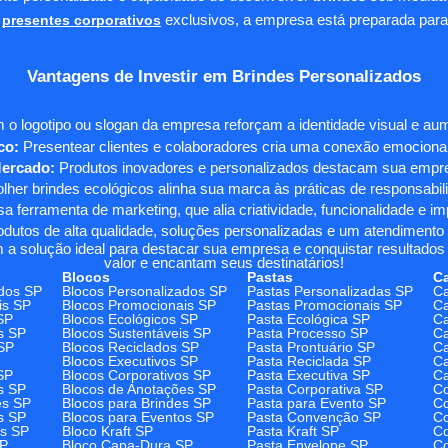
presentes corporativos
exclusivos, a empresa está preparada para
Vantagens de Investir em Brindes Personalizados
 o logotipo ou slogan da empresa reforçam a identidade visual e a
co:
Presentear clientes e colaboradores cria uma conexão emocional e
Mercado:
Produtos inovadores e personalizados destacam sua empre
her brindes ecológicos alinha sua marca às práticas de responsabili
 ferramenta de marketing, que alia criatividade, funcionalidade e i
odutos de alta qualidade, soluções personalizadas e um atendimento
 a solução ideal para destacar sua empresa e conquistar resultados 
valor e encantam seus destinatários!
Blocos
Pastas
C
dos SP
Blocos Personalizados SP
Pastas Personalizadas SP
Ca
is SP
Blocos Promocionais SP
Pastas Promocionais SP
Ca
SP
Blocos Ecológicos SP
Pasta Ecológica SP
Ca
s SP
Blocos Sustentáveis SP
Pasta Processo SP
Ca
SP
Blocos Reciclados SP
Pasta Prontuário SP
Ca
Blocos Executivos SP
Pasta Reciclada SP
C
SP
Blocos Corporativos SP
Pasta Executiva SP
Ca
s SP
Blocos de Anotações SP
Pasta Corporativa SP
Co
es SP
Blocos para Brindes SP
Pasta para Evento SP
Co
s SP
Blocos para Eventos SP
Pasta Convenção SP
Co
os SP
Bloco Kraft SP
Pasta Kraft SP
Co
SP
Bloco Capa-Dura SP
Pasta Envelope SP
Co