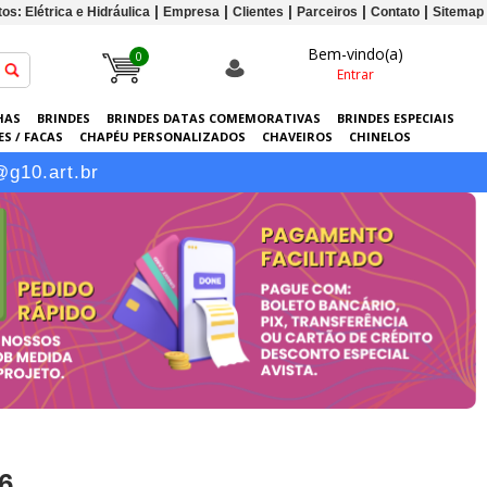
os: Elétrica e Hidráulica
Empresa
Clientes
Parceiros
Contato
Sitemap
Bem-vindo(a)
0
Entrar
HAS
BRINDES
BRINDES DATAS COMEMORATIVAS
BRINDES ESPECIAIS
S / FACAS
CHAPÉU PERSONALIZADOS
CHAVEIROS
CHINELOS
ERSONALIZADAS
GRÁFICA
GUARDA-CHUVAS
KITS
LANÇAMENTOS
@g10.art.br
6