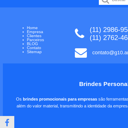
Home
(11) 2986-9
Empresa
Clientes
(11) 2762-4
Parceiros
BLOG
Contato
Sitemap
contato@g10.ar
Brindes Personal
Os
brindes promocionais para empresas
são ferramentas 
além do valor material, transmitindo a identidade da empre