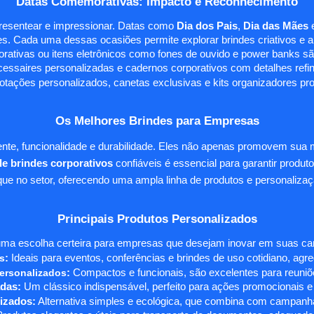
Datas Comemorativas: Impacto e Reconhecimento
presentear e impressionar. Datas como
Dia dos Pais
,
Dia das Mães
s. Cada uma dessas ocasiões permite explorar brindes criativos e ali
rativas ou itens eletrônicos como fones de ouvido e power banks sã
essaires personalizadas e cadernos corporativos com detalhes ref
tações personalizados, canetas exclusivas e kits organizadores pr
Os Melhores Brindes para Empresas
te, funcionalidade e durabilidade. Eles não apenas promovem sua
e brindes corporativos
confiáveis é essencial para garantir produto
e no setor, oferecendo uma ampla linha de produtos e personalizaç
Principais Produtos Personalizados
ma escolha certeira para empresas que desejam inovar em suas camp
s
:
Ideais para eventos, conferências e brindes de uso cotidiano, agr
ersonalizados
:
Compactos e funcionais, são excelentes para reuniõe
das:
Um clássico indispensável, perfeito para ações promocionais e
izados:
Alternativa simples e ecológica, que combina com campanha