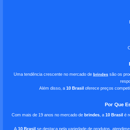
O
Uma tendência crescente no mercado de
brindes
são os pro
respo
Além disso, a
10 Brasil
oferece preços competi
Por Que Es
Com mais de 19 anos no mercado de
brindes
, a
10 Brasil
é r
A
10 Brasil
se destaca pela variedade de produtos, atendim