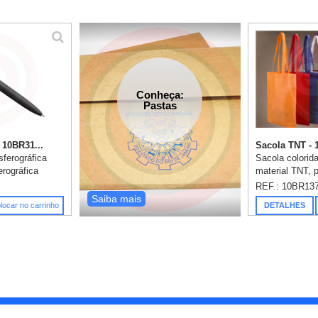
Conheça:
Pastas
 10BR31...
Sacola TNT -
erográfica
Sacola colorid
rográfica
material TNT, 
bamento matt.
ecológico/recic
REF.: 10BR13
. 2km de
alça. Medidas:
Saiba mais
locar no carrinho
DETALHES
 mm. Gravação
Personalização