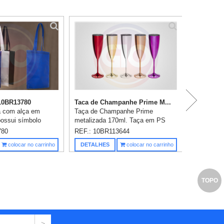
 10BR13780
Taca de Champanhe Prime M...
a com alça em
Taça de Champanhe Prime
possui símbolo
metalizada 170ml. Taça em PS
lável na costura da
cristal com metalização. Gravação
780
REF.: 10BR113644
 41,2cm x 37,2 cm.
em 1 cor já incluso.
Saiba m
colocar no carrinho
DETALHES
colocar no carrinho
 em silk em 1 c...
TOPO