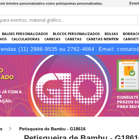
Event
 em brindes personalziados como petisqueiras personalizadas.
BALDES PERSONALIZADOS
BLOCOS PERSONALIZADOS
BOLSAS
BORRAC
NOS
CALCULADORAS
CANECAS
CANETAS
CANETAS NEWPEN
CANIVETE
POS
ELETRÔNICOS
EMBALAGENS
ESCRITÓRIO
EVENTOS
GARRAFAS P
vendas (11) 2986-9535 ou 2762-4664
Email:
contato
LÁPIS
os
Petisqueira de Bambu - G18616
Petisqueira de Bambu - G1861