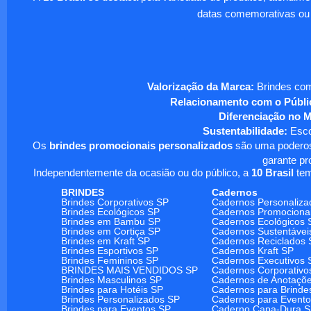
datas comemorativas ou
Valorização da Marca:
Brindes com
Relacionamento com o Públi
Diferenciação no 
Sustentabilidade:
Escol
Os
brindes promocionais personalizados
são uma poderosa
garante pr
Independentemente da ocasião ou do público, a
10 Brasil
tem
BRINDES
Cadernos
Brindes Corporativos SP
Cadernos Personaliza
Brindes Ecológicos SP
Cadernos Promociona
Brindes em Bambu SP
Cadernos Ecológicos 
Brindes em Cortiça SP
Cadernos Sustentávei
Brindes em Kraft SP
Cadernos Reciclados 
Brindes Esportivos SP
Cadernos Kraft SP
Brindes Femininos SP
Cadernos Executivos 
BRINDES MAIS VENDIDOS SP
Cadernos Corporativo
Brindes Masculinos SP
Cadernos de Anotaçõ
Brindes para Hotéis SP
Cadernos para Brinde
Brindes Personalizados SP
Cadernos para Event
Brindes para Eventos SP
Caderno Capa-Dura 