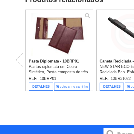
Pasta Diplomata - 10BRP01
Caneta Reciclada -
Pastas diplomata em Couro
NEW STAR ECO Esf
Sintético, Pasta composta de três
Reciclada Eco. Esfe
corpos, contendo porta-bloco A4,
reciclada eco. Aca
REF.: 10BRP01
REF.: 10BR31022
bolsa, dois porta-cartões e porta-
Tinta Dokumental®
DETALHES
colocar no carrinho
DETALHES
co
caneta, com fechamento atrav...
escrita. ø10 x 140
em 1 cor ...