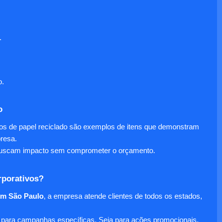
.
o.
o
nos de papel reciclado são exemplos de itens que demonstram
presa.
e buscam impacto sem comprometer o orçamento.
rporativos?
em São Paulo
, a empresa atende clientes de todos os estados,
para campanhas específicas. Seja para ações promocionais,