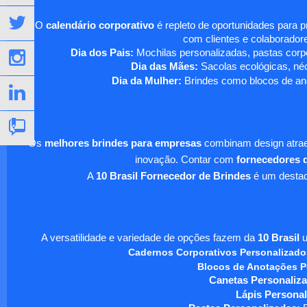
O
calendário corporativo
é repleto de oportunidades para 
com clientes e colaboradore
Dia dos Pais:
Mochilas personalizadas, pastas corpo
Dia das Mães:
Sacolas ecológicas, néc
Dia da Mulher:
Brindes como blocos de ano
Os
melhores brindes para empresas
combinam design atraen
inovação. Contar com
fornecedores d
A
10 Brasil Fornecedor de Brindes
é um destaqu
A versatilidade e variedade de opções fazem da
10 Brasil
u
Cadernos Corporativos Personalizado
Blocos de Anotações P
Canetas Personaliza
Lápis Personal