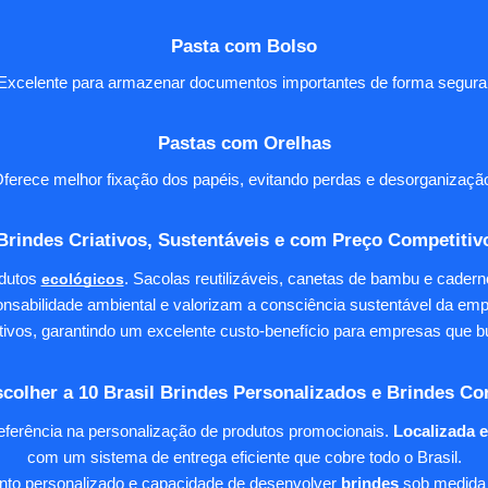
Pasta com Bolso
Excelente para armazenar documentos importantes de forma segura
Pastas com Orelhas
ferece melhor fixação dos papéis, evitando perdas e desorganizaçã
Brindes Criativos, Sustentáveis e com Preço Competitiv
dutos
ecológicos
. Sacolas reutilizáveis, canetas de bambu e cader
nsabilidade ambiental e valorizam a consciência sustentável da em
tivos, garantindo um excelente custo-benefício para empresas qu
colher a 10 Brasil Brindes Personalizados e Brindes Co
eferência na personalização de produtos promocionais.
Localizada 
com um sistema de entrega eficiente que cobre todo o Brasil.
ento personalizado e capacidade de desenvolver
brindes
sob medida 