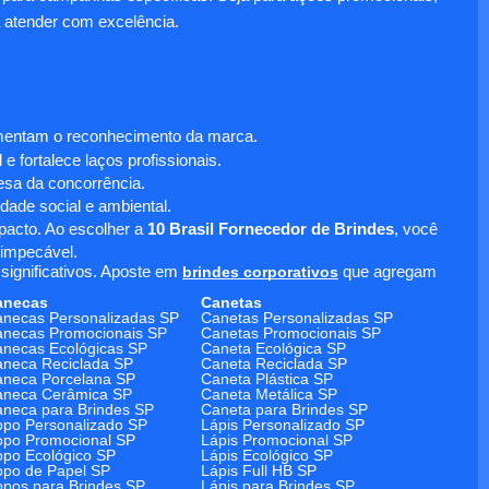
 atender com excelência.
umentam o reconhecimento da marca.
 fortalece laços profissionais.
sa da concorrência.
dade social e ambiental.
mpacto. Ao escolher a
10 Brasil Fornecedor de Brindes
, você
 impecável.
significativos. Aposte em
brindes corporativos
que agregam
anecas
Canetas
necas Personalizadas SP
Canetas Personalizadas SP
necas Promocionais SP
Canetas Promocionais SP
necas Ecológicas SP
Caneta Ecológica SP
neca Reciclada SP
Caneta Reciclada SP
neca Porcelana SP
Caneta Plástica SP
aneca Cerâmica SP
Caneta Metálica SP
neca para Brindes SP
Caneta para Brindes SP
po Personalizado SP
Lápis Personalizado SP
po Promocional SP
Lápis Promocional SP
po Ecológico SP
Lápis Ecológico SP
po de Papel SP
Lápis Full HB SP
pos para Brindes SP
Lápis para Brindes SP