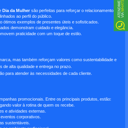
WHATSAPP
A
T
N
D
I
M
E
N
T
O
V
I
A
e
Dia da Mulher
são perfeitas para reforçar o relacionamento
E
nhados ao perfil do público.
o ótimos exemplos de presentes úteis e sofisticados.
inados demonstram cuidado e elegância.
omovem praticidade com um toque de estilo.
 marca, mas também reforçam valores como sustentabilidade e
s de alta qualidade e entrega no prazo.
ão para atender às necessidades de cada cliente.
anhas promocionais. Entre os principais produtos, estão:
egando valor à rotina de quem os recebe.
s e atividades externas.
 eventos corporativos.
s sustentáveis.