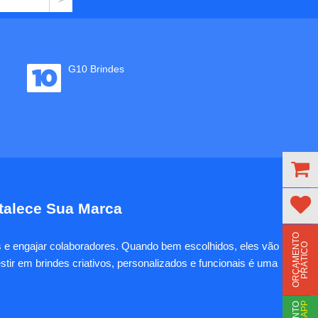
G10 Brindes
rtalece Sua Marca
O
R
Ç
A
M
E
N
T
O
P
R
Á
T
I
C
es e engajar colaboradores. Quando bem escolhidos, eles vão
O
tir em brindes criativos, personalizados e funcionais é uma